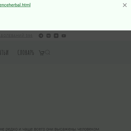
×
×
ienceherbal.html
АБОЛЕВАНИЙ 596
АТЬИ
СЛОВАРЬ
не редко и чаще всего они высажены человеком.