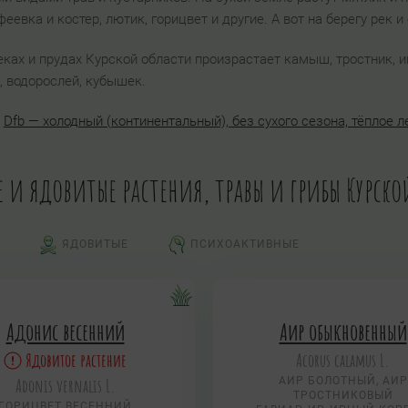
евка и костер, лютик, горицвет и другие. А вот на берегу рек и
реках и прудах Курской области произрастает камыш, тростник, 
, водорослей, кубышек.
:
Dfb — холодный (континентальный), без сухого сезона, тёплое л
е и ядовитые растения, травы и грибы Курск
ЯДОВИТЫЕ
ПСИХОАКТИВНЫЕ
Адонис весенний
Аир обыкновенный
Ядовитое растение
Acorus calamus L.
Adonis vernalis L.
АИР БОЛОТНЫЙ, АИР
ТРОСТНИКОВЫЙ
ГОРИЦВЕТ ВЕСЕННИЙ