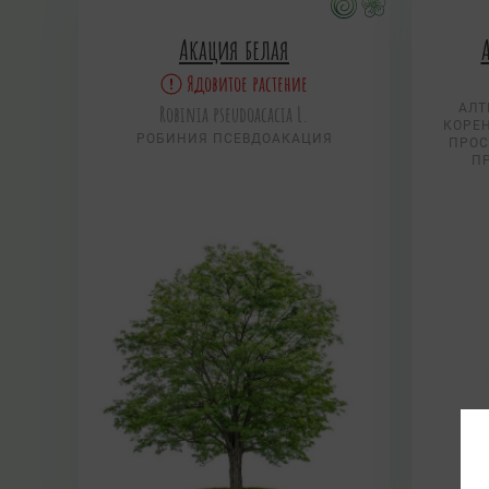
Акация белая
Ядовитое растение
Robinia pseudoacacia L.
АЛТ
КОРЕН
РОБИНИЯ ПСЕВДОАКАЦИЯ
ПРОС
П