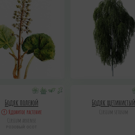
Бодяк полевой
Бодяк щетинисты
Ядовитое растение
Cirsium setosum
Cirsium arvense
РОЗОВЫЙ ОСОТ