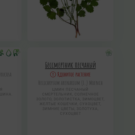
Бессмертник песчаный
rrucosa
Ядовитое растение
Helichrysum arenarium (L.) Moench
АЯ
ЦМИН ПЕСЧАНЫЙ
УШИНА.
СМЕРТЕЛЬНИК, СОЛНЕЧНОЕ
ЗОЛОТО, ЗОЛОТИСТКА, ЗИМОЦВЕТ,
ЖЕЛТЫЕ КОШЕЧКИ, СУХОЦВЕТ,
ЗИМНИЕ ЦВЕТЫ, ЗОЛОТУХА,
СУХОЦВЕТ