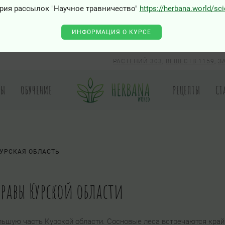
рия рассылок "Научное травничество"
https://herbana.world/sc
ИНФОРМАЦИЯ О КУРСЕ
РАСТЕНИЙ 303
,
ВЕЩЕСТВ 1159
,
З
РЫ
ОБУЧЕНИЕ
РЕЦЕПТЫ
СТ
УРСКАЯ ОБЛАСТЬ
травы Курской области
ьшую часть Курской области. Сосновые леса встречаются край