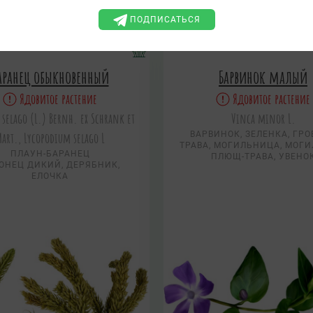
ПОДПИСАТЬСЯ
аранец обыкновенный
Барвинок малый
Ядовитое растение
Ядовитое растение
 selago (L.) Bernh. ex Schrank et
Vinca minor L.
art., Lycopodium selago L
ВАРВИНОК, ЗЕЛЕНКА, ГР
ТРАВА, МОГИЛЬНИЦА, МОГИ
ПЛАУН-БАРАНЕЦ
ПЛЮЩ-ТРАВА, УВЕНО
ОНЕЦ ДИКИЙ, ДЕРЯБНИК,
ЕЛОЧКА