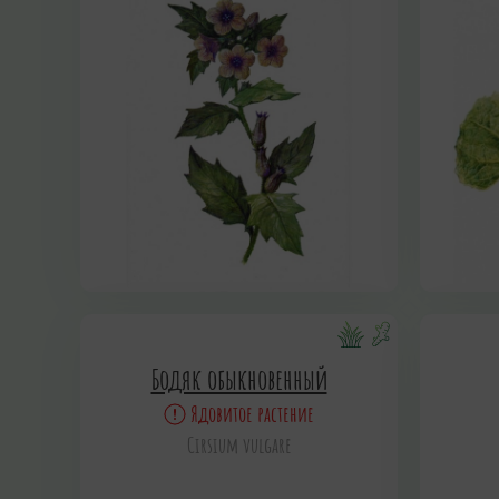
Бодяк обыкновенный
Ядовитое растение
Cirsium vulgare