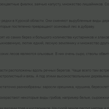
трехцветные фиалки, заячью капусту, множество лишайников. С
 редки в Курской области. Они сменяют вырубленные виды дерев
которые постепенно превращают осиновый лес в дубраву.
ят из самих берез и большого количества кустарников и злаков
быкновенную, лютик едкий, лесную землянику и множество други
ких лесов являются ольховые. В них очень сыро, стволы обвит
асти расположены вдоль речных берегов. Чаще всего там встре
остролистный и вязь. А под этими высокоствольными деревьями 
остаточно разнообразны: заросли орешника, крушина, бересклет
роизрастают некоторые виды грибов, например белые, сыроежки
и видами трав и кустарников. На сухой земле растут мятлик и 