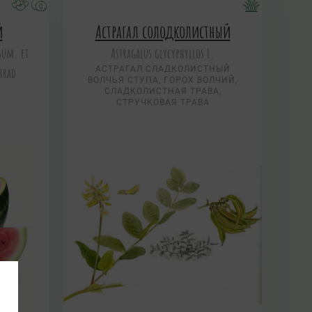
й
Астрагал солодколистный
sum. et
Astragalus glycyphyllos L.
hrad
АСТРАГАЛ СЛАДКОЛИСТНЫЙ
ВОЛЧЬЯ СТУПА, ГОРОХ ВОЛЧИЙ,
СЛАДКОЛИСТНАЯ ТРАВА,
СТРУЧКОВАЯ ТРАВА