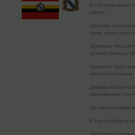
В этих лесах можно 
маслят.
Осиновые леса также
ясени, клены, вязи, 
Березовые леса состо
луговую, полевицу о
Одними из самых высо
малина и смородина.
Дубравы Курской обл
обыкновенный, клен 
Кустарники дубрав д
В Курской области п
Луга покрыты разным