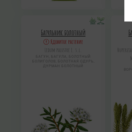
Багульник болотный
Б
Ядовитое растение
Ledum palustre L. s.l.
Huperzia
БАГУН, БАГУЛА, БОЛОТНЫЙ
M
БОЛИГОЛОВ, БОЛОТНАЯ ОДУРЬ,
ДУРМАН БОЛОТНЫЙ
ВОР