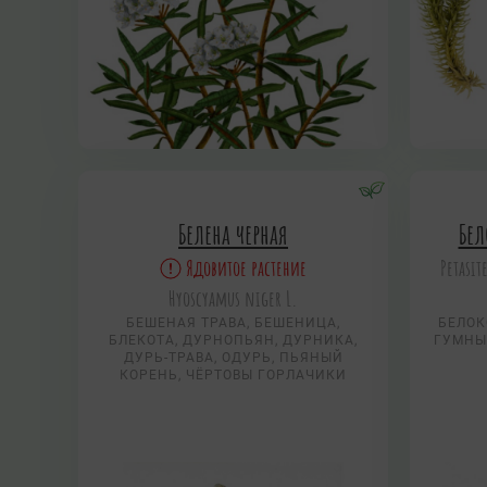
Белена черная
Бе
Ядовитое растение
Petasit
Hyoscyamus niger L.
БЕШЕНАЯ ТРАВА, БЕШЕНИЦА,
БЕЛОК
БЛЕКОТА, ДУРНОПЬЯН, ДУРНИКА,
ГУМНЫ
ДУРЬ-ТРАВА, ОДУРЬ, ПЬЯНЫЙ
КОРЕНЬ, ЧЁРТОВЫ ГОРЛАЧИКИ