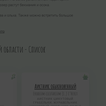
 озер растут бекмания и осока.
ива и ольха. Также можно встретить большое
ето
ой области - Список
Аистник обыкновенный
Erodium cicutarium (L.) L’Herit
АИСТНИК ЦИКУТОВЫЙ
ГРАБЕЛЬКИ, ЖУРАВЕЛЬНИК