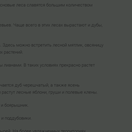
основые леса славятся большим количеством
ьев. Чаще всего в этих лесах вырастают и дубы,
. Здесь можно встретить лесной мятлик, овсяницу
х растений.
ы лианами. В таких условиях прекрасно растет
чается дуб черешчатый, а также ясень
растут лесные яблони, груши и полевые клены.
 и боярышник.
 и поддубовики.
пырей. На более увлажненных территориях