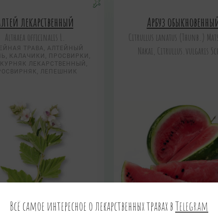
Алтей лекарственный
Арбуз обыкновенны
Althaea officinalis L.
Citrullus lanatus (Thunb.) Mat
ЕЙНАЯ ТРАВА, АЛТЕЙНЫЙ
Nakai, Citrullus.vulgaris Sc
Ь, КАЛАЧИКИ, ПРОСВИРКИ,
КУРНЯК ЛЕКАРСТВЕННЫЙ,
РОСВИРНЯК, ЛЕПЕШНИК
Всё самое интересное о лекарственных травах в
Telegram