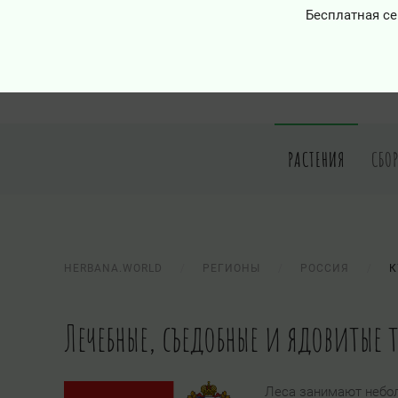
Бесплатная се
РАСТЕНИЯ
СБО
HERBANA.WORLD
РЕГИОНЫ
РОССИЯ
К
Лечебные, съедобные и ядовитые 
Леса занимают небол