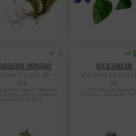
локопытник гибридный
Береза повислая
es hybridus (L.) Gaertn., Mey. et
Betula pendula Roth, Betula ve
Scherb
Ehrh.
ОПЫТНИК ЛЕКАРСТВЕННЫЙ
БЕРЕЗА БОРОДАВЧАТ
Й КОРЕНЬ, ЛОПУХ ВОДЯНОЙ,
БЕРЕЗИНА, БЕРЕЗНИК, ГЛ
МАТОЧНИК, ПОДБЕЛ