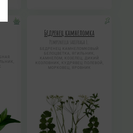
Бедренец камнеломка
Pimpinella saxifraga L.
БЕДРЕНЕЦ КАМНЕЛОМКОВЫЙ
БЕЛОЦВЕТКА, ЯГИЛЬНИК,
ОБНАЯ
КАМНЕЛОМ, КОЗЕЛЕЦ, ДИКИЙ
ЛЬНИК,
КОЗЛОВНИК, КУДРЯВЕЦ ПОЛЕВОЙ,
К
МОРКОВЕЦ, ЯРОВНИК