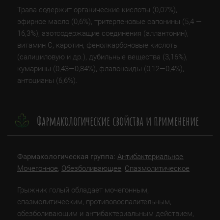
Трава содержит органические кислоты (0,07%),
эфирное масло (0,6%), тритерпеновые сапонины (5,4 —
16,3%), азотсодержащие соединения (аллантонин),
витамин С, каротин, фенолкарбоновые кислоты
(салициловую и др.), дубильные вещества (3,16%),
кумарины (0,43—0,84%), флавоноиды (0,12—0,4%),
антоцианы (6,6%).
Фармакологические свойства и применение
Фармакологическая группа:
Антибактериальное
,
Мочегонное
,
Обезболивающее
,
Спазмолитическое
Грыжник голый обладает мочегонным,
спазмолитическим, противовоспалительным,
обезболивающим и антибактериальным действием,