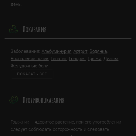
день.
Показания
Заболевания:
Альбуминурия
,
Артрит
,
Водянка
,
Воспаление почек
,
Гепатит
,
Гонорея
,
Грыжа
,
Диатез
,
Желудочные боли
ПОКАЗАТЬ ВСЕ
Противопоказания
Грыжник – ядовитое растение, при его употреблении
следует соблюдать осторожность и следовать