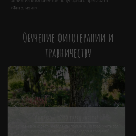
одним из компонентов популярного препарата
«Фитолизин».
Обучение фитотерапии и
травничеству
Онлайн-школа травничества
Изучаем все известные аспекты применения трав, учитывая
разнообразный опыт школ, подходов и традиций
травничества