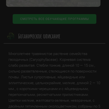
Е
ПОДРОБНЕЕ
СМОТРЕТЬ ВСЕ ОБУЧАЮЩИЕ ПРОГРАММЫ
Ботаническое описание
Многолетнее травянистое растение семейства
гвоздичных (Caryophyllaceae). Корневая система
слабо развитая. Стебли тонкие, длиной 10 — 15 см.,
сильно разветвленные, стелющиеся по поверхности
почвы. Листья супротивные, яйцевидные или
эллиптические, цельнокрайние, мелкие, длиной 2 — 10
мм., с короткими черешками и с яйцевидными,
перепончатыми, реснитчатыми прилистниками.
Цветки мелкие, желтовато-зеленые, невзрачные, с
двойным пятичленным околоцветником, собраны по 5