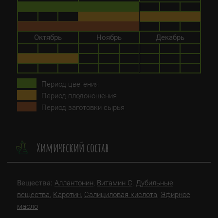
Октябрь
Ноябрь
Декабрь
Период цветения
Период плодоношения
Период заготовки сырья
Химический состав
Вещества:
Аллантонин
,
Витамин C
,
Дубильные
вещества
,
Каротин
,
Салициловая кислота
,
Эфирное
масло