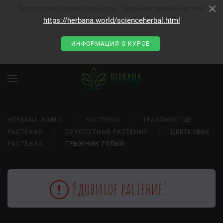
×
×
Бесплатная серия рассылок "Научное травничество"
https://herbana.world/scienceherbal.html
ИНФОРМАЦИЯ О КУРСЕ
HERBANA.WORLD
РАСТЕНИЯ
ТРАВЯНИСТЫЕ
РАСТЕНИЯ
СУХОПУТНЫЕ РАСТЕНИЯ
ЦВЕТКОВЫЕ
РАСТЕНИЯ
ГРЫЖНИК ГОЛЫЙ
Ядовитое растение!