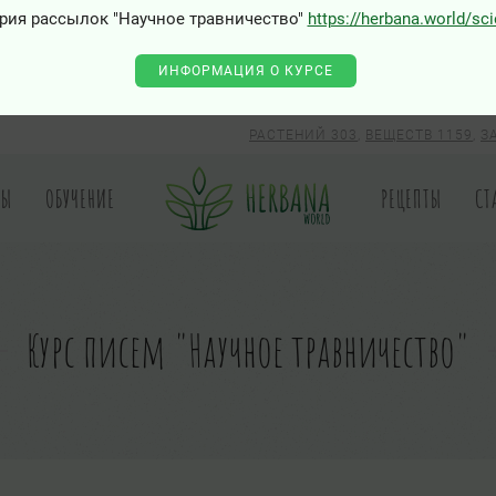
0 - Class "Joomla\Input\Json" not found
рия рассылок "Научное травничество"
https://herbana.world/sc
ИНФОРМАЦИЯ О КУРСЕ
РАСТЕНИЙ 303
,
ВЕЩЕСТВ 1159
,
З
РЫ
ОБУЧЕНИЕ
РЕЦЕПТЫ
СТ
Курс писем "Научное травничество"