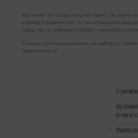
Все новое - это хорошо забытое старое. Так можно с
корнями в травничество. Тот же аспирин был придум
травы, как их правильно собирать, смешивать и прим
В нашем курсе мы расскажем, как работать с травами
преумножать их
О современ
Как разбира
из них не с
Правила сбо