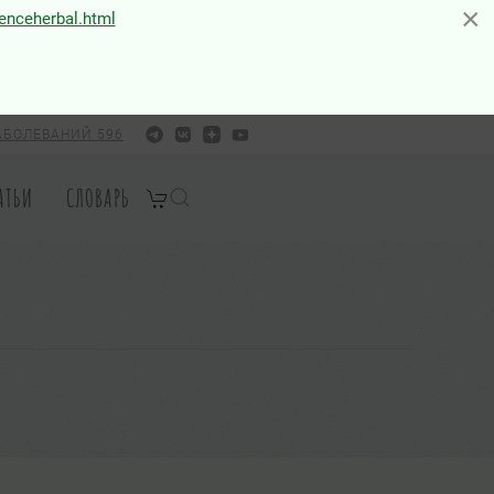
×
×
ienceherbal.html
АБОЛЕВАНИЙ 596
АТЬИ
СЛОВАРЬ