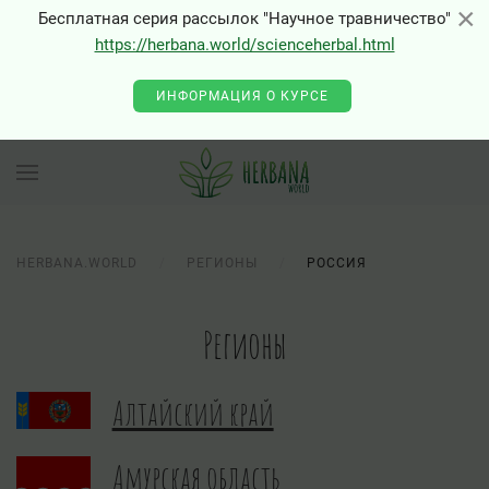
×
×
Бесплатная серия рассылок "Научное травничество"
https://herbana.world/scienceherbal.html
ИНФОРМАЦИЯ О КУРСЕ
HERBANA.WORLD
РЕГИОНЫ
РОССИЯ
Регионы
Алтайский край
Амурская область