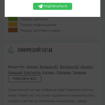
ПОДПИСАТЬСЯ
Период цветения
Период плодоношения
Период заготовки сырья
Химический состав
Вещества:
Аденин
,
Витамин B1
,
Витамин B2
,
Железо
,
Кальций
,
Клетчатка
,
Коприн
,
Спермин
,
Тирамин
ПОКАЗАТЬ ВСЕ
Химический состав грибов из рода Навозник изучен
мало. Известно, что в них содержатся аминокислоты,
сахара, клетчатка, витамины и минералы, среди