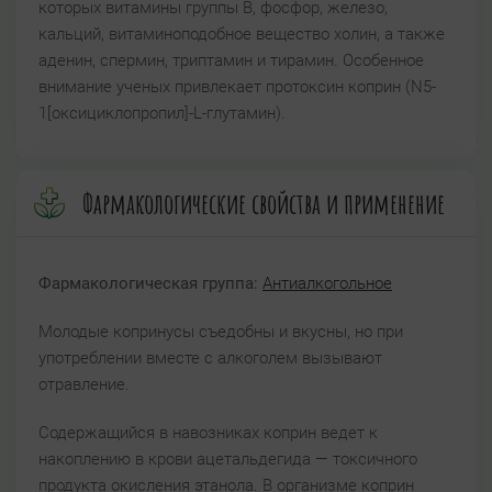
которых витамины группы В, фосфор, железо,
кальций, витаминоподобное вещество холин, а также
аденин, спермин, триптамин и тирамин. Особенное
внимание ученых привлекает протоксин коприн (N5-
1[оксициклопропил]-L-глутамин).
Фармакологические свойства и применение
Фармакологическая группа:
Антиалкогольное
Молодые копринусы съедобны и вкусны, но при
употреблении вместе с алкоголем вызывают
отравление.
Содержащийся в навозниках коприн ведет к
накоплению в крови ацетальдегида — токсичного
продукта окисления этанола. В организме коприн