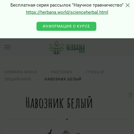
×
×
Бесплатная серия рассылок "Научное травничество"
https://herbana.world/scienceherbal.html
ИНФОРМАЦИЯ О КУРСЕ
HERBANA.WORLD
РАСТЕНИЯ
ГРИБЫ И
ЛИШАЙНИКИ
НАВОЗНИК БЕЛЫЙ
Навозник белый