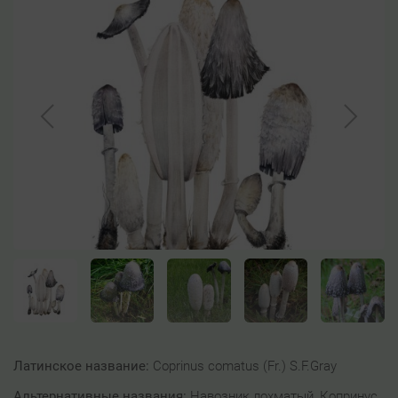
Латинское название:
Coprinus comatus (Fr.) S.F.Gray
Альтернативные названия:
Навозник лохматый, Копринус