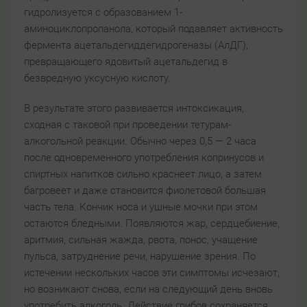
гидролизуется с образованием 1-
аминоциклопропанола, который подавляет активность
фермента ацетальдегиддегидрогеназы (АлДГ),
превращающего ядовитый ацетальдегид в
безвредную уксусную кислоту.
В результате этого развивается интоксикация,
сходная с таковой при проведении тетурам-
алкогольной реакции. Обычно через 0,5 — 2 часа
после одновременного употребления копринусов и
спиртных напитков сильно краснеет лицо, а затем
багровеет и даже становится фиолетовой большая
часть тела. Кончик носа и ушные мочки при этом
остаются бледными. Появляются жар, сердцебиение,
аритмия, сильная жажда, рвота, понос, учащение
пульса, затруднение речи, нарушение зрения. По
истечении нескольких часов эти симптомы исчезают,
но возникают снова, если на следующий день вновь
употребить алкоголь. Действие грибов сохраняется