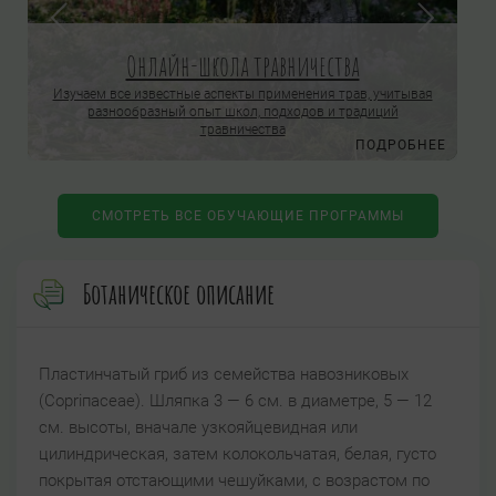
Онлайн-школа травничества
Изучаем все известные аспекты применения трав, учитывая
разнообразный опыт школ, подходов и традиций
травничества
Е
ПОДРОБНЕЕ
СМОТРЕТЬ ВСЕ ОБУЧАЮЩИЕ ПРОГРАММЫ
Ботаническое описание
Пластинчатый гриб из семейства навозниковых
(Сорriпасеае). Шляпка 3 — 6 см. в диаметре, 5 — 12
см. высоты, вначале узкояйцевидная или
цилиндрическая, затем колокольчатая, белая, густо
покрытая отстающими чешуйками, с возрастом по