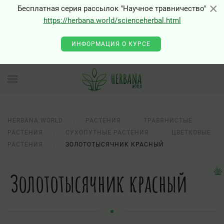
×
×
Бесплатная серия рассылок "Научное травничество"
https://herbana.world/scienceherbal.html
ИНФОРМАЦИЯ О КУРСЕ
HERBANA.WORLD
РАСТЕНИЯ
ТРАВЯНИСТЫЕ
РАСТЕНИЯ
СУХОПУТНЫЕ РАСТЕНИЯ
ЦВЕТКОВЫЕ
РАСТЕНИЯ
ЗОЛОТОТЫСЯЧНИК КРАСНЫЙ
Золототысячник красный