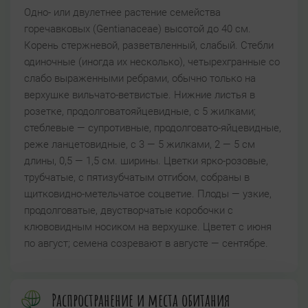
Одно- или двулетнее растение семейства
горечавковых (Gentianaceae) высотой до 40 см.
Корень стержневой, разветвленный, слабый. Стебли
одиночные (иногда их несколько), четырехгранные со
слабо выраженными ребрами, обычно только на
верхушке вильчато-ветвистые. Нижние листья в
розетке, продолговатояйцевидные, с 5 жилками;
стеблевые — супротивные, продолговато-яйцевидные,
реже ланцетовидные, с 3 — 5 жилками, 2 — 5 см
длины, 0,5 — 1,5 см. ширины. Цветки ярко-розовые,
трубчатые, с пятизубчатым отгибом, собраны в
щитковидно-метельчатое соцветие. Плоды — узкие,
продолговатые, двустворчатые коробочки с
клювовидным носиком на верхушке. Цветет с июня
по август; семена созревают в августе — сентябре.
Распространение и места обитания