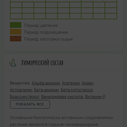
Период цветения
Период плодоношения
Период заготовки сырья
Химический состав
Вещества:
Альфа-амирин
,
Апигенин
,
Апиин
,
Астрагалин
,
Бета-амирин
,
Бета-ситостерол
,
Брассикстерол
,
Ванилиновая кислота
,
Витамин P
ПОКАЗАТЬ ВСЕ
Основными биологически активными соединениями
растения являются горькие секоиридоидные