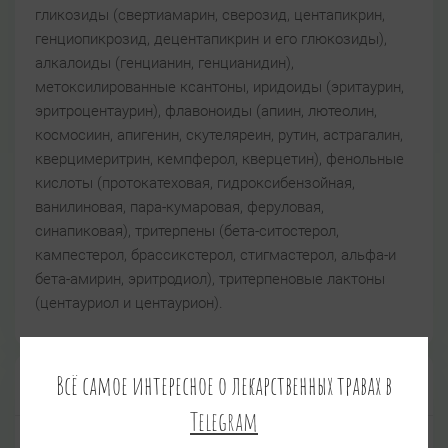
гликозиды (свертиамарин, сверозид, центапикрин,
генциопикрозид, децентапикрин и его глюкозиды),
алкалоиды (генцианин, генцианидин),
метоксилированные ксантоны, иридоиды (эритаурин,
эритроцентаурин), флавоноиды (апиин, лютеолин,
космосиин, апигенин, скутеляреин, рутин, астрагалин,
кверцимеритрин, кемпферол, кверцетин), фенольные
кислоты (протокатеховая, гидроксибензойная,
ванилиновая, пара-кумаровая, феруловая,
синапиковая), тритерпены (бета-ситостерол,
кампестерол, брассикстерол, стигмастерол, альфа-и
бета-амирин, эритродиол), тритерпеновые лактоны
(центауриол и центаурион).
Всё самое интересное о лекарственных травах в
Фармакологические свойства и применение
Telegram