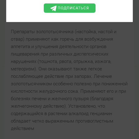
Фармакологическая группа:
Антигельминтное
,
ПОДПИСАТЬСЯ
Желчегонное
,
Общетонизирующее
,
Общеукрепляющее
,
Слабительное
Препараты золототысячника (настойка, настой и
отвар) применяют как горечь для возбуждения
аппетита и улучшения деятельности органов
пищеварения при различных диспепсических
нарушениях (тошнота, рвота, отрыжка, изжога,
метеоризм). Они оказывают также легкое
послабляющее действие при запорах. Лечение
золототысячником особенно полезно при пониженной
кислотности желудочного сока. Применяют его и при
болезнях печени и желчного пузыря (благодаря
желчегонному действию). Установлено, что
содержащийся в растении алкалоид генцианин
обладает четко выраженным противоглистным
действием