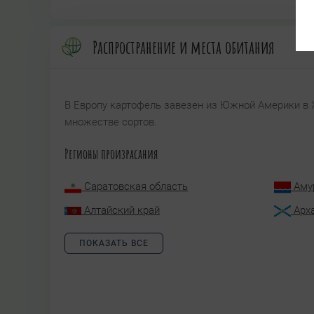
Распространение и места обитания
В Европу картофель завезен из Южной Америки в XV
множестве сортов.
Регионы произрасания
Саратовская область
Аму
Алтайский край
Арх
ПОКАЗАТЬ ВСЕ