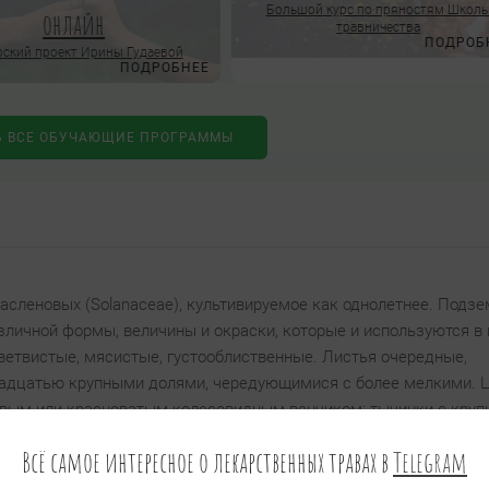
Большой курс по пряностям Школ
онлайн
травничества
ПОДРОБ
ский проект Ирины Гудаевой
ПОДРОБНЕЕ
Ь ВСЕ ОБУЧАЮЩИЕ ПРОГРАММЫ
асленовых (Solanaceae), культивируемое как однолетнее. Подз
зличной формы, величины и окраски, которые и используются в 
ветвистые, мясистые, густооблиственные. Листья очередные,
адцатью крупными долями, чередующимися с более мелкими. 
товым или красноватым колесовидным венчиком; тычинки с кру
госемянные, шаровидные или овальные ягоды диаметром до 3 
Всё самое интересное о лекарственных травах в
Telegram
бре.