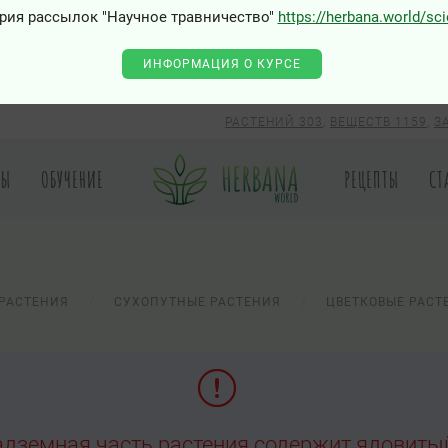
рия рассылок "Научное травничество"
https://herbana.world/sc
ИНФОРМАЦИЯ О КУРСЕ
РАСТЕНИЙ 303
,
ВЕЩЕСТВ 1159
,
З
РЫ
ОБУЧЕНИЕ
РЕЦЕПТЫ
СТ
РАСТЕНИЯ
СУХОПУТНЫЕ РАСТЕНИЯ
ЦВЕТКОВЫЕ РАСТ
адземная часть растения содержит ядовиты