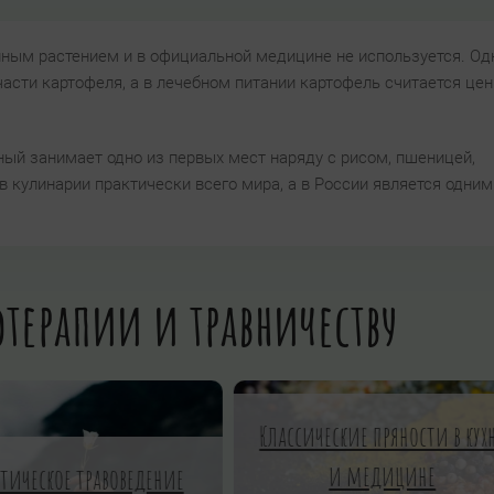
ым растением и в официальной медицине не используется. Одн
асти картофеля, а в лечебном питании картофель считается це
ый занимает одно из первых мест наряду с рисом, пшеницей,
 кулинарии практически всего мира, а в России является одним
терапии и травничеству
Классические пряности в кух
и медицине
ктическое травоведение