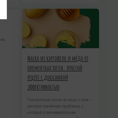
 во
Маска из картофеля и мёда от
пигментных пятен: простой
рецепт с доказанной
эффективностью
Пигментные пятна на лице и теле —
распространённая проблема, с
которой сталкиваются как