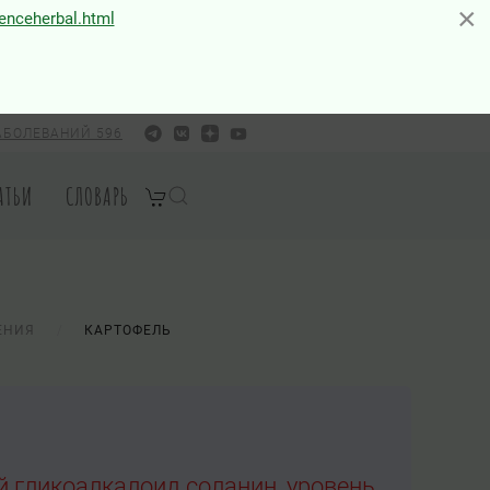
×
×
ienceherbal.html
АБОЛЕВАНИЙ 596
АТЬИ
СЛОВАРЬ
ЕНИЯ
КАРТОФЕЛЬ
й гликоалкалоид соланин, уровень