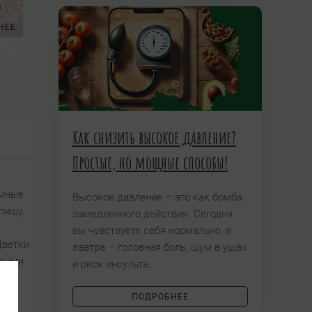
Шаманское травничество
ы
ПО ТРАВ
НЕЕ
Авторский проект Татьяны Чуйкиной
Авторский кур
ПОДРОБНЕЕ
Как снизить высокое давление?
Простые, но мощные способы!
емные
Высокое давление – это как бомба
пищу.
замедленного действия. Сегодня
вы чувствуете себя нормально, а
Цветки
завтра – головная боль, шум в ушах
пными
и риск инсульта.
см.
ПОДРОБНЕЕ