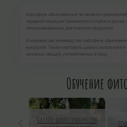
Картофель обыкновенный не является фармакопейн
народной медицине применяются клубни и другие ч
легкоусваиваемым диетическим продуктом.
В мировом растениеводстве картофель обыкновенн
кукурузой. Также картофель широко используется в
основных овощей, употребляемых в пищу.
Обучение фито
Онлайн-школа травничества
Пра
Изучаем все известные аспекты