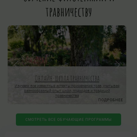
травничеству
Онлайн-школа травничества
Изучаем все известные аспекты применения трав, учитывая
разнообразный опыт школ, подходов и традиций
травничества
Е
ПОДРОБНЕЕ
СМОТРЕТЬ ВСЕ ОБУЧАЮЩИЕ ПРОГРАММЫ