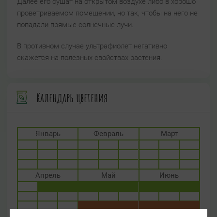
Далее его сушат на открытом воздухе либо в хорошо
проветриваемом помещении, но так, чтобы на него не
попадали прямые солнечные лучи.
В противном случае ультрафиолет негативно
скажется на полезных свойствах растения.
Календарь цветения
Январь
Февраль
Март
Апрель
Май
Июнь