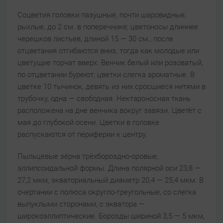
Соцветия головки пазушные, почти шаровидные,
рыхлые, до 2 см. в поперечнике; цветоносы длиннее
черешков листьев, длиной 15 — 30 см., после
отцветания отгибаются вниз, тогда как молодые или
цветущие торчат вверх. Венчик белый или розоватый,
по отцветании буреют; цветки слегка ароматные. В
цветке 10 тычинок, девять из них сросшиеся нитями в
трубочку, одна — свободная. Нектароносная ткань
расположена на дне венчика вокруг завязи. Цветёт с
мая до глубокой осени. Цветки в головке
распускаются от периферии к центру.
Пыльцевые зёрна трёхбороздно-оровые,
эллипсоидальной формы. Длина полярной оси 23,8 —
27,2 мкм, экваториальный диаметр 20,4 — 25,4 мкм. В
очертании с полюса округло-треугольные, со слегка
выпуклыми сторонами, с экватора —
широкоэллиптические. Борозды шириной 3,5 — 5 мкм,