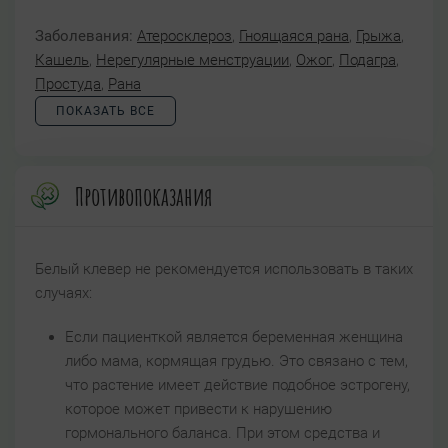
Заболевания:
Атеросклероз
,
Гноящаяся рана
,
Грыжа
,
Кашель
,
Нерегулярные менструации
,
Ожог
,
Подагра
,
Простуда
,
Рана
ПОКАЗАТЬ ВСЕ
Противопоказания
Белый клевер не рекомендуется использовать в таких
случаях:
Если пациенткой является беременная женщина
либо мама, кормящая грудью. Это связано с тем,
что растение имеет действие подобное эстрогену,
которое может привести к нарушению
гормонального баланса. При этом средства и