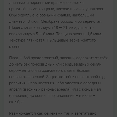
длинные, с неровными краями, со слегка
притуплёнными концами, нисходящимися у полюсов.
Оры округлые, с ровными краями, наибольший
диаметр 10 мкм. Мембрана борозд и ор зернистая.
Ширина мезокольпиума 18 — 21 мкм, диаметр
апокольпиума 5 — 8 мкм. Толщина экзины 1,5 мкм.
Текстура пятнистая. Пыльцевые зёрна жёлтого
цвета.
Плод — боб продолговатый, плоский, содержит от трёх
до четырёх почковидных или сердцевидных семян
серо-жёлтого или оранжевого цвета. Всходы
появляются весной. Зацветает обычно на второй год
развития. Фаза цветения наблюдается с середины
апреля (в южных районах ареала) или с конца мая
(севернее) до осени. Плодоношение – в июле –
октябре.
Размножается как семенами, так и вегетативно.