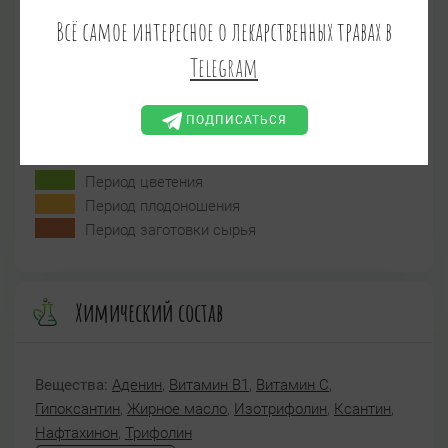
Июль
Август
Сентябрь
Всё самое интересное о лекарственных травах в
Telegram
Октябрь
Ноябрь
Декабрь
ПОДПИСАТЬСЯ
Период цветения
Период плодоношения
Период заготовки сырья
Химический состав
Вещества:
Аденин
,
Витамин B1
,
Витамин C
,
Гипоксантин
,
Жирное масло
,
Изотрифолин
,
Ксантин
,
Нафтахинон
,
Трифолин