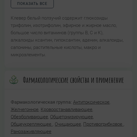
ПОКАЗАТЬ ВСЕ
Клевер белый ползучий содержит глюкозиды
трифолин, изотрифолин, эфирное и жирное масло,
большое число витаминов (группы В, С и К),
алкалоиды ксантин, гипоксантин, аденин, алкалоиды,
сапонины, растительные кислоты, макро и
микроэлементы.
Фармакологические свойства и применение
Фармакологическая группа:
Антитоксическое
,
Желчегонное
,
Кровоостанавливающее
,
Обезболивающее
,
Общетонизирующее
,
Общеукрепляющее
,
Очищающее
,
Противогрибковое
,
Ранозаживляющее