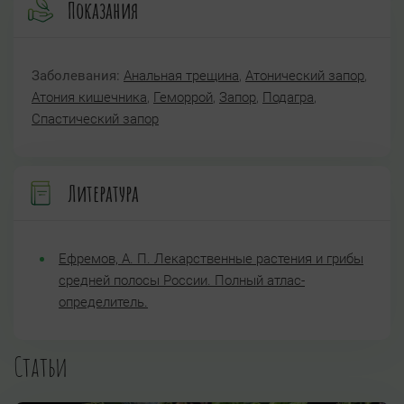
Показания
Заболевания:
Анальная трещина
,
Атонический запор
,
Атония кишечника
,
Геморрой
,
Запор
,
Подагра
,
Спастический запор
Литература
Ефремов, А. П. Лекарственные растения и грибы
средней полосы России. Полный атлас-
определитель.
Статьи