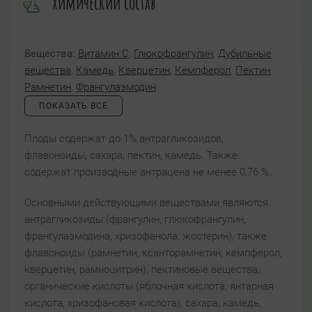
Химический состав
Вещества:
Витамин C
,
Глюкофрангулин
,
Дубильные
вещества
,
Камедь
,
Кверцетин
,
Кемпферол
,
Пектин
,
Рамнетин
,
Франгулаэмодин
ПОКАЗАТЬ ВСЕ
Плоды содержат до 1% антрагликозидов,
флавоноиды, сахара, пектин, камедь. Также
содержат производные антрацена не менее 0,76 %.
Основными действующими веществами являются
антрагликозиды (франгулин, глюкофрангулин,
франгулаэмодина, хризофанола, жостерин), также
флавоноиды (рамнетин, ксанторамнетин, кемпферол,
кверцетин, рамноцитрин), пектиновые вещества,
органические кислоты (яблочная кислота, янтарная
кислота, хризофановая кислота), сахара, камедь,