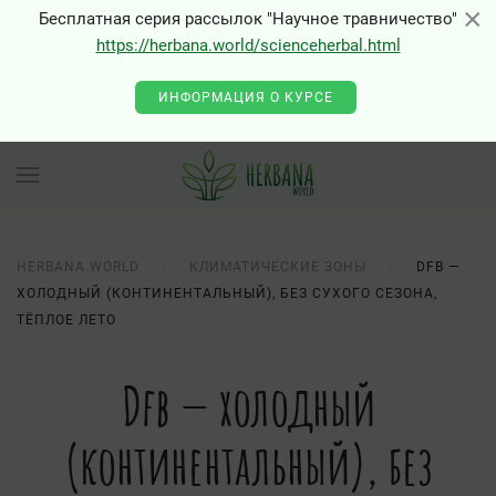
×
×
Бесплатная серия рассылок "Научное травничество"
https://herbana.world/scienceherbal.html
0 - Class "Joomla\Input\Json" not found
ИНФОРМАЦИЯ О КУРСЕ
HERBANA.WORLD
КЛИМАТИЧЕСКИЕ ЗОНЫ
DFB —
ХОЛОДНЫЙ (КОНТИНЕНТАЛЬНЫЙ), БЕЗ СУХОГО СЕЗОНА,
ТЁПЛОЕ ЛЕТО
Dfb — холодный
(континентальный), без