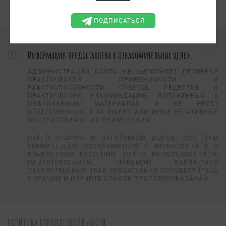
ПОДПИСАТЬСЯ
Информация предоставлена в ознакомительных целях.
АДМИНИСТРАЦИЯ САЙТА НЕ ВЫПОЛНЯЕТ ПРОВЕРКУ
ПРАКТИЧЕСКОЙ ПРИМЕНИМОСТИ И
РАБОТОСПОСОБНОСТИ СОВЕТОВ, РЕЦЕПТОВ И
ПРАКТИЧЕСКИХ РЕКОМЕНДАЦИЙ, ИЗЛОЖЕННЫХ В
ПУБЛИКУЕМЫХ МАТЕРИАЛАХ И НЕ НЕСЕТ
ОТВЕТСТВЕННОСТИ ЗА УЩЕРБ ИЛИ ИНЫЕ НЕГАТИВНЫЕ
ПОСЛЕДСТВИЯ ОТ ИХ ПРИМЕНЕНИЯ.
ПЕРЕД СБОРОМ И ЗАГОТОВКОЙ СЫРЬЯ, СОВЕТУЕМ
ВНИМАТЕЛЬНО ОЗНАКОМИТЬСЯ С ИНФОРМАЦИЕЙ О
КОНКРЕТНОМ РАСТЕНИИ. ПЕРЕД ИСПОЛЬЗОВАНИЕМ,
ПРИГОТОВЛЕНИЕМ, ПРИЕМОМ КАКИХ-ЛИБО
ЛЕКАРСТВЕННЫХ ТРАВ ОБЯЗАТЕЛЬНО ПОСОВЕТУЙТЕСЬ
С ВРАЧОМ И ИЗУЧИТЕ СПИСОК ПРОТИВОПОКАЗАНИЙ.
ПОЛИТИКА КОНФИДЕНЦИАЛЬНОСТИ