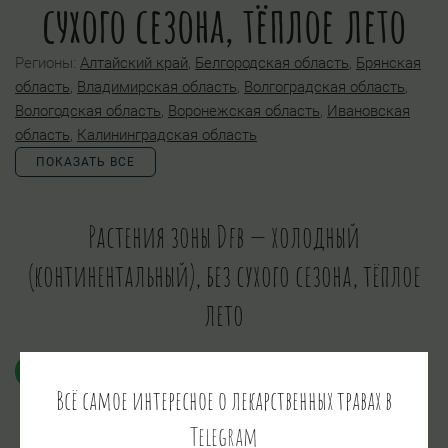
сухого сезона, тёплое лето
Регионы:
Алтайский край
,
Белгородская область
,
Брянская
область
,
Владимирская область
,
Волгоградская область
,
Вологодская область
,
Воронежская область
,
Ивановская
область
,
Калининградская область
ПОКАЗАТЬ ВСЕ
Растения зоны Dfb — холодный
(континентальный), без сухого сезона, тёплое
лето
ВСЕ
ЛЕКАРСТВЕННЫЕ
СЪЕДОБНЫЕ
Всё самое интересное о лекарственных травах в
ЯДОВИТЫЕ
ПСИХОАКТИВНЫЕ
Telegram