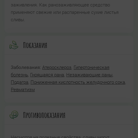
заживления. Как ранозаживляющее средство
применяют свежие или распаренные сухие листья
сливы.
Показания
Заболевания:
Атеросклероз
,
Гипертоническая
болезнь
,
Гноящаяся рана
,
Незаживающие раны
,
Подагра
,
Пониженная кислотность желудочного сока
,
Ревматизм
Противопоказания
Несмотря на полезные свойства, сливы могут