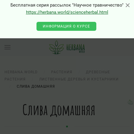
×
×
Бесплатная серия рассылок "Научное травничество"
https://herbana.world/scienceherbal.html
ИНФОРМАЦИЯ О КУРСЕ
HERBANA.WORLD
РАСТЕНИЯ
ДРЕВЕСНЫЕ
РАСТЕНИЯ
ЛИСТВЕННЫЕ ДЕРЕВЬЯ И КУСТАРНИКИ
СЛИВА ДОМАШНЯЯ
Слива домашняя