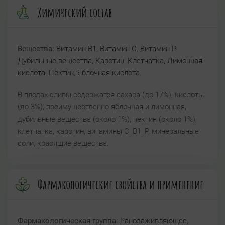
Химический состав
Вещества:
Витамин B1
,
Витамин C
,
Витамин P
,
Дубильные вещества
,
Каротин
,
Клетчатка
,
Лимонная
кислота
,
Пектин
,
Яблочная кислота
В плодах сливы содержатся сахара (до 17%), кислоты
(до 3%), преимущественно яблочная и лимонная,
дубильные вещества (около 1%), пектин (около 1%),
клетчатка, каротин, витамины С, В1, Р, минеральные
соли, красящие вещества.
Фармакологические свойства и применение
Фармакологическая группа:
Ранозаживляющее
,