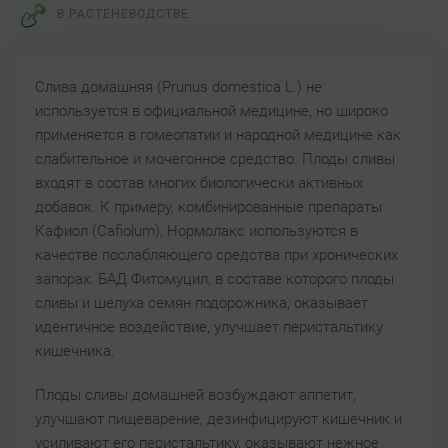
В РАСТЕНЕВОДСТВЕ
Слива домашняя (Prunus domestica L.) не
используется в официальной медицине, но широко
применяется в гомеопатии и народной медицине как
слабительное и мочегонное средство. Плоды сливы
входят в состав многих биологически активных
добавок. К примеру, комбинированные препараты
Кафиол (Cafiolum), Нормолакс используются в
качестве послабляющего средства при хронических
запорах. БАД Фитомуцил, в составе которого плоды
сливы и шелуха семян подорожника, оказывает
идентичное воздействие, улучшает перистальтику
кишечника.
Плоды сливы домашней возбуждают аппетит,
улучшают пищеварение, дезинфицируют кишечник и
усиливают его перистальтику, оказывают нежное