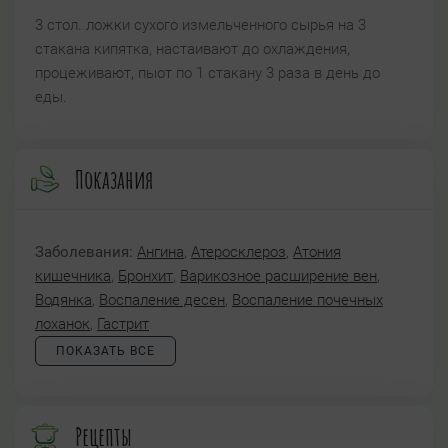
3 стол. ложки сухого измельченного сырья на 3
стакана кипятка, настаивают до охлаждения,
процеживают, пыот по 1 стакану 3 раза в день до
еды.
Показания
Заболевания:
Ангина
,
Атеросклероз
,
Атония
кишечника
,
Бронхит
,
Варикозное расширение вен
,
Водянка
,
Воспаление десен
,
Воспаление почечных
лоханок
,
Гастрит
ПОКАЗАТЬ ВСЕ
Рецепты