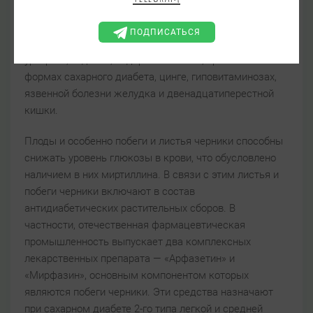
с усиленными бродильными и гнилостными
процессами, при подагре, ревматизме, анемии,
ПОДПИСАТЬСЯ
камнеобразовании, гепатите, желтухе, цистите,
уретрите, водянке, недержании мочи, при легких
формах сахарного диабета, цинге, гиповитаминозах,
язвенной болезни желудка и двенадцатиперестной
кишки.
Плоды и особенно побеги и листья черники способны
снижать уровень глюкозы в крови, что обусловлено
наличием в них миртиллина. В связи с этим листья и
побеги черники включают в состав
антидиабетических растительных сборов. В
частности, отечественная фармацевтическая
промышленность выпускает два комплексных
лекарственных препарата — «Арфазетин» и
«Мирфазин», основным компонентом которых
являются побеги черники. Эти средства назначают
при сахарном диабете 2-го типа легкой и средней