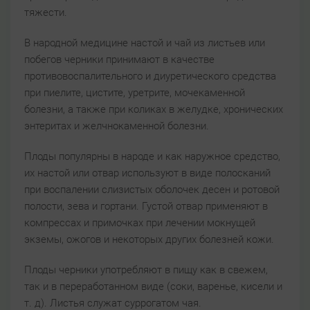
тяжести.
В народной медицине настой и чай из листьев или
побегов черники принимают в качестве
противовоспалительного и диуретического средства
при пиелите, цистите, уретрите, мочекаменной
болезни, а также при коликах в желудке, хронических
энтеритах и желчнокаменной болезни.
Плоды популярны в народе и как наружное средство,
их настой или отвар используют в виде полосканий
при воспалении слизистых оболочек десен и ротовой
полости, зева и гортани. Густой отвар применяют в
компрессах и примочках при лечении мокнущей
экземы, ожогов и некоторых других болезней кожи.
Плоды черники употребляют в пищу как в свежем,
так и в переработанном виде (соки, варенье, кисели и
т. д). Листья служат суррогатом чая.