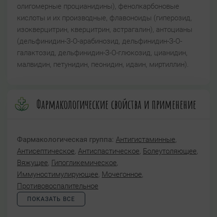
олигомерные процианидины), фенолкарбоновые
кислоты и их производные, флавоноиды (гиперозид,
изокверцитрин, кверцитрин, астрагалин), антоцианы
(дельфинидин-З-О-арабинозид, дельфинидин-З-О-
галактозид, дельфинидин-З-О-глюкозид, цианидин,
малвидин, петунидин, пеонидин, идаин, миртиллин).
Фармакологические свойства и применение
Фармакологическая группа:
Антигистаминные
,
Антисептическое
,
Антиспастическое
,
Болеутоляющее
,
Вяжущее
,
Гипогликемическое
,
Иммуностимулирующее
,
Мочегонное
,
Противовоспалительное
ПОКАЗАТЬ ВСЕ