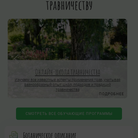
травничеству
Онлайн-школа травничества
Изучаем все известные аспекты применения трав, учитывая
разнообразный опыт школ, подходов и традиций
травничества
Е
ПОДРОБНЕЕ
СМОТРЕТЬ ВСЕ ОБУЧАЮЩИЕ ПРОГРАММЫ
Ботаническое описание