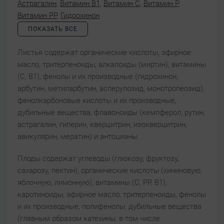
Астрагалин
,
Витамин B1
,
Витамин C
,
Витамин P
,
Витамин PP
,
Гидрохинон
ПОКАЗАТЬ ВСЕ
Листья содержат органические кислоты, эфирное
масло, тритерпеноиды, алкалоиды (миртин), витамины
(С, В1), фенолы и их производные (гидрохинон,
арбутин, метиларбутин, асперулозид, монотропеозид),
фенолкарбоновые кислоты и их производные,
дубильные вещества, флавоноиды (кемпферол, рутин,
астрагалин, гиперин, кверцитрин, изокверцитрин,
авикулярин, мератин) и антоцианы.
Плоды содержат углеводы (глюкозу, фруктозу,
сахарозу, пектин), органические кислоты (хининовую,
яблочную, лимонную), витамины (С, РР, B1),
каротиноиды, эфирное масло, тритерпеноиды, фенолы
и их производные, полифенолы, дубильные вещества
(главным образом катехины, в том числе