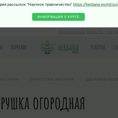
рия рассылок "Научное травничество"
https://herbana.world/sc
ИНФОРМАЦИЯ О КУРСЕ
РАСТЕНИЙ 303
,
ВЕЩЕСТВ 1159
,
З
РЫ
ОБУЧЕНИЕ
РЕЦЕПТЫ
СТ
РАСТЕНИЯ
СУХОПУТНЫЕ РАСТЕНИЯ
ЦВЕТКОВЫЕ РАСТ
трушка огородная