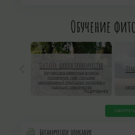
Обучение фито
Онлайн-школа травничества
Пра
ОРОСЫ
Изучаем все известные аспекты
применения трав, учитывая
нлайн-школы
разнообразный опыт школ, подходов и
традиций травничества
Автор
ПОДРОБНЕЕ
ПОДРОБНЕЕ
СМОТРЕТ
Ботаническое описание