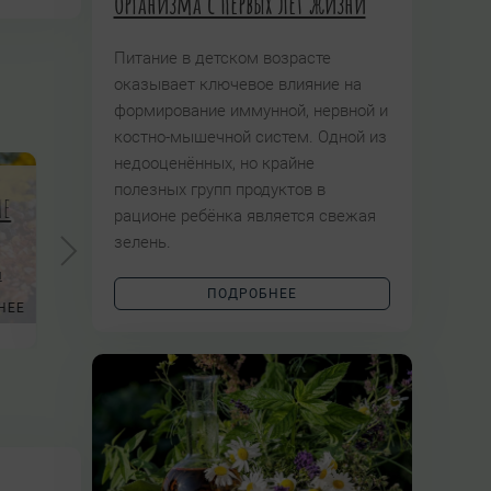
организма с первых лет жизни
Питание в детском возрасте
оказывает ключевое влияние на
формирование иммунной, нервной и
костно-мышечной систем. Одной из
недооценённых, но крайне
полезных групп продуктов в
не
рационе ребёнка является свежая
зелень.
Шаманское травничество
ы
ПО ТРАВ
ПОДРОБНЕЕ
НЕЕ
Авторский проект Татьяны Чуйкиной
Авторский кур
ПОДРОБНЕЕ