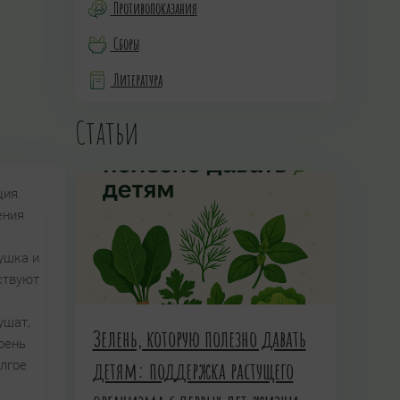
Противопоказания
Сборы
Литература
Статьи
ция.
ения
ушка и
ствуют
ушат,
Зелень, которую полезно давать
рень
детям: поддержка растущего
лгое