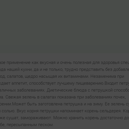
ое применение как вкусная и очень полезная для здоровья спе
да нашей кухни, да и не только, трудно представить без добавл
люд, салатов, щедро насыщая их витаминами. Незаменима при
дает аппетит, способствует лучшему пищеварению.Входит петр
азличных заболеваниях. Диетические блюда с петрушкой способ
. Свежая зелень в салатах показана при заболеваниях почек,
ении.Может быть заготовлена петрушка и на зиму. Ее зелень с
 солью. Вкус корня петрушки напоминает корень сельдерея. Ко
акже сушат, замораживают. Можно хранить корень достаточно до
ебе, пересыпанным песком.