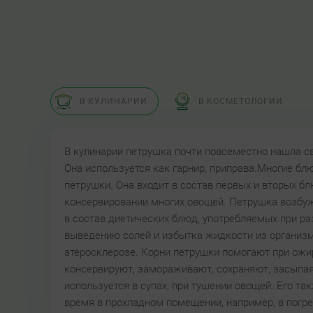
В КУЛИНАРИИ
В КОСМЕТОЛОГИИ
В кулинарии петрушка почти повсеместно нашла св
Она используется как гарнир, приправа.Многие блю
петрушки. Она входит в состав первых и вторых б
консервировании многих овощей. Петрушка возбуж
в состав диетических блюд, употребляемых при р
выведению солей и избытка жидкости из организма
атеросклерозе. Корни петрушки помогают при ожир
консервируют, замораживают, сохраняют, засыпая
используется в супах, при тушении овощей. Его т
время в прохладном помещении, например, в погр