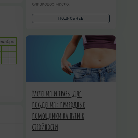
оливковое масло.
ПОДРОБНЕЕ
екабрь
Растения и травы для
похудения: природные
помощники на пути к
стройности