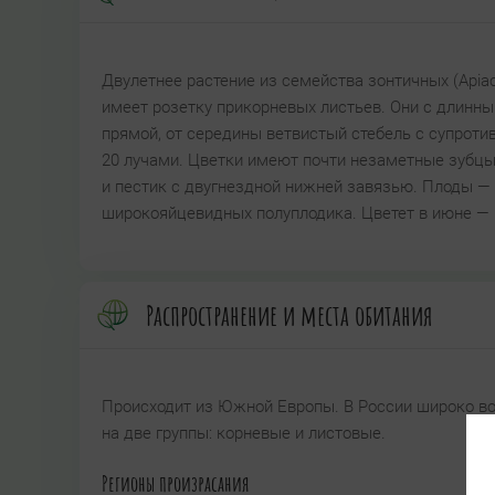
Двулетнее растение из семейства зонтичных (Apia
имеет розетку прикорневых листьев. Они с длинн
прямой, от середины ветвистый стебель с супрот
20 лучами. Цветки имеют почти незаметные зубцы 
и пестик с двугнездной нижней завязью. Плоды — 
широкояйцевидных полуплодика. Цветет в июне — 
Распространение и места обитания
Происходит из Южной Европы. В России широко во
на две группы: корневые и листовые.
Регионы произрасания