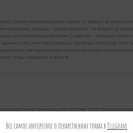
ceae) с белым веретеновидным корнем. В первый год жизни рас
ыми черешками, дважды-, триждыперистые. На второй год вырас
ивными или мутовчатыми ветвями. Соцветие — сложный зонтик с
чашечки, пять желтовато-зеленых или белых лепестков, пять т
двусемянки, распадаются при созревании на два серовато-буры
июле, плоды созревают в августе.
зделывается как пряноовощное растение. Сорта петрушки раз
Всё самое интересное о лекарственных травах в
Telegram