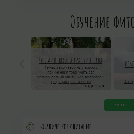
Обучение фито
Онлайн-школа травничества
Пра
ОРОСЫ
Изучаем все известные аспекты
применения трав, учитывая
нлайн-школы
разнообразный опыт школ, подходов и
традиций травничества
Автор
ПОДРОБНЕЕ
ПОДРОБНЕЕ
СМОТРЕТ
Ботаническое описание