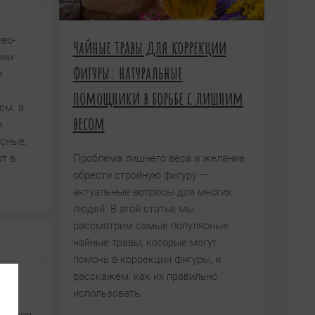
во-
Чайные травы для коррекции
нии
фигуры: натуральные
и
помощники в борьбе с лишним
см. в
весом
и
сные,
Проблема лишнего веса и желание
т в
обрести стройную фигуру —
актуальные вопросы для многих
людей. В этой статье мы
рассмотрим самые популярные
чайные травы, которые могут
помочь в коррекции фигуры, и
расскажем, как их правильно
использовать.
, в