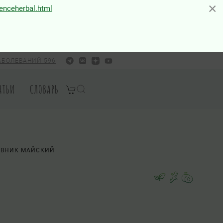
×
×
ienceherbal.html
АБОЛЕВАНИЙ 596
АТЬИ
СЛОВАРЬ
ВНИК МАЙСКИЙ