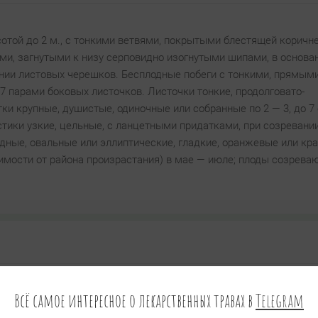
отой до 2 м., с тонкими ветвями, покрытыми блестящей коричне
ми, загнутыми к низу серповидно изогнутыми шипами, в основа
нии листовых черешков. Бесплодные побеги с тонкими, прямым
7 парами боковых листочков. Листочки тонкие, продолговато-
и крупные, душистые, одиночные или собранные по 2 — 3, до 7 
тики узкие, цельные, с ланцетными придатками, при созревани
ные, овальные или эллиптические, гладкие, оранжевые или кра
имости от района произрастания) в мае — июле; плоды созреваю
Всё самое интересное о лекарственных травах в
Telegram
сии (кроме северных, причерноморских и прикаспийских районов)