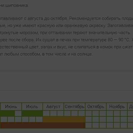
рни шиповника.
отавливают с августа до октября. Рекомендуется собирать плод
дые, но уже имеют красную или оранжевую окраску. Заготавлив
 тронутые морозом, при оттаивании теряют значительную часть
ее после сбора. Их сушат в печах при температуре 80 — 90 °C.
ественный цвет, запах и вкус, не слипаться в комок при сжат
ат любым способом, в том числе и на солнце.
Июнь
Июль
Август
Сентябрь
Октябрь
Ноябрь
Д