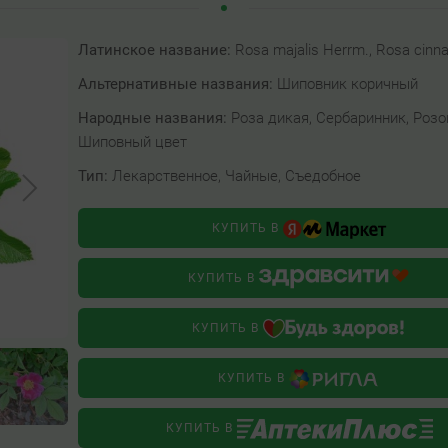
Латинское название:
Rosa majalis Herrm., Rosa cin
Альтернативные названия:
Шиповник коричный
Народные названия:
Роза дикая, Сербаринник, Розо
Шиповный цвет
Тип:
Лекарственное, Чайные, Съедобное
КУПИТЬ В
КУПИТЬ В
КУПИТЬ В
КУПИТЬ В
КУПИТЬ В