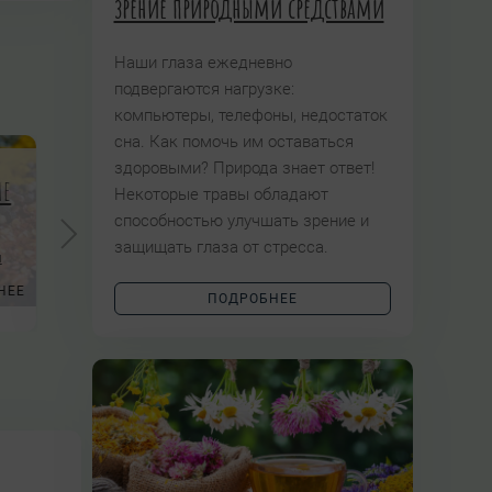
зрение природными средствами
Наши глаза ежедневно
подвергаются нагрузке:
компьютеры, телефоны, недостаток
сна. Как помочь им оставаться
здоровыми? Природа знает ответ!
не
Некоторые травы обладают
способностью улучшать зрение и
защищать глаза от стресса.
Шаманское травничество
ы
ПО ТРАВ
НЕЕ
Авторский проект Татьяны Чуйкиной
ПОДРОБНЕЕ
Авторский кур
ПОДРОБНЕЕ