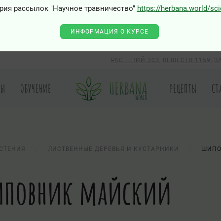
рия рассылок "Научное травничество"
https://herbana.world/sc
ИНФОРМАЦИЯ О КУРСЕ
РАСТЕНИЙ 303
,
ВЕЩЕСТВ 1159
,
З
РЫ
ОБУЧЕНИЕ
РЕЦЕПТЫ
СТ
СТЕНИЯ
ЛИСТВЕННЫЕ ДЕРЕВЬЯ И КУСТАРНИКИ
ШИПО
повник майский