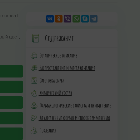
namomea L.
Содержание
вый цвет,
Ботаническое описание
Распространение и места обитания
Заготовка сырья
Химический состав
Фармакологические свойства и применение
Лекарственные формы и способ применения
Показания