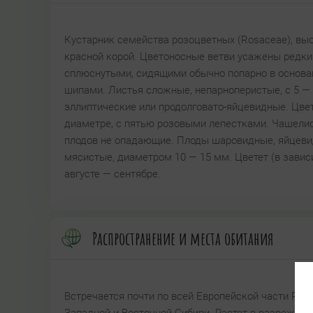
Кустарник семейства розоцветных (Rosaceae), выс
красной корой. Цветоносные ветви усажены редки
сплюснутыми, сидящими обычно попарно в основа
шипами. Листья сложные, непарноперистые, с 5 — 
эллиптические или продолговато-яйцевидные. Цветк
диаметре, с пятью розовыми лепестками. Чашелис
плодов не опадающие. Плоды шаровидные, яйцевид
мясистые, диаметром 10 — 15 мм. Цветет (в завис
августе — сентябре.
Распространение и места обитания
Встречается почти по всей Европейской части Рос