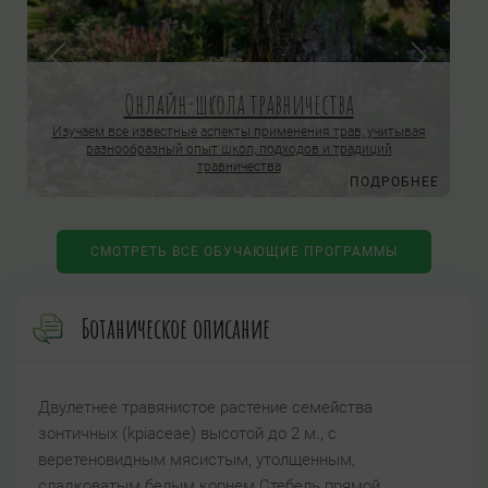
Онлайн-школа травничества
Изучаем все известные аспекты применения трав, учитывая
разнообразный опыт школ, подходов и традиций
травничества
Е
ПОДРОБНЕЕ
СМОТРЕТЬ ВСЕ ОБУЧАЮЩИЕ ПРОГРАММЫ
Ботаническое описание
Двулетнее травянистое растение семейства
зонтичных (kpiaceae) высотой до 2 м., с
веретеновидным мясистым, утолщенным,
сладковатым белым корнем Стебель прямой,