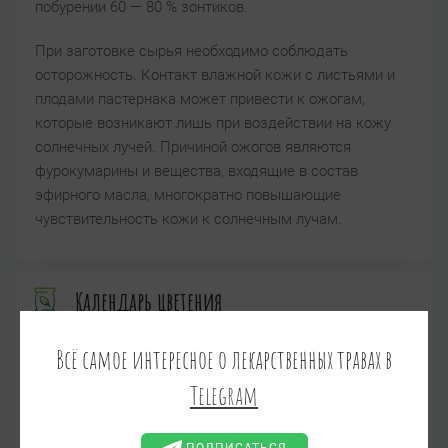
побурении 60 — 80 % зонтиков.
При заготовке сырья необходимо соблюдать
осторожность. Контакт влажной кожи с листьями и
плодами пастернака может привести к ожогам,
которые возникают лишь при воздействии на кожу
солнечных лучей. Причиной ожогов являются
фурокумарины и вещества, входящие в состав
эфирного масла, многократно повышающие
чувствительность кожи к солнечным лучам.
Календарь цветения
Всё самое интересное о лекарственных травах в
Январь
Февраль
Март
Telegram