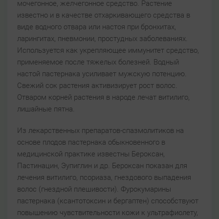
мочегонное, желчегонное средство. Растение
известно и в качестве отхаркивающего средства в
виде водного отвара или настоя при бронхитах,
ларингитах, пневмонии, простудных заболеваниях.
Используется как укрепляющее иммунитет средство,
применяемое после тяжелых болезней. Водный
настой пастернака усиливает мужскую потенцию.
Свежий сок растения активизирует рост волос.
Отваром корней растения в народе лечат витилиго,
лишайные пятна.
Из лекарственных препаратов-спазмолитиков на
основе плодов пастернака обыкновенного в
медицинской практике известны Бероксан,
Пастинацин, Эупиглин и др. Бероксан показан для
лечения витилиго, псориаза, гнездового выпадения
волос (гнездной плешивости). Фурокумарины
пастернака (ксантотоксин и бергаптен) способствуют
повышению чувствительности кожи к ультрафиолету,