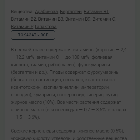
Вещества:
Арабиноза
,
Бергаптен
,
Витамин B1
,
Витамин B2
,
Витамин B3
,
Витамин B9
,
Витамин C
,
Витамин P
,
Галактоза
ПОКАЗАТЬ ВСЕ
В свежей траве содержатся витамины (каротин — 2,4
— 12,2 мг%, витамин С — до 108 мг%, фолиевая
кислота, тиамин, рибофлавин), фурокумарины
(бергаптен и др.). Плоды содержат фурокумарины
(бергаптен, пастинацин, псорален, ксантотоксол,
ксантотоксин, изопимпинеллин, императорин,
сфондин), кумарины, пастернозид, гиперин, рутин,
жирное масло (10%). Все части растения содержат
эфирное масло (в корнеплодах — 0,7 — 3,5%, в плодах
— 1,5 — 3,6%).
Свежие корнеплоды содержат жирное масло (0,5%),
уроновую кислоту, углеводы и родственные вещества