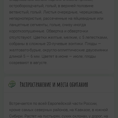
остробороздчатый, голый, в верхней половине
ветвистый, голый. Листья очередные, черешковые,
непарноперистые, рассеченные на яйцевидные или
ланцетные сегменты, голые, снизу иногда
короткоопушенные. Обвертка и обверточки
отсутствуют. Цветки желтые, мелкие, с 5 лепестками,
собраны в сложные 20-лучевые зонтики. Плоды —
желтовато-бурые, округло-эллиптические двусемянки
длиной 5 — 6 мм. Цветет в июне — июле; плоды
созревают в августе.
Распространение и места обитания
Встречается по всей Европейской части России,
кроме самых северных районов, на Кавказе, в южной
Сибири. Растет на пустырях, сухих склонах, у дорог, на