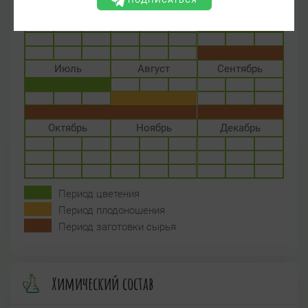
ПОДПИСАТЬСЯ
Апрель
Май
Июнь
Июль
Август
Сентябрь
Октябрь
Ноябрь
Декабрь
Период цветения
Период плодоношения
Период заготовки сырья
Химический состав