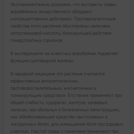
Экспериментально доказано, что экстракты травы
воробейника лекарственного обладают
контрацептивным действием. Противозачаточные
свойства этого растения обусловлены наличием
литоспермовой кислоты, блокирующей действие
гонадотропных гормонов.
В эксперименте на животных воробейник подавляет
функцию щитовидной железы.
В народной медицине это растение считается
эффективным антисептическим,
противовоспалительным, желчегонным и
тонизирующим средством. Его также применяют при
общей слабости, судорогах, желтухе, кровавых
поносах, при обильных и болезненных менструациях,
как обезболивающее средство при головных и
желудочных болях, для уменьшения боли при родовых
схватках. Настой травы с семенами принимают при