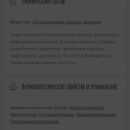
Химический состав
Вещества:
Литоспермовая кислота
,
Шиконин
Трава содержит литоспермовую кислоту, флавоноиды,
нафтохиноны (шиконин). В корнях найдены углеводы,
цианогенные соединения, фенольные кислоты,
нафтохиноны: шиконин (0,1%) и его производные, а
также высшие жирные кислоты.
Фармакологические свойства и применение
Фармакологическая группа:
Антисептическое
,
Желчегонное
,
Контрацептивное
,
Общетонизирующее
,
Противовоспалительное