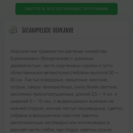
СМОТРЕТЬ ВСЕ ОБУЧАЮЩИЕ ПРОГРАММЫ
Ботаническое описание
Многолетнее травянистое растение семейства
бурачниковых (Boraginaceae) с длинным
деревянистым, часто скрученным корнем и густо
облиственными ветвистыми стеблями высотой 30 —
80 см. Листья очередные, ланцетные, жесткие,
острые, сверху темнозеленые, снизу более светлые,
рассеянно прижатоопушенные, длиной 2,5 — 9 см. и
шириной 5 — 10 мм., с выдающимися жилками на
нижней стороне; нижние листья чешуевидные. Цветки
собраны в верхушечные короткие завитки,
расположенные кистевидно или зонтиковидно в
верхней части стебля; при плодах завитки сильно