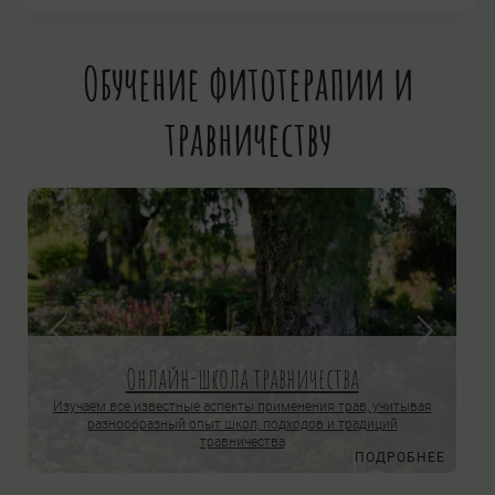
Обучение фитотерапии и
травничеству
Онлайн-школа травничества
Изучаем все известные аспекты применения трав, учитывая
разнообразный опыт школ, подходов и традиций
травничества
Е
ПОДРОБНЕЕ