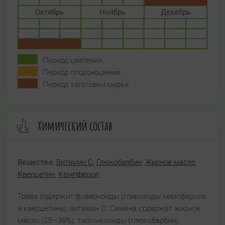
Октябрь
Ноябрь
Декабрь
Период цветения
Период плодоношения
Период заготовки сырья
Химический состав
Вещества:
Витамин C
,
Глюкобарбин
,
Жирное масло
,
Кверцетин
,
Кемпферол
Трава содержит флавоноиды (гликозиды кемпферола
и кверцетина), витамин С. Семена содержат жирное
масло (25—36%), тиогликозиды (глюкобарбин).