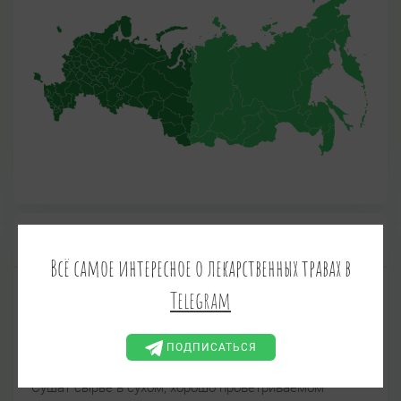
Заготовка сырья
Всё самое интересное о лекарственных травах в
Telegram
С лечебной целью используют траву, собранную во
время цветения, и корни однолетних растений,
которые заготавливают осенью или ранней весной.
ПОДПИСАТЬСЯ
Сушат сырье в сухом, хорошо проветриваемом