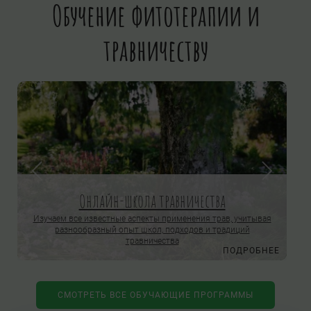
Обучение фитотерапии и
травничеству
Онлайн-школа травничества
Изучаем все известные аспекты применения трав, учитывая
разнообразный опыт школ, подходов и традиций
травничества
Е
ПОДРОБНЕЕ
СМОТРЕТЬ ВСЕ ОБУЧАЮЩИЕ ПРОГРАММЫ