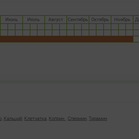
Июнь
Июль
Август
Сентябрь
Октябрь
Ноябрь
Д
о
,
Кальций
,
Клетчатка
,
Коприн
,
Спермин
,
Тирамин