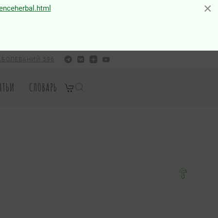
×
×
ienceherbal.html
АБОЛЕВАНИЙ 596
АТЬИ
СЛОВАРЬ