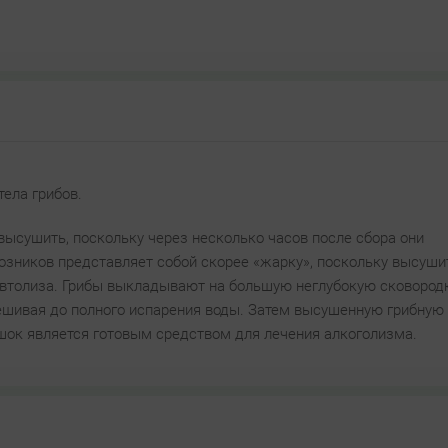
тела грибов.
ысушить, поскольку через несколько часов после сбора они
зников представляет собой скорее «жарку», поскольку высушит
автолиза. Грибы выкладывают на большую неглубокую сковородк
мешивая до полного испарения воды. Затем высушенную грибную
ок является готовым средством для лечения алкоголизма.