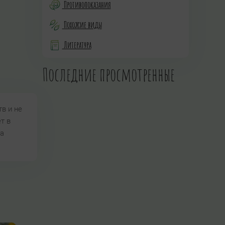
Противопоказания
Похожие виды
Литература
Последние просмотренные
в и не
т в
да