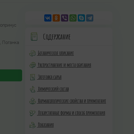
Копринус
Содержание
, Поганка
Ботаническое описание
Распространение и места обитания
Заготовка сырья
Химический состав
Фармакологические свойства и применение
Лекарственные формы и способ применения
Показания