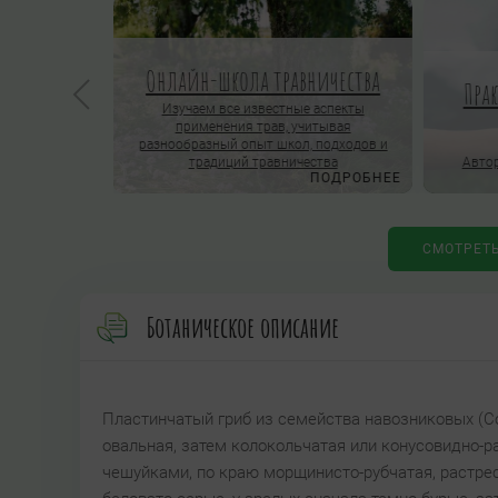
Онлайн-школа травничества
Пра
ОРОСЫ
Изучаем все известные аспекты
применения трав, учитывая
нлайн-школы
разнообразный опыт школ, подходов и
традиций травничества
Автор
ПОДРОБНЕЕ
ПОДРОБНЕЕ
СМОТРЕТ
Ботаническое описание
Пластинчатый гриб из семейства навозниковых (Сор
овальная, затем колокольчатая или конусовидно-р
чешуйками, по краю морщинисто-рубчатая, растре