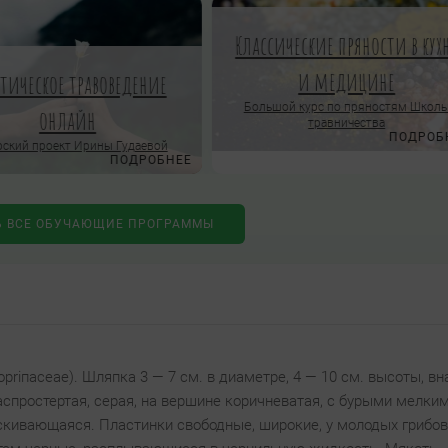
Классические пряности в кух
и медицине
ктическое травоведение
Большой курс по пряностям Школ
онлайн
травничества
ПОДРОБ
ский проект Ирины Гудаевой
ПОДРОБНЕЕ
Ь ВСЕ ОБУЧАЮЩИЕ ПРОГРАММЫ
riпасеае). Шляпка 3 — 7 см. в диаметре, 4 — 10 см. высоты, вн
аспростертая, серая, на вершине коричневатая, с бурыми мелки
скивающаяся. Пластинки свободные, широкие, у молодых грибов