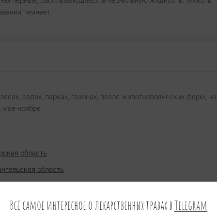
затем черные, расплывающиеся в чернильную жидкость. Мякоть
евании темнеет.
лесах, садах, парках, газонах, возле животноводческих ферм, на
 мае-ноябре.
рская область
ангельская область
Всё самое интересное о лекарственных травах в
Telegram