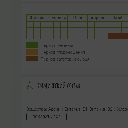
Январь
Февраль
Март
Апрель
Май
Период цветения
Период плодоношения
Период заготовки сырья
Химический состав
Вещества:
Аденин
,
Витамин B1
,
Витамин B2
,
Желез
ПОКАЗАТЬ ВСЕ