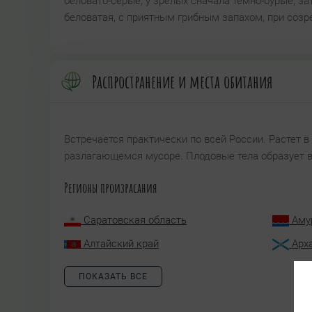
беловато-серые, у зрелых сначала темно-бурые, 
беловатая, с приятным грибным запахом, при созр
Распространение и места обитания
Встречается практически по всей России. Растет в 
разлагающемся мусоре. Плодовые тела образует в
Регионы произрасания
Саратовская область
Аму
Алтайский край
Арх
ПОКАЗАТЬ ВСЕ