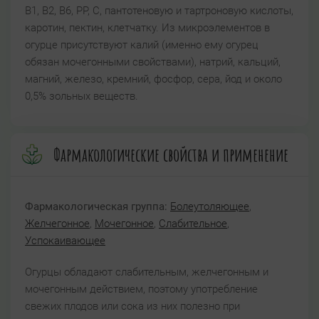
В1, В2, В6, РР, С, пантотеновую и тартроновую кислоты,
каротин, пектин, клетчатку. Из микроэлементов в
огурце присутствуют калий (именно ему огурец
обязан мочегонными свойствами), натрий, кальций,
магний, железо, кремний, фосфор, сера, йод и около
0,5% зольных веществ.
Фармакологические свойства и применение
Фармакологическая группа:
Болеутоляющее
,
Желчегонное
,
Мочегонное
,
Слабительное
,
Успокаивающее
Огурцы обладают слабительным, желчегонным и
мочегонным действием, поэтому употребление
свежих плодов или сока из них полезно при