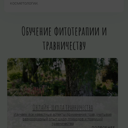
косметологии.
Обучение фитотерапии и
травничеству
Онлайн-школа травничества
Изучаем все известные аспекты применения трав, учитывая
разнообразный опыт школ, подходов и традиций
травничества
Е
ПОДРОБНЕЕ