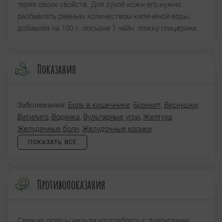
теряя своих свойств. Для сухой кожи его нужно
разбавлять равным количеством кипяченой воды,
добавляя на 100 г. лосьона 1 чайн. ложку глицерина.
Показания
Заболевания:
Боль в кишечнике
,
Бронхит
,
Веснушки
,
Витилиго
,
Водянка
,
Вульгарные угри
,
Желтуха
,
Желудочные боли
,
Желудочные колики
ПОКАЗАТЬ ВСЕ
Противопоказания
Свежие огурцы нельзя употреблять с диагнозами