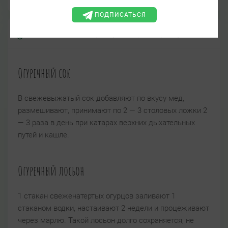
ПОДПИСАТЬСЯ
Лекарственные формы и способ применения
Огуречный сок
В свежевыжатый сок добавляют по вкусу мед,
размешивают, принимают по 2 — 3 столовых ложки 2
— 3 раза в день при катарах верхних дыхательных
путей и кашле.
Огуречный лосьон
1 стакан свеженатертых огурцов заливают 1
стаканом водки, настаивают 2 недели и процеживают
через марлю. Такой лосьон долго сохраняется, не