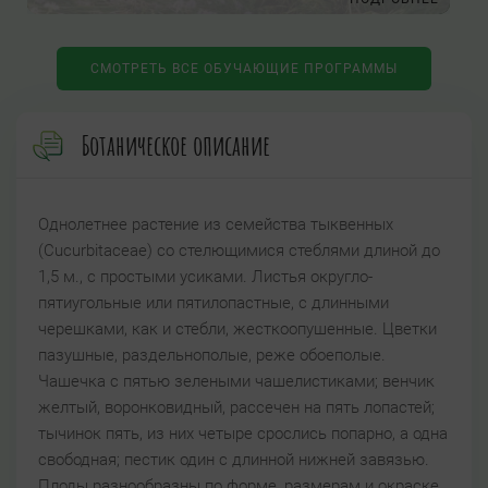
СМОТРЕТЬ ВСЕ ОБУЧАЮЩИЕ ПРОГРАММЫ
Ботаническое описание
Однолетнее растение из семейства тыквенных
(Cucurbitaceae) со стелющимися стеблями длиной до
1,5 м., с простыми усиками. Листья округло-
пятиугольные или пятилопастные, с длинными
черешками, как и стебли, жесткоопушенные. Цветки
пазушные, раздельнополые, реже обоеполые.
Чашечка с пятью зелеными чашелистиками; венчик
желтый, воронковидный, рассечен на пять лопастей;
тычинок пять, из них четыре срослись попарно, а одна
свободная; пестик один с длинной нижней завязью.
Плоды разнообразны по форме, размерам и окраске,