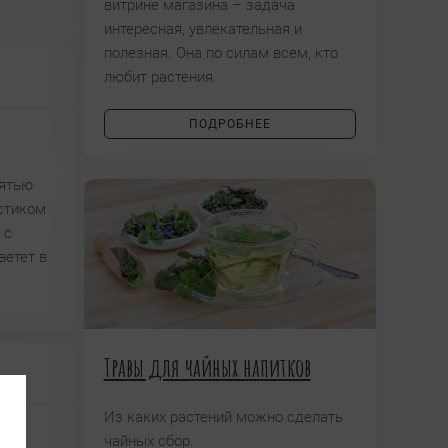
витрине магазина – задача
интересная, увлекательная и
полезная. Она по силам всем, кто
любит растения.
ПОДРОБНЕЕ
пятью
стиком
 с
ветет в
Травы для чайных напитков
Из каких растений можно сделать
чайных сбор.