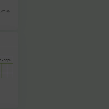
шат на
екабрь