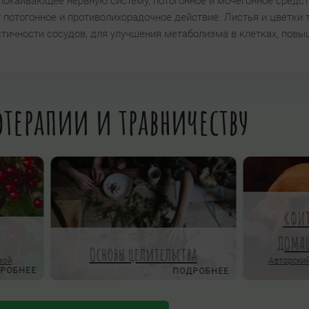
покаивающее нервную систему, потогонное и мочегонное средст
 потогонное и противолихорадочное действие. Листья и цветки 
тичности сосудов, для улучшения метаболизма в клетках, пов
терапии и травничеству
Классические пряности в кух
и медицине
ктическое травоведение
Большой курс по пряностям Школ
онлайн
травничества
ПОДРОБ
ский проект Ирины Гудаевой
ПОДРОБНЕЕ