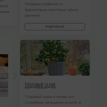
во.
Разберем особенности
терна
ферментации некоторых чайных
ышения
растений.
ПОДРОБНЕЕ
не
Шаманское травничество
ы
ПО ТРАВ
Плодовый садик
НЕЕ
Авторский проект Татьяны Чуйкиной
Авторский кур
ПОДРОБНЕЕ
Плодовый садик в жилом или
служебном помещении, в холле, в