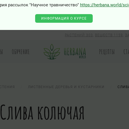
рия рассылок "Научное травничество"
https://herbana.world/sc
ИНФОРМАЦИЯ О КУРСЕ
РАСТЕНИЙ 303
,
ВЕЩЕСТВ 1159
,
З
РЫ
ОБУЧЕНИЕ
РЕЦЕПТЫ
СТ
СТЕНИЯ
ЛИСТВЕННЫЕ ДЕРЕВЬЯ И КУСТАРНИКИ
СЛИВ
Слива колючая