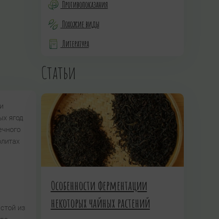
Противопоказания
Похожие виды
Литература
Статьи
и
ых ягод
ечного
олитах
Особенности ферментации
некоторых чайных растений
астой из