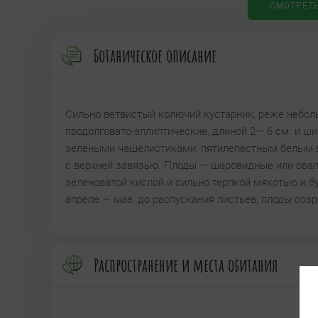
СМОТРЕТ
Ботаническое описание
Сильно ветвистый колючий кустарник, реже небол
продолговато-эллиптические, длиной 2— 6 см. и ши
зелеными чашелистиками, пятилепестным белым в
с верхней завязью. Плоды — шаровидные или оваль
зеленоватой кислой и сильно терпкой мякотью и б
апреле — мае, до распускания листьев, плоды соз
Распространение и места обитания