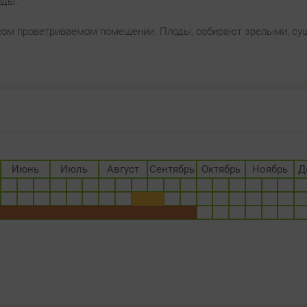
оды.
сухом проветриваемом помещении. Плоды, собирают зрелыми, су
.
Июнь
Июль
Август
Сентябрь
Октябрь
Ноябрь
Д