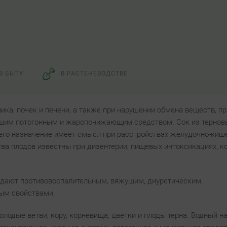
В БЫТУ
В РАСТЕНЕВОДСТВЕ
ика, почек и печени, а также при нарушении обмена веществ, пр
рошим потогонным и жаропонижающим средством. Сок из тернов
его назначение имеет смысл при расстройствах желудочно-киш
тва плодов известны при дизентерии, пищевых интоксикациях, к
адают противовоспалительным, вяжущим, диуретическим,
ым свойствами.
лодые ветви, кору, корневища, цветки и плоды терна. Водный н