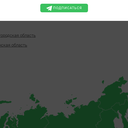
и России и на Кавказе. Растет по балкам и оврагам, лесным оп
ПОДПИСАТЬСЯ
ов.
городская область
нская область