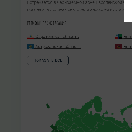
Встречается в черноземной зоне Европейской част
полянам, в долинах рек, среди зарослей кустарник
Регионы произрасания
Саратовская область
Бел
Астраханская область
Бря
ПОКАЗАТЬ ВСЕ