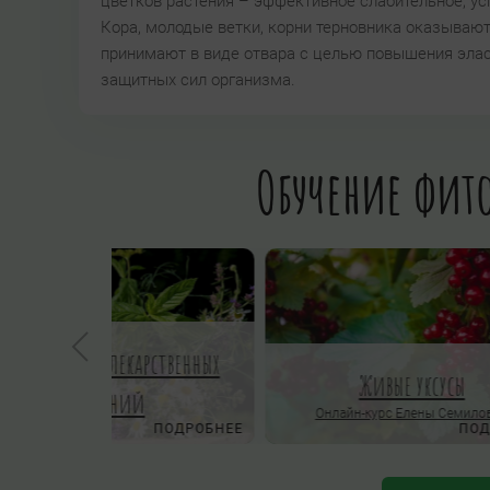
цветков растения – эффективное слабительное, ус
Кора, молодые ветки, корни терновника оказывают
принимают в виде отвара с целью повышения элас
защитных сил организма.
Обучение фито
Онлайн-школа травничества
Пра
ОРОСЫ
Изучаем все известные аспекты
применения трав, учитывая
нлайн-школы
разнообразный опыт школ, подходов и
традиций травничества
Автор
ПОДРОБНЕЕ
ПОДРОБНЕЕ