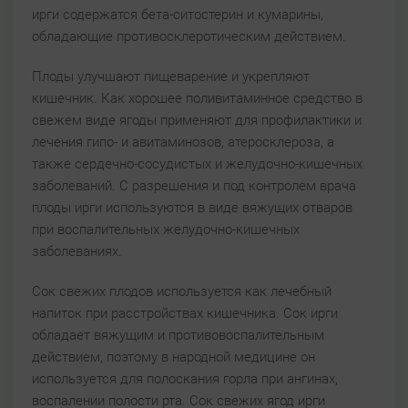
ирги содержатся бета-ситостерин и кумарины,
обладающие противосклеротическим действием.
Плоды улучшают пищеварение и укрепляют
кишечник. Как хорошее поливитаминное средство в
свежем виде ягоды применяют для профилактики и
лечения гипо- и авитаминозов, атеросклероза, а
также сердечно-сосудистых и желудочно-кишечных
заболеваний. С разрешения и под контролем врача
плоды ирги используются в виде вяжущих отваров
при воспалительных желудочно-кишечных
заболеваниях.
Сок свежих плодов используется как лечебный
напиток при расстройствах кишечника. Сок ирги
обладает вяжущим и противовоспалительным
действием, поэтому в народной медицине он
используется для полоскания горла при ангинах,
воспалении полости рта. Сок свежих ягод ирги