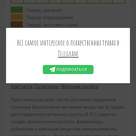
Период цветения
Период плодоношения
Период заготовки сырья
Всё самое интересное о лекарственных травах в
Химический состав
Telegram
ПОДПИСАТЬСЯ
Вещества:
Витамин B1
,
Витамин C
,
Витамин P
,
Дубильные вещества
,
Жирное масло
,
Каротин
,
Клетчатка
,
Ситостерин
,
Яблочная кислота
Практически во всех частях растения содержатся
полезные биологически активные вещества. В плодах
ирги содержатся витамины группы В, Р, С, каротин,
сахара, органические кислоты, флавоноиды,
дубильные и красящие вещества, микроэлементы,