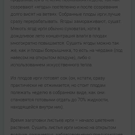
созревают «ягоды» постепенно и после созревания
долго висят на ветвях. Собранные плоды ирги лучше
сразу перерабатывать. Ягоды замораживают, сушат.
Мякоть ягод ирги обычно суховатая, хотя в
дождливое лето концентрация влаги в плодах
многократно повышается. Сушить ягоды можно так
же, как и плоды боярышника, то есть на чердаке (под
навесом на открытом воздухе), либо с
использованием искусственного тепла.
Из плодов ирги готовят сок (он, кстати, сразу
практически не отжимается, но стоит плодам
полежать неделю в собранном виде, как они
становятся готовыми отдать до 70% жидкости,
находящейся внутри них).
Время заготовки листьев ирги – начало цветения
растения. Сушить листья ирги можно на открытом
воздухе, разумеется, заблаговременно предусмотрев