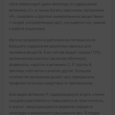
Ирга превосходят даже виноград по содержанию
витамина «С», а также богаты каротином, витамином
«Р», сахарами и другими минеральными веществами.
У людей, употребляющих иргу, улучшается сон, зрение
и работа кишечника.
Ирга используется в диетическом питании из-за
большого содержания различных важных для
человека веществ. В ее состав входят сахара (12%),
органические кислоты (включая яблочную),
флавонолы, каротин и витамины С, Р, группы В,
пектины, клетчатка и многое другое. Большое
количество витаминов делает иргу прекрасным
профилактическим средством от авитаминоза.
Благодаря витамину Р, содержащемуся в ирге, стенки
сосудов укрепляются и повышается их эластичность,
а значит, предупреждается развитие инфаркта
миокарда и варикозного расширения вен. В плодах