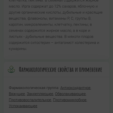
клетчатка, пектины. В семенах содержится жирное
масло. Ирга содержат до 12% сахаров, яблочную и
другие органические кислоты, дубильные и красящие
вещества, флавонолы, витамины Р, С, группы В,
каротин, микроэлементы, клетчатку, пектины; в
семенах содержится жирное масло, а в коре и
листьях - дубильные вещества. В мякоти плодов
содержится ситостерин – антагонист холестерина и
кумарины.
Фармакологические свойства и применение
Фармакологическая группа:
Антиоксидантное
,
Вяжущее
,
Закрепляющее
,
Обволакивающее
,
Противовоспалительное
,
Противомикробное
,
Успокаивающее