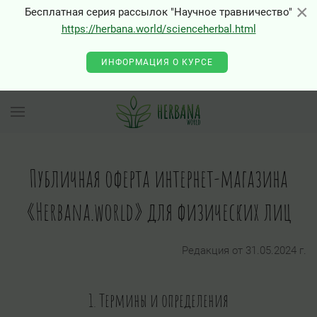
×
×
Бесплатная серия рассылок "Научное травничество"
https://herbana.world/scienceherbal.html
ИНФОРМАЦИЯ О КУРСЕ
Публичная оферта интернет-магазина
«Herbana.world» для физических лиц
Редакция от 31.05.2024 г.
1. Термины и определения