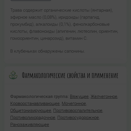
Трава содержит органические кислоты (янтарная),
эфирное масло (0,08%), иридоиды (гарпагид,
прокумбид), алкалоиды (0,1%), фенолкарбоновые
кислоты, флавоноиды (апигенин, лютеолин, ориентин,
гомоориентин, цинарозид), витамин С.
В клубеньках обнаружены сапонины.
Фармакологические свойства и применение
Фармакологическая группа:
Вяжущее
,
Желчегонное
,
Кровоостанавливающее
,
Мочегонное
,
Общетонизирующее
,
Противовоспалительное
,
Противолихорадочное
,
Противосудорожное
,
Ранозаживляющее