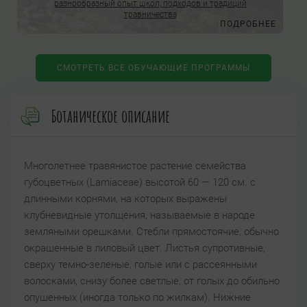
разнообразный опыт школ, подходов и традиций
травничества
Е
ПОДРОБНЕЕ
СМОТРЕТЬ ВСЕ ОБУЧАЮЩИЕ ПРОГРАММЫ
Ботаническое описание
Многолетнее травянистое растение семейства
губоцветных (Lamiaceae) высотой 60 — 120 см. с
длинными корнями, на которых выражены
клубневидные утолщения, называемые в народе
земляными орешками. Стебли прямостоячие, обычно
окрашенные в лиловый цвет. Листья супротивные,
сверху темно-зеленые, голые или с рассеянными
волосками, снизу более светлые, от голых до обильно
опушенных (иногда только по жилкам). Нижние