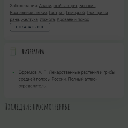
Заболевания:
Анацидный гастрит
,
Бронхит
,
Воспаление легких
,
Гастрит
,
Геморрой
,
Гноящаяся
рана
,
Желтуха
,
Изжога
,
Кровавый понос
ПОКАЗАТЬ ВСЕ
Литература
Ефремов, А. П. Лекарственные растения и грибы
средней полосы России. Полный атлас-
определитель.
Последние просмотренные