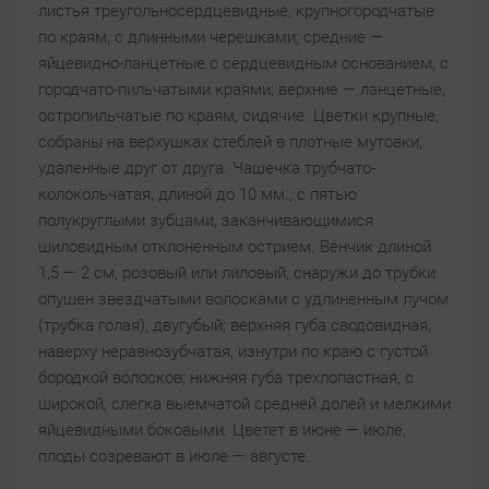
листья треугольносердцевидные, крупногородчатые
по краям, с длинными черешками; средние —
яйцевидно-ланцетные с сердцевидным основанием, с
городчато-пильчатыми краями; верхние — ланцетные,
остропильчатые по краям, сидячие. Цветки крупные,
собраны на верхушках стеблей в плотные мутовки,
удаленные друг от друга. Чашечка трубчато-
колокольчатая, длиной до 10 мм., с пятью
полукруглыми зубцами, заканчивающимися
шиловидным отклоненным острием. Венчик длиной
1,5 — 2 см, розовый или лиловый, снаружи до трубки
опушен звездчатыми волосками с удлиненным лучом
(трубка голая), двугубый; верхняя губа сводовидная,
наверху неравнозубчатая, изнутри по краю с густой
бородкой волосков; нижняя губа трехлопастная, с
широкой, слегка выемчатой средней долей и мелкими
яйцевидными боковыми. Цветет в июне — июле,
плоды созревают в июле — августе.