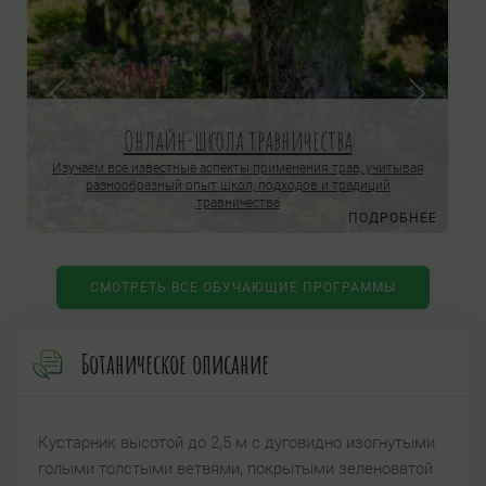
Онлайн-школа травничества
Изучаем все известные аспекты применения трав, учитывая
разнообразный опыт школ, подходов и традиций
травничества
Е
ПОДРОБНЕЕ
СМОТРЕТЬ ВСЕ ОБУЧАЮЩИЕ ПРОГРАММЫ
Ботаническое описание
Кустарник высотой до 2,5 м с дуговидно изогнутыми
голыми толстыми ветвями, покрытыми зеленоватой