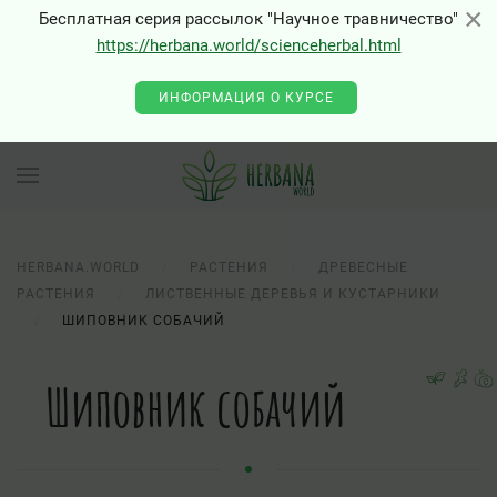
×
×
Бесплатная серия рассылок "Научное травничество"
https://herbana.world/scienceherbal.html
ИНФОРМАЦИЯ О КУРСЕ
HERBANA.WORLD
РАСТЕНИЯ
ДРЕВЕСНЫЕ
РАСТЕНИЯ
ЛИСТВЕННЫЕ ДЕРЕВЬЯ И КУСТАРНИКИ
ШИПОВНИК СОБАЧИЙ
Шиповник собачий