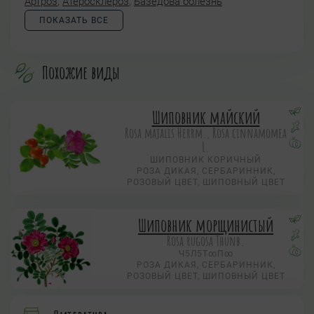
Артроз
,
Атеросклероз
,
Базедова болезнь
ПОКАЗАТЬ ВСЕ
Похожие виды
Шиповник майский
Rosa majalis Herrm., Rosa cinnamomea
L.
ШИПОВНИК КОРИЧНЫЙ
РОЗА ДИКАЯ, СЕРБАРИННИК,
РОЗОВЫЙ ЦВЕТ, ШИПОВНЫЙ ЦВЕТ
Шиповник морщинистый
Rosa rugosa Thunb.
Ч5Л5Т∞П∞
РОЗА ДИКАЯ, СЕРБАРИННИК,
РОЗОВЫЙ ЦВЕТ, ШИПОВНЫЙ ЦВЕТ