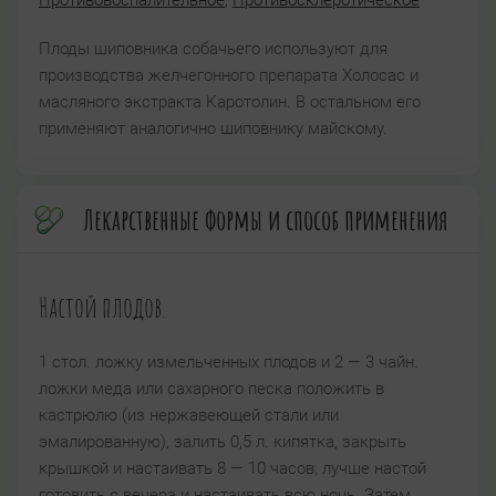
Противовоспалительное
,
Противосклеротическое
Плоды шиповника собачьего используют для
производства желчегонного препарата Холосас и
масляного экстракта Каротолин. В остальном его
применяют аналогично шиповнику майскому.
Лекарственные формы и способ применения
Настой плодов.
1 стол. ложку измельченных плодов и 2 — 3 чайн.
ложки меда или сахарного песка положить в
кастрюлю (из нержавеющей стали или
эмалированную), залить 0,5 л. кипятка, закрыть
крышкой и настаивать 8 — 10 часов, лучше настой
готовить с вечера и настаивать всю ночь. Затем