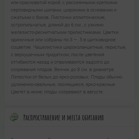
или красноватой корой, с рассеянными крепкими
серповидными шипами, широкими в основании и
сжатыми с боков. Листочки эллиптические,
остропильчатые, длиной до 6 см., с узкими
железисто-реснитчатыми прилистниками. Цветки
одиночные или собраны по 3 — 5 в щитковидное
соцветие. Чашелистики широколанцетные, перистые,
с верхушечным придатком; после цветения
отгибаются назад и отваливаются задолго до
созревания плодов. Венчик до 8 см. в диаметре.
Лепестки от белых до ярко-розовых. Плоды обычно
удлиненно-овальные, лоснящиеся, ярко-красные.
Цветет в июне; плоды созревают в августе.
Распространение и места обитания