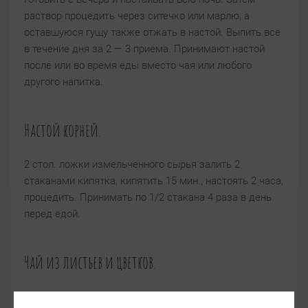
раствор процедить через ситечко или марлю, а
оставшуюся гущу также отжать в настой. Выпить все
в течение дня за 2 — 3 приема. Принимают настой
после или во время еды вместо чая или любого
другого напитка.
Настой корней.
2 стол. ложки измельченного сырья залить 2
стаканами кипятка, кипятить 15 мин., настоять 2 часа,
процедить. Принимать по 1/2 стакана 4 раза в день
перед едой.
Чай из листьев и цветков.
1 чайн. ложку сухого измельченного сырья на чашку