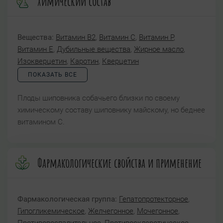
Химический состав
Вещества:
Витамин B2
,
Витамин C
,
Витамин P
,
Витамин Е
,
Дубильные вещества
,
Жирное масло
,
Изокверцетин
,
Каротин
,
Кверцетин
ПОКАЗАТЬ ВСЕ
Плоды шиповника собачьего близки по своему
химическому составу шиповнику майскому, но беднее
витамином С.
Фармакологические свойства и применение
Фармакологическая группа:
Гепатопротекторное
,
Гипогликемическое
,
Желчегонное
,
Мочегонное
,