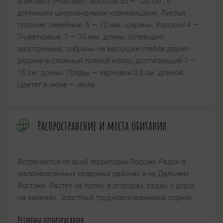
злаковых (Роасеае), высотой 50 — 120 см., с
длинными шнуровидными корневищами. Листья
плоские, линейные, 5 — 10 мм. ширины. Колоски 4 —
7-цветковые, 7 — 10 мм. длины, остевидно
заостренные, собраны на верхушке стебля двумя
рядами в сложный прямой колос, достигающий 7 —
15 см. длины. Плоды — зерновки 0,5 см. длиной.
Цветет в июне — июле.
Распространение и места обитания
Встречается по всей территории России. Редок в
малонаселенных северных районах и на Дальнем
Востоке. Растет на полях, в огородах, садах, у дорог,
на залежах. Злостный трудноискоренимый сорняк.
Регионы произрасания