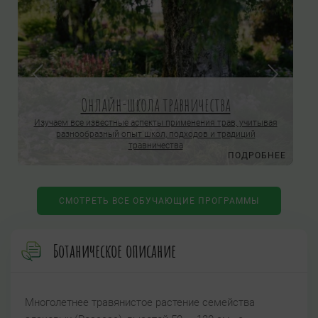
Онлайн-школа травничества
Изучаем все известные аспекты применения трав, учитывая
разнообразный опыт школ, подходов и традиций
травничества
Е
ПОДРОБНЕЕ
СМОТРЕТЬ ВСЕ ОБУЧАЮЩИЕ ПРОГРАММЫ
Ботаническое описание
Многолетнее травянистое растение семейства