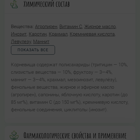
Химический состав
Вещества:
Агропирен
,
Витамин C
,
Жирное масло
,
Инозит
,
Каротин
,
Крахмал
,
Кремниевая кислота
,
Левулезу
,
Маннит
ПОКАЗАТЬ ВСЕ
Корневища содержат полисахариды (тритицин — 10%,
слизистые вещества — 10%, фруктозу — 3—4%,
маннит — 3—4%, крахмал, мезоинозит, левулёзу),
фенольные вещества, жирное и эфирное масло
(агропирен), сапонины, яблочную кислоту, каротин (до
85 мг%), витамин С (до 150 мг%), кремниевую кислоту,
фенольные соединения, циклитолы (инозит).
Фармакологические свойства и применение