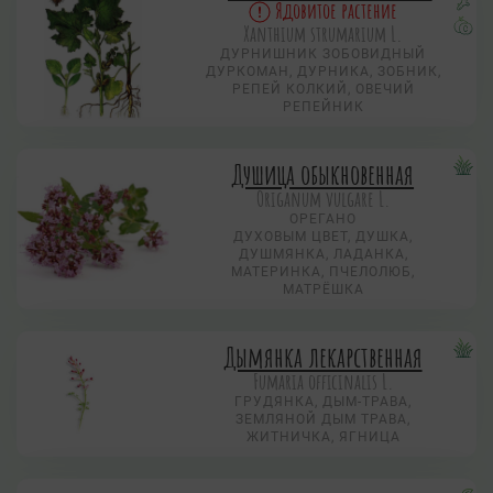
Ядовитое растение
Xanthium strumarium L.
ДУРНИШНИК ЗОБОВИДНЫЙ
ДУРКОМАН, ДУРНИКА, ЗОБНИК,
РЕПЕЙ КОЛКИЙ, ОВЕЧИЙ
РЕПЕЙНИК
Душица обыкновенная
Origanum vulgare L.
ОРЕГАНО
ДУХОВЫМ ЦВЕТ, ДУШКА,
ДУШМЯНКА, ЛАДАНКА,
МАТЕРИНКА, ПЧЕЛОЛЮБ,
МАТРЁШКА
Дымянка лекарственная
Fumaria officinalis L.
ГРУДЯНКА, ДЫМ-ТРАВА,
ЗЕМЛЯНОЙ ДЫМ ТРАВА,
ЖИТНИЧКА, ЯГНИЦА