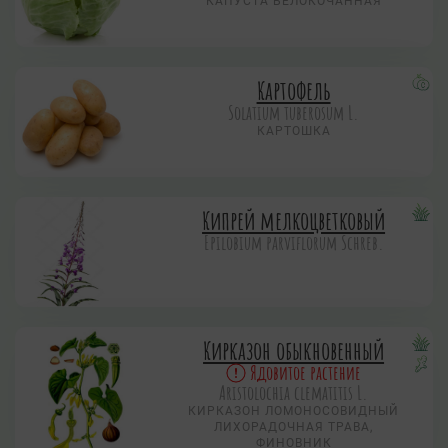
КАПУСТА БЕЛОКОЧАННАЯ
Картофель
Solatium tuberosum L.
КАРТОШКА
Кипрей мелкоцветковый
Epilobium parviflorum Schreb.
Кирказон обыкновенный
Ядовитое растение
Aristolochia clematitis L.
КИРКАЗОН ЛОМОНОСОВИДНЫЙ
ЛИХОРАДОЧНАЯ ТРАВА,
ФИНОВНИК