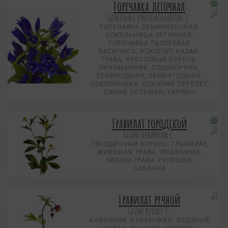
Горечавка легочная
Gentiana pneumonanthe L.
ГОРЕЧАВКА ОБЫКНОВЕННАЯ,
СОКОЛЬНИЦА ЛЁГОЧНАЯ,
ГОРЕЧАВКА ЛАЗОРЕВАЯ
ВАСИЛИСА, ИСКОПЫТ, КАЗАК-
ТРАВА, КРЕСТОВЫЙ КОРЕНЬ,
ЛИХОМАННИК, ПОДВЗОРНИК,
СЕМИПОДНИК, СЕМИУГОДНИК,
СОКОЛИННИК, СОКОЛИЙ ПЕРЕЛЕТ,
СИНИЕ ПЕТУШКИ, ТИРЛИЧ
Гравилат городской
Geum urbanum L.
ГВОЗДИЧНЫЙ КОРЕНЬ, ГРАФИЛАТ,
ЖИВУЩАЯ ТРАВА, ЛЮБИМНИК,
ЛЮБИМ-ТРАВА, РЕПЕШКИ,
СОБАЧКИ
Гравилат речной
Geum rivale L.
БАБОЧНИК, БУБЕНЧИКИ, ВОДЯНОЙ