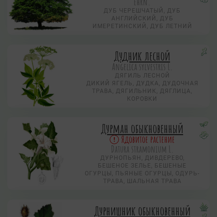
Ehrn.
ДУБ ЧЕРЕШЧАТЫЙ, ДУБ
АНГЛИЙСКИЙ, ДУБ
ИМЕРЕТИНСКИЙ, ДУБ ЛЕТНИЙ
Дудник лесной
Angelica sylvestris L.
ДЯГИЛЬ ЛЕСНОЙ
ДИКИЙ ЯГЕЛЬ, ДУДКА, ДУДОЧНАЯ
ТРАВА, ДЯГИЛЬНИК, ДЯГЛИЦА,
КОРОВКИ
Дурман обыкновенный
Ядовитое растение
Datura stramonium L.
ДУРНОПЬЯН, ДИВДЕРЕВО,
БЕШЕНОЕ ЗЕЛЬЕ, БЕШЕНЫЕ
ОГУРЦЫ, ПЬЯНЫЕ ОГУРЦЫ, ОДУРЬ-
ТРАВА, ШАЛЬНАЯ ТРАВА
Дурнишник обыкновенный