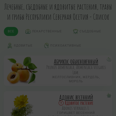
Лечебные, съедобные и ядовитые растения, травы
и грибы Республики Северная Осетия - Список
ВСЕ
ЛЕКАРСТВЕННЫЕ
СЪЕДОБНЫЕ
ЯДОВИТЫЕ
ПСИХОАКТИВНЫЕ
Абрикос обыкновенный
Prunus armeniaca, Armeniaca vulgaris
Lam.
ЖЕЛТОСЛИВНИК, ЖЕРДЕЛЬ,
МОРЕЛЬ
Адонис весенний
Ядовитое растение
Adonis vernalis L.
ГОРИЦВЕТ ВЕСЕННИЙ