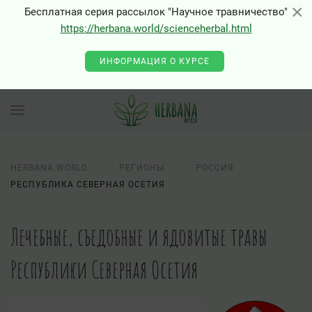
×
×
Бесплатная серия рассылок "Научное травничество"
https://herbana.world/scienceherbal.html
ИНФОРМАЦИЯ О КУРСЕ
HERBANA.WORLD
РЕГИОНЫ
РОССИЯ
РЕСПУБЛИКА СЕВЕРНАЯ ОСЕТИЯ
Лечебные, съедобные и ядовитые травы
Республики Северная Осетия