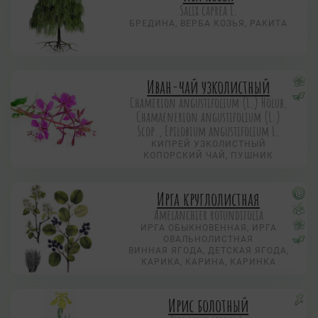
Salix caprea L.
БРЕДИНА, ВЕРБА КОЗЬЯ, РАКИТА
Иван-чай узколистный
Chamerion angustifolium (L.) Holub,
Chamaenerion angustifolium (L.)
Scop., Epilobium angustifolium L.
КИПРЕЙ УЗКОЛИСТНЫЙ
КОПОРСКИЙ ЧАЙ, ПУШНИК
Ирга круглолистная
Amelanchier rotundifolia
ИРГА ОБЫКНОВЕННАЯ, ИРГА
ОВАЛЬНОЛИСТНАЯ
ВИННАЯ ЯГОДА, ДЕТСКАЯ ЯГОДА,
КАРИКА, КАРИНА, КАРИНКА
Ирис болотный