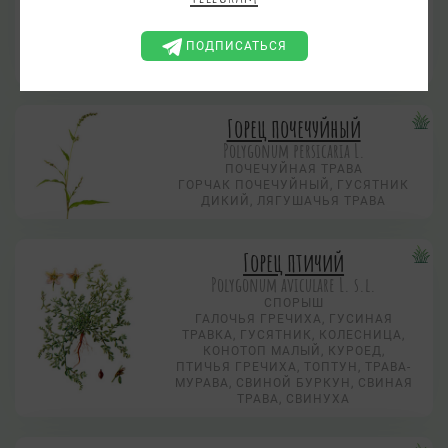
ВОДЯНОЙ ПЕРЕЦ
ГЕМОРРОИДАЛЬНИК, ГОРЧАК
ЖЕНСКИЙ, ГОРЧИШНАЯ ТРАВА,
ПОДПИСАТЬСЯ
ЛЕСНАЯ ГОРЧИЦА, ПЕРЕЦ
СОБАЧИЙ
Горец почечуйный
Polygonum persicaria L.
ПОЧЕЧУЙНАЯ ТРАВА
ГОРЧАК ПОЧЕЧУЙНЫЙ, ГУСЯТНИК
ДИКИЙ, ЛЯГУШАЧЬЯ ТРАВА
Горец птичий
Polygonum aviculare L. s.l.
СПОРЫШ
ГАЛОЧЬЯ ГРЕЧИХА, ГУСИНАЯ
ТРАВКА, ГУСЯТНИК, КОЛЕСНИЦА,
КОНОТОП МАЛЫЙ, КУРОЕД,
ПТИЧЬЯ ГРЕЧИХА, ТОПТУН, ТРАВА-
МУРАВА, СВИНОЙ БУРКУН, СВИНАЯ
ТРАВА, СВИНУХА