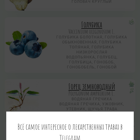
ГОЛОВАЧ КРУГЛЫЙ
Голубика
Vaccinium uliginosum L.
ГОЛУБИКА БОЛОТНАЯ, ГОЛУБИКА
ОБЫКНОВЕННАЯ, ГОЛУБИКА
ТОПЯНАЯ, ГОЛУБИКА
НИЗКОРОСЛАЯ
ВОДОПЬЯНКА, ГОЛУБЕЦ,
ГОЛУБИЦА, ГОНОБОБ,
ГОНОБОБЕЛЬ, ГОНОБОЙ
Горец земноводный
Polygonum amphibium L.
ВОДЯНАЯ ГРЕЧИХА
ВОДЯНАЯ ГРЕЧИХА, УЖОВНИК,
УТЕВНИК, ЩУЧЬЯ ТРАВА
Всё самое интересное о лекарственных травах в
Горец перечный
Polygonum hydropiper L.
Telegram