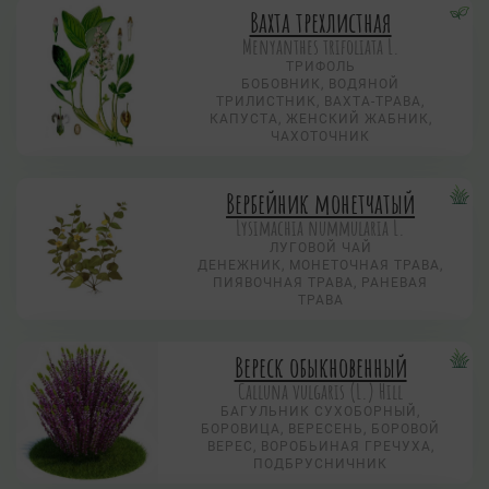
Вахта трехлистная
Menyanthes trifoliata L.
ТРИФОЛЬ
БОБОВНИК, ВОДЯНОЙ
ТРИЛИСТНИК, ВАХТА-ТРАВА,
КАПУСТА, ЖЕНСКИЙ ЖАБНИК,
ЧАХОТОЧНИК
Вербейник монетчатый
Lysimachia nummularia L.
ЛУГОВОЙ ЧАЙ
ДЕНЕЖНИК, МОНЕТОЧНАЯ ТРАВА,
ПИЯВОЧНАЯ ТРАВА, РАНЕВАЯ
ТРАВА
Вереск обыкновенный
Calluna vulgaris (L.) Hill
БАГУЛЬНИК СУХОБОРНЫЙ,
БОРОВИЦА, ВЕРЕСЕНЬ, БОРОВОЙ
ВЕРЕС, ВОРОБЬИНАЯ ГРЕЧУХА,
ПОДБРУСНИЧНИК