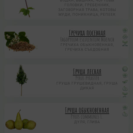
БОДАН, ВЫШНЯК, ЧОРТОВЫ
ГОЛОВКИ, ГРЕБЕННИК,
ЗАГОВОРНАЯ ТРАВА, КОТОВЫ
МУДИ, ПОНИКНИЦА, РЕПЕЕК
Гречиха посевная
Fagopyrum esculentum Moench
ГРЕЧИХА ОБЫКНОВЕННАЯ,
ГРЕЧИХА СЪЕДОБНАЯ
Груша лесная
Pyrus pyraster
ГРУША ГРУШЕВИДНАЯ, ГРУША
ДИКАЯ
Груша обыкновенная
Pyrus communis L.
ДУЛЯ, ГЛИВА