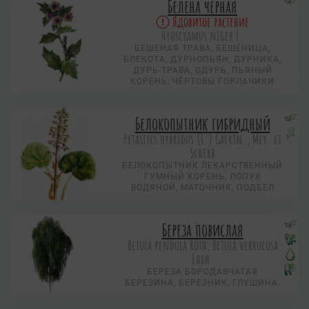
Белена черная
Ядовитое растение
Hyoscyamus niger L.
БЕШЕНАЯ ТРАВА, БЕШЕНИЦА,
БЛЕКОТА, ДУРНОПЬЯН, ДУРНИКА,
ДУРЬ-ТРАВА, ОДУРЬ, ПЬЯНЫЙ
КОРЕНЬ, ЧЁРТОВЫ ГОРЛАЧИКИ
Белокопытник гибридный
Petasites hybridus (L.) Gaertn., Mey. et
Scherb
БЕЛОКОПЫТНИК ЛЕКАРСТВЕННЫЙ
ГУМНЫЙ КОРЕНЬ, ЛОПУХ
ВОДЯНОЙ, МАТОЧНИК, ПОДБЕЛ
Береза повислая
Betula pendula Roth, Betula verrucosa
Ehrh.
БЕРЕЗА БОРОДАВЧАТАЯ
БЕРЕЗИНА, БЕРЕЗНИК, ГЛУШИНА.