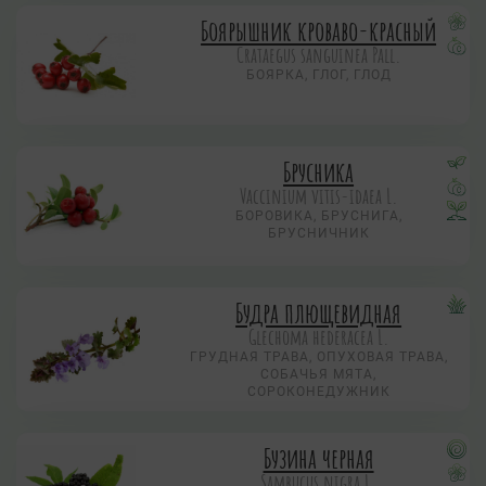
Боярышник кроваво-красный
Crataegus sanguinea Pall.
БОЯРКА, ГЛОГ, ГЛОД
Брусника
Vaccinium vitis-idaea L.
БОРОВИКА, БРУСНИГА,
БРУСНИЧНИК
Будра плющевидная
Glechoma hederacea L.
ГРУДНАЯ ТРАВА, ОПУХОВАЯ ТРАВА,
СОБАЧЬЯ МЯТА,
СОРОКОНЕДУЖНИК
Бузина черная
Sambucus nigra L.