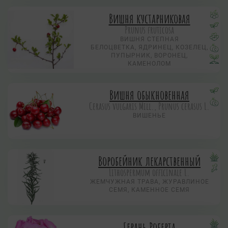
Вишня кустарниковая
Prunus fruticosa
ВИШНЯ СТЕПНАЯ
БЕЛОЦВЕТКА, ЯДРИНЕЦ, КОЗЕЛЕЦ,
ПУПЫРНИК, ВОРОНЕЦ,
КАМЕНОЛОМ
Вишня обыкновенная
Cerasus vulgaris Mill., Prunus cerasus L.
ВИШЕНЬЕ
Воробейник лекарственный
Lithospermum officinale L.
ЖЕМЧУЖНАЯ ТРАВА, ЖУРАВЛИНОЕ
СЕМЯ, КАМЕННОЕ СЕМЯ
Герань Роберта