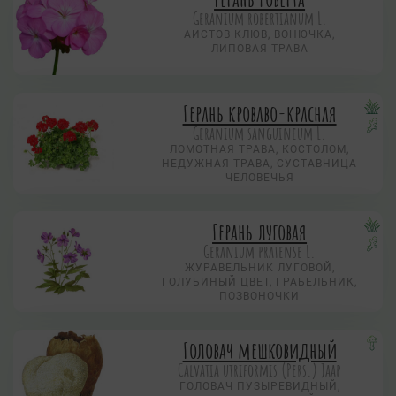
Geranium robertianum L.
АИСТОВ КЛЮВ, ВОНЮЧКА,
ЛИПОВАЯ ТРАВА
Герань кроваво-красная
Geranium sanguineum L.
ЛОМОТНАЯ ТРАВА, КОСТОЛОМ,
НЕДУЖНАЯ ТРАВА, СУСТАВНИЦА
ЧЕЛОВЕЧЬЯ
Герань луговая
Geranium pratense L.
ЖУРАВЕЛЬНИК ЛУГОВОЙ,
ГОЛУБИНЫЙ ЦВЕТ, ГРАБЕЛЬНИК,
ПОЗВОНОЧКИ
Головач мешковидный
Calvatia utriformis (Pers.) Jaap
ГОЛОВАЧ ПУЗЫРЕВИДНЫЙ,