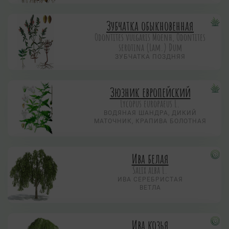
Зубчатка обыкновенная
Odontites vulgaris Moenh, Odontites
serotina (Lam.) Dum
ЗУБЧАТКА ПОЗДНЯЯ
Зюзник европейский
Lycopus europaeus L.
ВОДЯНАЯ ШАНДРА, ДИКИЙ
МАТОЧНИК, КРАПИВА БОЛОТНАЯ
Ива белая
Salix alba L.
ИВА СЕРЕБРИСТАЯ
ВЕТЛА
Ива козья