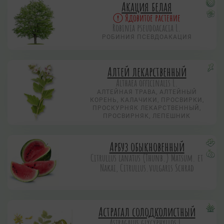
Акация белая
Ядовитое растение
Robinia pseudoacacia L.
РОБИНИЯ ПСЕВДОАКАЦИЯ
Алтей лекарственный
Althaea officinalis L.
АЛТЕЙНАЯ ТРАВА, АЛТЕЙНЫЙ
КОРЕНЬ, КАЛАЧИКИ, ПРОСВИРКИ,
ПРОСКУРНЯК ЛЕКАРСТВЕННЫЙ,
ПРОСВИРНЯК, ЛЕПЕШНИК
Арбуз обыкновенный
Citrullus lanatus (Thunb.) Matsum. et
Nakai, Citrullus.vulgaris Schrad
Астрагал солодколистный
Astragalus glycyphyllos L.