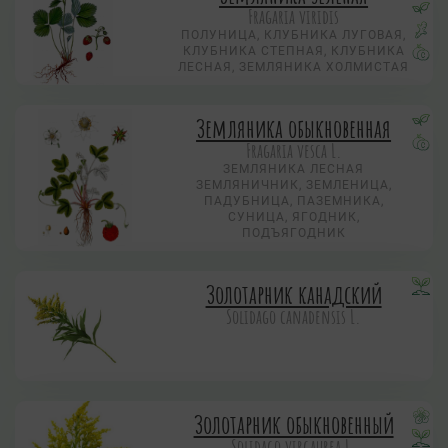
Fragaria viridis
ПОЛУНИЦА, КЛУБНИКА ЛУГОВАЯ,
КЛУБНИКА СТЕПНАЯ, КЛУБНИКА
ЛЕСНАЯ, ЗЕМЛЯНИКА ХОЛМИСТАЯ
Земляника обыкновенная
Fragaria vesca L.
ЗЕМЛЯНИКА ЛЕСНАЯ
ЗЕМЛЯНИЧНИК, ЗЕМЛЕНИЦА,
ПАДУБНИЦА, ПАЗЕМНИКА,
СУНИЦА, ЯГОДНИК,
ПОДЪЯГОДНИК
Золотарник канадский
Solidago canadensis L.
Золотарник обыкновенный
Solidago virgaurea L.