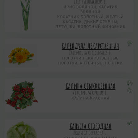
Iris pseudacorus L.
ИРИС ВОДЯНОЙ, КАСАТИК
ВОДЯНОЙ
КОСАТНИК БОЛОТНЫЙ, ЖЕЛТЫЙ
КАСАТИК, ДИКИЕ ОГУРЦЫ,
ПЕТУШКИ, БОЛОТНЫЙ ФИНОВНИК
Календула лекарственная
Calendula officinalis L.
НОГОТКИ ЛЕКАРСТВЕННЫЕ
НОГОТКИ, АПТЕЧНЫЕ НОГОТКИ
Калина обыкновенная
Viburnum opulus L.
КАЛИНА КРАСНАЯ
Капуста огородная
Brassica oleracea L.