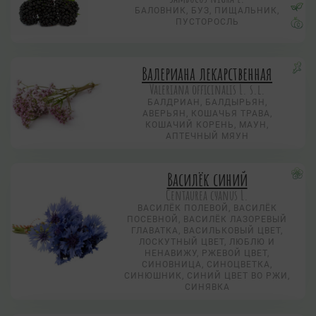
БАЛОВНИК, БУЗ, ПИЩАЛЬНИК,
ПУСТОРОСЛЬ
Валериана лекарственная
Valeriana officinalis L. s.l.
БАЛДРИАН, БАЛДЫРЬЯН,
АВЕРЬЯН, КОШАЧЬЯ ТРАВА,
КОШАЧИЙ КОРЕНЬ, МАУН,
АПТЕЧНЫЙ МЯУН
Василёк синий
Centaurea суanus L.
ВАСИЛЁК ПОЛЕВОЙ, ВАСИЛЁК
ПОСЕВНОЙ, ВАСИЛЁК ЛАЗОРЕВЫЙ
ГЛАВАТКА, ВАСИЛЬКОВЫЙ ЦВЕТ,
ЛОСКУТНЫЙ ЦВЕТ, ЛЮБЛЮ И
НЕНАВИЖУ, РЖЕВОЙ ЦВЕТ,
СИНОВНИЦА, СИНОЦВЕТКА,
СИНЮШНИК, СИНИЙ ЦВЕТ ВО РЖИ,
СИНЯВКА