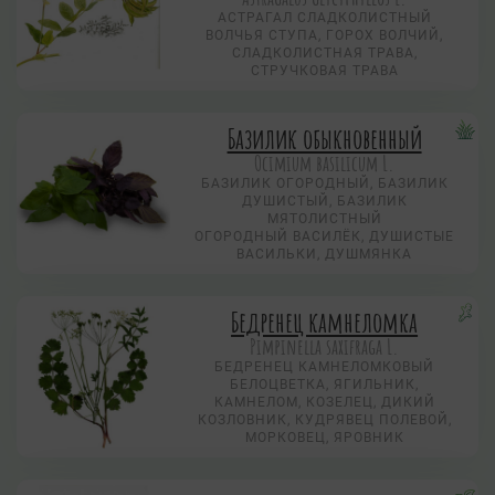
АСТРАГАЛ СЛАДКОЛИСТНЫЙ
ВОЛЧЬЯ СТУПА, ГОРОХ ВОЛЧИЙ,
СЛАДКОЛИСТНАЯ ТРАВА,
СТРУЧКОВАЯ ТРАВА
Базилик обыкновенный
Ocimium basilicum L.
БАЗИЛИК ОГОРОДНЫЙ, БАЗИЛИК
ДУШИСТЫЙ, БАЗИЛИК
МЯТОЛИСТНЫЙ
ОГОРОДНЫЙ ВАСИЛЁК, ДУШИСТЫЕ
ВАСИЛЬКИ, ДУШМЯНКА
Бедренец камнеломка
Pimpinella saxifraga L.
БЕДРЕНЕЦ КАМНЕЛОМКОВЫЙ
БЕЛОЦВЕТКА, ЯГИЛЬНИК,
КАМНЕЛОМ, КОЗЕЛЕЦ, ДИКИЙ
КОЗЛОВНИК, КУДРЯВЕЦ ПОЛЕВОЙ,
МОРКОВЕЦ, ЯРОВНИК