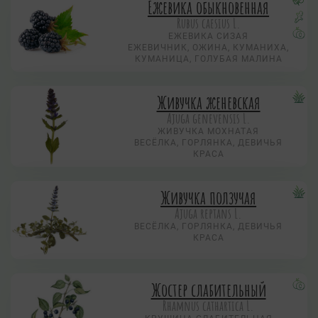
Ежевика обыкновенная
Rubus caesius L.
ЕЖЕВИКА СИЗАЯ
ЕЖЕВИЧНИК, ОЖИНА, КУМАНИХА,
КУМАНИЦА, ГОЛУБАЯ МАЛИНА
Живучка женевская
Ajuga genevensis L.
ЖИВУЧКА МОХНАТАЯ
ВЕСЁЛКА, ГОРЛЯНКА, ДЕВИЧЬЯ
КРАСА
Живучка ползучая
Аjuga reptans L.
ВЕСЁЛКА, ГОРЛЯНКА, ДЕВИЧЬЯ
КРАСА
Жостер слабительный
Rhamnus cathartica L.