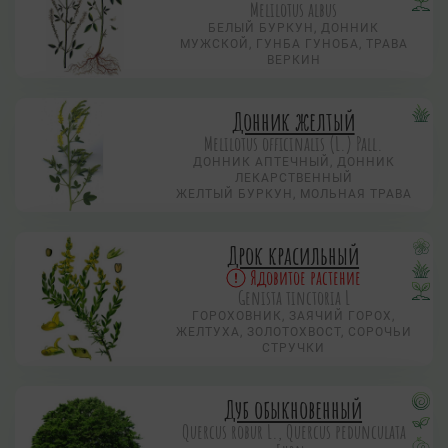
Melilotus albus
БЕЛЫЙ БУРКУН, ДОННИК
МУЖСКОЙ, ГУНБА ГУНОБА, ТРАВА
ВЕРКИН
Донник желтый
Melilotus officinalis (L.) Pall.
ДОННИК АПТЕЧНЫЙ, ДОННИК
ЛЕКАРСТВЕННЫЙ
ЖЕЛТЫЙ БУРКУН, МОЛЬНАЯ ТРАВА
Дрок красильный
Ядовитое растение
Genista tinctoria L
ГОРОХОВНИК, ЗАЯЧИЙ ГОРОХ,
ЖЕЛТУХА, ЗОЛОТОХВОСТ, СОРОЧЬИ
СТРУЧКИ
Дуб обыкновенный
Quercus robur L., Quercus pedunculata