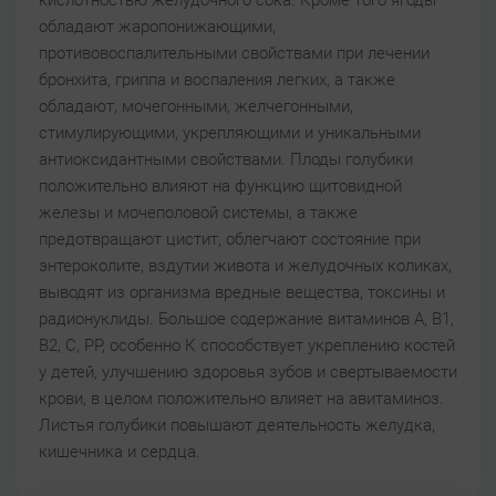
кислотностью желудочного сока. Кроме того ягоды
обладают жаропонижающими,
противовоспалительными свойствами при лечении
бронхита, гриппа и воспаления легких, а также
обладают, мочегонными, желчегонными,
стимулирующими, укрепляющими и уникальными
антиоксидантными свойствами. Плоды голубики
положительно влияют на функцию щитовидной
железы и мочеполовой системы, а также
предотвращают цистит, облегчают состояние при
энтероколите, вздутии живота и желудочных коликах,
выводят из организма вредные вещества, токсины и
радионуклиды. Большое содержание витаминов А, В1,
В2, C, РР, особенно К способствует укреплению костей
у детей, улучшению здоровья зубов и свертываемости
крови, в целом положительно влияет на авитаминоз.
Листья голубики повышают деятельность желудка,
кишечника и сердца.