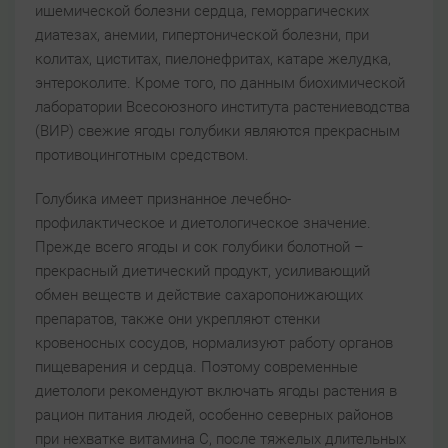
ишемической болезни сердца, геморрагических
диатезах, анемии, гипертонической болезни, при
колитах, циститах, пиелонефритах, катаре желудка,
энтероколите. Кроме того, по данным биохимической
лаборатории Всесоюзного института растениеводства
(ВИР) свежие ягоды голубики являются прекрасным
противоцинготным средством.
Голубика имеет признанное лечебно-
профилактическое и диетологическое значение.
Прежде всего ягоды и сок голубики болотной –
прекрасный диетический продукт, усиливающий
обмен веществ и действие сахаропонижающих
препаратов, также они укрепляют стенки
кровеносных сосудов, нормализуют работу органов
пищеварения и сердца. Поэтому современные
диетологи рекомендуют включать ягоды растения в
рацион питания людей, особенно северных районов
при нехватке витамина С, после тяжелых длительных