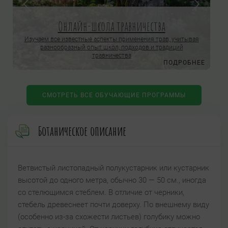
Онлайн-школа травничества
Изучаем все известные аспекты применения трав, учитывая
разнообразный опыт школ, подходов и традиций
травничества
Е
ПОДРОБНЕЕ
СМОТРЕТЬ ВСЕ ОБУЧАЮЩИЕ ПРОГРАММЫ
Ботаническое описание
Ветвистый листопадный полукустарник или кустарник
высотой до одного метра, обычно 30 — 50 см., иногда
со стелющимся стеблем. В отличие от черники,
стебель древеснеет почти доверху. По внешнему виду
(особенно из-за схожести листьев) голубику можно