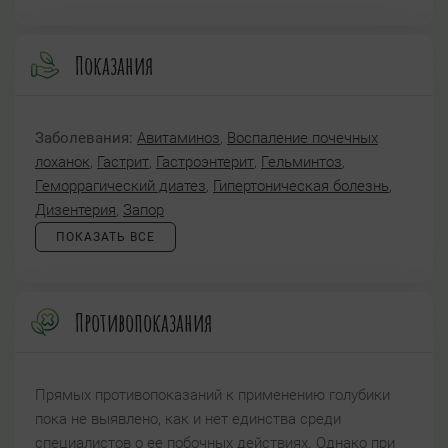
Показания
Заболевания:
Авитаминоз
,
Воспаление почечных
лоханок
,
Гастрит
,
Гастроэнтерит
,
Гельминтоз
,
Геморрагический диатез
,
Гипертоническая болезнь
,
Дизентерия
,
Запор
ПОКАЗАТЬ ВСЕ
Противопоказания
Прямых противопоказаний к применению голубики
пока не выявлено, как и нет единства среди
специалистов о ее побочных действиях. Однако при