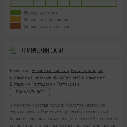
Период цветения
Период плодоношения
Период заготовки сырья
Химический состав
Вещества:
Бензойная кислота
,
Бета-ситостерин
,
Витамин B1
,
Витамин B2
,
Витамин C
,
Витамин PP
,
Витамин А
,
Гептадекан
,
Гептакозан
ПОКАЗАТЬ ВСЕ
Химический состав голубики болотной довольно
хорошо изучен. Растение в целом богато многими
биологически активными веществами (БАВ): в побегах
содержатся тритерпеноиды (олеаноловая и урсоловая