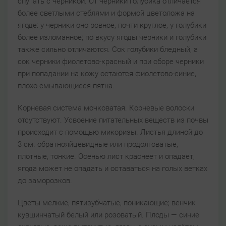
спутать с черникой. От черники голубика отличается
более светлыми стеблями и формой цветоложа на
ягоде: у черники оно ровное, почти круглое, у голубики
более изломанное; по вкусу ягоды черники и голубики
также сильно отличаются. Сок голубики бледный, а
сок черники фиолетово-красный и при сборе черники
при попадании на кожу остаются фиолетово-синие,
плохо смывающиеся пятна.
Корневая система мочковатая. Корневые волоски
отсутствуют. Усвоение питательных веществ из почвы
происходит с помощью микоризы. Листья длиной до
3 см. обратнояйцевидные или продолговатые,
плотные, тонкие. Осенью лист краснеет и опадает,
ягода может не опадать и оставаться на голых ветках
до заморозков.
Цветы мелкие, пятизубчатые, поникающие; венчик
кувшинчатый белый или розоватый. Плоды — синие