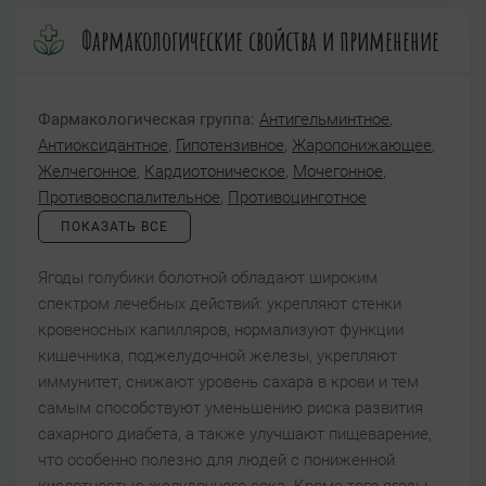
Фармакологические свойства и применение
Фармакологическая группа:
Антигельминтное
,
Антиоксидантное
,
Гипотензивное
,
Жаропонижающее
,
Желчегонное
,
Кардиотоническое
,
Мочегонное
,
Противовоспалительное
,
Противоцинготное
ПОКАЗАТЬ ВСЕ
Ягоды голубики болотной обладают широким
спектром лечебных действий: укрепляют стенки
кровеносных капилляров, нормализуют функции
кишечника, поджелудочной железы, укрепляют
иммунитет, снижают уровень сахара в крови и тем
самым способствуют уменьшению риска развития
сахарного диабета, а также улучшают пищеварение,
что особенно полезно для людей с пониженной