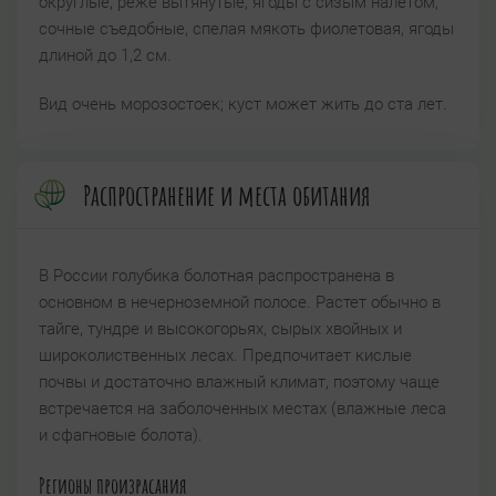
округлые, реже вытянутые, ягоды с сизым налётом,
сочные съедобные, спелая мякоть фиолетовая, ягоды
длиной до 1,2 см.
Вид очень морозостоек; куст может жить до ста лет.
Распространение и места обитания
В России голубика болотная распространена в
основном в нечерноземной полосе. Растет обычно в
тайге, тундре и высокогорьях, сырых хвойных и
широколиственных лесах. Предпочитает кислые
почвы и достаточно влажный климат, поэтому чаще
встречается на заболоченных местах (влажные леса
и сфагновые болота).
Регионы произрасания