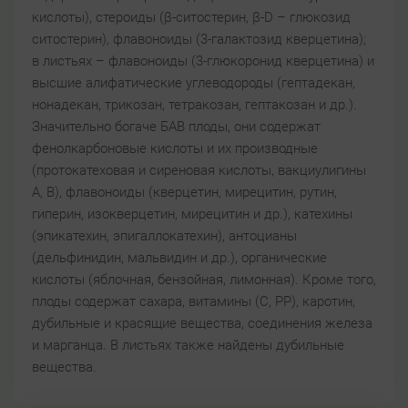
кислоты), стероиды (β-ситостерин, β-D – глюкозид
ситостерин), флавоноиды (3-галактозид кверцетина);
в листьях – флавоноиды (3-глюкоронид кверцетина) и
высшие алифатические углеводороды (гептадекан,
нонадекан, трикозан, тетракозан, гептакозан и др.).
Значительно богаче БАВ плоды, они содержат
фенолкарбоновые кислоты и их производные
(протокатеховая и сиреновая кислоты, вакциулигины
А, В), флавоноиды (кверцетин, мирецитин, рутин,
гиперин, изокверцетин, мирецитин и др.), катехины
(эпикатехин, эпигаллокатехин), антоцианы
(дельфинидин, мальвидин и др.), органические
кислоты (яблочная, бензойная, лимонная). Кроме того,
плоды содержат сахара, витамины (С, РР), каротин,
дубильные и красящие вещества, соединения железа
и марганца. В листьях также найдены дубильные
вещества.