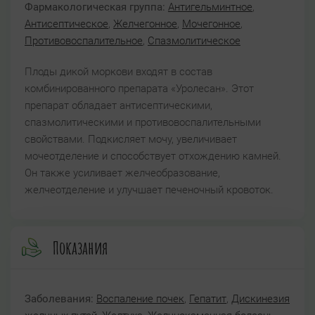
Фармакологическая группа:
Антигельминтное
,
Антисептическое
,
Желчегонное
,
Мочегонное
,
Противовоспалительное
,
Спазмолитическое
Плоды дикой моркови входят в состав
комбинированного препарата «Уролесан». Этот
препарат обладает антисептическими,
спазмолитическими и противовоспалительными
свойствами. Подкисляет мочу, увеличивает
мочеотделение и способствует отхождению камней.
Он также усиливает желчеобразование,
желчеотделение и улучшает печеночный кровоток.
Показания
Заболевания:
Воспаление почек
,
Гепатит
,
Дискинезия