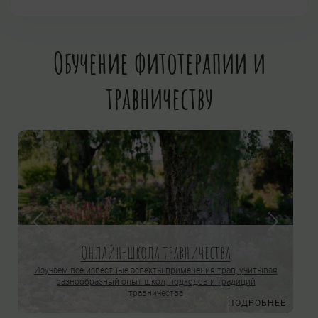
Обучение фитотерапии и
травничеству
Онлайн-школа травничества
Изучаем все известные аспекты применения трав, учитывая
разнообразный опыт школ, подходов и традиций
травничества
Е
ПОДРОБНЕЕ