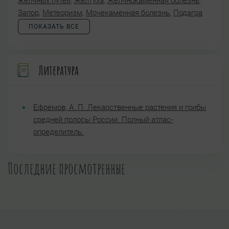
желчных путей
,
Желтуха
,
Желчнокаменная болезнь
,
Запор
,
Метеоризм
,
Мочекаменная болезнь
,
Подагра
ПОКАЗАТЬ ВСЕ
Литература
Ефремов, А. П. Лекарственные растения и грибы
средней полосы России. Полный атлас-
определитель.
Последние просмотренные