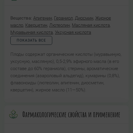
Вещества:
Апигенин
,
Гераниол
,
Диосмин
,
Жирное
масло
,
Кверцетин
,
Лютеолин
,
Масляная кислота
,
Муравьиная кислота
,
Уксусная кислота
ПОКАЗАТЬ ВСЕ
Плоды содержат органические кислоты (муравьиную,
уксусную, масляную), 0,5-2,9% эфирного масла (в его
составе до 60% гераниола), стерины, ароматические
соединения (азароловый альдегид), кумарины (0,8%),
флавоноиды (лютеолин, апигенин, диосметин,
кверцетин), жирное масло (11—50%).
Фармакологические свойства и применение