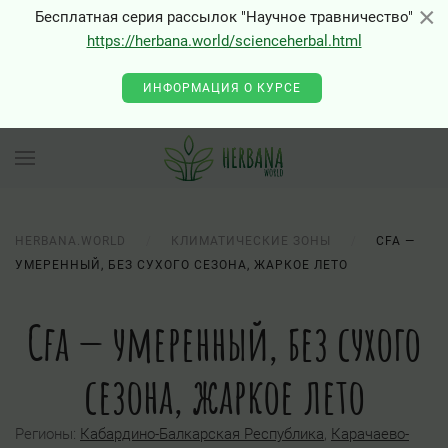
×
×
Бесплатная серия рассылок "Научное травничество"
https://herbana.world/scienceherbal.html
0 - Class "Joomla\Input\Json" not found
ИНФОРМАЦИЯ О КУРСЕ
HERBANA.WORLD
КЛИМАТИЧЕСКИЕ ЗОНЫ
CFA —
УМЕРЕННЫЙ, БЕЗ СУХОГО СЕЗОНА, ЖАРКОЕ ЛЕТО
Cfa — умеренный, без сухого
сезона, жаркое лето
Регионы:
Кабардино-Балкарская Республика
,
Карачаево-