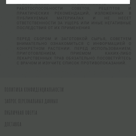
ПРАКТИЧЕСКОЙ ПРИМЕНИМОСТИ И
РАБОТОСПОСОБНОСТИ СОВЕТОВ, РЕЦЕПТОВ И
ПРАКТИЧЕСКИХ РЕКОМЕНДАЦИЙ, ИЗЛОЖЕННЫХ В
ПУБЛИКУЕМЫХ МАТЕРИАЛАХ И НЕ НЕСЕТ
ОТВЕТСТВЕННОСТИ ЗА УЩЕРБ ИЛИ ИНЫЕ НЕГАТИВНЫЕ
ПОСЛЕДСТВИЯ ОТ ИХ ПРИМЕНЕНИЯ.
ПЕРЕД СБОРОМ И ЗАГОТОВКОЙ СЫРЬЯ, СОВЕТУЕМ
ВНИМАТЕЛЬНО ОЗНАКОМИТЬСЯ С ИНФОРМАЦИЕЙ О
КОНКРЕТНОМ РАСТЕНИИ. ПЕРЕД ИСПОЛЬЗОВАНИЕМ,
ПРИГОТОВЛЕНИЕМ, ПРИЕМОМ КАКИХ-ЛИБО
ЛЕКАРСТВЕННЫХ ТРАВ ОБЯЗАТЕЛЬНО ПОСОВЕТУЙТЕСЬ
С ВРАЧОМ И ИЗУЧИТЕ СПИСОК ПРОТИВОПОКАЗАНИЙ.
ПОЛИТИКА КОНФИДЕНЦИАЛЬНОСТИ
ЗАПРОС ПЕРСОНАЛЬНЫХ ДАННЫХ
ПУБЛИЧНАЯ ОФЕРТА
ДОСТАВКА