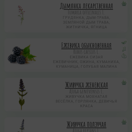
Дымянка лекарственная
Fumaria officinalis L.
ГРУДЯНКА, ДЫМ-ТРАВА,
ЗЕМЛЯНОЙ ДЫМ ТРАВА,
ЖИТНИЧКА, ЯГНИЦА
Ежевика обыкновенная
Rubus caesius L.
ЕЖЕВИКА СИЗАЯ
ЕЖЕВИЧНИК, ОЖИНА, КУМАНИХА,
КУМАНИЦА, ГОЛУБАЯ МАЛИНА
Живучка женевская
Ajuga genevensis L.
ЖИВУЧКА МОХНАТАЯ
ВЕСЁЛКА, ГОРЛЯНКА, ДЕВИЧЬЯ
КРАСА
Живучка ползучая
Аjuga reptans L.