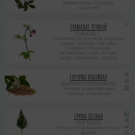
ЛЮБИМ-ТРАВА, РЕПЕШКИ,
СОБАЧКИ
Гравилат речной
Geum rivale L.
БАБОЧНИК, БУБЕНЧИКИ, ВОДЯНОЙ
БОДАН, ВЫШНЯК, ЧОРТОВЫ
ГОЛОВКИ, ГРЕБЕННИК,
ЗАГОВОРНАЯ ТРАВА, КОТОВЫ
МУДИ, ПОНИКНИЦА, РЕПЕЕК
Гречиха посевная
Fagopyrum esculentum Moench
ГРЕЧИХА ОБЫКНОВЕННАЯ,
ГРЕЧИХА СЪЕДОБНАЯ
Груша лесная
Pyrus pyraster
ГРУША ГРУШЕВИДНАЯ, ГРУША
ДИКАЯ