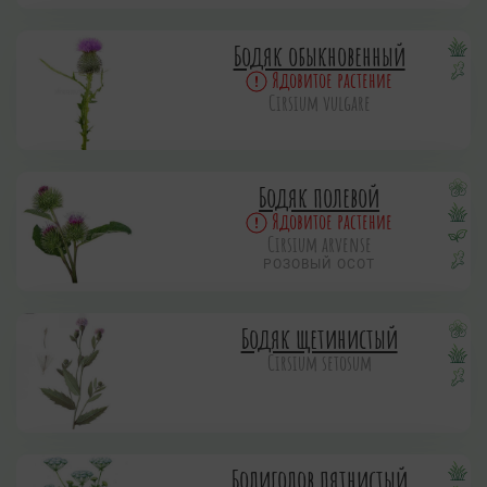
Бодяк обыкновенный
Ядовитое растение
Cirsium vulgare
Бодяк полевой
Ядовитое растение
Cirsium arvense
РОЗОВЫЙ ОСОТ
Бодяк щетинистый
Cirsium setosum
Болиголов пятнистый