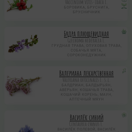
Vaccinium vitis-idaea L.
БОРОВИКА, БРУСНИГА,
БРУСНИЧНИК
Будра плющевидная
Glechoma hederacea L.
ГРУДНАЯ ТРАВА, ОПУХОВАЯ ТРАВА,
СОБАЧЬЯ МЯТА,
СОРОКОНЕДУЖНИК
Валериана лекарственная
Valeriana officinalis L. s.l.
БАЛДРИАН, БАЛДЫРЬЯН,
АВЕРЬЯН, КОШАЧЬЯ ТРАВА,
КОШАЧИЙ КОРЕНЬ, МАУН,
АПТЕЧНЫЙ МЯУН
Василёк синий
Centaurea суanus L.
ВАСИЛЁК ПОЛЕВОЙ, ВАСИЛЁК