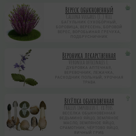
Вереск обыкновенный
Calluna vulgaris (L.) Hill
БАГУЛЬНИК СУХОБОРНЫЙ,
БОРОВИЦА, ВЕРЕСЕНЬ, БОРОВОЙ
ВЕРЕС, ВОРОБЬИНАЯ ГРЕЧУХА,
ПОДБРУСНИЧНИК
Вероника лекарственная
Veronica officinalis L.
ДУБРОВКА АПТЕЧНАЯ,
ВЕРЕВОЧНИК, ЛЕЖАЧКА,
РАСХОДНИК ПОЛЬНЫЙ, УРОЧНАЯ
ТРАВА
Весёлка обыкновенная
Phallus impudicus L. ex Pers.
ВЕСЕЛКА ОБЫКНОВЕННАЯ
ВЕДЬМИНО ЯЙЦО, ЗЕМЛЯНОЕ
МАСЛО, ЗЕМЛЯНОЕ ЯЙЦО,
СРАМОТНИК, ЧЁРТОВО ЯЙЦО,
ЯИЧНЫЙ ГРИБ