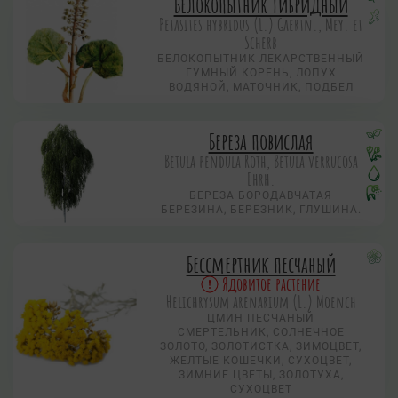
Белокопытник гибридный
Petasites hybridus (L.) Gaertn., Mey. et
Scherb
БЕЛОКОПЫТНИК ЛЕКАРСТВЕННЫЙ
ГУМНЫЙ КОРЕНЬ, ЛОПУХ
ВОДЯНОЙ, МАТОЧНИК, ПОДБЕЛ
Береза повислая
Betula pendula Roth, Betula verrucosa
Ehrh.
БЕРЕЗА БОРОДАВЧАТАЯ
БЕРЕЗИНА, БЕРЕЗНИК, ГЛУШИНА.
Бессмертник песчаный
Ядовитое растение
Helichrysum arenarium (L.) Moench
ЦМИН ПЕСЧАНЫЙ
СМЕРТЕЛЬНИК, СОЛНЕЧНОЕ
ЗОЛОТО, ЗОЛОТИСТКА, ЗИМОЦВЕТ,
ЖЕЛТЫЕ КОШЕЧКИ, СУХОЦВЕТ,
ЗИМНИЕ ЦВЕТЫ, ЗОЛОТУХА,
СУХОЦВЕТ