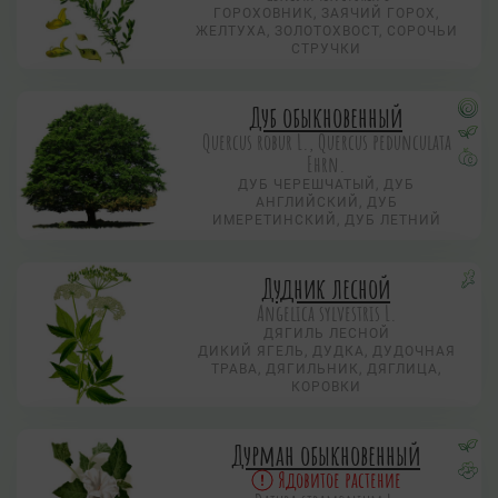
ГОРОХОВНИК, ЗАЯЧИЙ ГОРОХ,
ЖЕЛТУХА, ЗОЛОТОХВОСТ, СОРОЧЬИ
СТРУЧКИ
Дуб обыкновенный
Quercus robur L., Quercus pedunculata
Ehrn.
ДУБ ЧЕРЕШЧАТЫЙ, ДУБ
АНГЛИЙСКИЙ, ДУБ
ИМЕРЕТИНСКИЙ, ДУБ ЛЕТНИЙ
Дудник лесной
Angelica sylvestris L.
ДЯГИЛЬ ЛЕСНОЙ
ДИКИЙ ЯГЕЛЬ, ДУДКА, ДУДОЧНАЯ
ТРАВА, ДЯГИЛЬНИК, ДЯГЛИЦА,
КОРОВКИ
Дурман обыкновенный
Ядовитое растение