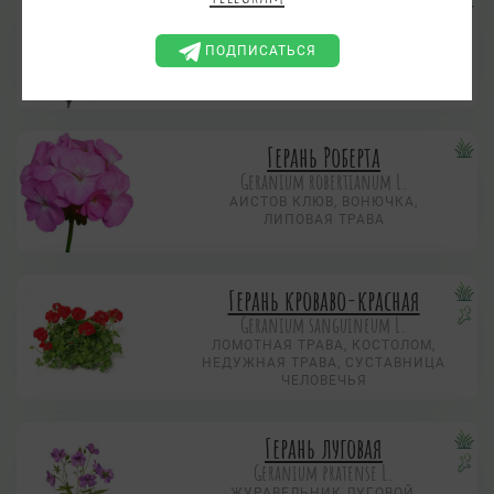
Воробейник лекарственный
Lithospermum officinale L.
ПОДПИСАТЬСЯ
ЖЕМЧУЖНАЯ ТРАВА, ЖУРАВЛИНОЕ
СЕМЯ, КАМЕННОЕ СЕМЯ
Герань Роберта
Geranium robertianum L.
АИСТОВ КЛЮВ, ВОНЮЧКА,
ЛИПОВАЯ ТРАВА
Герань кроваво-красная
Geranium sanguineum L.
ЛОМОТНАЯ ТРАВА, КОСТОЛОМ,
НЕДУЖНАЯ ТРАВА, СУСТАВНИЦА
ЧЕЛОВЕЧЬЯ
Герань луговая
Geranium pratense L.
ЖУРАВЕЛЬНИК ЛУГОВОЙ,