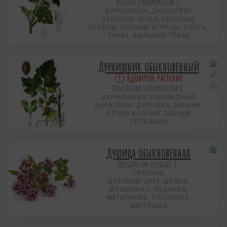
Datura stramonium L.
ДУРНОПЬЯН, ДИВДЕРЕВО,
БЕШЕНОЕ ЗЕЛЬЕ, БЕШЕНЫЕ
ОГУРЦЫ, ПЬЯНЫЕ ОГУРЦЫ, ОДУРЬ-
ТРАВА, ШАЛЬНАЯ ТРАВА
Дурнишник обыкновенный
Ядовитое растение
Xanthium strumarium L.
ДУРНИШНИК ЗОБОВИДНЫЙ
ДУРКОМАН, ДУРНИКА, ЗОБНИК,
РЕПЕЙ КОЛКИЙ, ОВЕЧИЙ
РЕПЕЙНИК
Душица обыкновенная
Origanum vulgare L.
ОРЕГАНО
ДУХОВЫМ ЦВЕТ, ДУШКА,
ДУШМЯНКА, ЛАДАНКА,
МАТЕРИНКА, ПЧЕЛОЛЮБ,
МАТРЁШКА