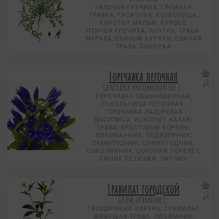
ГАЛОЧЬЯ ГРЕЧИХА, ГУСИНАЯ
ТРАВКА, ГУСЯТНИК, КОЛЕСНИЦА,
КОНОТОП МАЛЫЙ, КУРОЕД,
ПТИЧЬЯ ГРЕЧИХА, ТОПТУН, ТРАВА-
МУРАВА, СВИНОЙ БУРКУН, СВИНАЯ
ТРАВА, СВИНУХА
Горечавка легочная
Gentiana pneumonanthe L.
ГОРЕЧАВКА ОБЫКНОВЕННАЯ,
СОКОЛЬНИЦА ЛЁГОЧНАЯ,
ГОРЕЧАВКА ЛАЗОРЕВАЯ
ВАСИЛИСА, ИСКОПЫТ, КАЗАК-
ТРАВА, КРЕСТОВЫЙ КОРЕНЬ,
ЛИХОМАННИК, ПОДВЗОРНИК,
СЕМИПОДНИК, СЕМИУГОДНИК,
СОКОЛИННИК, СОКОЛИЙ ПЕРЕЛЕТ,
СИНИЕ ПЕТУШКИ, ТИРЛИЧ
Гравилат городской
Geum urbanum L.
ГВОЗДИЧНЫЙ КОРЕНЬ, ГРАФИЛАТ,
ЖИВУЩАЯ ТРАВА, ЛЮБИМНИК,