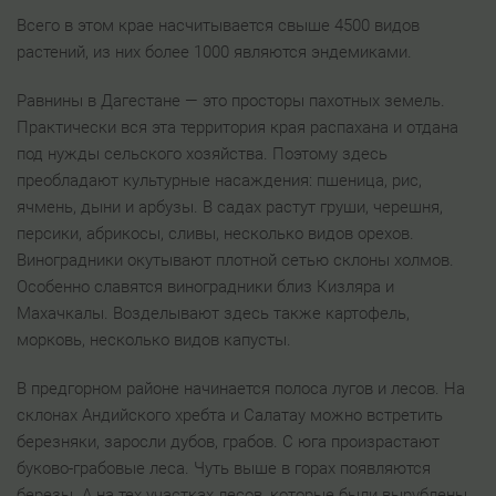
Всего в этом крае насчитывается свыше 4500 видов
растений, из них более 1000 являются эндемиками.
Равнины в Дагестане — это просторы пахотных земель.
Практически вся эта территория края распахана и отдана
под нужды сельского хозяйства. Поэтому здесь
преобладают культурные насаждения: пшеница, рис,
ячмень, дыни и арбузы. В садах растут груши, черешня,
персики, абрикосы, сливы, несколько видов орехов.
Виноградники окутывают плотной сетью склоны холмов.
Особенно славятся виноградники близ Кизляра и
Махачкалы. Возделывают здесь также картофель,
морковь, несколько видов капусты.
В предгорном районе начинается полоса лугов и лесов. На
склонах Андийского хребта и Салатау можно встретить
березняки, заросли дубов, грабов. С юга произрастают
буково-грабовые леса. Чуть выше в горах появляются
березы. А на тех участках лесов, которые были вырублены,