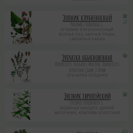
Зопник клубненосный
Phlomis tuberosa L.
ОГНЕВИК КЛУБНЕНОСНЫЙ
ВОЛЧЬЕ УХО, ЗАЯЧЬЯ ТРАВА,
СВИНЯЧЬЯ БАБКА
Зубчатка обыкновенная
Odontites vulgaris Moenh, Odontites
serotina (Lam.) Dum
ЗУБЧАТКА ПОЗДНЯЯ
Зюзник европейский
Lycopus europaeus L.
ВОДЯНАЯ ШАНДРА, ДИКИЙ
МАТОЧНИК, КРАПИВА БОЛОТНАЯ