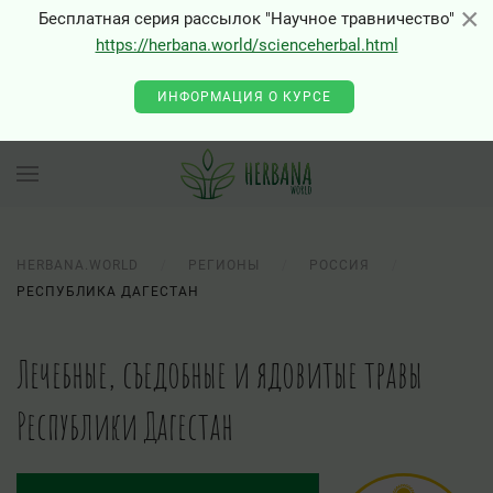
×
×
Бесплатная серия рассылок "Научное травничество"
https://herbana.world/scienceherbal.html
ИНФОРМАЦИЯ О КУРСЕ
HERBANA.WORLD
РЕГИОНЫ
РОССИЯ
РЕСПУБЛИКА ДАГЕСТАН
Лечебные, съедобные и ядовитые травы
Республики Дагестан