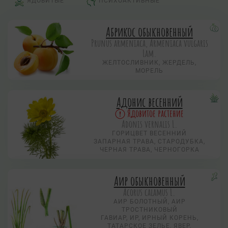
ЯДОВИТЫЕ
ПСИХОАКТИВНЫЕ
Абрикос обыкновенный
Prunus armeniaca, Armeniaca vulgaris
Lam.
ЖЕЛТОСЛИВНИК, ЖЕРДЕЛЬ,
МОРЕЛЬ
Адонис весенний
Ядовитое растение
Adonis vernalis L.
ГОРИЦВЕТ ВЕСЕННИЙ
ЗАПАРНАЯ ТРАВА, СТАРОДУБКА,
ЧЕРНАЯ ТРАВА, ЧЕРНОГОРКА
Аир обыкновенный
Acorus calamus L.
АИР БОЛОТНЫЙ, АИР
ТРОСТНИКОВЫЙ
ГАВИАР, ИР, ИРНЫЙ КОРЕНЬ,
ТАТАРСКОЕ ЗЕЛЬЕ, ЯВЕР,