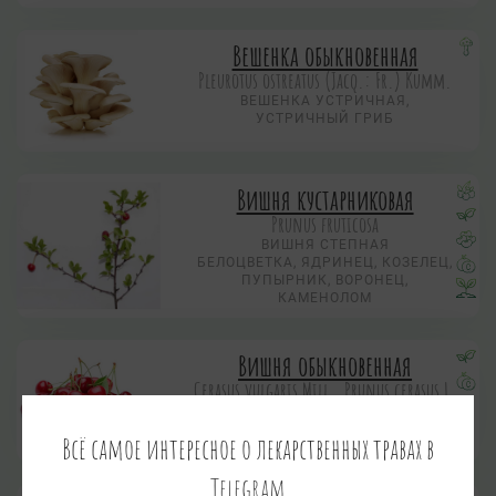
Вешенка обыкновенная
Pleurotus ostreatus (Jacq.: Fr.) Kumm.
ВЕШЕНКА УСТРИЧНАЯ,
УСТРИЧНЫЙ ГРИБ
Вишня кустарниковая
Prunus fruticosa
ВИШНЯ СТЕПНАЯ
БЕЛОЦВЕТКА, ЯДРИНЕЦ, КОЗЕЛЕЦ,
ПУПЫРНИК, ВОРОНЕЦ,
КАМЕНОЛОМ
Вишня обыкновенная
Cerasus vulgaris Mill., Prunus cerasus L.
ВИШЕНЬЕ
Всё самое интересное о лекарственных травах в
Telegram