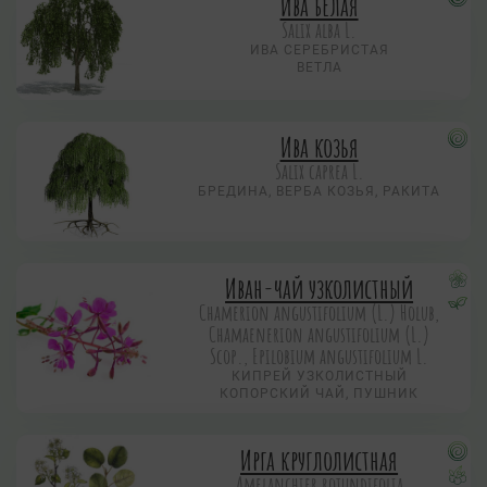
Ива белая
Salix alba L.
ИВА СЕРЕБРИСТАЯ
ВЕТЛА
Ива козья
Salix caprea L.
БРЕДИНА, ВЕРБА КОЗЬЯ, РАКИТА
Иван-чай узколистный
Chamerion angustifolium (L.) Holub,
Chamaenerion angustifolium (L.)
Scop., Epilobium angustifolium L.
КИПРЕЙ УЗКОЛИСТНЫЙ
КОПОРСКИЙ ЧАЙ, ПУШНИК
Ирга круглолистная
Amelanchier rotundifolia