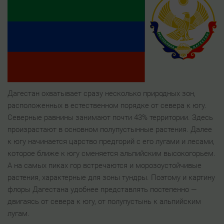
Дагестан охватывает сразу несколько природных зон,
расположенных в естественном порядке от севера к югу.
Северные равнины занимают почти 43% территории. Здесь
произрастают в основном полупустынные растения. Далее
к югу начинается царство предгорий с его лугами и лесами,
которое ближе к югу сменяется альпийским высокогорьем.
А на самых пиках гор встречаются и морозоустойчивые
растения, характерные для зоны тундры. Поэтому и картину
флоры Дагестана удобнее представлять постепенно —
двигаясь от севера к югу, от полупустынь к альпийским
лугам.