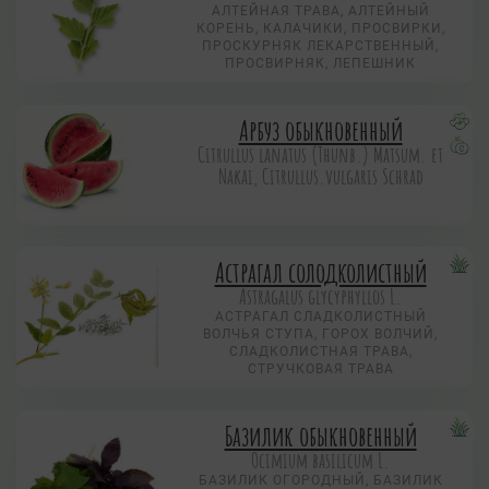
АЛТЕЙНАЯ ТРАВА, АЛТЕЙНЫЙ
КОРЕНЬ, КАЛАЧИКИ, ПРОСВИРКИ,
ПРОСКУРНЯК ЛЕКАРСТВЕННЫЙ,
ПРОСВИРНЯК, ЛЕПЕШНИК
Арбуз обыкновенный
Citrullus lanatus (Thunb.) Matsum. et
Nakai, Citrullus.vulgaris Schrad
Астрагал солодколистный
Astragalus glycyphyllos L.
АСТРАГАЛ СЛАДКОЛИСТНЫЙ
ВОЛЧЬЯ СТУПА, ГОРОХ ВОЛЧИЙ,
СЛАДКОЛИСТНАЯ ТРАВА,
СТРУЧКОВАЯ ТРАВА
Базилик обыкновенный
Ocimium basilicum L.
БАЗИЛИК ОГОРОДНЫЙ, БАЗИЛИК