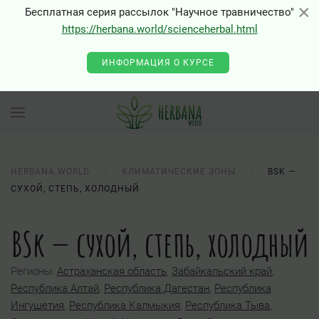
×
×
Бесплатная серия рассылок "Научное травничество"
https://herbana.world/scienceherbal.html
0 - Class "Joomla\Input\Json" not found
ИНФОРМАЦИЯ О КУРСЕ
HERBANA.WORLD
КЛИМАТИЧЕСКИЕ ЗОНЫ
BSK —
СУХОЙ, СТЕПЬ, ХОЛОДНЫЙ
BSk — сухой, степь, холодный
Регионы:
Астраханская область
,
Забайкальский край
,
Республика Алтай
,
Республика Дагестан
,
Республика
Ингушетия
,
Республика Калмыкия
,
Республика Тыва
,