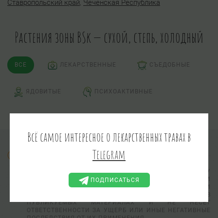
Ставропольский край
,
Чеченская Республика
Растения зоны BSk — сухой, степь, холодный
ВСЕ
ЛЕКАРСТВЕННЫЕ
СЪЕДОБНЫЕ
ЯДОВИТЫЕ
ПСИХОАКТИВНЫЕ
Всё самое интересное о лекарственных травах в
Telegram
Информация предоставлена в ознакомительных целях.
АДМИНИСТРАЦИЯ САЙТА НЕ ВЫПОЛНЯЕТ ПРОВЕРКУ
ПРАКТИЧЕСКОЙ ПРИМЕНИМОСТИ И
ПОДПИСАТЬСЯ
РАБОТОСПОСОБНОСТИ СОВЕТОВ, РЕЦЕПТОВ И
ПРАКТИЧЕСКИХ РЕКОМЕНДАЦИЙ, ИЗЛОЖЕННЫХ В
ПУБЛИКУЕМЫХ МАТЕРИАЛАХ И НЕ НЕСЕТ
ОТВЕТСТВЕННОСТИ ЗА УЩЕРБ ИЛИ ИНЫЕ НЕГАТИВНЫЕ