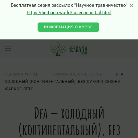
×
×
Бесплатная серия рассылок "Научное травничество"
https://herbana.world/scienceherbal.html
ИНФОРМАЦИЯ О КУРСЕ
HERBANA.WORLD
КЛИМАТИЧЕСКИЕ ЗОНЫ
DFA —
ХОЛОДНЫЙ (КОНТИНЕНТАЛЬНЫЙ), БЕЗ СУХОГО СЕЗОНА,
ЖАРКОЕ ЛЕТО
Dfa — холодный
(континентальный), без