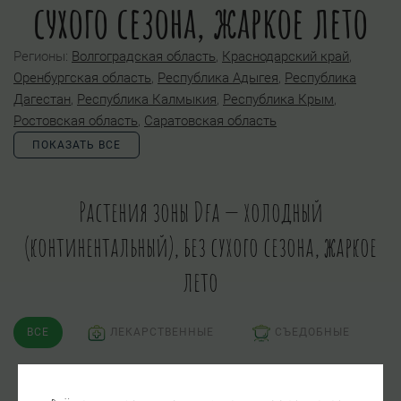
сухого сезона, жаркое лето
Регионы:
Волгоградская область
,
Краснодарский край
,
Оренбургская область
,
Республика Адыгея
,
Республика
Дагестан
,
Республика Калмыкия
,
Республика Крым
,
Ростовская область
,
Саратовская область
ПОКАЗАТЬ ВСЕ
Растения зоны Dfa — холодный
(континентальный), без сухого сезона, жаркое
лето
ВСЕ
ЛЕКАРСТВЕННЫЕ
СЪЕДОБНЫЕ
ЯДОВИТЫЕ
ПСИХОАКТИВНЫЕ