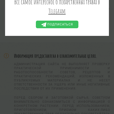
Всё самое интересное о лекарственных травах в
Банан
Telegram
Musa
ПОДПИСАТЬСЯ
Информация предоставлена в ознакомительных целях.
АДМИНИСТРАЦИЯ САЙТА НЕ ВЫПОЛНЯЕТ ПРОВЕРКУ
ПРАКТИЧЕСКОЙ ПРИМЕНИМОСТИ И
РАБОТОСПОСОБНОСТИ СОВЕТОВ, РЕЦЕПТОВ И
ПРАКТИЧЕСКИХ РЕКОМЕНДАЦИЙ, ИЗЛОЖЕННЫХ В
ПУБЛИКУЕМЫХ МАТЕРИАЛАХ И НЕ НЕСЕТ
ОТВЕТСТВЕННОСТИ ЗА УЩЕРБ ИЛИ ИНЫЕ НЕГАТИВНЫЕ
ПОСЛЕДСТВИЯ ОТ ИХ ПРИМЕНЕНИЯ.
ПЕРЕД СБОРОМ И ЗАГОТОВКОЙ СЫРЬЯ, СОВЕТУЕМ
ВНИМАТЕЛЬНО ОЗНАКОМИТЬСЯ С ИНФОРМАЦИЕЙ О
КОНКРЕТНОМ РАСТЕНИИ. ПЕРЕД ИСПОЛЬЗОВАНИЕМ,
ПРИГОТОВЛЕНИЕМ, ПРИЕМОМ КАКИХ-ЛИБО