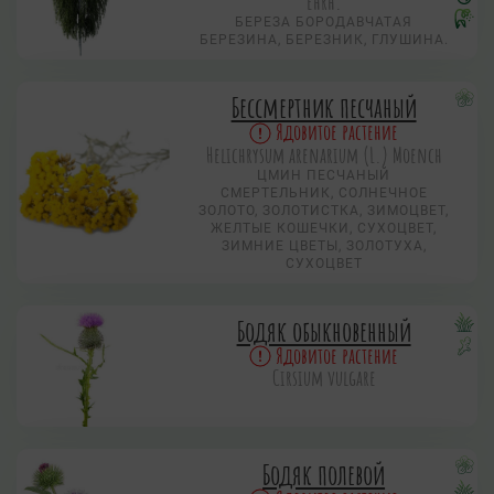
Ehrh.
БЕРЕЗА БОРОДАВЧАТАЯ
БЕРЕЗИНА, БЕРЕЗНИК, ГЛУШИНА.
Бессмертник песчаный
Ядовитое растение
Helichrysum arenarium (L.) Moench
ЦМИН ПЕСЧАНЫЙ
СМЕРТЕЛЬНИК, СОЛНЕЧНОЕ
ЗОЛОТО, ЗОЛОТИСТКА, ЗИМОЦВЕТ,
ЖЕЛТЫЕ КОШЕЧКИ, СУХОЦВЕТ,
ЗИМНИЕ ЦВЕТЫ, ЗОЛОТУХА,
СУХОЦВЕТ
Бодяк обыкновенный
Ядовитое растение
Cirsium vulgare
Бодяк полевой