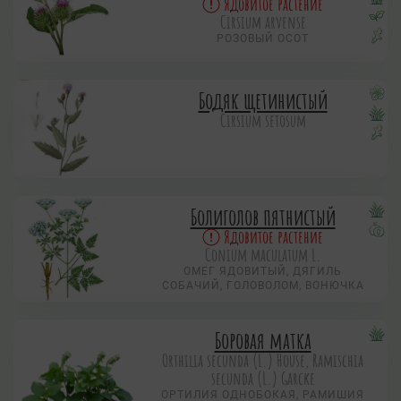
Ядовитое растение
Cirsium arvense
РОЗОВЫЙ ОСОТ
Бодяк щетинистый
Cirsium setosum
Болиголов пятнистый
Ядовитое растение
Conium maculatum L.
ОМЕГ ЯДОВИТЫЙ, ДЯГИЛЬ
СОБАЧИЙ, ГОЛОВОЛОМ, ВОНЮЧКА
Боровая матка
Orthilia secunda (L.) House, Ramischia
secunda (L.) Garсke
ОРТИЛИЯ ОДНОБОКАЯ, РАМИШИЯ