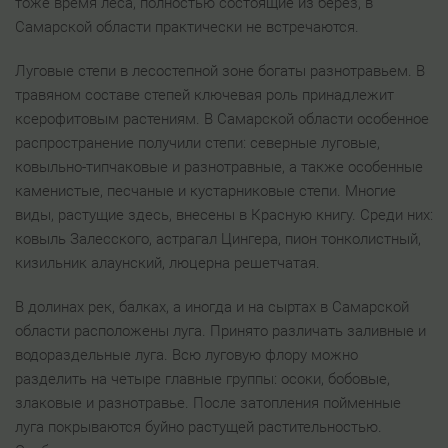
тоже время леса, полностью состоящие из берез, в
Самарской области практически не встречаются.
Луговые степи в лесостепной зоне богаты разнотравьем. В
травяном составе степей ключевая роль принадлежит
ксерофитовым растениям. В Самарской области особенное
распространение получили степи: северные луговые,
ковыльно-типчаковые и разнотравные, а также особенные
каменистые, песчаные и кустарниковые степи. Многие
виды, растущие здесь, внесены в Красную книгу. Среди них:
ковыль Залесского, астрагал Цингера, пион тонколистный,
кизильник алаунский, люцерна решетчатая.
В долинах рек, балках, а иногда и на сыртах в Самарской
области расположены луга. Принято различать заливные и
водораздельные луга. Всю луговую флору можно
разделить на четыре главные группы: осоки, бобовые,
злаковые и разнотравье. После затопления пойменные
луга покрываются буйно растущей растительностью.