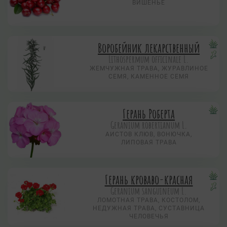
ВИШЕНЬЕ
Воробейник лекарственный
Lithospermum officinale L.
ЖЕМЧУЖНАЯ ТРАВА, ЖУРАВЛИНОЕ
СЕМЯ, КАМЕННОЕ СЕМЯ
Герань Роберта
Geranium robertianum L.
АИСТОВ КЛЮВ, ВОНЮЧКА,
ЛИПОВАЯ ТРАВА
Герань кроваво-красная
Geranium sanguineum L.
ЛОМОТНАЯ ТРАВА, КОСТОЛОМ,
НЕДУЖНАЯ ТРАВА, СУСТАВНИЦА
ЧЕЛОВЕЧЬЯ