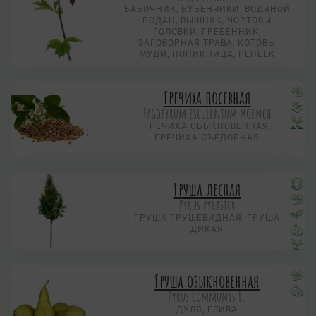
БАБОЧНИК, БУБЕНЧИКИ, ВОДЯНОЙ
БОДАН, ВЫШНЯК, ЧОРТОВЫ
ГОЛОВКИ, ГРЕБЕННИК,
ЗАГОВОРНАЯ ТРАВА, КОТОВЫ
МУДИ, ПОНИКНИЦА, РЕПЕЕК
Гречиха посевная
Fagopyrum esculentum Moench
ГРЕЧИХА ОБЫКНОВЕННАЯ,
ГРЕЧИХА СЪЕДОБНАЯ
Груша лесная
Pyrus pyraster
ГРУША ГРУШЕВИДНАЯ, ГРУША
ДИКАЯ
Груша обыкновенная
Pyrus communis L.
ДУЛЯ, ГЛИВА