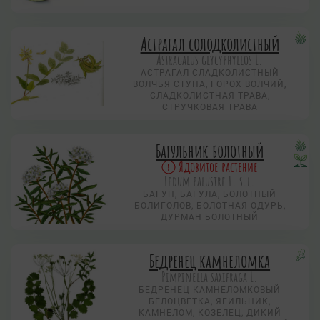
Астрагал солодколистный
Astragalus glycyphyllos L.
АСТРАГАЛ СЛАДКОЛИСТНЫЙ
ВОЛЧЬЯ СТУПА, ГОРОХ ВОЛЧИЙ,
СЛАДКОЛИСТНАЯ ТРАВА,
СТРУЧКОВАЯ ТРАВА
Багульник болотный
Ядовитое растение
Ledum palustre L. s.l.
БАГУН, БАГУЛА, БОЛОТНЫЙ
БОЛИГОЛОВ, БОЛОТНАЯ ОДУРЬ,
ДУРМАН БОЛОТНЫЙ
Бедренец камнеломка
Pimpinella saxifraga L.
БЕДРЕНЕЦ КАМНЕЛОМКОВЫЙ
БЕЛОЦВЕТКА, ЯГИЛЬНИК,
КАМНЕЛОМ, КОЗЕЛЕЦ, ДИКИЙ