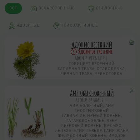
ВСЕ
ЛЕКАРСТВЕННЫЕ
СЪЕДОБНЫЕ
ЯДОВИТЫЕ
ПСИХОАКТИВНЫЕ
Адонис весенний
Ядовитое растение
Adonis vernalis L.
ГОРИЦВЕТ ВЕСЕННИЙ
ЗАПАРНАЯ ТРАВА, СТАРОДУБКА,
ЧЕРНАЯ ТРАВА, ЧЕРНОГОРКА
Аир обыкновенный
Acorus calamus L.
АИР БОЛОТНЫЙ, АИР
ТРОСТНИКОВЫЙ
ГАВИАР, ИР, ИРНЫЙ КОРЕНЬ,
ТАТАРСКОЕ ЗЕЛЬЕ, ЯВЕР,
ЯВЕРОВЫЙ КОРЕНЬ, КАЛМУС,
ЛЕПЕХА, АГИР, ГАВЬЯР, ГАИР, ЖАЕР,
ЖЕЛУДОЧНЫЙ КОРЕНЬ, ИРОДОВ