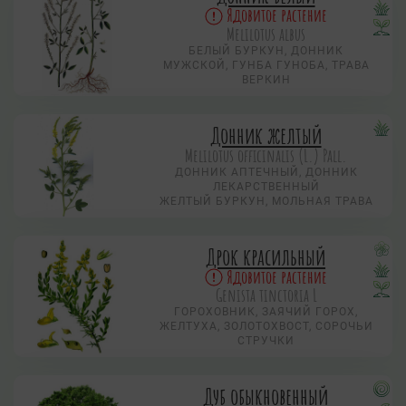
Ядовитое растение
Melilotus albus
БЕЛЫЙ БУРКУН, ДОННИК
МУЖСКОЙ, ГУНБА ГУНОБА, ТРАВА
ВЕРКИН
Донник желтый
Melilotus officinalis (L.) Pall.
ДОННИК АПТЕЧНЫЙ, ДОННИК
ЛЕКАРСТВЕННЫЙ
ЖЕЛТЫЙ БУРКУН, МОЛЬНАЯ ТРАВА
Дрок красильный
Ядовитое растение
Genista tinctoria L
ГОРОХОВНИК, ЗАЯЧИЙ ГОРОХ,
ЖЕЛТУХА, ЗОЛОТОХВОСТ, СОРОЧЬИ
СТРУЧКИ
Дуб обыкновенный