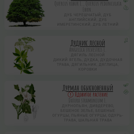
Quercus robur L., Quercus pedunculata
Ehrn.
ДУБ ЧЕРЕШЧАТЫЙ, ДУБ
АНГЛИЙСКИЙ, ДУБ
ИМЕРЕТИНСКИЙ, ДУБ ЛЕТНИЙ
Дудник лесной
Angelica sylvestris L.
ДЯГИЛЬ ЛЕСНОЙ
ДИКИЙ ЯГЕЛЬ, ДУДКА, ДУДОЧНАЯ
ТРАВА, ДЯГИЛЬНИК, ДЯГЛИЦА,
КОРОВКИ
Дурман обыкновенный
Ядовитое растение
Datura stramonium L.
ДУРНОПЬЯН, ДИВДЕРЕВО,
БЕШЕНОЕ ЗЕЛЬЕ, БЕШЕНЫЕ
ОГУРЦЫ, ПЬЯНЫЕ ОГУРЦЫ, ОДУРЬ-
ТРАВА, ШАЛЬНАЯ ТРАВА