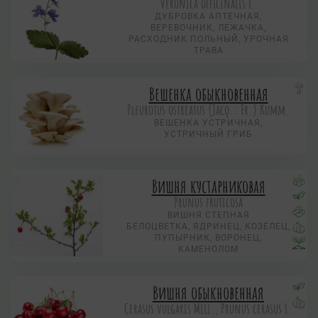
Veronica officinalis L.
ДУБРОВКА АПТЕЧНАЯ,
ВЕРЕВОЧНИК, ЛЕЖАЧКА,
РАСХОДНИК ПОЛЬНЫЙ, УРОЧНАЯ
ТРАВА
Вешенка обыкновенная
Pleurotus ostreatus (Jacq.: Fr.) Kumm.
ВЕШЕНКА УСТРИЧНАЯ,
УСТРИЧНЫЙ ГРИБ
Вишня кустарниковая
Prunus fruticosa
ВИШНЯ СТЕПНАЯ
БЕЛОЦВЕТКА, ЯДРИНЕЦ, КОЗЕЛЕЦ,
ПУПЫРНИК, ВОРОНЕЦ,
КАМЕНОЛОМ
Вишня обыкновенная
Cerasus vulgaris Mill., Prunus cerasus L.