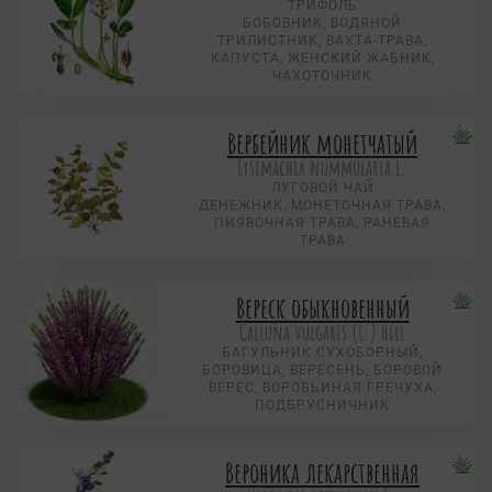
ТРИФОЛЬ
БОБОВНИК, ВОДЯНОЙ
ТРИЛИСТНИК, ВАХТА-ТРАВА,
КАПУСТА, ЖЕНСКИЙ ЖАБНИК,
ЧАХОТОЧНИК
Вербейник монетчатый
Lysimachia nummularia L.
ЛУГОВОЙ ЧАЙ
ДЕНЕЖНИК, МОНЕТОЧНАЯ ТРАВА,
ПИЯВОЧНАЯ ТРАВА, РАНЕВАЯ
ТРАВА
Вереск обыкновенный
Calluna vulgaris (L.) Hill
БАГУЛЬНИК СУХОБОРНЫЙ,
БОРОВИЦА, ВЕРЕСЕНЬ, БОРОВОЙ
ВЕРЕС, ВОРОБЬИНАЯ ГРЕЧУХА,
ПОДБРУСНИЧНИК
Вероника лекарственная