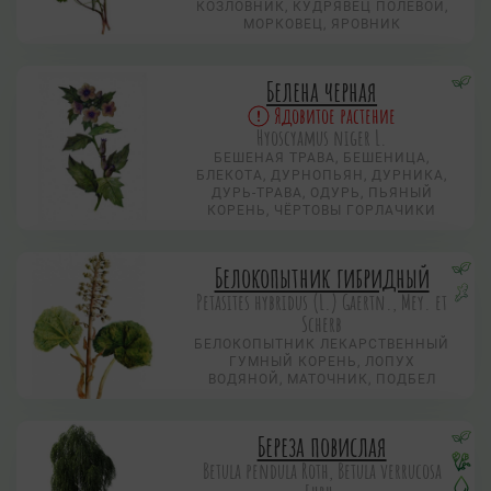
КОЗЛОВНИК, КУДРЯВЕЦ ПОЛЕВОЙ,
МОРКОВЕЦ, ЯРОВНИК
Белена черная
Ядовитое растение
Hyoscyamus niger L.
БЕШЕНАЯ ТРАВА, БЕШЕНИЦА,
БЛЕКОТА, ДУРНОПЬЯН, ДУРНИКА,
ДУРЬ-ТРАВА, ОДУРЬ, ПЬЯНЫЙ
КОРЕНЬ, ЧЁРТОВЫ ГОРЛАЧИКИ
Белокопытник гибридный
Petasites hybridus (L.) Gaertn., Mey. et
Scherb
БЕЛОКОПЫТНИК ЛЕКАРСТВЕННЫЙ
ГУМНЫЙ КОРЕНЬ, ЛОПУХ
ВОДЯНОЙ, МАТОЧНИК, ПОДБЕЛ
Береза повислая
Betula pendula Roth, Betula verrucosa