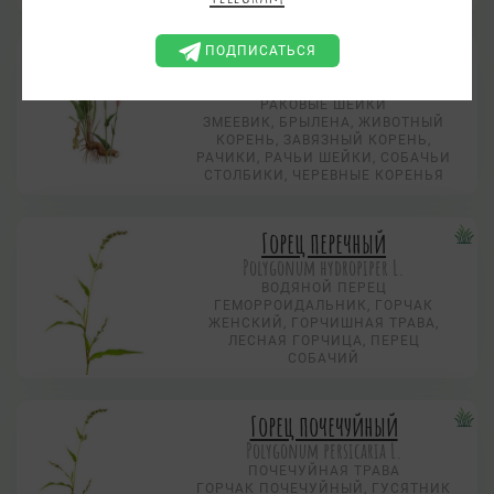
Горец змеиный
ПОДПИСАТЬСЯ
Polygonum bistorta L.
РАКОВЫЕ ШЕЙКИ
ЗМЕЕВИК, БРЫЛЕНА, ЖИВОТНЫЙ
КОРЕНЬ, ЗАВЯЗНЫЙ КОРЕНЬ,
РАЧИКИ, РАЧЬИ ШЕЙКИ, СОБАЧЬИ
СТОЛБИКИ, ЧЕРЕВНЫЕ КОРЕНЬЯ
Горец перечный
Polygonum hydropiper L.
ВОДЯНОЙ ПЕРЕЦ
ГЕМОРРОИДАЛЬНИК, ГОРЧАК
ЖЕНСКИЙ, ГОРЧИШНАЯ ТРАВА,
ЛЕСНАЯ ГОРЧИЦА, ПЕРЕЦ
СОБАЧИЙ
Горец почечуйный
Polygonum persicaria L.
ПОЧЕЧУЙНАЯ ТРАВА
ГОРЧАК ПОЧЕЧУЙНЫЙ, ГУСЯТНИК