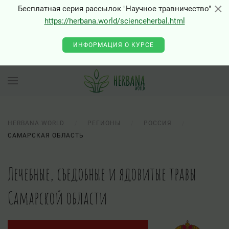
×
×
Бесплатная серия рассылок "Научное травничество"
https://herbana.world/scienceherbal.html
ИНФОРМАЦИЯ О КУРСЕ
HERBANA.WORLD
РЕГИОНЫ
РОССИЯ
САМАРСКАЯ ОБЛАСТЬ
Лечебные, съедобные и ядовитые травы
Самарской области