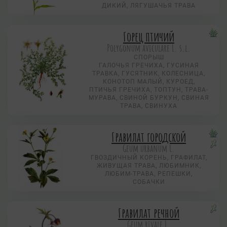
ДИКИЙ, ЛЯГУШАЧЬЯ ТРАВА
Горец птичий
Polygonum aviculare L. s.l.
СПОРЫШ
ГАЛОЧЬЯ ГРЕЧИХА, ГУСИНАЯ
ТРАВКА, ГУСЯТНИК, КОЛЕСНИЦА,
КОНОТОП МАЛЫЙ, КУРОЕД,
ПТИЧЬЯ ГРЕЧИХА, ТОПТУН, ТРАВА-
МУРАВА, СВИНОЙ БУРКУН, СВИНАЯ
ТРАВА, СВИНУХА
Гравилат городской
Geum urbanum L.
ГВОЗДИЧНЫЙ КОРЕНЬ, ГРАФИЛАТ,
ЖИВУЩАЯ ТРАВА, ЛЮБИМНИК,
ЛЮБИМ-ТРАВА, РЕПЕШКИ,
СОБАЧКИ
Гравилат речной
Geum rivale L.