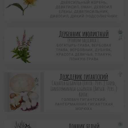
ДЕВЯСИЛЬНЫЙ КОРЕНЬ,
ДЕВЯТИСИЛ, ОМАН, ДЕВЯСИЛ
ЕЛЕНЫ, ДЕВЯТИСИЛЬНИК,
ДИВОСИЛ, ДИКИЙ ПОДСОЛНЕЧНИК
Дербенник иволистный
Lythrum salicaria L.
БОГАТЫРЬ-ТРАВА, ВЕРБОВАЯ
ТРАВА, ВЕРБОВНИК, ДУБНЯК,
КРАСОТА ДЕВИЧЬЯ, ПЛАКУН,
ПЛАКУН-ТРАВА
Дождевик гигантский
Calvatia gigantea (Fateh: Pers.) Lloyd,
Langermannia gigantea (Batsch: Pers.)
Rostk.
ГОЛОВАЧ ГИГАНТСКИЙ,
ЛАНГЕРМАННИЯ ГИГАНТСКАЯ
МОРЮХА
Донник белый