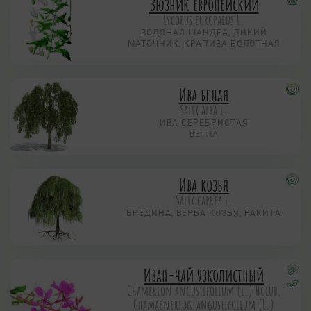
Зюзник европейский
Lycopus europaeus L.
ВОДЯНАЯ ШАНДРА, ДИКИЙ
МАТОЧНИК, КРАПИВА БОЛОТНАЯ
Ива белая
Salix alba L.
ИВА СЕРЕБРИСТАЯ
ВЕТЛА
Ива козья
Salix caprea L.
БРЕДИНА, ВЕРБА КОЗЬЯ, РАКИТА
Иван-чай узколистный
Chamerion angustifolium (L.) Holub,
Chamaenerion angustifolium (L.)