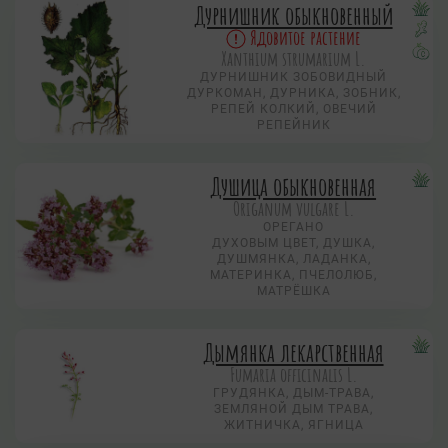
Дурнишник обыкновенный
Ядовитое растение
Xanthium strumarium L.
ДУРНИШНИК ЗОБОВИДНЫЙ
ДУРКОМАН, ДУРНИКА, ЗОБНИК,
РЕПЕЙ КОЛКИЙ, ОВЕЧИЙ
РЕПЕЙНИК
Душица обыкновенная
Origanum vulgare L.
ОРЕГАНО
ДУХОВЫМ ЦВЕТ, ДУШКА,
ДУШМЯНКА, ЛАДАНКА,
МАТЕРИНКА, ПЧЕЛОЛЮБ,
МАТРЁШКА
Дымянка лекарственная
Fumaria officinalis L.
ГРУДЯНКА, ДЫМ-ТРАВА,
ЗЕМЛЯНОЙ ДЫМ ТРАВА,
ЖИТНИЧКА, ЯГНИЦА