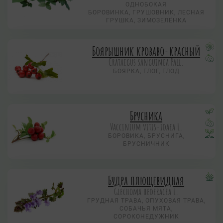
ОДНОБОКАЯ
БОРОВИНКА, ГРУШОВНИК, ЛЕСНАЯ
ГРУШКА, ЗИМОЗЕЛЁНКА
Боярышник кроваво-красный
Crataegus sanguinea Pall.
БОЯРКА, ГЛОГ, ГЛОД
Брусника
Vaccinium vitis-idaea L.
БОРОВИКА, БРУСНИГА,
БРУСНИЧНИК
Будра плющевидная
Glechoma hederacea L.
ГРУДНАЯ ТРАВА, ОПУХОВАЯ ТРАВА,
СОБАЧЬЯ МЯТА,
СОРОКОНЕДУЖНИК