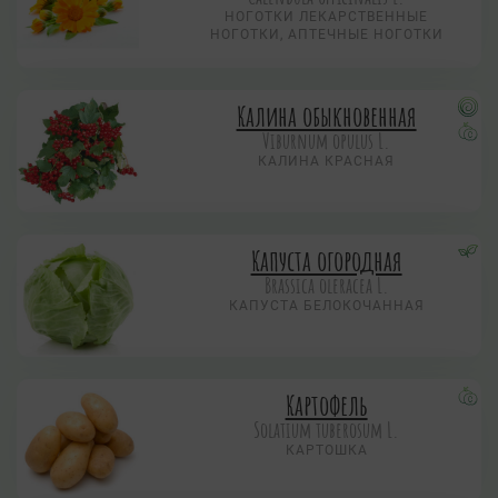
НОГОТКИ ЛЕКАРСТВЕННЫЕ
НОГОТКИ, АПТЕЧНЫЕ НОГОТКИ
Калина обыкновенная
Viburnum opulus L.
КАЛИНА КРАСНАЯ
Капуста огородная
Brassica oleracea L.
КАПУСТА БЕЛОКОЧАННАЯ
Картофель
Solatium tuberosum L.
КАРТОШКА