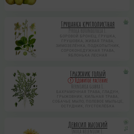
Грушанка круглолистная
Pyrola rotundifolia L.
БОРОВОЙ БРОНЕЦ, ГРУШКА,
ГРУШОВКА, ЖИВАЯ ТРАВА,
ЗИМОЗЕЛЁНКА, ПОДКОПЫТНИК,
СОРОКОНЕДУЖНАЯ ТРАВА,
ЯБЛОНЬКА ЛЕСНАЯ
Грыжник голый
Ядовитое растение
Herniaria glabra L.
БАХРАМОЧНАЯ ТРАВА, ГЛАДУН,
ГРЫЖОВНИК, КИЛЬНАЯ ТРАВА,
СОБАЧЬЕ МЫЛО, ПОЛЕВОЕ МЫЛЬЦЕ,
ОСТУДНИК, ПУСТОХЛЁБКА
Девясил высокий
Inula helenium L.