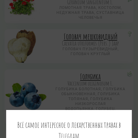
Geranium sanguineum L.
ЛОМОТНАЯ ТРАВА, КОСТОЛОМ,
НЕДУЖНАЯ ТРАВА, СУСТАВНИЦА
ЧЕЛОВЕЧЬЯ
Головач мешковидный
Calvatia utriformis (Pers.) Jaap
ГОЛОВАЧ ПУЗЫРЕВИДНЫЙ,
ГОЛОВАЧ КРУГЛЫЙ
Голубика
Vaccinium uliginosum L.
ГОЛУБИКА БОЛОТНАЯ, ГОЛУБИКА
ОБЫКНОВЕННАЯ, ГОЛУБИКА
ТОПЯНАЯ, ГОЛУБИКА
НИЗКОРОСЛАЯ
ВОДОПЬЯНКА, ГОЛУБЕЦ,
ГОЛУБИЦА, ГОНОБОБ,
ГОНОБОБЕЛЬ, ГОНОБОЙ
Всё самое интересное о лекарственных травах в
Telegram
Горец земноводный