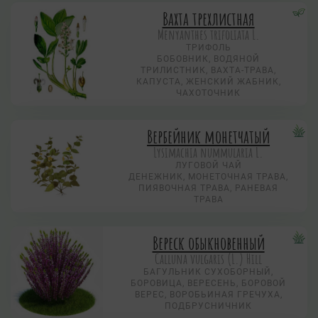
Вахта трехлистная
Menyanthes trifoliata L.
ТРИФОЛЬ
БОБОВНИК, ВОДЯНОЙ
ТРИЛИСТНИК, ВАХТА-ТРАВА,
КАПУСТА, ЖЕНСКИЙ ЖАБНИК,
ЧАХОТОЧНИК
Вербейник монетчатый
Lysimachia nummularia L.
ЛУГОВОЙ ЧАЙ
ДЕНЕЖНИК, МОНЕТОЧНАЯ ТРАВА,
ПИЯВОЧНАЯ ТРАВА, РАНЕВАЯ
ТРАВА
Вереск обыкновенный
Calluna vulgaris (L.) Hill
БАГУЛЬНИК СУХОБОРНЫЙ,
БОРОВИЦА, ВЕРЕСЕНЬ, БОРОВОЙ
ВЕРЕС, ВОРОБЬИНАЯ ГРЕЧУХА,
ПОДБРУСНИЧНИК