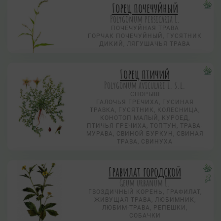
Горец почечуйный
Polygonum persicaria L.
ПОЧЕЧУЙНАЯ ТРАВА
ГОРЧАК ПОЧЕЧУЙНЫЙ, ГУСЯТНИК
ДИКИЙ, ЛЯГУШАЧЬЯ ТРАВА
Горец птичий
Polygonum aviculare L. s.l.
СПОРЫШ
ГАЛОЧЬЯ ГРЕЧИХА, ГУСИНАЯ
ТРАВКА, ГУСЯТНИК, КОЛЕСНИЦА,
КОНОТОП МАЛЫЙ, КУРОЕД,
ПТИЧЬЯ ГРЕЧИХА, ТОПТУН, ТРАВА-
МУРАВА, СВИНОЙ БУРКУН, СВИНАЯ
ТРАВА, СВИНУХА
Гравилат городской
Geum urbanum L.
ГВОЗДИЧНЫЙ КОРЕНЬ, ГРАФИЛАТ,
ЖИВУЩАЯ ТРАВА, ЛЮБИМНИК,
ЛЮБИМ-ТРАВА, РЕПЕШКИ,
СОБАЧКИ