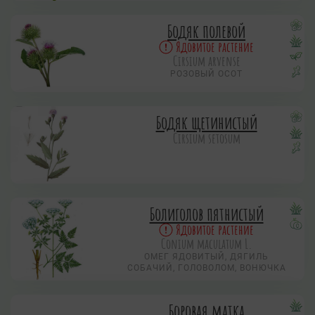
Бодяк полевой
Ядовитое растение
Cirsium arvense
РОЗОВЫЙ ОСОТ
Бодяк щетинистый
Cirsium setosum
Болиголов пятнистый
Ядовитое растение
Conium maculatum L.
ОМЕГ ЯДОВИТЫЙ, ДЯГИЛЬ
СОБАЧИЙ, ГОЛОВОЛОМ, ВОНЮЧКА
Боровая матка