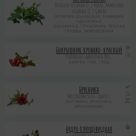
Orthilia secunda (L.) House, Ramischia
secunda (L.) Garсke
ОРТИЛИЯ ОДНОБОКАЯ, РАМИШИЯ
ОДНОБОКАЯ
БОРОВИНКА, ГРУШОВНИК, ЛЕСНАЯ
ГРУШКА, ЗИМОЗЕЛЁНКА
Боярышник кроваво-красный
Crataegus sanguinea Pall.
БОЯРКА, ГЛОГ, ГЛОД
Брусника
Vaccinium vitis-idaea L.
БОРОВИКА, БРУСНИГА,
БРУСНИЧНИК
Будра плющевидная
Glechoma hederacea L.