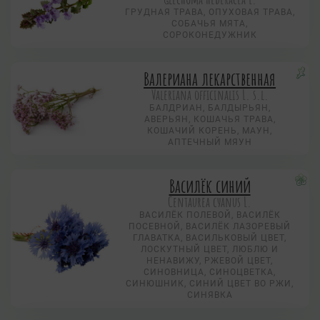
ГРУДНАЯ ТРАВА, ОПУХОВАЯ ТРАВА,
СОБАЧЬЯ МЯТА,
СОРОКОНЕДУЖНИК
Валериана лекарственная
Valeriana officinalis L. s.l.
БАЛДРИАН, БАЛДЫРЬЯН,
АВЕРЬЯН, КОШАЧЬЯ ТРАВА,
КОШАЧИЙ КОРЕНЬ, МАУН,
АПТЕЧНЫЙ МЯУН
Василёк синий
Centaurea суanus L.
ВАСИЛЁК ПОЛЕВОЙ, ВАСИЛЁК
ПОСЕВНОЙ, ВАСИЛЁК ЛАЗОРЕВЫЙ
ГЛАВАТКА, ВАСИЛЬКОВЫЙ ЦВЕТ,
ЛОСКУТНЫЙ ЦВЕТ, ЛЮБЛЮ И
НЕНАВИЖУ, РЖЕВОЙ ЦВЕТ,
СИНОВНИЦА, СИНОЦВЕТКА,
СИНЮШНИК, СИНИЙ ЦВЕТ ВО РЖИ,
СИНЯВКА