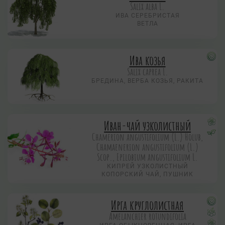
Salix alba L.
ИВА СЕРЕБРИСТАЯ
ВЕТЛА
Ива козья
Salix caprea L.
БРЕДИНА, ВЕРБА КОЗЬЯ, РАКИТА
Иван-чай узколистный
Chamerion angustifolium (L.) Holub,
Chamaenerion angustifolium (L.)
Scop., Epilobium angustifolium L.
КИПРЕЙ УЗКОЛИСТНЫЙ
КОПОРСКИЙ ЧАЙ, ПУШНИК
Ирга круглолистная
Amelanchier rotundifolia