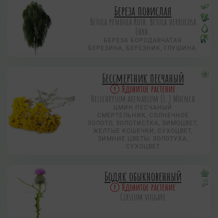
Береза повислая
Betula pendula Roth, Betula verrucosa
Ehrh.
БЕРЕЗА БОРОДАВЧАТАЯ
БЕРЕЗИНА, БЕРЕЗНИК, ГЛУШИНА.
Бессмертник песчаный
Ядовитое растение
Helichrysum arenarium (L.) Moench
ЦМИН ПЕСЧАНЫЙ
СМЕРТЕЛЬНИК, СОЛНЕЧНОЕ
ЗОЛОТО, ЗОЛОТИСТКА, ЗИМОЦВЕТ,
ЖЕЛТЫЕ КОШЕЧКИ, СУХОЦВЕТ,
ЗИМНИЕ ЦВЕТЫ, ЗОЛОТУХА,
СУХОЦВЕТ
Бодяк обыкновенный
Ядовитое растение
Cirsium vulgare