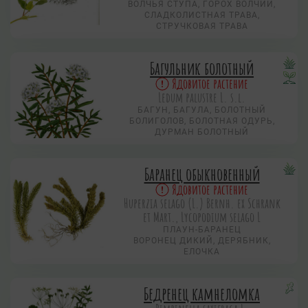
ВОЛЧЬЯ СТУПА, ГОРОХ ВОЛЧИЙ,
СЛАДКОЛИСТНАЯ ТРАВА,
СТРУЧКОВАЯ ТРАВА
Багульник болотный
Ядовитое растение
Ledum palustre L. s.l.
БАГУН, БАГУЛА, БОЛОТНЫЙ
БОЛИГОЛОВ, БОЛОТНАЯ ОДУРЬ,
ДУРМАН БОЛОТНЫЙ
Баранец обыкновенный
Ядовитое растение
Huperzia selago (L.) Bernh. ex Schrank
et Mart., Lycopodium selago L
ПЛАУН-БАРАНЕЦ
ВОРОНЕЦ ДИКИЙ, ДЕРЯБНИК,
ЕЛОЧКА
Бедренец камнеломка