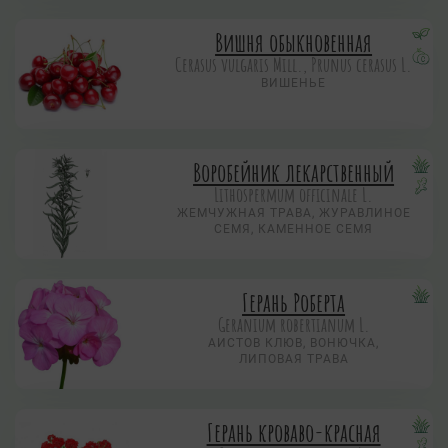
Вишня обыкновенная
Cerasus vulgaris Mill., Prunus cerasus L.
ВИШЕНЬЕ
Воробейник лекарственный
Lithospermum officinale L.
ЖЕМЧУЖНАЯ ТРАВА, ЖУРАВЛИНОЕ
СЕМЯ, КАМЕННОЕ СЕМЯ
Герань Роберта
Geranium robertianum L.
АИСТОВ КЛЮВ, ВОНЮЧКА,
ЛИПОВАЯ ТРАВА
Герань кроваво-красная