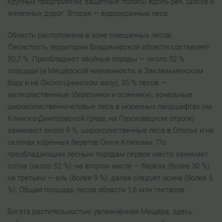
крупных предприятий, защитные полосы вдоль рек, шоссе и
железных дорог. Вторая — водоохранные леса.
Область расположена в зоне смешанных лесов.
Лесистость территории Владимирской области составляет
50,7 %. Преобладают хвойные породы — около 52 %
площади (в Мещёрской низменности, в Заклязьменском
бору и на Окско-Цнинском валу), 35 % лесов —
мелколиственные (березняки и осинники), зональные
широколиственно-еловые леса в моренных ландшафтах (на
Клинско-Дмитровской гряде, на Гороховецком отроге)
занимают около 9 %, широколиственные леса в Ополье и на
склонах коренных берегов Оки и Клязьмы. По
преобладающим лесным породам первое место занимает
сосна (около 52 %), на втором месте — берёза (более 30 %),
на третьем — ель (более 9 %), далее следует осина (более 5
%). Общая площадь лесов области 1,6 млн гектаров.
Богата растительностью увлажнённая Мещёра, здесь