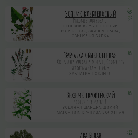
Зопник клубненосный
Phlomis tuberosa L.
ОГНЕВИК КЛУБНЕНОСНЫЙ
ВОЛЧЬЕ УХО, ЗАЯЧЬЯ ТРАВА,
СВИНЯЧЬЯ БАБКА
Зубчатка обыкновенная
Odontites vulgaris Moenh, Odontites
serotina (Lam.) Dum
ЗУБЧАТКА ПОЗДНЯЯ
Зюзник европейский
Lycopus europaeus L.
ВОДЯНАЯ ШАНДРА, ДИКИЙ
МАТОЧНИК, КРАПИВА БОЛОТНАЯ
Ива белая