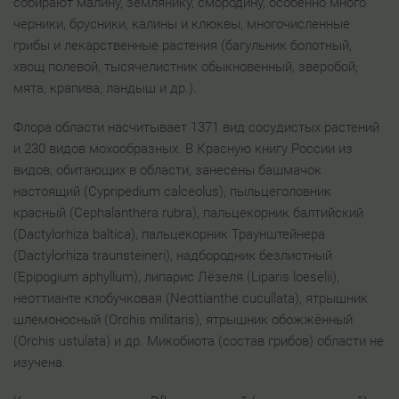
собирают малину, землянику, смородину, особенно много
черники, брусники, калины и клюквы, многочисленные
грибы и лекарственные растения (багульник болотный,
хвощ полевой, тысячелистник обыкновенный, зверобой,
мята, крапива, ландыш и др.).
Флора области насчитывает 1371 вид сосудистых растений
и 230 видов мохообразных. В Красную книгу России из
видов, обитающих в области, занесены башмачок
настоящий (Cypripedium calceolus), пыльцеголовник
красный (Cephalanthera rubra), пальцекорник балтийский
(Dactylorhiza baltica), пальцекорник Траунштейнера
(Dactylorhiza traunsteineri), надбородник безлистный
(Epipogium aphyllum), липарис Лёзеля (Liparis loeselii),
неоттианте клобучковая (Neottianthe cucullata), ятрышник
шлемоносный (Orchis militaris), ятрышник обожжённый
(Orchis ustulata) и др. Микобиота (состав грибов) области не
изучена.