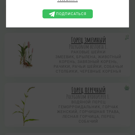
Polygonum amphibium L.
ВОДЯНАЯ ГРЕЧИХА
ПОДПИСАТЬСЯ
ВОДЯНАЯ ГРЕЧИХА, УЖОВНИК,
УТЕВНИК, ЩУЧЬЯ ТРАВА
Горец змеиный
Polygonum bistorta L.
РАКОВЫЕ ШЕЙКИ
ЗМЕЕВИК, БРЫЛЕНА, ЖИВОТНЫЙ
КОРЕНЬ, ЗАВЯЗНЫЙ КОРЕНЬ,
РАЧИКИ, РАЧЬИ ШЕЙКИ, СОБАЧЬИ
СТОЛБИКИ, ЧЕРЕВНЫЕ КОРЕНЬЯ
Горец перечный
Polygonum hydropiper L.
ВОДЯНОЙ ПЕРЕЦ
ГЕМОРРОИДАЛЬНИК, ГОРЧАК
ЖЕНСКИЙ, ГОРЧИШНАЯ ТРАВА,
ЛЕСНАЯ ГОРЧИЦА, ПЕРЕЦ
СОБАЧИЙ