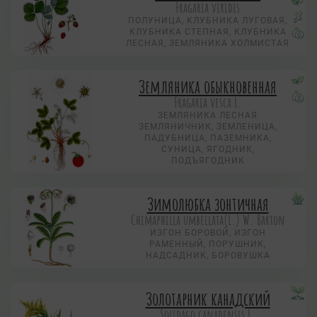
Fragaria viridis
ПОЛУНИЦА, КЛУБНИКА ЛУГОВАЯ,
КЛУБНИКА СТЕПНАЯ, КЛУБНИКА
ЛЕСНАЯ, ЗЕМЛЯНИКА ХОЛМИСТАЯ
Земляника обыкновенная
Fragaria vesca L.
ЗЕМЛЯНИКА ЛЕСНАЯ
ЗЕМЛЯНИЧНИК, ЗЕМЛЕНИЦА,
ПАДУБНИЦА, ПАЗЕМНИКА,
СУНИЦА, ЯГОДНИК,
ПОДЪЯГОДНИК
Зимолюбка зонтичная
Chimaphilla umbellata(L.) W. Barton
ИЗГОН БОРОВОЙ, ИЗГОН
РАМЕННЫЙ, ПОРУШНИК,
НАДСАДНИК, БОРОВУШКА
Золотарник канадский
Solidago canadensis L.