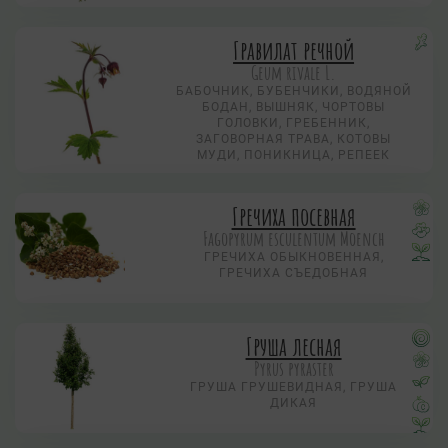
Гравилат речной
Geum rivale L.
БАБОЧНИК, БУБЕНЧИКИ, ВОДЯНОЙ
БОДАН, ВЫШНЯК, ЧОРТОВЫ
ГОЛОВКИ, ГРЕБЕННИК,
ЗАГОВОРНАЯ ТРАВА, КОТОВЫ
МУДИ, ПОНИКНИЦА, РЕПЕЕК
Гречиха посевная
Fagopyrum esculentum Moench
ГРЕЧИХА ОБЫКНОВЕННАЯ,
ГРЕЧИХА СЪЕДОБНАЯ
Груша лесная
Pyrus pyraster
ГРУША ГРУШЕВИДНАЯ, ГРУША
ДИКАЯ