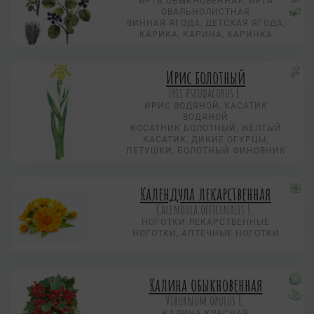
ИРГА ОБЫКНОВЕННАЯ, ИРГА
ОВАЛЬНОЛИСТНАЯ
ВИННАЯ ЯГОДА, ДЕТСКАЯ ЯГОДА,
КАРИКА, КАРИНА, КАРИНКА
Ирис болотный
Iris pseudacorus L.
ИРИС ВОДЯНОЙ, КАСАТИК
ВОДЯНОЙ
КОСАТНИК БОЛОТНЫЙ, ЖЕЛТЫЙ
КАСАТИК, ДИКИЕ ОГУРЦЫ,
ПЕТУШКИ, БОЛОТНЫЙ ФИНОВНИК
Календула лекарственная
Calendula officinalis L.
НОГОТКИ ЛЕКАРСТВЕННЫЕ
НОГОТКИ, АПТЕЧНЫЕ НОГОТКИ
Калина обыкновенная
Viburnum opulus L.
КАЛИНА КРАСНАЯ