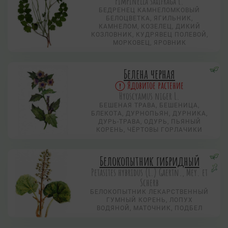
Pimpinella saxifraga L.
БЕДРЕНЕЦ КАМНЕЛОМКОВЫЙ
БЕЛОЦВЕТКА, ЯГИЛЬНИК,
КАМНЕЛОМ, КОЗЕЛЕЦ, ДИКИЙ
КОЗЛОВНИК, КУДРЯВЕЦ ПОЛЕВОЙ,
МОРКОВЕЦ, ЯРОВНИК
Белена черная
Ядовитое растение
Hyoscyamus niger L.
БЕШЕНАЯ ТРАВА, БЕШЕНИЦА,
БЛЕКОТА, ДУРНОПЬЯН, ДУРНИКА,
ДУРЬ-ТРАВА, ОДУРЬ, ПЬЯНЫЙ
КОРЕНЬ, ЧЁРТОВЫ ГОРЛАЧИКИ
Белокопытник гибридный
Petasites hybridus (L.) Gaertn., Mey. et
Scherb
БЕЛОКОПЫТНИК ЛЕКАРСТВЕННЫЙ
ГУМНЫЙ КОРЕНЬ, ЛОПУХ
ВОДЯНОЙ, МАТОЧНИК, ПОДБЕЛ