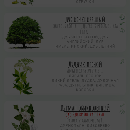
СТРУЧКИ
Дуб обыкновенный
Quercus robur L., Quercus pedunculata
Ehrn.
ДУБ ЧЕРЕШЧАТЫЙ, ДУБ
АНГЛИЙСКИЙ, ДУБ
ИМЕРЕТИНСКИЙ, ДУБ ЛЕТНИЙ
Дудник лесной
Angelica sylvestris L.
ДЯГИЛЬ ЛЕСНОЙ
ДИКИЙ ЯГЕЛЬ, ДУДКА, ДУДОЧНАЯ
ТРАВА, ДЯГИЛЬНИК, ДЯГЛИЦА,
КОРОВКИ
Дурман обыкновенный
Ядовитое растение
Datura stramonium L.
ДУРНОПЬЯН, ДИВДЕРЕВО,