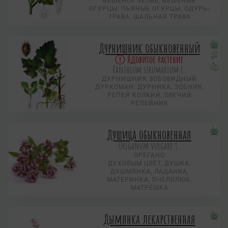
БЕШЕНОЕ ЗЕЛЬЕ, БЕШЕНЫЕ
ОГУРЦЫ, ПЬЯНЫЕ ОГУРЦЫ, ОДУРЬ-
ТРАВА, ШАЛЬНАЯ ТРАВА
Дурнишник обыкновенный
Ядовитое растение
Xanthium strumarium L.
ДУРНИШНИК ЗОБОВИДНЫЙ
ДУРКОМАН, ДУРНИКА, ЗОБНИК,
РЕПЕЙ КОЛКИЙ, ОВЕЧИЙ
РЕПЕЙНИК
Душица обыкновенная
Origanum vulgare L.
ОРЕГАНО
ДУХОВЫМ ЦВЕТ, ДУШКА,
ДУШМЯНКА, ЛАДАНКА,
МАТЕРИНКА, ПЧЕЛОЛЮБ,
МАТРЁШКА
Дымянка лекарственная