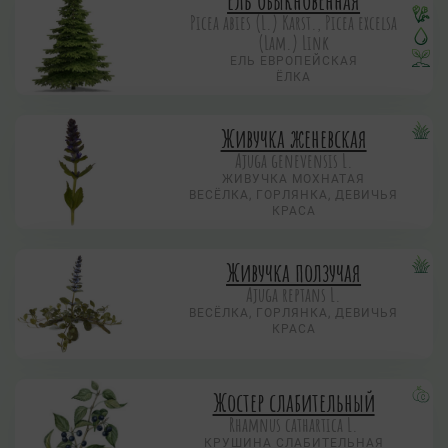
Ель обыкновенная
Picea abies (L.) Karst., Picea excelsa
(Lam.) Link
ЕЛЬ ЕВРОПЕЙСКАЯ
ЁЛКА
Живучка женевская
Ajuga genevensis L.
ЖИВУЧКА МОХНАТАЯ
ВЕСЁЛКА, ГОРЛЯНКА, ДЕВИЧЬЯ
КРАСА
Живучка ползучая
Аjuga reptans L.
ВЕСЁЛКА, ГОРЛЯНКА, ДЕВИЧЬЯ
КРАСА
Жостер слабительный
Rhamnus cathartica L.
КРУШИНА СЛАБИТЕЛЬНАЯ