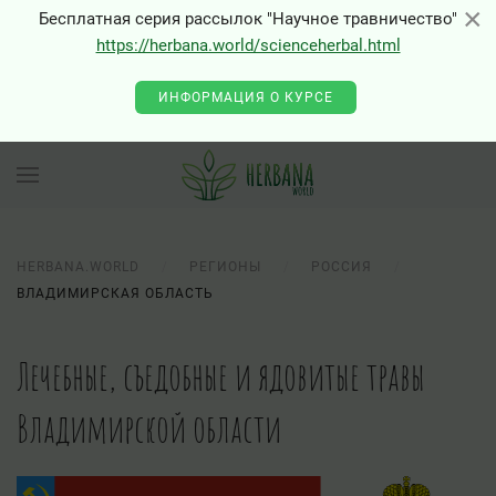
×
×
Бесплатная серия рассылок "Научное травничество"
https://herbana.world/scienceherbal.html
ИНФОРМАЦИЯ О КУРСЕ
HERBANA.WORLD
РЕГИОНЫ
РОССИЯ
ВЛАДИМИРСКАЯ ОБЛАСТЬ
Лечебные, съедобные и ядовитые травы
Владимирской области