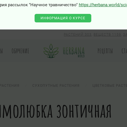
рия рассылок "Научное травничество"
https://herbana.world/sc
ИНФОРМАЦИЯ О КУРСЕ
РАСТЕНИЙ 303
,
ВЕЩЕСТВ 1159
,
З
РЫ
ОБУЧЕНИЕ
РЕЦЕПТЫ
СТ
РАСТЕНИЯ
СУХОПУТНЫЕ РАСТЕНИЯ
ЦВЕТКОВЫЕ РАСТ
молюбка зонтичная