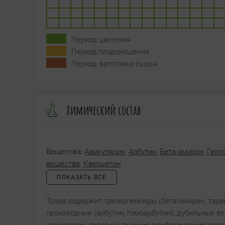
Период цветения
Период плодоношения
Период заготовки сырья
Химический состав
Вещества:
Авикулярин
,
Арбутин
,
Бета-амирин
,
Гент
вещества
,
Кверцетин
ПОКАЗАТЬ ВСЕ
Трава содержит тритерпеноиды (бета-амирин, тарак
производные (арбутин, гомоарбутин), дубильные в
авикулярин, гиперин), высшие алифатические углев