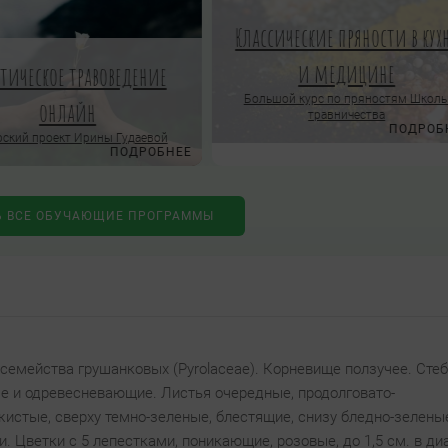
Классические пряности в кух
и медицине
ктическое травоведение
Большой курс по пряностям Школ
онлайн
травничества
ПОДРОБ
ский проект Ирины Гудаевой
ПОДРОБНЕЕ
Ь ВСЕ ОБУЧАЮЩИЕ ПРОГРАММЫ
семейства грушанковых (Pyrolaceae). Корневище ползучее. Сте
ые и одревесневающие. Листья очередные, продолговато-
истые, сверху темно-зеленые, блестящие, снизу бледно-зелены
 Цветки с 5 лепестками, поникающие, розовые, до 1,5 см. в ди