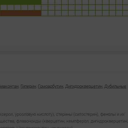
риаконтан
,
Гиперин
,
Гомоарбутин
,
Дигидрокверцетин
,
Дубильные
серол, урсоловую кислоту), стерины (ситостерин), фенолы и их
ещества, флавоноиды (кверцетин, кемпферол, дигидрокверцетин,
одороды (гентриаконтан, нонакозан).