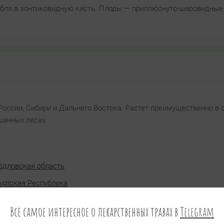
ебля в зонтиковидную кисть. Плоды — приплюснуто-шаровидные
России, Сибири и Дальнего Востока. Растет преимущественно в 
шанных лесах.
рдловская область
уртская Республика
Всё самое интересное о лекарственных травах в
Telegram