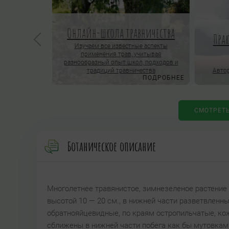
Онлайн-школа травничества
Пра
ОРОСЫ
Изучаем все известные аспекты
применения трав, учитывая
нлайн-школы
разнообразный опыт школ, подходов и
традиций травничества
Автор
ПОДРОБНЕЕ
ПОДРОБНЕЕ
СМОТРЕТ
Ботаническое описание
Многолетнее травянистое, зимнезеленое растение 
высотой 10 — 20 см., в нижней части разветвленн
обратнояйцевидные, по краям остропильчатые, кож
сближены в нижней части побега как бы мутовками.