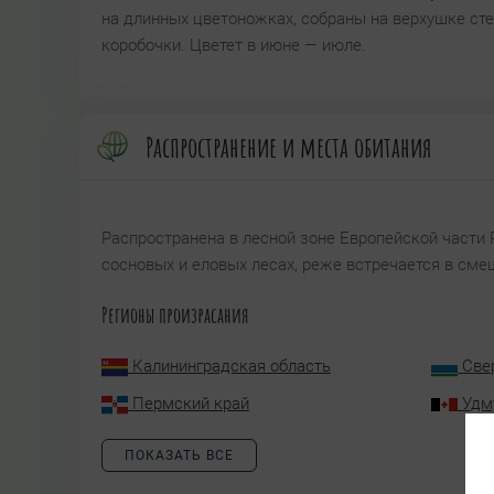
на длинных цветоножках, собраны на верхушке ст
коробочки. Цветет в июне — июле.
Распространение и места обитания
Распространена в лесной зоне Европейской части 
сосновых и еловых лесах, реже встречается в сме
Регионы произрасания
Калининградская область
Све
Пермский край
Удм
ПОКАЗАТЬ ВСЕ