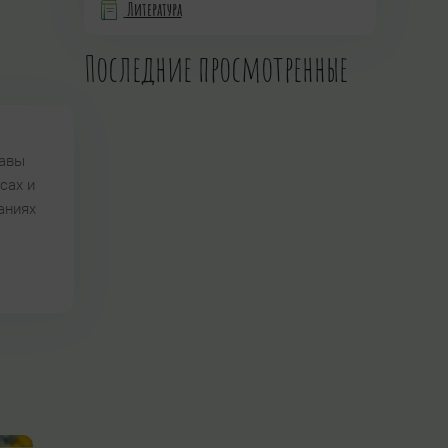
Литература
Последние просмотренные
равы
сах и
аниях