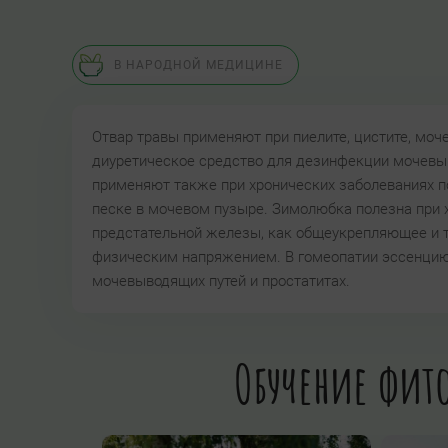
В НАРОДНОЙ МЕДИЦИНЕ
Отвар травы применяют при пиелите, цистите, моч
диуретическое средство для дезинфекции мочевыво
применяют также при хронических заболеваниях по
песке в мочевом пузыре. Зимолюбка полезна при х
предстательной железы, как общеукрепляющее и 
физическим напряжением. В гомеопатии эссенцию 
мочевыводящих путей и простатитах.
Обучение фито