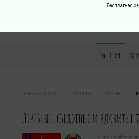
Бесплатная се
РАСТЕНИЯ
СБО
HERBANA.WORLD
РЕГИОНЫ
РОССИЯ
В
Лечебные, съедобные и ядовитые 
Растительный мир об