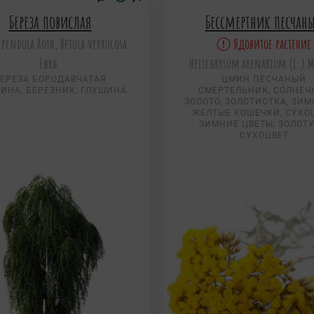
Береза повислая
Бессмертник песчан
 pendula Roth, Betula verrucosa
Ядовитое растение
Ehrh.
Helichrysum arenarium (L.) 
ЕРЕЗА БОРОДАВЧАТАЯ
ЦМИН ПЕСЧАНЫЙ
ИНА, БЕРЕЗНИК, ГЛУШИНА.
СМЕРТЕЛЬНИК, СОЛНЕЧ
ЗОЛОТО, ЗОЛОТИСТКА, ЗИМ
ЖЕЛТЫЕ КОШЕЧКИ, СУХОЦ
ЗИМНИЕ ЦВЕТЫ, ЗОЛОТУ
СУХОЦВЕТ