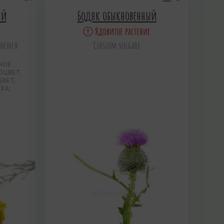
ый
Бодяк обыкновенный
Ядовитое растение
Moench
Cirsium vulgare
НОЕ
ОЦВЕТ,
ВЕТ,
ХА,