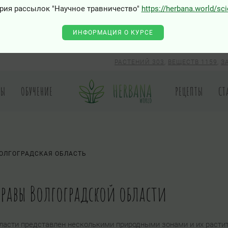
рия рассылок "Научное травничество"
https://herbana.world/sc
ИНФОРМАЦИЯ О КУРСЕ
РАСТЕНИЙ 303
,
ВЕЩЕСТВ 1159
,
З
РЫ
ОБУЧЕНИЕ
РЕЦЕПТЫ
СТ
ОЛГОГРАДСКАЯ ОБЛАСТЬ
травы Волгоградской области
ласти представлен несколькими природными зонами и их раст