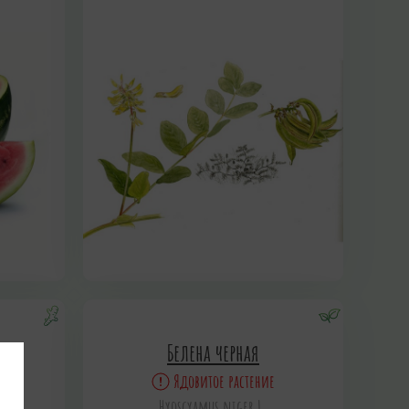
ка
Белена черная
Ядовитое растение
ОВЫЙ
Hyoscyamus niger L.