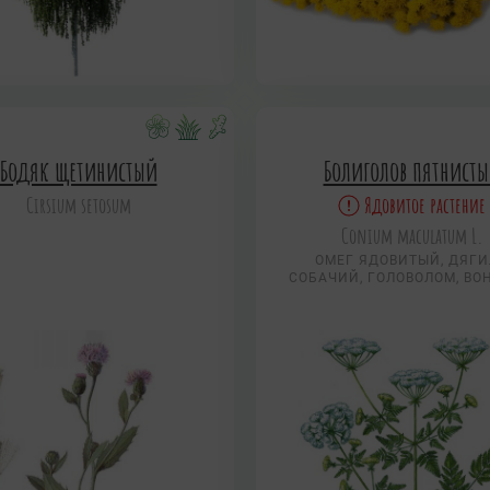
Бодяк щетинистый
Болиголов пятнист
Cirsium setosum
Ядовитое растение
Conium maculatum L.
ОМЕГ ЯДОВИТЫЙ, ДЯГ
СОБАЧИЙ, ГОЛОВОЛОМ, ВО