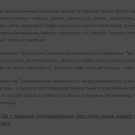
ая, расположенная большею частью по правому берегу Волги и з
вляют злаки — ковыль, мятлик узколистый, типчак. Характерно 
сною степь покрывают ковры красных и жёлтых тюльпанов, позж
 затем бескрайние равнины «поседеют» от ковыля. Осенью степ
ит зелёные растения.
занимает территории Сарпинской низменности и Заволжья. Там
ает скудную растительность, нередки и вовсе голые участки з
 но скоро они отцветут, зелёную траву иссушит солнце, чтобы
щихся на Прикаспийской низменности, почва увлажняется сильн
острец. А оазисом волгоградской полупустыни стала Волго-Ахтуб
 и тополей. Широко развито в пойме и культурное растениеводс
антации.
:
Dfa — холодный (континентальный), без сухого сезона, жаркое 
 лето