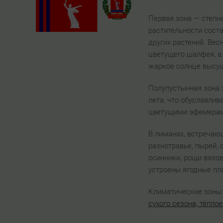
Первая зона — степн
растительности соста
других растений. Ве
цветущего шалфея, а
жаркое солнце высуш
Полупустынная зона 
лета, что обуславлив
цветущими эфемерами,
В лиманах, встречаю
разнотравье, пырей, 
осинники, рощи вязов
устроены ягодные пл
Климатические зоны
сухого сезона, тёплое