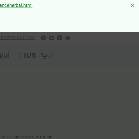
×
×
ienceherbal.html
АБОЛЕВАНИЙ 596
АТЬИ
СЛОВАРЬ
ительными сообществами.