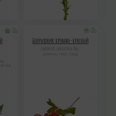
ый
Боярышник кроваво-красный
Crataegus sanguinea Pall.
БОЯРКА, ГЛОГ, ГЛОД
ИЛЬ
НЮЧКА