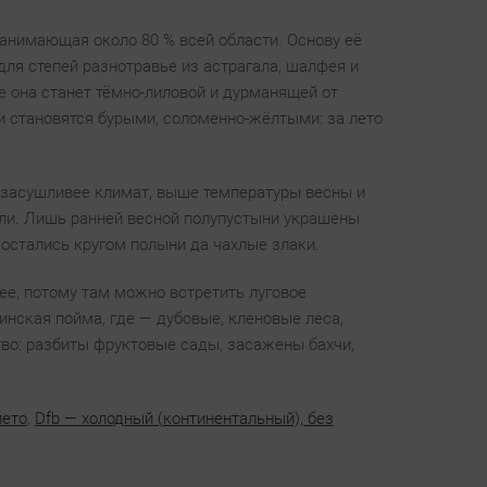
анимающая около 80 % всей области. Основу её
для степей разнотравье из астрагала, шалфея и
е она станет тёмно-лиловой и дурманящей от
и становятся бурыми, соломенно-жёлтыми: за лето
 засушливее климат, выше температуры весны и
емли. Лишь ранней весной полупустыни украшены
 остались кругом полыни да чахлые злаки.
ее, потому там можно встретить луговое
инская пойма, где — дубовые, кленовые леса,
тво: разбиты фруктовые сады, засажены бахчи,
лето
,
Dfb — холодный (континентальный), без