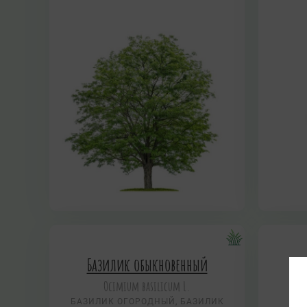
Базилик обыкновенный
Ocimium basilicum L.
БАЗИЛИК ОГОРОДНЫЙ, БАЗИЛИК