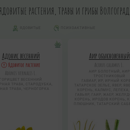
 ядовитые растения, травы и грибы Волгогра
ЯДОВИТЫЕ
ПСИХОАКТИВНЫЕ
Адонис весенний
Аир обыкновенный
Ядовитое растение
Acorus calamus L.
Adonis vernalis L.
АИР БОЛОТНЫЙ, АИР
ТРОСТНИКОВЫЙ
ГОРИЦВЕТ ВЕСЕННИЙ
ГАВИАР, ИР, ИРНЫЙ КОР
РНАЯ ТРАВА, СТАРОДУБКА,
ТАТАРСКОЕ ЗЕЛЬЕ, ЯВЕР, Я
НАЯ ТРАВА, ЧЕРНОГОРКА
КОРЕНЬ, КАЛМУС, ЛЕПЕХА,
ГАВЬЯР, ГАИР, ЖАЕР, ЖЕЛУ
КОРЕНЬ, ИРОДОВ КОРЕНЬ, 
ПЛЮШНИК, ТАТАРСКИЙ САБ