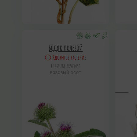
Бодяк полевой
Ядовитое растение
Cirsium arvense
РОЗОВЫЙ ОСОТ