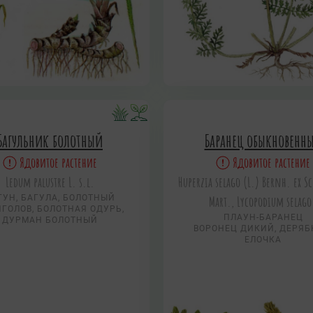
Багульник болотный
Баранец обыкновенн
Ядовитое растение
Ядовитое растение
Ledum palustre L. s.l.
Huperzia selago (L.) Bernh. ex S
ГУН, БАГУЛА, БОЛОТНЫЙ
Mart., Lycopodium selago
ГОЛОВ, БОЛОТНАЯ ОДУРЬ,
ПЛАУН-БАРАНЕЦ
ДУРМАН БОЛОТНЫЙ
ВОРОНЕЦ ДИКИЙ, ДЕРЯБ
ЕЛОЧКА