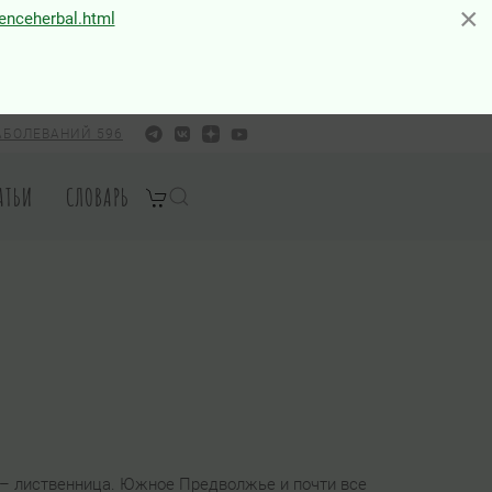
×
×
ienceherbal.html
АБОЛЕВАНИЙ 596
АТЬИ
СЛОВАРЬ
 – лиственница. Южное Предволжье и почти все