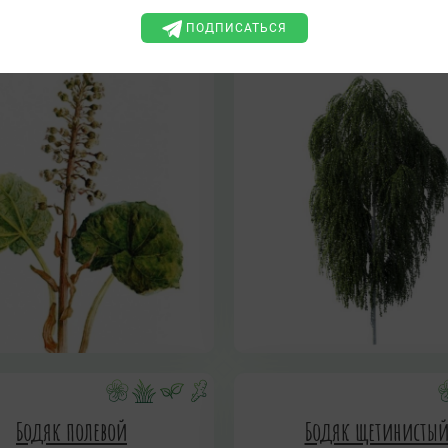
ПОДПИСАТЬСЯ
Бодяк полевой
Бодяк щетинисты