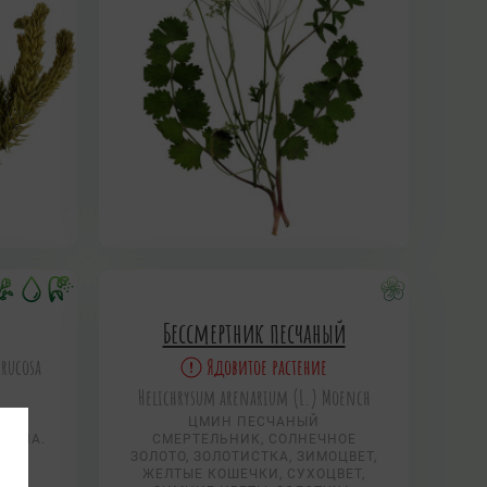
Бессмертник песчаный
rrucosa
Ядовитое растение
Helichrysum arenarium (L.) Moench
АЯ
ЦМИН ПЕСЧАНЫЙ
УШИНА.
СМЕРТЕЛЬНИК, СОЛНЕЧНОЕ
ЗОЛОТО, ЗОЛОТИСТКА, ЗИМОЦВЕТ,
ЖЕЛТЫЕ КОШЕЧКИ, СУХОЦВЕТ,