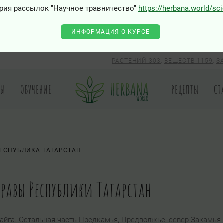
рия рассылок "Научное травничество"
https://herbana.world/sc
ИНФОРМАЦИЯ О КУРСЕ
РАСТЕНИЙ 303
,
ВЕЩЕСТВ 1159
,
З
РЫ
ОБУЧЕНИЕ
РЕЦЕПТЫ
СТ
ЕСПУБЛИКА ТАТАРСТАН
травы Республики Татарстан
айга. Остальная часть Предкамья, Предволжье, север Закамья