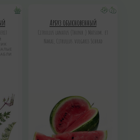
ый
Арбуз обыкновенный
erit
Citrullus lanatus (Thunb.) Matsum. et
Й
Nakai, Citrullus.vulgaris Schrad
НИК
МАЛЫЕ
РАБЛИ