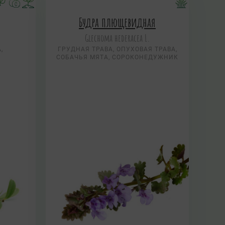
Будра плющевидная
.
Glechoma hederacea L.
,
ГРУДНАЯ ТРАВА, ОПУХОВАЯ ТРАВА,
СОБАЧЬЯ МЯТА, СОРОКОНЕДУЖНИК