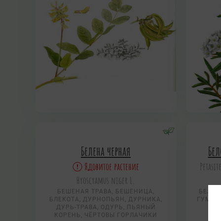
Белена черная
Бе
Ядовитое растение
Petasit
Hyoscyamus niger L.
БЕШЕНАЯ ТРАВА, БЕШЕНИЦА,
БЕЛОК
БЛЕКОТА, ДУРНОПЬЯН, ДУРНИКА,
ГУМНЫ
ДУРЬ-ТРАВА, ОДУРЬ, ПЬЯНЫЙ
КОРЕНЬ, ЧЁРТОВЫ ГОРЛАЧИКИ