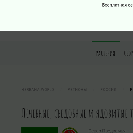
Бесплатная се
РАСТЕНИЯ
СБО
HERBANA.WORLD
РЕГИОНЫ
РОССИЯ
Р
Лечебные, съедобные и ядовитые 
Север Предкамья – т