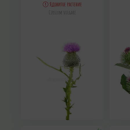
Ядовитое растение
Cirsium vulgare