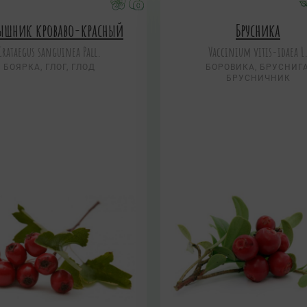
ышник кроваво-красный
Брусника
Crataegus sanguinea Pall.
Vaccinium vitis-idaea L
БОЯРКА, ГЛОГ, ГЛОД
БОРОВИКА, БРУСНИГА
БРУСНИЧНИК