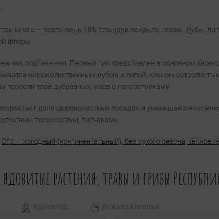
.
 так много – всего лишь 18% площади покрыто лесом. Дубы, лип
ой флоры.
ежная, подтаежная. Первый тип представлен в основном хвоею, 
няются широколиственным дубом и липой, кленом остролистым 
ы поросли трав дубравных, мхов с папоротниками.
возрастает доля широколистных посадок и уменьшается количес
ковылями, тонконогами, типчаками.
:
Dfb — холодный (континентальный), без сухого сезона, тёплое л
и ядовитые растения, травы и грибы Республи
ЯДОВИТЫЕ
ПСИХОАКТИВНЫЕ