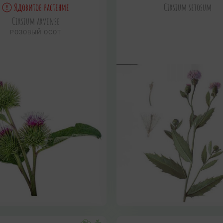
Ядовитое растение
Cirsium setosum
Cirsium arvense
РОЗОВЫЙ ОСОТ