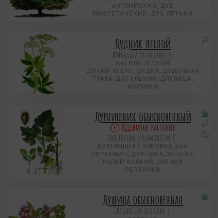
АНГЛИЙСКИЙ, ДУБ
ИМЕРЕТИНСКИЙ, ДУБ ЛЕТНИЙ
Дудник лесной
Angelica sylvestris L.
ДЯГИЛЬ ЛЕСНОЙ
ДИКИЙ ЯГЕЛЬ, ДУДКА, ДУДОЧНАЯ
ТРАВА, ДЯГИЛЬНИК, ДЯГЛИЦА,
КОРОВКИ
Дурнишник обыкновенный
Ядовитое растение
Xanthium strumarium L.
ДУРНИШНИК ЗОБОВИДНЫЙ
ДУРКОМАН, ДУРНИКА, ЗОБНИК,
РЕПЕЙ КОЛКИЙ, ОВЕЧИЙ
РЕПЕЙНИК
Душица обыкновенная
Origanum vulgare L.