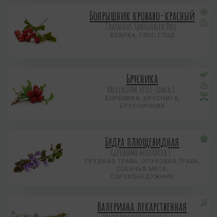
Боярышник кроваво-красный
Crataegus sanguinea Pall.
БОЯРКА, ГЛОГ, ГЛОД
Брусника
Vaccinium vitis-idaea L.
БОРОВИКА, БРУСНИГА,
БРУСНИЧНИК
Будра плющевидная
Glechoma hederacea L.
ГРУДНАЯ ТРАВА, ОПУХОВАЯ ТРАВА,
СОБАЧЬЯ МЯТА,
СОРОКОНЕДУЖНИК
Валериана лекарственная