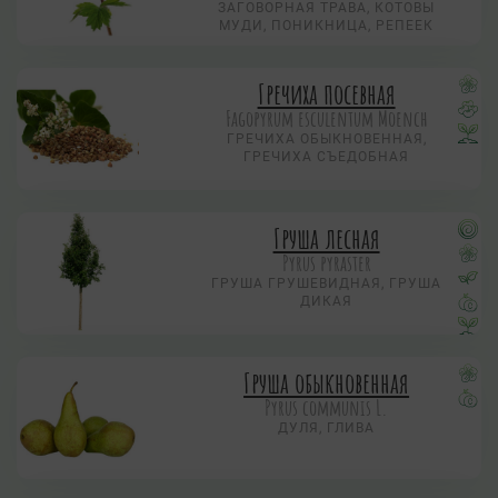
ЗАГОВОРНАЯ ТРАВА, КОТОВЫ
МУДИ, ПОНИКНИЦА, РЕПЕЕК
Гречиха посевная
Fagopyrum esculentum Moench
ГРЕЧИХА ОБЫКНОВЕННАЯ,
ГРЕЧИХА СЪЕДОБНАЯ
Груша лесная
Pyrus pyraster
ГРУША ГРУШЕВИДНАЯ, ГРУША
ДИКАЯ
Груша обыкновенная
Pyrus communis L.
ДУЛЯ, ГЛИВА