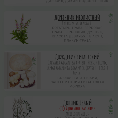
ДИВОСИЛ, ДИКИЙ ПОДСОЛНЕЧНИК
Дербенник иволистный
Lythrum salicaria L.
БОГАТЫРЬ-ТРАВА, ВЕРБОВАЯ
ТРАВА, ВЕРБОВНИК, ДУБНЯК,
КРАСОТА ДЕВИЧЬЯ, ПЛАКУН,
ПЛАКУН-ТРАВА
Дождевик гигантский
Calvatia gigantea (Fateh: Pers.) Lloyd,
Langermannia gigantea (Batsch: Pers.)
Rostk.
ГОЛОВАЧ ГИГАНТСКИЙ,
ЛАНГЕРМАННИЯ ГИГАНТСКАЯ
МОРЮХА
Донник белый
Ядовитое растение
Melilotus albus