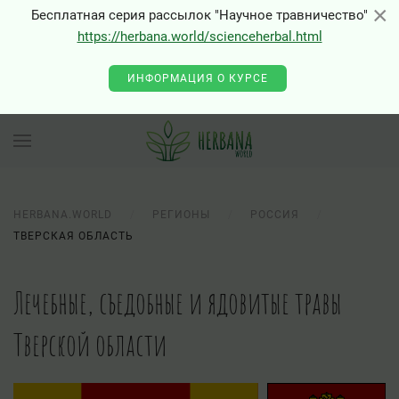
×
×
Бесплатная серия рассылок "Научное травничество"
https://herbana.world/scienceherbal.html
ИНФОРМАЦИЯ О КУРСЕ
HERBANA.WORLD
РЕГИОНЫ
РОССИЯ
ТВЕРСКАЯ ОБЛАСТЬ
Лечебные, съедобные и ядовитые травы
Тверской области