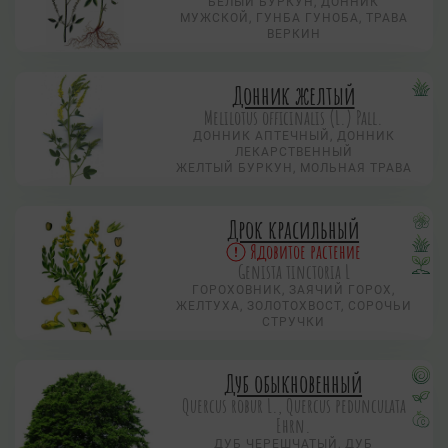
БЕЛЫЙ БУРКУН, ДОННИК
МУЖСКОЙ, ГУНБА ГУНОБА, ТРАВА
ВЕРКИН
Донник желтый
Melilotus officinalis (L.) Pall.
ДОННИК АПТЕЧНЫЙ, ДОННИК
ЛЕКАРСТВЕННЫЙ
ЖЕЛТЫЙ БУРКУН, МОЛЬНАЯ ТРАВА
Дрок красильный
Ядовитое растение
Genista tinctoria L
ГОРОХОВНИК, ЗАЯЧИЙ ГОРОХ,
ЖЕЛТУХА, ЗОЛОТОХВОСТ, СОРОЧЬИ
СТРУЧКИ
Дуб обыкновенный
Quercus robur L., Quercus pedunculata
Ehrn.
ДУБ ЧЕРЕШЧАТЫЙ, ДУБ