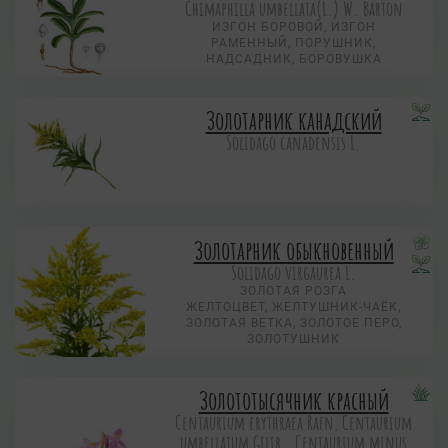
Chimaphilla umbellata(L.) W. Barton
ИЗГОН БОРОВОЙ, ИЗГОН
РАМЕННЫЙ, ПОРУШНИК,
НАДСАДНИК, БОРОВУШКА
Золотарник канадский
Solidago canadensis L.
Золотарник обыкновенный
Solidago virgaurea L.
ЗОЛОТАЯ РОЗГА
ЖЕЛТОЦВЕТ, ЖЕЛТУШНИК-ЧАЁК,
ЗОЛОТАЯ ВЕТКА, ЗОЛОТОЕ ПЕРО,
ЗОЛОТУШНИК
Золототысячник красный
Centaurium erythraea Rafn, Centaurium
umbellatum Gilib., Centaurium minus