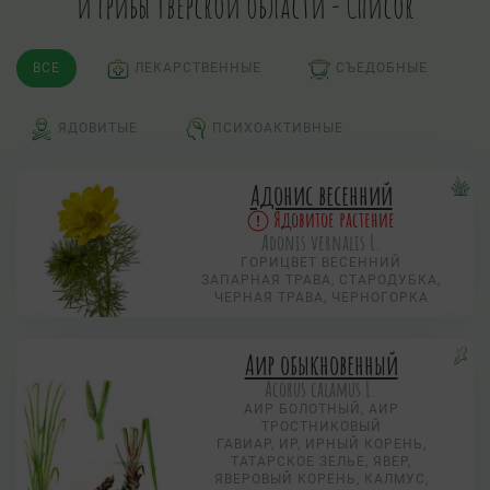
и грибы Тверской области - Список
ВСЕ
ЛЕКАРСТВЕННЫЕ
СЪЕДОБНЫЕ
ЯДОВИТЫЕ
ПСИХОАКТИВНЫЕ
Адонис весенний
Ядовитое растение
Adonis vernalis L.
ГОРИЦВЕТ ВЕСЕННИЙ
ЗАПАРНАЯ ТРАВА, СТАРОДУБКА,
ЧЕРНАЯ ТРАВА, ЧЕРНОГОРКА
Аир обыкновенный
Acorus calamus L.
АИР БОЛОТНЫЙ, АИР
ТРОСТНИКОВЫЙ
ГАВИАР, ИР, ИРНЫЙ КОРЕНЬ,
ТАТАРСКОЕ ЗЕЛЬЕ, ЯВЕР,
ЯВЕРОВЫЙ КОРЕНЬ, КАЛМУС,