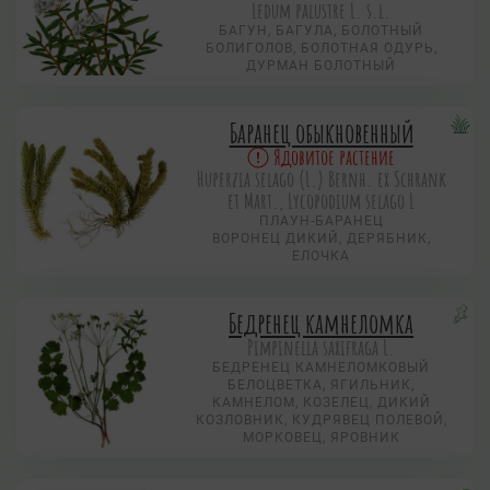
Ledum palustre L. s.l.
БАГУН, БАГУЛА, БОЛОТНЫЙ
БОЛИГОЛОВ, БОЛОТНАЯ ОДУРЬ,
ДУРМАН БОЛОТНЫЙ
Баранец обыкновенный
Ядовитое растение
Huperzia selago (L.) Bernh. ex Schrank
et Mart., Lycopodium selago L
ПЛАУН-БАРАНЕЦ
ВОРОНЕЦ ДИКИЙ, ДЕРЯБНИК,
ЕЛОЧКА
Бедренец камнеломка
Pimpinella saxifraga L.
БЕДРЕНЕЦ КАМНЕЛОМКОВЫЙ
БЕЛОЦВЕТКА, ЯГИЛЬНИК,
КАМНЕЛОМ, КОЗЕЛЕЦ, ДИКИЙ
КОЗЛОВНИК, КУДРЯВЕЦ ПОЛЕВОЙ,
МОРКОВЕЦ, ЯРОВНИК