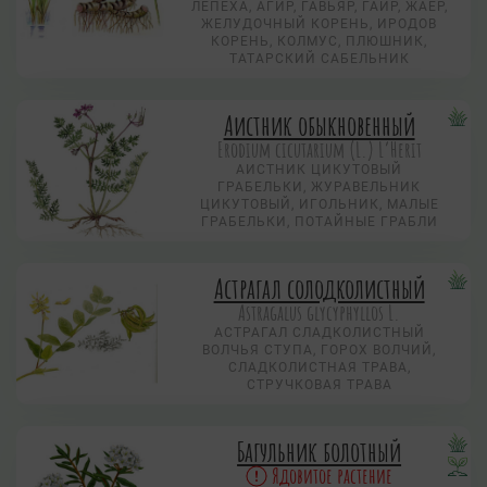
ЛЕПЕХА, АГИР, ГАВЬЯР, ГАИР, ЖАЕР,
ЖЕЛУДОЧНЫЙ КОРЕНЬ, ИРОДОВ
КОРЕНЬ, КОЛМУС, ПЛЮШНИК,
ТАТАРСКИЙ САБЕЛЬНИК
Аистник обыкновенный
Erodium cicutarium (L.) L’Herit
АИСТНИК ЦИКУТОВЫЙ
ГРАБЕЛЬКИ, ЖУРАВЕЛЬНИК
ЦИКУТОВЫЙ, ИГОЛЬНИК, МАЛЫЕ
ГРАБЕЛЬКИ, ПОТАЙНЫЕ ГРАБЛИ
Астрагал солодколистный
Astragalus glycyphyllos L.
АСТРАГАЛ СЛАДКОЛИСТНЫЙ
ВОЛЧЬЯ СТУПА, ГОРОХ ВОЛЧИЙ,
СЛАДКОЛИСТНАЯ ТРАВА,
СТРУЧКОВАЯ ТРАВА
Багульник болотный
Ядовитое растение