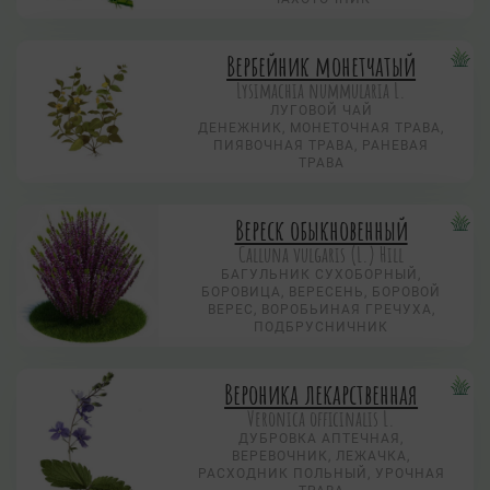
Вербейник монетчатый
Lysimachia nummularia L.
ЛУГОВОЙ ЧАЙ
ДЕНЕЖНИК, МОНЕТОЧНАЯ ТРАВА,
ПИЯВОЧНАЯ ТРАВА, РАНЕВАЯ
ТРАВА
Вереск обыкновенный
Calluna vulgaris (L.) Hill
БАГУЛЬНИК СУХОБОРНЫЙ,
БОРОВИЦА, ВЕРЕСЕНЬ, БОРОВОЙ
ВЕРЕС, ВОРОБЬИНАЯ ГРЕЧУХА,
ПОДБРУСНИЧНИК
Вероника лекарственная
Veronica officinalis L.
ДУБРОВКА АПТЕЧНАЯ,
ВЕРЕВОЧНИК, ЛЕЖАЧКА,
РАСХОДНИК ПОЛЬНЫЙ, УРОЧНАЯ