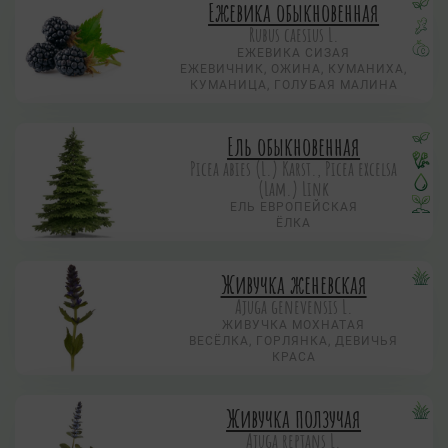
Ежевика обыкновенная
Rubus caesius L.
ЕЖЕВИКА СИЗАЯ
ЕЖЕВИЧНИК, ОЖИНА, КУМАНИХА,
КУМАНИЦА, ГОЛУБАЯ МАЛИНА
Ель обыкновенная
Picea abies (L.) Karst., Picea excelsa
(Lam.) Link
ЕЛЬ ЕВРОПЕЙСКАЯ
ЁЛКА
Живучка женевская
Ajuga genevensis L.
ЖИВУЧКА МОХНАТАЯ
ВЕСЁЛКА, ГОРЛЯНКА, ДЕВИЧЬЯ
КРАСА
Живучка ползучая
Аjuga reptans L.