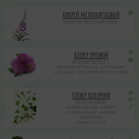
Кипрей мелкоцветковый
Epilobium parviflorum Schreb.
Клевер луговой
Trifolium pratense L.
ДЯТЛИНА КРАСНАЯ, ДЯТЕЛЬНИК
КРАСНЫЙ, ТРЕХЛИСТНИК ЛУГОВОЙ
Клевер ползучий
Trifolium repens
КЛЕВЕР БЕЛЫЙ, КЛЕВЕР
ГОЛЛАНДСКИЙ, АМОРИЯ
ПОЛЗУЧАЯ
КАШКА БЕЛАЯ