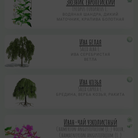
Зюзник европейский
Lycopus europaeus L.
ВОДЯНАЯ ШАНДРА, ДИКИЙ
МАТОЧНИК, КРАПИВА БОЛОТНАЯ
Ива белая
Salix alba L.
ИВА СЕРЕБРИСТАЯ
ВЕТЛА
Ива козья
Salix caprea L.
БРЕДИНА, ВЕРБА КОЗЬЯ, РАКИТА
Иван-чай узколистный
Chamerion angustifolium (L.) Holub,
Chamaenerion angustifolium (L.)