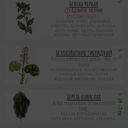
Белена черная
Ядовитое растение
Hyoscyamus niger L.
БЕШЕНАЯ ТРАВА, БЕШЕНИЦА,
БЛЕКОТА, ДУРНОПЬЯН, ДУРНИКА,
ДУРЬ-ТРАВА, ОДУРЬ, ПЬЯНЫЙ
КОРЕНЬ, ЧЁРТОВЫ ГОРЛАЧИКИ
Белокопытник гибридный
Petasites hybridus (L.) Gaertn., Mey. et
Scherb
БЕЛОКОПЫТНИК ЛЕКАРСТВЕННЫЙ
ГУМНЫЙ КОРЕНЬ, ЛОПУХ
ВОДЯНОЙ, МАТОЧНИК, ПОДБЕЛ
Береза повислая
Betula pendula Roth, Betula verrucosa
Ehrh.
БЕРЕЗА БОРОДАВЧАТАЯ
БЕРЕЗИНА, БЕРЕЗНИК, ГЛУШИНА.