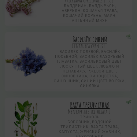
Valeriana officinalis L. s.l.
БАЛДРИАН, БАЛДЫРЬЯН,
АВЕРЬЯН, КОШАЧЬЯ ТРАВА,
КОШАЧИЙ КОРЕНЬ, МАУН,
АПТЕЧНЫЙ МЯУН
Василёк синий
Centaurea суanus L.
ВАСИЛЁК ПОЛЕВОЙ, ВАСИЛЁК
ПОСЕВНОЙ, ВАСИЛЁК ЛАЗОРЕВЫЙ
ГЛАВАТКА, ВАСИЛЬКОВЫЙ ЦВЕТ,
ЛОСКУТНЫЙ ЦВЕТ, ЛЮБЛЮ И
НЕНАВИЖУ, РЖЕВОЙ ЦВЕТ,
СИНОВНИЦА, СИНОЦВЕТКА,
СИНЮШНИК, СИНИЙ ЦВЕТ ВО РЖИ,
СИНЯВКА
Вахта трехлистная
Menyanthes trifoliata L.
ТРИФОЛЬ
БОБОВНИК, ВОДЯНОЙ
ТРИЛИСТНИК, ВАХТА-ТРАВА,
КАПУСТА, ЖЕНСКИЙ ЖАБНИК,
ЧАХОТОЧНИК