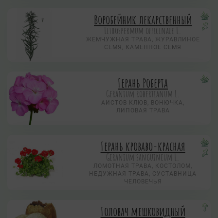
Воробейник лекарственный
Lithospermum officinale L.
ЖЕМЧУЖНАЯ ТРАВА, ЖУРАВЛИНОЕ
СЕМЯ, КАМЕННОЕ СЕМЯ
Герань Роберта
Geranium robertianum L.
АИСТОВ КЛЮВ, ВОНЮЧКА,
ЛИПОВАЯ ТРАВА
Герань кроваво-красная
Geranium sanguineum L.
ЛОМОТНАЯ ТРАВА, КОСТОЛОМ,
НЕДУЖНАЯ ТРАВА, СУСТАВНИЦА
ЧЕЛОВЕЧЬЯ
Головач мешковидный