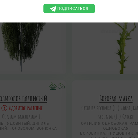
ПОДПИСАТЬСЯ
олиголов пятнистый
Боровая матка
Ядовитое растение
Orthilia secunda (L.) House, Ra
Conium maculatum L.
secunda (L.) Garсke
ЕГ ЯДОВИТЫЙ, ДЯГИЛЬ
ОРТИЛИЯ ОДНОБОКАЯ, РА
ЧИЙ, ГОЛОВОЛОМ, ВОНЮЧКА
ОДНОБОКАЯ
БОРОВИНКА, ГРУШОВНИК, 