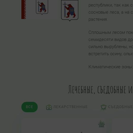
республики, так как
сосновые леса, а на 
растения.
Сплошным лесом покр
семидесяти видов др
сильно вырублены, н
встретить осину, оль
Климатические зоны
Лечебные, съедобные 
ВСЕ
ЛЕКАРСТВЕННЫЕ
СЪЕДОБНЫЕ