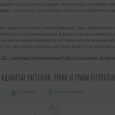
 содержат большие запасы дерева. На территории республики пр
севере – ель и пихта. На территории лесов можно встретить вс
ыт левый берег Волги, Лесное Заволжье. Здесь преобладают 
евесных и кустарниковых пород. В долинах рек располагаются д
о на местах вырубки проводятся постоянно лесопосадочные раб
ху, клен, вяз, рябину, черемуху, шиповник, жимолость, можжевель
:
Dfb — холодный (континентальный), без сухого сезона, тёплое л
и ядовитые растения, травы и грибы Республ
ЯДОВИТЫЕ
ПСИХОАКТИВНЫЕ