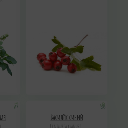
КА
ная
Василёк синий
l.
Centaurea суanus L.