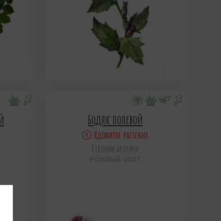
й
Бодяк полевой
Ядовитое растение
Cirsium arvense
РОЗОВЫЙ ОСОТ