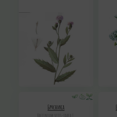
Брусника
Vaccinium vitis-idaea L.