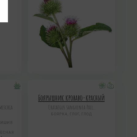
Боярышник кроваво-красный
mischia
Crataegus sanguinea Pall.
БОЯРКА, ГЛОГ, ГЛОД
МИШИЯ
ЛЕСНАЯ