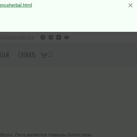
×
×
ienceherbal.html
АБОЛЕВАНИЙ 596
АТЬИ
СЛОВАРЬ
 Волга. Леса являются главным богатством