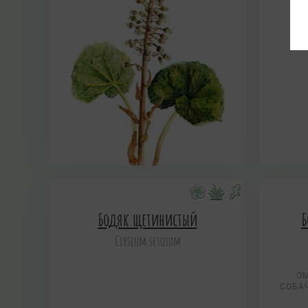
Бодяк щетинистый
Б
Cirsium setosum
ОМ
СОБА