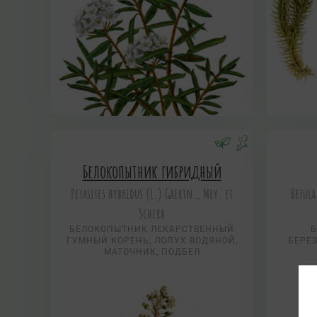
Белокопытник гибридный
Petasites hybridus (L.) Gaertn., Mey. et
Betula
Scherb
БЕЛОКОПЫТНИК ЛЕКАРСТВЕННЫЙ
Б
ГУМНЫЙ КОРЕНЬ, ЛОПУХ ВОДЯНОЙ,
БЕРЕЗ
МАТОЧНИК, ПОДБЕЛ