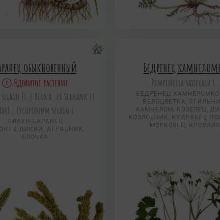
аранец обыкновенный
Бедренец камнелом
Ядовитое растение
Pimpinella saxifraga L.
 selago (L.) Bernh. ex Schrank et
БЕДРЕНЕЦ КАМНЕЛОМК
БЕЛОЦВЕТКА, ЯГИЛЬНИ
art., Lycopodium selago L
КАМНЕЛОМ, КОЗЕЛЕЦ, Д
КОЗЛОВНИК, КУДРЯВЕЦ ПО
ПЛАУН-БАРАНЕЦ
МОРКОВЕЦ, ЯРОВНИ
ОНЕЦ ДИКИЙ, ДЕРЯБНИК,
ЕЛОЧКА