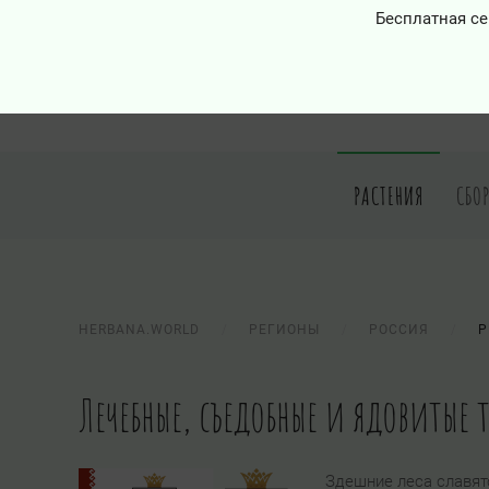
Бесплатная се
РАСТЕНИЯ
СБО
HERBANA.WORLD
РЕГИОНЫ
РОССИЯ
Р
Лечебные, съедобные и ядовитые
Здешние леса славят