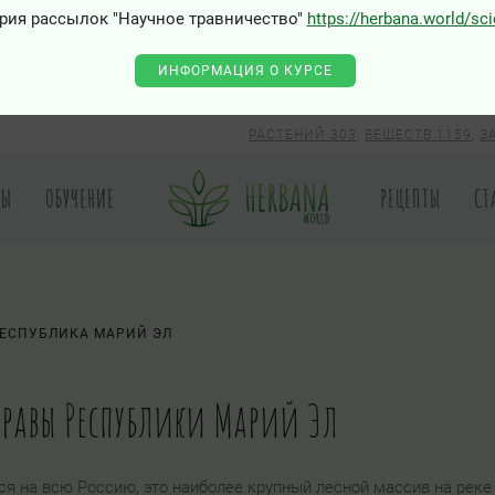
рия рассылок "Научное травничество"
https://herbana.world/sc
ИНФОРМАЦИЯ О КУРСЕ
РАСТЕНИЙ 303
,
ВЕЩЕСТВ 1159
,
З
РЫ
ОБУЧЕНИЕ
РЕЦЕПТЫ
СТ
ЕСПУБЛИКА МАРИЙ ЭЛ
 травы Республики Марий Эл
ся на всю Россию, это наиболее крупный лесной массив на реке