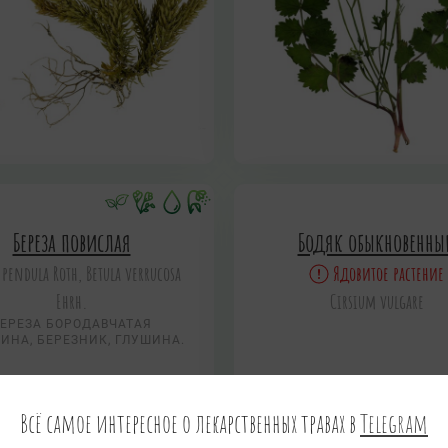
Береза повислая
Бодяк обыкновенны
 pendula Roth, Betula verrucosa
Ядовитое растение
Ehrh.
Cirsium vulgare
ЕРЕЗА БОРОДАВЧАТАЯ
ИНА, БЕРЕЗНИК, ГЛУШИНА.
Всё самое интересное о лекарственных травах в
Telegram