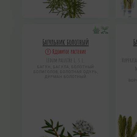
Багульник болотный
Б
Ядовитое растение
Ledum palustre L. s.l.
Huperzia
БАГУН, БАГУЛА, БОЛОТНЫЙ
M
БОЛИГОЛОВ, БОЛОТНАЯ ОДУРЬ,
ДУРМАН БОЛОТНЫЙ
ВОР