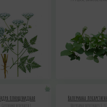
ГРУШКА, ЗИМОЗЕЛЁН
Будра плющевидная
Валериана лекарствен
Glechoma hederacea L.
Valeriana officinalis L. s.