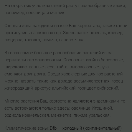
На открытых участках степей растут разнообразные злаки,
например, овсяница и мятлик.
Степная зона находится на юге Башкортостана, также степи
протянулись на склонах гор. Здесь растет ковыль, клевер,
люцерна, таволга, тимьян, наперстянка.
В горах самое большое разнообразие растений из-за
вертикального зонирования. Сосновые, хвойно-березовые,
широколиственные леса, тайга, высокогорные луга
сменяют друг друга. Среди характерных для гор растений
можно назвать такие как дриада восьмилепестная, горец
живородящий, аркотус альпийский, горицвет сибирский.
Многие растения Башкортостана являются эндемиками, то
есть встречаются только здесь: овсяница Игошиной,
родиола иремельская, манжетка, пижма уральская.
Климатические зоны:
Dfb — холодный (континентальный),