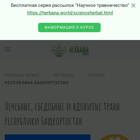
×
×
Бесплатная серия рассылок "Научное травничество"
https://herbana.world/scienceherbal.html
ИНФОРМАЦИЯ О КУРСЕ
HERBANA.WORLD
РЕГИОНЫ
РОССИЯ
РЕСПУБЛИКА БАШКОРТОСТАН
Лечебные, съедобные и ядовитые травы
Республики Башкортостан