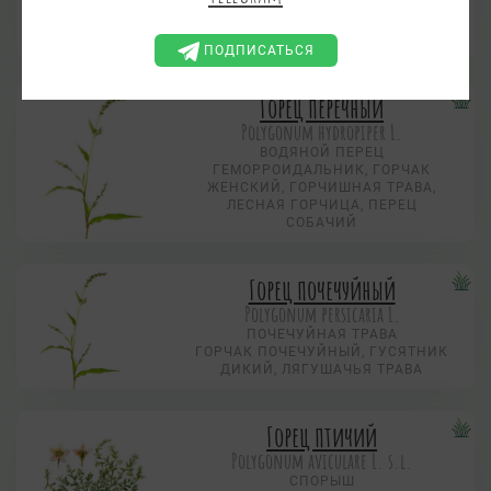
КОРЕНЬ, ЗАВЯЗНЫЙ КОРЕНЬ,
РАЧИКИ, РАЧЬИ ШЕЙКИ, СОБАЧЬИ
СТОЛБИКИ, ЧЕРЕВНЫЕ КОРЕНЬЯ
ПОДПИСАТЬСЯ
Горец перечный
Polygonum hydropiper L.
ВОДЯНОЙ ПЕРЕЦ
ГЕМОРРОИДАЛЬНИК, ГОРЧАК
ЖЕНСКИЙ, ГОРЧИШНАЯ ТРАВА,
ЛЕСНАЯ ГОРЧИЦА, ПЕРЕЦ
СОБАЧИЙ
Горец почечуйный
Polygonum persicaria L.
ПОЧЕЧУЙНАЯ ТРАВА
ГОРЧАК ПОЧЕЧУЙНЫЙ, ГУСЯТНИК
ДИКИЙ, ЛЯГУШАЧЬЯ ТРАВА
Горец птичий
Polygonum aviculare L. s.l.
СПОРЫШ