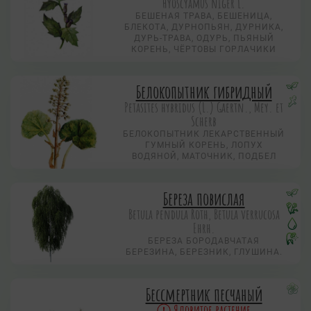
Hyoscyamus niger L.
БЕШЕНАЯ ТРАВА, БЕШЕНИЦА,
БЛЕКОТА, ДУРНОПЬЯН, ДУРНИКА,
ДУРЬ-ТРАВА, ОДУРЬ, ПЬЯНЫЙ
КОРЕНЬ, ЧЁРТОВЫ ГОРЛАЧИКИ
Белокопытник гибридный
Petasites hybridus (L.) Gaertn., Mey. et
Scherb
БЕЛОКОПЫТНИК ЛЕКАРСТВЕННЫЙ
ГУМНЫЙ КОРЕНЬ, ЛОПУХ
ВОДЯНОЙ, МАТОЧНИК, ПОДБЕЛ
Береза повислая
Betula pendula Roth, Betula verrucosa
Ehrh.
БЕРЕЗА БОРОДАВЧАТАЯ
БЕРЕЗИНА, БЕРЕЗНИК, ГЛУШИНА.
Бессмертник песчаный
Ядовитое растение