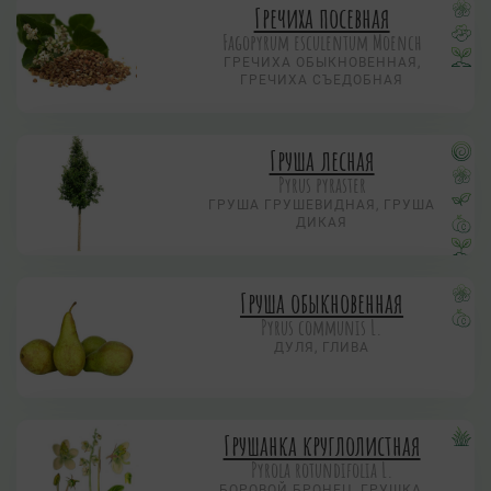
Гречиха посевная
Fagopyrum esculentum Moench
ГРЕЧИХА ОБЫКНОВЕННАЯ,
ГРЕЧИХА СЪЕДОБНАЯ
Груша лесная
Pyrus pyraster
ГРУША ГРУШЕВИДНАЯ, ГРУША
ДИКАЯ
Груша обыкновенная
Pyrus communis L.
ДУЛЯ, ГЛИВА
Грушанка круглолистная
Pyrola rotundifolia L.
БОРОВОЙ БРОНЕЦ, ГРУШКА,