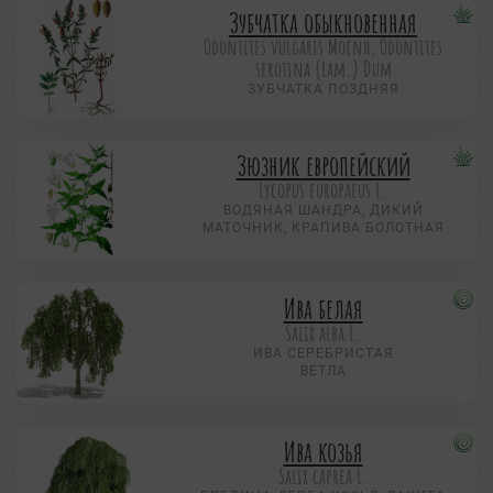
Зубчатка обыкновенная
Odontites vulgaris Moenh, Odontites
serotina (Lam.) Dum
ЗУБЧАТКА ПОЗДНЯЯ
Зюзник европейский
Lycopus europaeus L.
ВОДЯНАЯ ШАНДРА, ДИКИЙ
МАТОЧНИК, КРАПИВА БОЛОТНАЯ
Ива белая
Salix alba L.
ИВА СЕРЕБРИСТАЯ
ВЕТЛА
Ива козья
Salix caprea L.