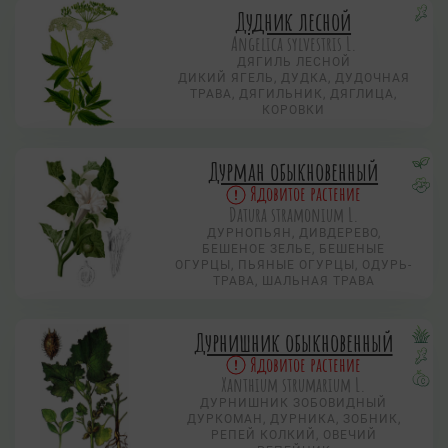
Дудник лесной
Angelica sylvestris L.
ДЯГИЛЬ ЛЕСНОЙ
ДИКИЙ ЯГЕЛЬ, ДУДКА, ДУДОЧНАЯ
ТРАВА, ДЯГИЛЬНИК, ДЯГЛИЦА,
КОРОВКИ
Дурман обыкновенный
Ядовитое растение
Datura stramonium L.
ДУРНОПЬЯН, ДИВДЕРЕВО,
БЕШЕНОЕ ЗЕЛЬЕ, БЕШЕНЫЕ
ОГУРЦЫ, ПЬЯНЫЕ ОГУРЦЫ, ОДУРЬ-
ТРАВА, ШАЛЬНАЯ ТРАВА
Дурнишник обыкновенный
Ядовитое растение
Xanthium strumarium L.
ДУРНИШНИК ЗОБОВИДНЫЙ
ДУРКОМАН, ДУРНИКА, ЗОБНИК,
РЕПЕЙ КОЛКИЙ, ОВЕЧИЙ