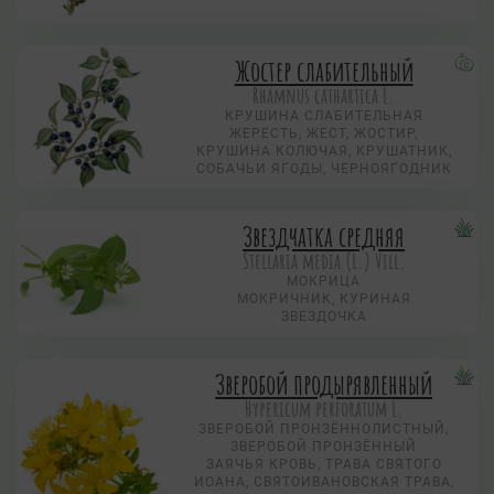
Жостер слабительный
Rhamnus cathartica L.
КРУШИНА СЛАБИТЕЛЬНАЯ
ЖЕРЕСТЬ, ЖЕСТ, ЖОСТИР,
КРУШИНА КОЛЮЧАЯ, КРУШАТНИК,
СОБАЧЬИ ЯГОДЫ, ЧЕРНОЯГОДНИК
Звездчатка средняя
Stellaria media (L.) Vill.
МОКРИЦА
МОКРИЧНИК, КУРИНАЯ
ЗВЕЗДОЧКА
Зверобой продырявленный
Hypericum perforatum L.
ЗВЕРОБОЙ ПРОНЗЁННОЛИСТНЫЙ,
ЗВЕРОБОЙ ПРОНЗЁННЫЙ
ЗАЯЧЬЯ КРОВЬ, ТРАВА СВЯТОГО
ИОАНА, СВЯТОИВАНОВСКАЯ ТРАВА,