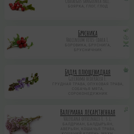
Crataegus sanguinea Pall.
БОЯРКА, ГЛОГ, ГЛОД
Брусника
Vaccinium vitis-idaea L.
БОРОВИКА, БРУСНИГА,
БРУСНИЧНИК
Будра плющевидная
Glechoma hederacea L.
ГРУДНАЯ ТРАВА, ОПУХОВАЯ ТРАВА,
СОБАЧЬЯ МЯТА,
СОРОКОНЕДУЖНИК
Валериана лекарственная
Valeriana officinalis L. s.l.
БАЛДРИАН, БАЛДЫРЬЯН,
АВЕРЬЯН, КОШАЧЬЯ ТРАВА,
КОШАЧИЙ КОРЕНЬ, МАУН,