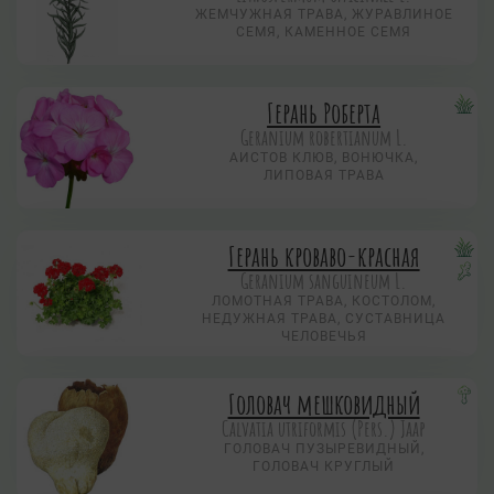
ЖЕМЧУЖНАЯ ТРАВА, ЖУРАВЛИНОЕ
СЕМЯ, КАМЕННОЕ СЕМЯ
Герань Роберта
Geranium robertianum L.
АИСТОВ КЛЮВ, ВОНЮЧКА,
ЛИПОВАЯ ТРАВА
Герань кроваво-красная
Geranium sanguineum L.
ЛОМОТНАЯ ТРАВА, КОСТОЛОМ,
НЕДУЖНАЯ ТРАВА, СУСТАВНИЦА
ЧЕЛОВЕЧЬЯ
Головач мешковидный
Calvatia utriformis (Pers.) Jaap
ГОЛОВАЧ ПУЗЫРЕВИДНЫЙ,
ГОЛОВАЧ КРУГЛЫЙ