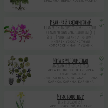
БРЕДИНА, ВЕРБА КОЗЬЯ, РАКИТА
Иван-чай узколистный
Chamerion angustifolium (L.) Holub,
Chamaenerion angustifolium (L.)
Scop., Epilobium angustifolium L.
КИПРЕЙ УЗКОЛИСТНЫЙ
КОПОРСКИЙ ЧАЙ, ПУШНИК
Ирга круглолистная
Amelanchier rotundifolia
ИРГА ОБЫКНОВЕННАЯ, ИРГА
ОВАЛЬНОЛИСТНАЯ
ВИННАЯ ЯГОДА, ДЕТСКАЯ ЯГОДА,
КАРИКА, КАРИНА, КАРИНКА
Ирис болотный
Iris pseudacorus L.
ИРИС ВОДЯНОЙ, КАСАТИК