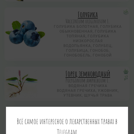
Голубика
Vaccinium uliginosum L.
ГОЛУБИКА БОЛОТНАЯ, ГОЛУБИКА
ОБЫКНОВЕННАЯ, ГОЛУБИКА
ТОПЯНАЯ, ГОЛУБИКА
НИЗКОРОСЛАЯ
ВОДОПЬЯНКА, ГОЛУБЕЦ,
ГОЛУБИЦА, ГОНОБОБ,
ГОНОБОБЕЛЬ, ГОНОБОЙ
Горец земноводный
Polygonum amphibium L.
ВОДЯНАЯ ГРЕЧИХА
ВОДЯНАЯ ГРЕЧИХА, УЖОВНИК,
УТЕВНИК, ЩУЧЬЯ ТРАВА
Горец змеиный
Всё самое интересное о лекарственных травах в
Polygonum bistorta L.
РАКОВЫЕ ШЕЙКИ
Telegram
ЗМЕЕВИК, БРЫЛЕНА, ЖИВОТНЫЙ