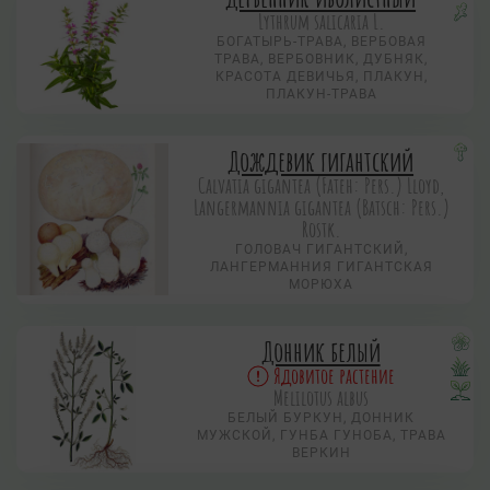
Lythrum salicaria L.
БОГАТЫРЬ-ТРАВА, ВЕРБОВАЯ
ТРАВА, ВЕРБОВНИК, ДУБНЯК,
КРАСОТА ДЕВИЧЬЯ, ПЛАКУН,
ПЛАКУН-ТРАВА
Дождевик гигантский
Calvatia gigantea (Fateh: Pers.) Lloyd,
Langermannia gigantea (Batsch: Pers.)
Rostk.
ГОЛОВАЧ ГИГАНТСКИЙ,
ЛАНГЕРМАННИЯ ГИГАНТСКАЯ
МОРЮХА
Донник белый
Ядовитое растение
Melilotus albus
БЕЛЫЙ БУРКУН, ДОННИК
МУЖСКОЙ, ГУНБА ГУНОБА, ТРАВА
ВЕРКИН