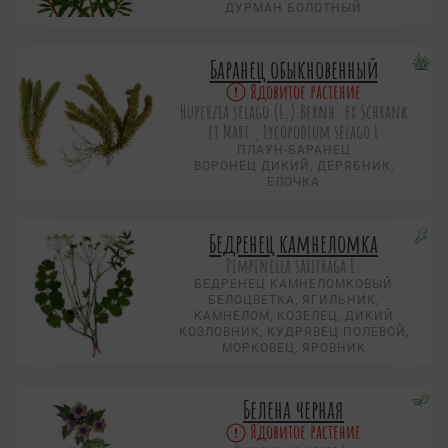
ДУРМАН БОЛОТНЫЙ
Баранец обыкновенный
Ядовитое растение
Huperzia selago (L.) Bernh. ex Schrank
et Mart., Lycopodium selago L
ПЛАУН-БАРАНЕЦ
ВОРОНЕЦ ДИКИЙ, ДЕРЯБНИК,
ЕЛОЧКА
Бедренец камнеломка
Pimpinella saxifraga L.
БЕДРЕНЕЦ КАМНЕЛОМКОВЫЙ
БЕЛОЦВЕТКА, ЯГИЛЬНИК,
КАМНЕЛОМ, КОЗЕЛЕЦ, ДИКИЙ
КОЗЛОВНИК, КУДРЯВЕЦ ПОЛЕВОЙ,
МОРКОВЕЦ, ЯРОВНИК
Белена черная
Ядовитое растение