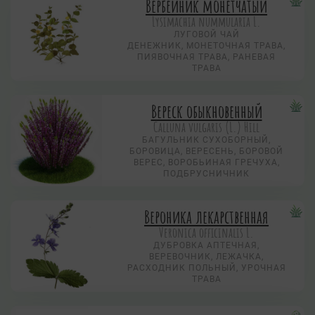
Вербейник монетчатый
Lysimachia nummularia L.
ЛУГОВОЙ ЧАЙ
ДЕНЕЖНИК, МОНЕТОЧНАЯ ТРАВА,
ПИЯВОЧНАЯ ТРАВА, РАНЕВАЯ
ТРАВА
Вереск обыкновенный
Calluna vulgaris (L.) Hill
БАГУЛЬНИК СУХОБОРНЫЙ,
БОРОВИЦА, ВЕРЕСЕНЬ, БОРОВОЙ
ВЕРЕС, ВОРОБЬИНАЯ ГРЕЧУХА,
ПОДБРУСНИЧНИК
Вероника лекарственная
Veronica officinalis L.
ДУБРОВКА АПТЕЧНАЯ,
ВЕРЕВОЧНИК, ЛЕЖАЧКА,
РАСХОДНИК ПОЛЬНЫЙ, УРОЧНАЯ
ТРАВА