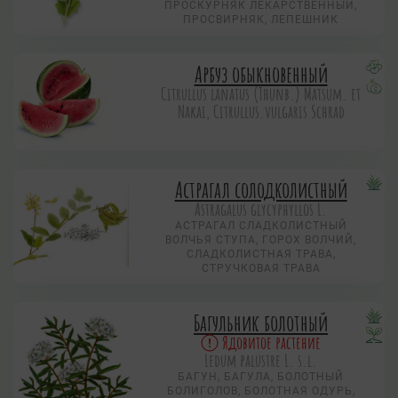
ПРОСКУРНЯК ЛЕКАРСТВЕННЫЙ,
ПРОСВИРНЯК, ЛЕПЕШНИК
Арбуз обыкновенный
Citrullus lanatus (Thunb.) Matsum. et
Nakai, Citrullus.vulgaris Schrad
Астрагал солодколистный
Astragalus glycyphyllos L.
АСТРАГАЛ СЛАДКОЛИСТНЫЙ
ВОЛЧЬЯ СТУПА, ГОРОХ ВОЛЧИЙ,
СЛАДКОЛИСТНАЯ ТРАВА,
СТРУЧКОВАЯ ТРАВА
Багульник болотный
Ядовитое растение
Ledum palustre L. s.l.
БАГУН, БАГУЛА, БОЛОТНЫЙ
БОЛИГОЛОВ, БОЛОТНАЯ ОДУРЬ,