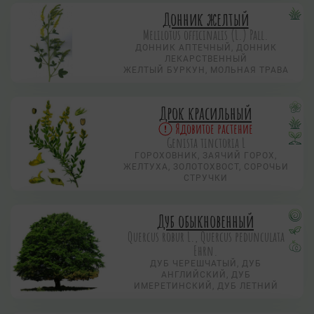
Донник желтый
Melilotus officinalis (L.) Pall.
ДОННИК АПТЕЧНЫЙ, ДОННИК
ЛЕКАРСТВЕННЫЙ
ЖЕЛТЫЙ БУРКУН, МОЛЬНАЯ ТРАВА
Дрок красильный
Ядовитое растение
Genista tinctoria L
ГОРОХОВНИК, ЗАЯЧИЙ ГОРОХ,
ЖЕЛТУХА, ЗОЛОТОХВОСТ, СОРОЧЬИ
СТРУЧКИ
Дуб обыкновенный
Quercus robur L., Quercus pedunculata
Ehrn.
ДУБ ЧЕРЕШЧАТЫЙ, ДУБ
АНГЛИЙСКИЙ, ДУБ
ИМЕРЕТИНСКИЙ, ДУБ ЛЕТНИЙ