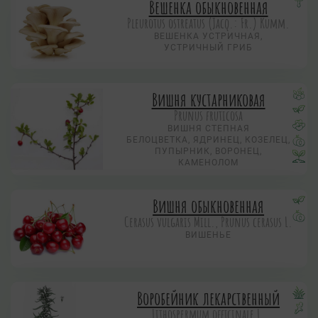
Вешенка обыкновенная
Pleurotus ostreatus (Jacq.: Fr.) Kumm.
ВЕШЕНКА УСТРИЧНАЯ,
УСТРИЧНЫЙ ГРИБ
Вишня кустарниковая
Prunus fruticosa
ВИШНЯ СТЕПНАЯ
БЕЛОЦВЕТКА, ЯДРИНЕЦ, КОЗЕЛЕЦ,
ПУПЫРНИК, ВОРОНЕЦ,
КАМЕНОЛОМ
Вишня обыкновенная
Cerasus vulgaris Mill., Prunus cerasus L.
ВИШЕНЬЕ
Воробейник лекарственный
Lithospermum officinale L.