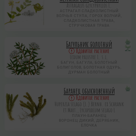
Astragalus glycyphyllos L.
АСТРАГАЛ СЛАДКОЛИСТНЫЙ
ВОЛЧЬЯ СТУПА, ГОРОХ ВОЛЧИЙ,
СЛАДКОЛИСТНАЯ ТРАВА,
СТРУЧКОВАЯ ТРАВА
Багульник болотный
Ядовитое растение
Ledum palustre L. s.l.
БАГУН, БАГУЛА, БОЛОТНЫЙ
БОЛИГОЛОВ, БОЛОТНАЯ ОДУРЬ,
ДУРМАН БОЛОТНЫЙ
Баранец обыкновенный
Ядовитое растение
Huperzia selago (L.) Bernh. ex Schrank
et Mart., Lycopodium selago L
ПЛАУН-БАРАНЕЦ
ВОРОНЕЦ ДИКИЙ, ДЕРЯБНИК,
ЕЛОЧКА