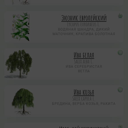
Зюзник европейский
Lycopus europaeus L.
ВОДЯНАЯ ШАНДРА, ДИКИЙ
МАТОЧНИК, КРАПИВА БОЛОТНАЯ
Ива белая
Salix alba L.
ИВА СЕРЕБРИСТАЯ
ВЕТЛА
Ива козья
Salix caprea L.
БРЕДИНА, ВЕРБА КОЗЬЯ, РАКИТА