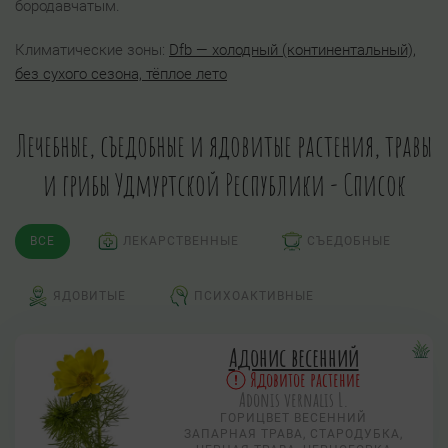
бородавчатым.
Климатические зоны:
Dfb — холодный (континентальный),
без сухого сезона, тёплое лето
Лечебные, съедобные и ядовитые растения, травы
и грибы Удмуртской Республики - Список
ВСЕ
ЛЕКАРСТВЕННЫЕ
СЪЕДОБНЫЕ
ЯДОВИТЫЕ
ПСИХОАКТИВНЫЕ
Адонис весенний
Ядовитое растение
Adonis vernalis L.
ГОРИЦВЕТ ВЕСЕННИЙ
ЗАПАРНАЯ ТРАВА, СТАРОДУБКА,