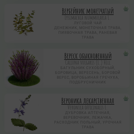
Вербейник монетчатый
Lysimachia nummularia L.
ЛУГОВОЙ ЧАЙ
ДЕНЕЖНИК, МОНЕТОЧНАЯ ТРАВА,
ПИЯВОЧНАЯ ТРАВА, РАНЕВАЯ
ТРАВА
Вереск обыкновенный
Calluna vulgaris (L.) Hill
БАГУЛЬНИК СУХОБОРНЫЙ,
БОРОВИЦА, ВЕРЕСЕНЬ, БОРОВОЙ
ВЕРЕС, ВОРОБЬИНАЯ ГРЕЧУХА,
ПОДБРУСНИЧНИК
Вероника лекарственная
Veronica officinalis L.
ДУБРОВКА АПТЕЧНАЯ,
ВЕРЕВОЧНИК, ЛЕЖАЧКА,
РАСХОДНИК ПОЛЬНЫЙ, УРОЧНАЯ
ТРАВА