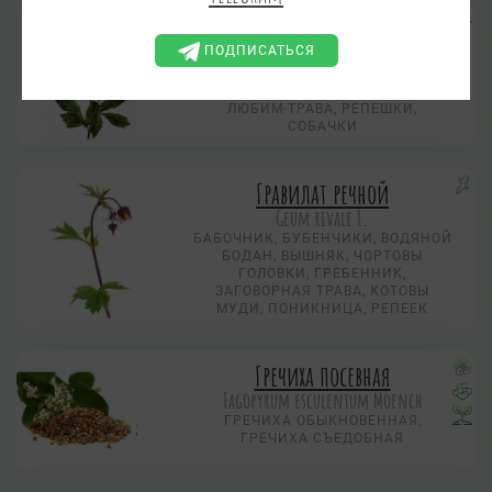
Гравилат городской
Geum urbanum L.
ПОДПИСАТЬСЯ
ГВОЗДИЧНЫЙ КОРЕНЬ, ГРАФИЛАТ,
ЖИВУЩАЯ ТРАВА, ЛЮБИМНИК,
ЛЮБИМ-ТРАВА, РЕПЕШКИ,
СОБАЧКИ
Гравилат речной
Geum rivale L.
БАБОЧНИК, БУБЕНЧИКИ, ВОДЯНОЙ
БОДАН, ВЫШНЯК, ЧОРТОВЫ
ГОЛОВКИ, ГРЕБЕННИК,
ЗАГОВОРНАЯ ТРАВА, КОТОВЫ
МУДИ, ПОНИКНИЦА, РЕПЕЕК
Гречиха посевная
Fagopyrum esculentum Moench
ГРЕЧИХА ОБЫКНОВЕННАЯ,
ГРЕЧИХА СЪЕДОБНАЯ