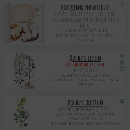
Дождевик гигантский
Calvatia gigantea (Fateh: Pers.) Lloyd,
Langermannia gigantea (Batsch: Pers.)
Rostk.
ГОЛОВАЧ ГИГАНТСКИЙ,
ЛАНГЕРМАННИЯ ГИГАНТСКАЯ
МОРЮХА
Донник белый
Ядовитое растение
Melilotus albus
БЕЛЫЙ БУРКУН, ДОННИК
МУЖСКОЙ, ГУНБА ГУНОБА, ТРАВА
ВЕРКИН
Донник желтый
Melilotus officinalis (L.) Pall.
ДОННИК АПТЕЧНЫЙ, ДОННИК
ЛЕКАРСТВЕННЫЙ
ЖЕЛТЫЙ БУРКУН, МОЛЬНАЯ ТРАВА