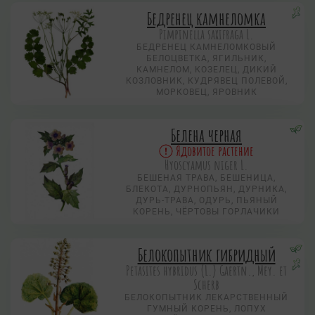
Бедренец камнеломка
Pimpinella saxifraga L.
БЕДРЕНЕЦ КАМНЕЛОМКОВЫЙ
БЕЛОЦВЕТКА, ЯГИЛЬНИК,
КАМНЕЛОМ, КОЗЕЛЕЦ, ДИКИЙ
КОЗЛОВНИК, КУДРЯВЕЦ ПОЛЕВОЙ,
МОРКОВЕЦ, ЯРОВНИК
Белена черная
Ядовитое растение
Hyoscyamus niger L.
БЕШЕНАЯ ТРАВА, БЕШЕНИЦА,
БЛЕКОТА, ДУРНОПЬЯН, ДУРНИКА,
ДУРЬ-ТРАВА, ОДУРЬ, ПЬЯНЫЙ
КОРЕНЬ, ЧЁРТОВЫ ГОРЛАЧИКИ
Белокопытник гибридный
Petasites hybridus (L.) Gaertn., Mey. et
Scherb
БЕЛОКОПЫТНИК ЛЕКАРСТВЕННЫЙ
ГУМНЫЙ КОРЕНЬ, ЛОПУХ