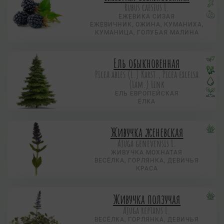
Rubus caesius L.
ЕЖЕВИКА СИЗАЯ
ЕЖЕВИЧНИК, ОЖИНА, КУМАНИХА,
КУМАНИЦА, ГОЛУБАЯ МАЛИНА
Ель обыкновенная
Picea abies (L.) Karst., Picea excelsa
(Lam.) Link
ЕЛЬ ЕВРОПЕЙСКАЯ
ЁЛКА
Живучка женевская
Ajuga genevensis L.
ЖИВУЧКА МОХНАТАЯ
ВЕСЁЛКА, ГОРЛЯНКА, ДЕВИЧЬЯ
КРАСА
Живучка ползучая
Аjuga reptans L.
ВЕСЁЛКА, ГОРЛЯНКА, ДЕВИЧЬЯ