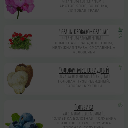
Geranium robertianum L.
АИСТОВ КЛЮВ, ВОНЮЧКА,
ЛИПОВАЯ ТРАВА
Герань кроваво-красная
Geranium sanguineum L.
ЛОМОТНАЯ ТРАВА, КОСТОЛОМ,
НЕДУЖНАЯ ТРАВА, СУСТАВНИЦА
ЧЕЛОВЕЧЬЯ
Головач мешковидный
Calvatia utriformis (Pers.) Jaap
ГОЛОВАЧ ПУЗЫРЕВИДНЫЙ,
ГОЛОВАЧ КРУГЛЫЙ
Голубика
Vaccinium uliginosum L.
ГОЛУБИКА БОЛОТНАЯ, ГОЛУБИКА
ОБЫКНОВЕННАЯ, ГОЛУБИКА
ТОПЯНАЯ, ГОЛУБИКА