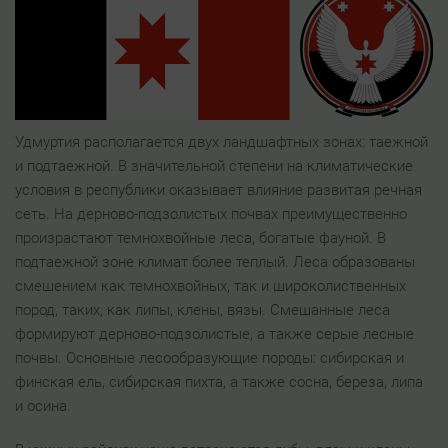
Удмуртия располагается двух ландшафтных зонах: таежной
и подтаежной. В значительной степени на климатические
условия в республики оказывает влияние развитая речная
сеть. На дерново-подзолистых почвах преимущественно
произрастают темнохвойные леса, богатые фауной. В
подтаежной зоне климат более теплый. Леса образованы
смешением как темнохвойных, так и широколиственных
пород, таких, как липы, клены, вязы. Смешанные леса
формируют дерново-подзолистые, а также серые лесные
почвы. Основные лесообразующие породы: сибирская и
финская ель, сибирская пихта, а также сосна, береза, липа
и осина.