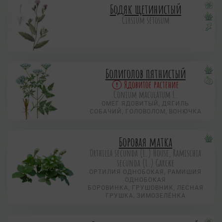
Бодяк щетинистый
Cirsium setosum
Болиголов пятнистый
Ядовитое растение
Conium maculatum L.
ОМЕГ ЯДОВИТЫЙ, ДЯГИЛЬ
СОБАЧИЙ, ГОЛОВОЛОМ, ВОНЮЧКА
Боровая матка
Orthilia secunda (L.) House, Ramischia
secunda (L.) Garсke
ОРТИЛИЯ ОДНОБОКАЯ, РАМИШИЯ
ОДНОБОКАЯ
БОРОВИНКА, ГРУШОВНИК, ЛЕСНАЯ
ГРУШКА, ЗИМОЗЕЛЁНКА