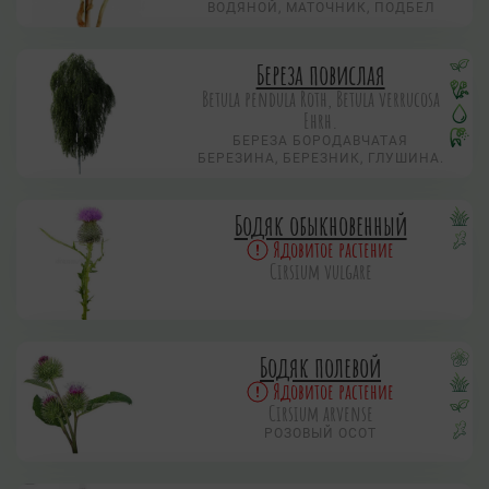
ВОДЯНОЙ, МАТОЧНИК, ПОДБЕЛ
Береза повислая
Betula pendula Roth, Betula verrucosa
Ehrh.
БЕРЕЗА БОРОДАВЧАТАЯ
БЕРЕЗИНА, БЕРЕЗНИК, ГЛУШИНА.
Бодяк обыкновенный
Ядовитое растение
Cirsium vulgare
Бодяк полевой
Ядовитое растение
Cirsium arvense
РОЗОВЫЙ ОСОТ