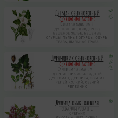
Дурман обыкновенный
Ядовитое растение
Datura stramonium L.
ДУРНОПЬЯН, ДИВДЕРЕВО,
БЕШЕНОЕ ЗЕЛЬЕ, БЕШЕНЫЕ
ОГУРЦЫ, ПЬЯНЫЕ ОГУРЦЫ, ОДУРЬ-
ТРАВА, ШАЛЬНАЯ ТРАВА
Дурнишник обыкновенный
Ядовитое растение
Xanthium strumarium L.
ДУРНИШНИК ЗОБОВИДНЫЙ
ДУРКОМАН, ДУРНИКА, ЗОБНИК,
РЕПЕЙ КОЛКИЙ, ОВЕЧИЙ
РЕПЕЙНИК
Душица обыкновенная
Origanum vulgare L.
ОРЕГАНО
ДУХОВЫМ ЦВЕТ, ДУШКА,