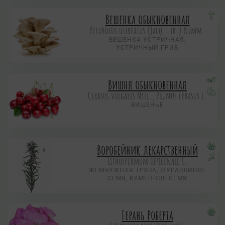
Вешенка обыкновенная
Pleurotus ostreatus (Jacq.: Fr.) Kumm.
ВЕШЕНКА УСТРИЧНАЯ,
УСТРИЧНЫЙ ГРИБ
Вишня обыкновенная
Cerasus vulgaris Mill., Prunus cerasus L.
ВИШЕНЬЕ
Воробейник лекарственный
Lithospermum officinale L.
ЖЕМЧУЖНАЯ ТРАВА, ЖУРАВЛИНОЕ
СЕМЯ, КАМЕННОЕ СЕМЯ
Герань Роберта