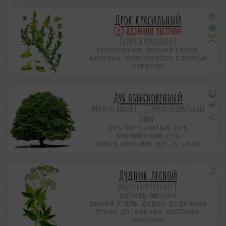
Дрок красильный
Ядовитое растение
Genista tinctoria L
ГОРОХОВНИК, ЗАЯЧИЙ ГОРОХ,
ЖЕЛТУХА, ЗОЛОТОХВОСТ, СОРОЧЬИ
СТРУЧКИ
Дуб обыкновенный
Quercus robur L., Quercus pedunculata
Ehrn.
ДУБ ЧЕРЕШЧАТЫЙ, ДУБ
АНГЛИЙСКИЙ, ДУБ
ИМЕРЕТИНСКИЙ, ДУБ ЛЕТНИЙ
Дудник лесной
Angelica sylvestris L.
ДЯГИЛЬ ЛЕСНОЙ
ДИКИЙ ЯГЕЛЬ, ДУДКА, ДУДОЧНАЯ
ТРАВА, ДЯГИЛЬНИК, ДЯГЛИЦА,
КОРОВКИ