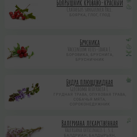
Боярышник кроваво-красный
Crataegus sanguinea Pall.
БОЯРКА, ГЛОГ, ГЛОД
Брусника
Vaccinium vitis-idaea L.
БОРОВИКА, БРУСНИГА,
БРУСНИЧНИК
Будра плющевидная
Glechoma hederacea L.
ГРУДНАЯ ТРАВА, ОПУХОВАЯ ТРАВА,
СОБАЧЬЯ МЯТА,
СОРОКОНЕДУЖНИК
Валериана лекарственная
Valeriana officinalis L. s.l.
БАЛДРИАН, БАЛДЫРЬЯН,