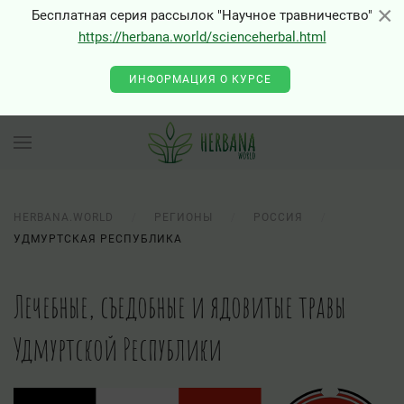
×
×
Бесплатная серия рассылок "Научное травничество"
https://herbana.world/scienceherbal.html
ИНФОРМАЦИЯ О КУРСЕ
HERBANA.WORLD
РЕГИОНЫ
РОССИЯ
УДМУРТСКАЯ РЕСПУБЛИКА
Лечебные, съедобные и ядовитые травы
Удмуртской Республики