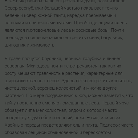
В южных районах чаще встречаются дубы, вязы и клены.
Север республики большей частью покрывает темно-
зеленый ковер южной тайги, изредка прерываемый
пашнями и приречными лугами. Преобладающими здесь
являются пихтово-еловые леса и сосновые боры. Почти
повсюду в подлеске можно встретить осину, багульник,
шиповник и жимолость.
В траве прячутся брусника, черника, голубика и линнея
северная. Мхи здесь почти не встречаются, так как их
росту мешают травянистые растения, характерные для
широколиственных лесов. Здесь легко встретить копытень,
чистец лесной, воронец колосистый и многие другие
растения. По мере продвижения к югу, можно заметить, что
тайгу постепенно сменяют смешанные леса. Первый ярус
образует липа мелколистная, рядом с которой часто
соседствует дуб обыкновенный, реже – вяз, или ильм.
Хвойные породы представляют ель и пихта. Подлесок часто
образован лещиной обыкновенной и бересклетом