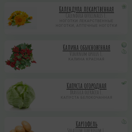
Календула лекарственная
Calendula officinalis L.
НОГОТКИ ЛЕКАРСТВЕННЫЕ
НОГОТКИ, АПТЕЧНЫЕ НОГОТКИ
Калина обыкновенная
Viburnum opulus L.
КАЛИНА КРАСНАЯ
Капуста огородная
Brassica oleracea L.
КАПУСТА БЕЛОКОЧАННАЯ
Картофель
Solatium tuberosum L.