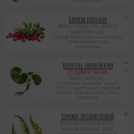
КАШКА БЕЛАЯ
Клюква болотная
Охусоccus palustris Pers., Охусоccus
quadripetalus Gilib.
КЛЮКВА ОБЫКНОВЕННАЯ, КЛЮКВА
ЧЕТЫРЕХЛЕПЕСТНАЯ
ЖУРАВЛИНА
Копытень европейский
Ядовитое растение
Asarum europaeum L.
КОПЫТНИК, ЛАДАНКА, ДИКИЙ
ПЕРЕЦ, ПОДОРЕШНИК, РВОТНЫЙ
КОРЕНЬ, СКИПИДАРНАЯ ТРАВА,
БЛЕВУНЬЯ
Коровяк густоцветковый
Verbascum densiflorum Bertol.,
Verbascum thapsiforme Schrad.