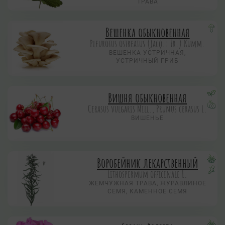
ТРАВА
Вешенка обыкновенная
Pleurotus ostreatus (Jacq.: Fr.) Kumm.
ВЕШЕНКА УСТРИЧНАЯ,
УСТРИЧНЫЙ ГРИБ
Вишня обыкновенная
Cerasus vulgaris Mill., Prunus cerasus L.
ВИШЕНЬЕ
Воробейник лекарственный
Lithospermum officinale L.
ЖЕМЧУЖНАЯ ТРАВА, ЖУРАВЛИНОЕ
СЕМЯ, КАМЕННОЕ СЕМЯ