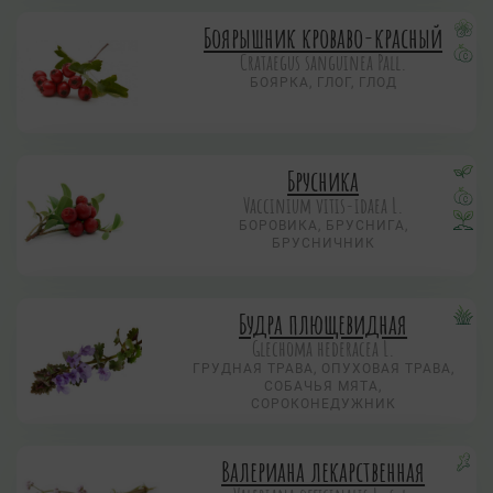
Боярышник кроваво-красный
Crataegus sanguinea Pall.
БОЯРКА, ГЛОГ, ГЛОД
Брусника
Vaccinium vitis-idaea L.
БОРОВИКА, БРУСНИГА,
БРУСНИЧНИК
Будра плющевидная
Glechoma hederacea L.
ГРУДНАЯ ТРАВА, ОПУХОВАЯ ТРАВА,
СОБАЧЬЯ МЯТА,
СОРОКОНЕДУЖНИК
Валериана лекарственная