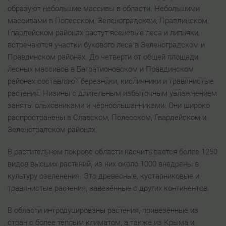
образуют небольшие массивы в области. Небольшими
массивами в Полесском, Зеленоградском, Правдинском,
Гвардейском районах растут ясеневые леса и липняки,
встречаются участки букового леса в Зеленоградском и
Правдинском районах. До четверти от общей площади
лесных массивов в Багратионовском и Правдинском
районах составляют березняки, кисличники и травянистые
растения. Низины с длительным избыточным увлажнением
заняты ольховниками и чёрноольшанниками. Они широко
распространёны в Славском, Полесском, Гвардейском и
Зеленоградском районах.
В растительном покрове области насчитывается более 1250
видов высших растений, из них около 1000 внедрены в
культуру озеленения. Это древесные, кустарниковые и
травянистые растения, завезённые с других континентов.
В области интродуцированы растения, привезённые из
стран с более тёплым климатом, а также из Крыма и