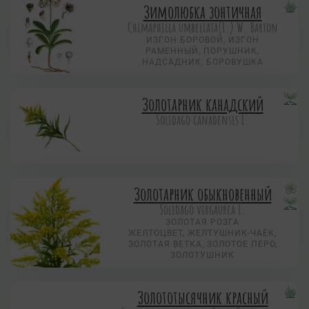
Зимолюбка зонтичная
Chimaphilla umbellata(L.) W. Barton
ИЗГОН БОРОВОЙ, ИЗГОН
РАМЕННЫЙ, ПОРУШНИК,
НАДСАДНИК, БОРОВУШКА
Золотарник канадский
Solidago canadensis L.
Золотарник обыкновенный
Solidago virgaurea L.
ЗОЛОТАЯ РОЗГА
ЖЕЛТОЦВЕТ, ЖЕЛТУШНИК-ЧАЁК,
ЗОЛОТАЯ ВЕТКА, ЗОЛОТОЕ ПЕРО,
ЗОЛОТУШНИК
Золототысячник красный