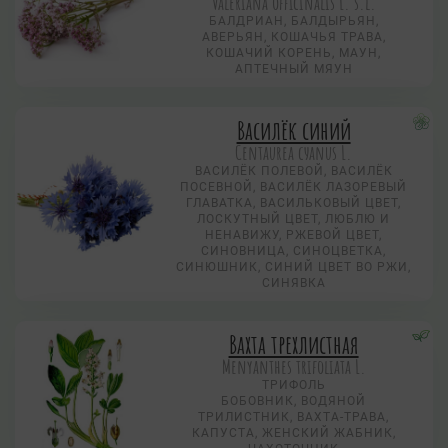
Valeriana officinalis L. s.l.
БАЛДРИАН, БАЛДЫРЬЯН,
АВЕРЬЯН, КОШАЧЬЯ ТРАВА,
КОШАЧИЙ КОРЕНЬ, МАУН,
АПТЕЧНЫЙ МЯУН
Василёк синий
Centaurea суanus L.
ВАСИЛЁК ПОЛЕВОЙ, ВАСИЛЁК
ПОСЕВНОЙ, ВАСИЛЁК ЛАЗОРЕВЫЙ
ГЛАВАТКА, ВАСИЛЬКОВЫЙ ЦВЕТ,
ЛОСКУТНЫЙ ЦВЕТ, ЛЮБЛЮ И
НЕНАВИЖУ, РЖЕВОЙ ЦВЕТ,
СИНОВНИЦА, СИНОЦВЕТКА,
СИНЮШНИК, СИНИЙ ЦВЕТ ВО РЖИ,
СИНЯВКА
Вахта трехлистная
Menyanthes trifoliata L.
ТРИФОЛЬ
БОБОВНИК, ВОДЯНОЙ
ТРИЛИСТНИК, ВАХТА-ТРАВА,
КАПУСТА, ЖЕНСКИЙ ЖАБНИК,