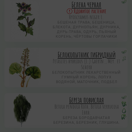
Белена черная
Ядовитое растение
Hyoscyamus niger L.
БЕШЕНАЯ ТРАВА, БЕШЕНИЦА,
БЛЕКОТА, ДУРНОПЬЯН, ДУРНИКА,
ДУРЬ-ТРАВА, ОДУРЬ, ПЬЯНЫЙ
КОРЕНЬ, ЧЁРТОВЫ ГОРЛАЧИКИ
Белокопытник гибридный
Petasites hybridus (L.) Gaertn., Mey. et
Scherb
БЕЛОКОПЫТНИК ЛЕКАРСТВЕННЫЙ
ГУМНЫЙ КОРЕНЬ, ЛОПУХ
ВОДЯНОЙ, МАТОЧНИК, ПОДБЕЛ
Береза повислая
Betula pendula Roth, Betula verrucosa
Ehrh.
БЕРЕЗА БОРОДАВЧАТАЯ
БЕРЕЗИНА, БЕРЕЗНИК, ГЛУШИНА.