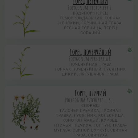
Горец перечный
Polygonum hydropiper L.
ВОДЯНОЙ ПЕРЕЦ
ГЕМОРРОИДАЛЬНИК, ГОРЧАК
ЖЕНСКИЙ, ГОРЧИШНАЯ ТРАВА,
ЛЕСНАЯ ГОРЧИЦА, ПЕРЕЦ
СОБАЧИЙ
Горец почечуйный
Polygonum persicaria L.
ПОЧЕЧУЙНАЯ ТРАВА
ГОРЧАК ПОЧЕЧУЙНЫЙ, ГУСЯТНИК
ДИКИЙ, ЛЯГУШАЧЬЯ ТРАВА
Горец птичий
Polygonum aviculare L. s.l.
СПОРЫШ
ГАЛОЧЬЯ ГРЕЧИХА, ГУСИНАЯ
ТРАВКА, ГУСЯТНИК, КОЛЕСНИЦА,
КОНОТОП МАЛЫЙ, КУРОЕД,
ПТИЧЬЯ ГРЕЧИХА, ТОПТУН, ТРАВА-
МУРАВА, СВИНОЙ БУРКУН, СВИНАЯ
ТРАВА, СВИНУХА