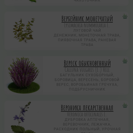
ЧАХОТОЧНИК
Вербейник монетчатый
Lysimachia nummularia L.
ЛУГОВОЙ ЧАЙ
ДЕНЕЖНИК, МОНЕТОЧНАЯ ТРАВА,
ПИЯВОЧНАЯ ТРАВА, РАНЕВАЯ
ТРАВА
Вереск обыкновенный
Calluna vulgaris (L.) Hill
БАГУЛЬНИК СУХОБОРНЫЙ,
БОРОВИЦА, ВЕРЕСЕНЬ, БОРОВОЙ
ВЕРЕС, ВОРОБЬИНАЯ ГРЕЧУХА,
ПОДБРУСНИЧНИК
Вероника лекарственная
Veronica officinalis L.
ДУБРОВКА АПТЕЧНАЯ,
ВЕРЕВОЧНИК, ЛЕЖАЧКА,
РАСХОДНИК ПОЛЬНЫЙ, УРОЧНАЯ