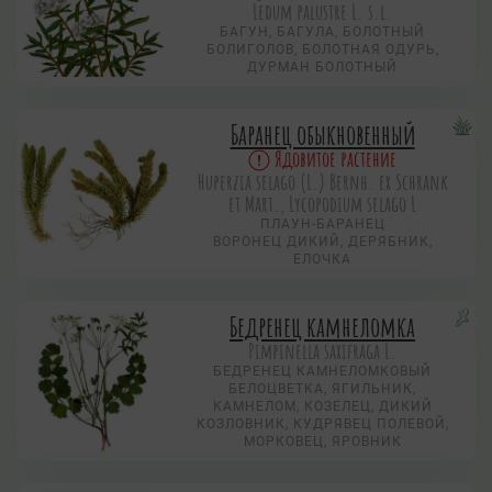
Ledum palustre L. s.l.
БАГУН, БАГУЛА, БОЛОТНЫЙ
БОЛИГОЛОВ, БОЛОТНАЯ ОДУРЬ,
ДУРМАН БОЛОТНЫЙ
Баранец обыкновенный
Ядовитое растение
Huperzia selago (L.) Bernh. ex Schrank
et Mart., Lycopodium selago L
ПЛАУН-БАРАНЕЦ
ВОРОНЕЦ ДИКИЙ, ДЕРЯБНИК,
ЕЛОЧКА
Бедренец камнеломка
Pimpinella saxifraga L.
БЕДРЕНЕЦ КАМНЕЛОМКОВЫЙ
БЕЛОЦВЕТКА, ЯГИЛЬНИК,
КАМНЕЛОМ, КОЗЕЛЕЦ, ДИКИЙ
КОЗЛОВНИК, КУДРЯВЕЦ ПОЛЕВОЙ,
МОРКОВЕЦ, ЯРОВНИК