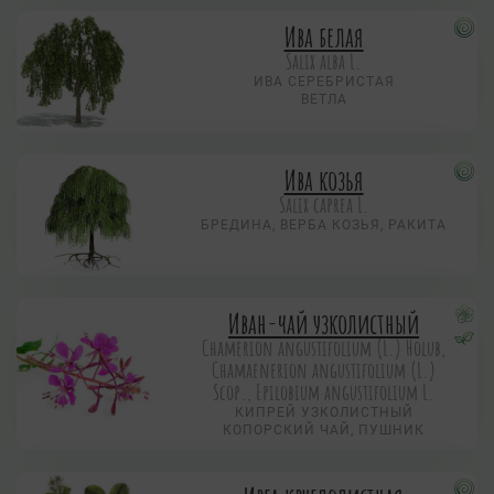
Ива белая
Salix alba L.
ИВА СЕРЕБРИСТАЯ
ВЕТЛА
Ива козья
Salix caprea L.
БРЕДИНА, ВЕРБА КОЗЬЯ, РАКИТА
Иван-чай узколистный
Chamerion angustifolium (L.) Holub,
Chamaenerion angustifolium (L.)
Scop., Epilobium angustifolium L.
КИПРЕЙ УЗКОЛИСТНЫЙ
КОПОРСКИЙ ЧАЙ, ПУШНИК