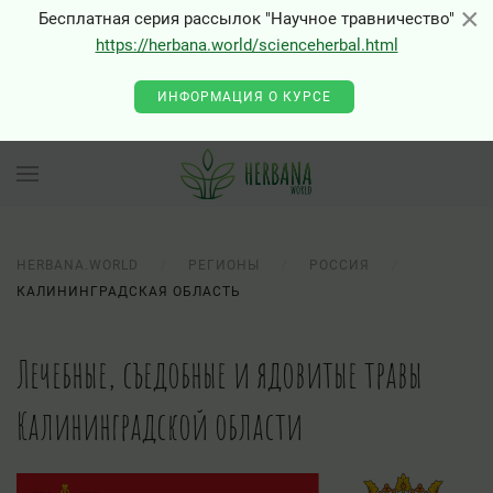
×
×
Бесплатная серия рассылок "Научное травничество"
https://herbana.world/scienceherbal.html
ИНФОРМАЦИЯ О КУРСЕ
HERBANA.WORLD
РЕГИОНЫ
РОССИЯ
КАЛИНИНГРАДСКАЯ ОБЛАСТЬ
Лечебные, съедобные и ядовитые травы
Калининградской области