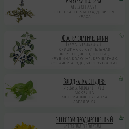
Живучка ползучая
Аjuga reptans L.
ВЕСЁЛКА, ГОРЛЯНКА, ДЕВИЧЬЯ
КРАСА
Жостер слабительный
Rhamnus cathartica L.
КРУШИНА СЛАБИТЕЛЬНАЯ
ЖЕРЕСТЬ, ЖЕСТ, ЖОСТИР,
КРУШИНА КОЛЮЧАЯ, КРУШАТНИК,
СОБАЧЬИ ЯГОДЫ, ЧЕРНОЯГОДНИК
Звездчатка средняя
Stellaria media (L.) Vill.
МОКРИЦА
МОКРИЧНИК, КУРИНАЯ
ЗВЕЗДОЧКА
Зверобой продырявленный
Hypericum perforatum L.