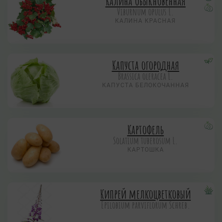
Калина обыкновенная
Viburnum opulus L.
КАЛИНА КРАСНАЯ
Капуста огородная
Brassica oleracea L.
КАПУСТА БЕЛОКОЧАННАЯ
Картофель
Solatium tuberosum L.
КАРТОШКА
Кипрей мелкоцветковый
Epilobium parviflorum Schreb.