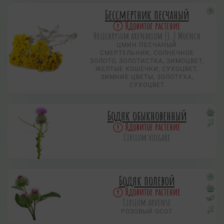
Бессмертник песчаный
Ядовитое растение
Helichrysum arenarium (L.) Moench
ЦМИН ПЕСЧАНЫЙ
СМЕРТЕЛЬНИК, СОЛНЕЧНОЕ
ЗОЛОТО, ЗОЛОТИСТКА, ЗИМОЦВЕТ,
ЖЕЛТЫЕ КОШЕЧКИ, СУХОЦВЕТ,
ЗИМНИЕ ЦВЕТЫ, ЗОЛОТУХА,
СУХОЦВЕТ
Бодяк обыкновенный
Ядовитое растение
Cirsium vulgare
Бодяк полевой
Ядовитое растение
Cirsium arvense
РОЗОВЫЙ ОСОТ