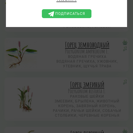
ОБЫКНОВЕННАЯ, ГОЛУБИКА
ТОПЯНАЯ, ГОЛУБИКА
НИЗКОРОСЛАЯ
ПОДПИСАТЬСЯ
ВОДОПЬЯНКА, ГОЛУБЕЦ,
ГОЛУБИЦА, ГОНОБОБ,
ГОНОБОБЕЛЬ, ГОНОБОЙ
Горец земноводный
Polygonum amphibium L.
ВОДЯНАЯ ГРЕЧИХА
ВОДЯНАЯ ГРЕЧИХА, УЖОВНИК,
УТЕВНИК, ЩУЧЬЯ ТРАВА
Горец змеиный
Polygonum bistorta L.
РАКОВЫЕ ШЕЙКИ
ЗМЕЕВИК, БРЫЛЕНА, ЖИВОТНЫЙ
КОРЕНЬ, ЗАВЯЗНЫЙ КОРЕНЬ,
РАЧИКИ, РАЧЬИ ШЕЙКИ, СОБАЧЬИ
СТОЛБИКИ, ЧЕРЕВНЫЕ КОРЕНЬЯ