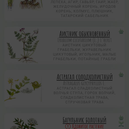
ЛЕПЕХА, АГИР, ГАВЬЯР, ГАИР, ЖАЕР,
ЖЕЛУДОЧНЫЙ КОРЕНЬ, ИРОДОВ
КОРЕНЬ, КОЛМУС, ПЛЮШНИК,
ТАТАРСКИЙ САБЕЛЬНИК
Аистник обыкновенный
Erodium cicutarium (L.) L’Herit
АИСТНИК ЦИКУТОВЫЙ
ГРАБЕЛЬКИ, ЖУРАВЕЛЬНИК
ЦИКУТОВЫЙ, ИГОЛЬНИК, МАЛЫЕ
ГРАБЕЛЬКИ, ПОТАЙНЫЕ ГРАБЛИ
Астрагал солодколистный
Astragalus glycyphyllos L.
АСТРАГАЛ СЛАДКОЛИСТНЫЙ
ВОЛЧЬЯ СТУПА, ГОРОХ ВОЛЧИЙ,
СЛАДКОЛИСТНАЯ ТРАВА,
СТРУЧКОВАЯ ТРАВА
Багульник болотный
Ядовитое растение