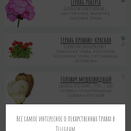
Герань Роберта
Geranium robertianum L.
АИСТОВ КЛЮВ, ВОНЮЧКА,
ЛИПОВАЯ ТРАВА
Герань кроваво-красная
Geranium sanguineum L.
ЛОМОТНАЯ ТРАВА, КОСТОЛОМ,
НЕДУЖНАЯ ТРАВА, СУСТАВНИЦА
ЧЕЛОВЕЧЬЯ
Головач мешковидный
Calvatia utriformis (Pers.) Jaap
ГОЛОВАЧ ПУЗЫРЕВИДНЫЙ,
ГОЛОВАЧ КРУГЛЫЙ
Голубика
Всё самое интересное о лекарственных травах в
Vaccinium uliginosum L.
Telegram
ГОЛУБИКА БОЛОТНАЯ, ГОЛУБИКА