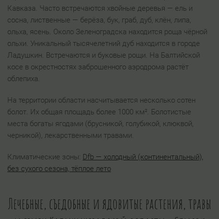
Кавказа. Часто встречаются хвойные деревья — ель и
сосна, лиственные — берёза, бук, граб, дуб, клён, липа,
ольха, ясень. Около Зеленоградска находится роща чёрной
ольхи. Уникальный тысячелетний дуб находится в городе
Ладушкин. Встречаются и буковые рощи. На Балтийской
косе в окрестностях заброшенного аэродрома растёт
облепиха.
На территории области насчитывается несколько сотен
болот. Их общая площадь более 1000 км². Болотистые
места богаты ягодами (брусникой, голубикой, клюквой,
черникой), лекарственными травами.
Климатические зоны:
Dfb — холодный (континентальный),
без сухого сезона, тёплое лето
Лечебные, съедобные и ядовитые растения, травы