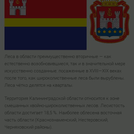
Леса в области преимущественно вторичные — как
естественно возобновившиеся, так и в значительной мере
искусственно созданные: посаженные в XVIII—XIX веках
после того, как широколиственные леса были вырублены.
Леса чётко делятся на кварталы.
Территория Калининградской области относится к зоне
смешанных хвойно-широколиственных лесов. Лесистость
области достигает 18,5 %. Наиболее облесена восточная
часть области (Краснознаменский, Нестеровский,
Черняховский районы).