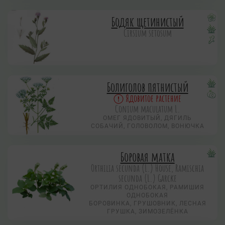
Бодяк щетинистый
Cirsium setosum
Болиголов пятнистый
Ядовитое растение
Conium maculatum L.
ОМЕГ ЯДОВИТЫЙ, ДЯГИЛЬ
СОБАЧИЙ, ГОЛОВОЛОМ, ВОНЮЧКА
Боровая матка
Orthilia secunda (L.) House, Ramischia
secunda (L.) Garсke
ОРТИЛИЯ ОДНОБОКАЯ, РАМИШИЯ
ОДНОБОКАЯ
БОРОВИНКА, ГРУШОВНИК, ЛЕСНАЯ
ГРУШКА, ЗИМОЗЕЛЁНКА