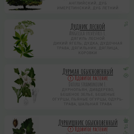
АНГЛИЙСКИЙ, ДУБ
ИМЕРЕТИНСКИЙ, ДУБ ЛЕТНИЙ
Дудник лесной
Angelica sylvestris L.
ДЯГИЛЬ ЛЕСНОЙ
ДИКИЙ ЯГЕЛЬ, ДУДКА, ДУДОЧНАЯ
ТРАВА, ДЯГИЛЬНИК, ДЯГЛИЦА,
КОРОВКИ
Дурман обыкновенный
Ядовитое растение
Datura stramonium L.
ДУРНОПЬЯН, ДИВДЕРЕВО,
БЕШЕНОЕ ЗЕЛЬЕ, БЕШЕНЫЕ
ОГУРЦЫ, ПЬЯНЫЕ ОГУРЦЫ, ОДУРЬ-
ТРАВА, ШАЛЬНАЯ ТРАВА
Дурнишник обыкновенный
Ядовитое растение