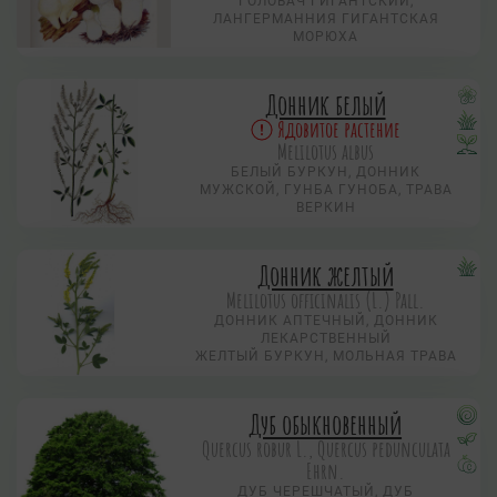
ГОЛОВАЧ ГИГАНТСКИЙ,
ЛАНГЕРМАННИЯ ГИГАНТСКАЯ
МОРЮХА
Донник белый
Ядовитое растение
Melilotus albus
БЕЛЫЙ БУРКУН, ДОННИК
МУЖСКОЙ, ГУНБА ГУНОБА, ТРАВА
ВЕРКИН
Донник желтый
Melilotus officinalis (L.) Pall.
ДОННИК АПТЕЧНЫЙ, ДОННИК
ЛЕКАРСТВЕННЫЙ
ЖЕЛТЫЙ БУРКУН, МОЛЬНАЯ ТРАВА
Дуб обыкновенный
Quercus robur L., Quercus pedunculata
Ehrn.
ДУБ ЧЕРЕШЧАТЫЙ, ДУБ