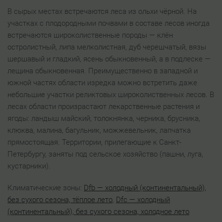
В сырых местах встречаются леса из ольхи чёрной. На
участках с плодородными почвами в составе лесов иногда
встречаются широколиственные породы — клён
остролистный, липа мелколистная, дуб черешчатый, вязы
шершавый и гладкий, ясень обыкновенный, а в подлеске —
лещина обыкновенная. Преимущественно в западной и
южной частях области изредка можно встретить даже
небольшие участки реликтовых широколиственных лесов. В
лесах области произрастают лекарственные растения и
ягоды: ландыш майский, толокнянка, черника, брусника,
клюква, малина, багульник, можжевельник, лапчатка
прямостоящая. Территории, прилегающие к Санкт-
Петербургу, заняты под сельское хозяйство (пашни, луга,
кустарники).
Климатические зоны:
Dfb — холодный (континентальный),
без сухого сезона, тёплое лето
,
Dfс — холодный
(континентальный), без сухого сезона, холодное лето