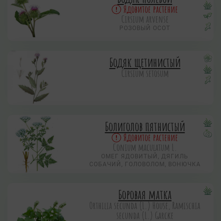
Ядовитое растение
Cirsium arvense
РОЗОВЫЙ ОСОТ
Бодяк щетинистый
Cirsium setosum
Болиголов пятнистый
Ядовитое растение
Conium maculatum L.
ОМЕГ ЯДОВИТЫЙ, ДЯГИЛЬ
СОБАЧИЙ, ГОЛОВОЛОМ, ВОНЮЧКА
Боровая матка
Orthilia secunda (L.) House, Ramischia
secunda (L.) Garсke