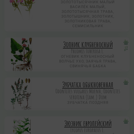
ЗОЛОТОТЫСЯЧНИК МАЛЫЙ
ВАСИЛЁК МАЛЫЙ,
ЗОЛОТОТЫСЯЧНАЯ ТРАВА,
ЗОЛОТЫШНИК, ЗОЛОТНИК,
ЗОЛОТНИКОВАЯ ТРАВА,
СЕМИСИЛЬНИК
Зопник клубненосный
Phlomis tuberosa L.
ОГНЕВИК КЛУБНЕНОСНЫЙ
ВОЛЧЬЕ УХО, ЗАЯЧЬЯ ТРАВА,
СВИНЯЧЬЯ БАБКА
Зубчатка обыкновенная
Odontites vulgaris Moenh, Odontites
serotina (Lam.) Dum
ЗУБЧАТКА ПОЗДНЯЯ
Зюзник европейский
Lycopus europaeus L.