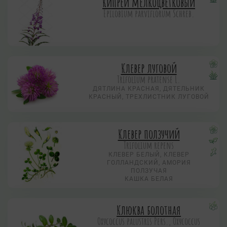
Кипрей мелкоцветковый
Epilobium parviflorum Schreb.
Клевер луговой
Trifolium pratense L.
ДЯТЛИНА КРАСНАЯ, ДЯТЕЛЬНИК
КРАСНЫЙ, ТРЕХЛИСТНИК ЛУГОВОЙ
Клевер ползучий
Trifolium repens
КЛЕВЕР БЕЛЫЙ, КЛЕВЕР
ГОЛЛАНДСКИЙ, АМОРИЯ
ПОЛЗУЧАЯ
КАШКА БЕЛАЯ
Клюква болотная
Охусоccus palustris Pers., Охусоccus