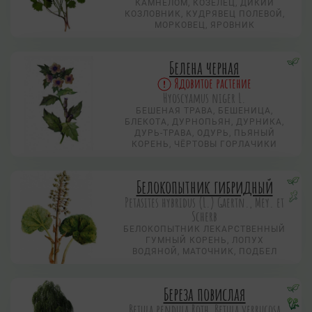
КАМНЕЛОМ, КОЗЕЛЕЦ, ДИКИЙ
КОЗЛОВНИК, КУДРЯВЕЦ ПОЛЕВОЙ,
МОРКОВЕЦ, ЯРОВНИК
Белена черная
Ядовитое растение
Hyoscyamus niger L.
БЕШЕНАЯ ТРАВА, БЕШЕНИЦА,
БЛЕКОТА, ДУРНОПЬЯН, ДУРНИКА,
ДУРЬ-ТРАВА, ОДУРЬ, ПЬЯНЫЙ
КОРЕНЬ, ЧЁРТОВЫ ГОРЛАЧИКИ
Белокопытник гибридный
Petasites hybridus (L.) Gaertn., Mey. et
Scherb
БЕЛОКОПЫТНИК ЛЕКАРСТВЕННЫЙ
ГУМНЫЙ КОРЕНЬ, ЛОПУХ
ВОДЯНОЙ, МАТОЧНИК, ПОДБЕЛ
Береза повислая
Betula pendula Roth, Betula verrucosa