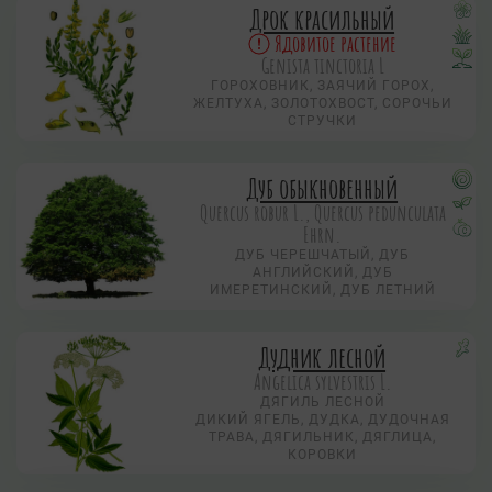
Дрок красильный
Ядовитое растение
Genista tinctoria L
ГОРОХОВНИК, ЗАЯЧИЙ ГОРОХ,
ЖЕЛТУХА, ЗОЛОТОХВОСТ, СОРОЧЬИ
СТРУЧКИ
Дуб обыкновенный
Quercus robur L., Quercus pedunculata
Ehrn.
ДУБ ЧЕРЕШЧАТЫЙ, ДУБ
АНГЛИЙСКИЙ, ДУБ
ИМЕРЕТИНСКИЙ, ДУБ ЛЕТНИЙ
Дудник лесной
Angelica sylvestris L.
ДЯГИЛЬ ЛЕСНОЙ
ДИКИЙ ЯГЕЛЬ, ДУДКА, ДУДОЧНАЯ
ТРАВА, ДЯГИЛЬНИК, ДЯГЛИЦА,
КОРОВКИ