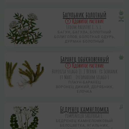
Багульник болотный
Ядовитое растение
Ledum palustre L. s.l.
БАГУН, БАГУЛА, БОЛОТНЫЙ
БОЛИГОЛОВ, БОЛОТНАЯ ОДУРЬ,
ДУРМАН БОЛОТНЫЙ
Баранец обыкновенный
Ядовитое растение
Huperzia selago (L.) Bernh. ex Schrank
et Mart., Lycopodium selago L
ПЛАУН-БАРАНЕЦ
ВОРОНЕЦ ДИКИЙ, ДЕРЯБНИК,
ЕЛОЧКА
Бедренец камнеломка
Pimpinella saxifraga L.
БЕДРЕНЕЦ КАМНЕЛОМКОВЫЙ
БЕЛОЦВЕТКА, ЯГИЛЬНИК,