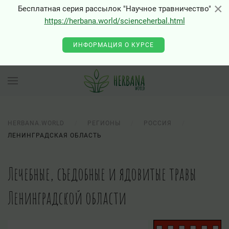
×
×
Бесплатная серия рассылок "Научное травничество"
https://herbana.world/scienceherbal.html
ИНФОРМАЦИЯ О КУРСЕ
HERBANA.WORLD
РЕГИОНЫ
РОССИЯ
ЛЕНИНГРАДСКАЯ ОБЛАСТЬ
Лечебные, съедобные и ядовитые травы
Ленинградской области