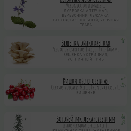
Veronica officinalis L.
ДУБРОВКА АПТЕЧНАЯ,
ВЕРЕВОЧНИК, ЛЕЖАЧКА,
РАСХОДНИК ПОЛЬНЫЙ, УРОЧНАЯ
ТРАВА
Вешенка обыкновенная
Pleurotus ostreatus (Jacq.: Fr.) Kumm.
ВЕШЕНКА УСТРИЧНАЯ,
УСТРИЧНЫЙ ГРИБ
Вишня обыкновенная
Cerasus vulgaris Mill., Prunus cerasus L.
ВИШЕНЬЕ
Воробейник лекарственный
Lithospermum officinale L.
ЖЕМЧУЖНАЯ ТРАВА, ЖУРАВЛИНОЕ