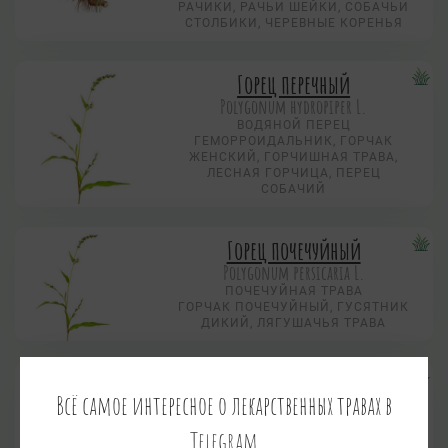
РАЧИКИ, РАЧЬИ ШЕЙКИ, СОБАЧЬИ
СТОЛБИКИ, ЧЕРЕВНЫЕ КОРЕНЬЯ
Горец перечный
Polygonum hydropiper L.
ВОДЯНОЙ ПЕРЕЦ
ГЕМОРРОИДАЛЬНИК, ГОРЧАК
ЖЕНСКИЙ, ГОРЧИШНАЯ ТРАВА,
ЛЕСНАЯ ГОРЧИЦА, ПЕРЕЦ
СОБАЧИЙ
Горец почечуйный
Polygonum persicaria L.
ПОЧЕЧУЙНАЯ ТРАВА
ГОРЧАК ПОЧЕЧУЙНЫЙ, ГУСЯТНИК
ДИКИЙ, ЛЯГУШАЧЬЯ ТРАВА
Горец птичий
Всё самое интересное о лекарственных травах в
Polygonum aviculare L. s.l.
СПОРЫШ
Telegram
ГАЛОЧЬЯ ГРЕЧИХА, ГУСИНАЯ