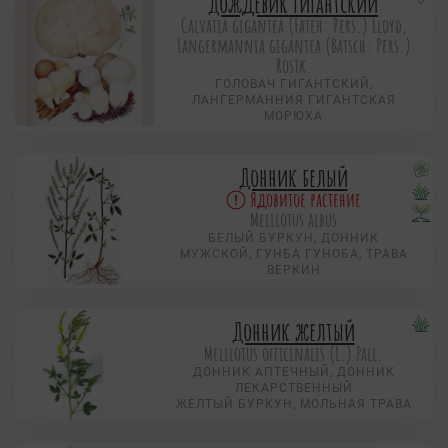
Дождевик гигантский
Calvatia gigantea (Fateh: Pers.) Lloyd,
Langermannia gigantea (Batsch: Pers.)
Rostk.
ГОЛОВАЧ ГИГАНТСКИЙ,
ЛАНГЕРМАННИЯ ГИГАНТСКАЯ
МОРЮХА
Донник белый
Ядовитое растение
Melilotus albus
БЕЛЫЙ БУРКУН, ДОННИК
МУЖСКОЙ, ГУНБА ГУНОБА, ТРАВА
ВЕРКИН
Донник желтый
Melilotus officinalis (L.) Pall.
ДОННИК АПТЕЧНЫЙ, ДОННИК
ЛЕКАРСТВЕННЫЙ
ЖЕЛТЫЙ БУРКУН, МОЛЬНАЯ ТРАВА