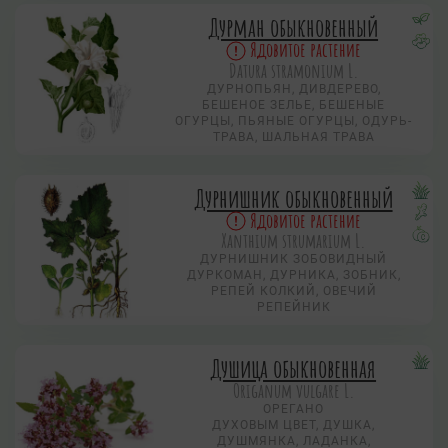
Дурман обыкновенный
Ядовитое растение
Datura stramonium L.
ДУРНОПЬЯН, ДИВДЕРЕВО,
БЕШЕНОЕ ЗЕЛЬЕ, БЕШЕНЫЕ
ОГУРЦЫ, ПЬЯНЫЕ ОГУРЦЫ, ОДУРЬ-
ТРАВА, ШАЛЬНАЯ ТРАВА
Дурнишник обыкновенный
Ядовитое растение
Xanthium strumarium L.
ДУРНИШНИК ЗОБОВИДНЫЙ
ДУРКОМАН, ДУРНИКА, ЗОБНИК,
РЕПЕЙ КОЛКИЙ, ОВЕЧИЙ
РЕПЕЙНИК
Душица обыкновенная
Origanum vulgare L.
ОРЕГАНО
ДУХОВЫМ ЦВЕТ, ДУШКА,
ДУШМЯНКА, ЛАДАНКА,