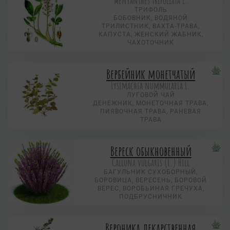
Menyanthes trifoliata L.
ТРИФОЛЬ
БОБОВНИК, ВОДЯНОЙ
ТРИЛИСТНИК, ВАХТА-ТРАВА,
КАПУСТА, ЖЕНСКИЙ ЖАБНИК,
ЧАХОТОЧНИК
Вербейник монетчатый
Lysimachia nummularia L.
ЛУГОВОЙ ЧАЙ
ДЕНЕЖНИК, МОНЕТОЧНАЯ ТРАВА,
ПИЯВОЧНАЯ ТРАВА, РАНЕВАЯ
ТРАВА
Вереск обыкновенный
Calluna vulgaris (L.) Hill
БАГУЛЬНИК СУХОБОРНЫЙ,
БОРОВИЦА, ВЕРЕСЕНЬ, БОРОВОЙ
ВЕРЕС, ВОРОБЬИНАЯ ГРЕЧУХА,
ПОДБРУСНИЧНИК
Вероника лекарственная