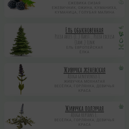
ЕЖЕВИКА СИЗАЯ
ЕЖЕВИЧНИК, ОЖИНА, КУМАНИХА,
КУМАНИЦА, ГОЛУБАЯ МАЛИНА
Ель обыкновенная
Picea abies (L.) Karst., Picea excelsa
(Lam.) Link
ЕЛЬ ЕВРОПЕЙСКАЯ
ЁЛКА
Живучка женевская
Ajuga genevensis L.
ЖИВУЧКА МОХНАТАЯ
ВЕСЁЛКА, ГОРЛЯНКА, ДЕВИЧЬЯ
КРАСА
Живучка ползучая
Аjuga reptans L.
ВЕСЁЛКА, ГОРЛЯНКА, ДЕВИЧЬЯ
КРАСА