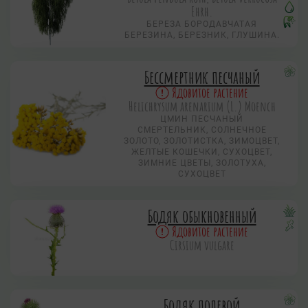
Ehrh.
БЕРЕЗА БОРОДАВЧАТАЯ
БЕРЕЗИНА, БЕРЕЗНИК, ГЛУШИНА.
Бессмертник песчаный
Ядовитое растение
Helichrysum arenarium (L.) Moench
ЦМИН ПЕСЧАНЫЙ
СМЕРТЕЛЬНИК, СОЛНЕЧНОЕ
ЗОЛОТО, ЗОЛОТИСТКА, ЗИМОЦВЕТ,
ЖЕЛТЫЕ КОШЕЧКИ, СУХОЦВЕТ,
ЗИМНИЕ ЦВЕТЫ, ЗОЛОТУХА,
СУХОЦВЕТ
Бодяк обыкновенный
Ядовитое растение
Cirsium vulgare
Бодяк полевой