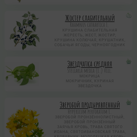
Жостер слабительный
Rhamnus cathartica L.
КРУШИНА СЛАБИТЕЛЬНАЯ
ЖЕРЕСТЬ, ЖЕСТ, ЖОСТИР,
КРУШИНА КОЛЮЧАЯ, КРУШАТНИК,
СОБАЧЬИ ЯГОДЫ, ЧЕРНОЯГОДНИК
Звездчатка средняя
Stellaria media (L.) Vill.
МОКРИЦА
МОКРИЧНИК, КУРИНАЯ
ЗВЕЗДОЧКА
Зверобой продырявленный
Hypericum perforatum L.
ЗВЕРОБОЙ ПРОНЗЁННОЛИСТНЫЙ,
ЗВЕРОБОЙ ПРОНЗЁННЫЙ
ЗАЯЧЬЯ КРОВЬ, ТРАВА СВЯТОГО
ИОАНА, СВЯТОИВАНОВСКАЯ ТРАВА,
КРОВАВНИК, МОЛОДЕЦКАЯ КРОВЬ-