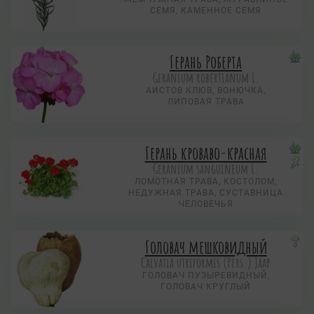
СЕМЯ, КАМЕННОЕ СЕМЯ
Герань Роберта
Geranium robertianum L.
АИСТОВ КЛЮВ, ВОНЮЧКА,
ЛИПОВАЯ ТРАВА
Герань кроваво-красная
Geranium sanguineum L.
ЛОМОТНАЯ ТРАВА, КОСТОЛОМ,
НЕДУЖНАЯ ТРАВА, СУСТАВНИЦА
ЧЕЛОВЕЧЬЯ
Головач мешковидный
Calvatia utriformis (Pers.) Jaap
ГОЛОВАЧ ПУЗЫРЕВИДНЫЙ,
ГОЛОВАЧ КРУГЛЫЙ