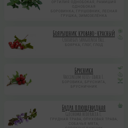
ОРТИЛИЯ ОДНОБОКАЯ, РАМИШИЯ
ОДНОБОКАЯ
БОРОВИНКА, ГРУШОВНИК, ЛЕСНАЯ
ГРУШКА, ЗИМОЗЕЛЁНКА
Боярышник кроваво-красный
Crataegus sanguinea Pall.
БОЯРКА, ГЛОГ, ГЛОД
Брусника
Vaccinium vitis-idaea L.
БОРОВИКА, БРУСНИГА,
БРУСНИЧНИК
Будра плющевидная
Glechoma hederacea L.
ГРУДНАЯ ТРАВА, ОПУХОВАЯ ТРАВА,
СОБАЧЬЯ МЯТА,