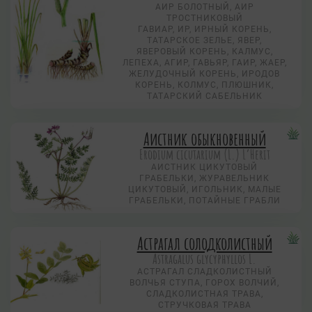
АИР БОЛОТНЫЙ, АИР
ТРОСТНИКОВЫЙ
ГАВИАР, ИР, ИРНЫЙ КОРЕНЬ,
ТАТАРСКОЕ ЗЕЛЬЕ, ЯВЕР,
ЯВЕРОВЫЙ КОРЕНЬ, КАЛМУС,
ЛЕПЕХА, АГИР, ГАВЬЯР, ГАИР, ЖАЕР,
ЖЕЛУДОЧНЫЙ КОРЕНЬ, ИРОДОВ
КОРЕНЬ, КОЛМУС, ПЛЮШНИК,
ТАТАРСКИЙ САБЕЛЬНИК
Аистник обыкновенный
Erodium cicutarium (L.) L’Herit
АИСТНИК ЦИКУТОВЫЙ
ГРАБЕЛЬКИ, ЖУРАВЕЛЬНИК
ЦИКУТОВЫЙ, ИГОЛЬНИК, МАЛЫЕ
ГРАБЕЛЬКИ, ПОТАЙНЫЕ ГРАБЛИ
Астрагал солодколистный
Astragalus glycyphyllos L.
АСТРАГАЛ СЛАДКОЛИСТНЫЙ
ВОЛЧЬЯ СТУПА, ГОРОХ ВОЛЧИЙ,
СЛАДКОЛИСТНАЯ ТРАВА,
СТРУЧКОВАЯ ТРАВА