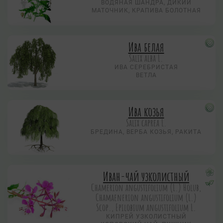
ВОДЯНАЯ ШАНДРА, ДИКИЙ
МАТОЧНИК, КРАПИВА БОЛОТНАЯ
Ива белая
Salix alba L.
ИВА СЕРЕБРИСТАЯ
ВЕТЛА
Ива козья
Salix caprea L.
БРЕДИНА, ВЕРБА КОЗЬЯ, РАКИТА
Иван-чай узколистный
Chamerion angustifolium (L.) Holub,
Chamaenerion angustifolium (L.)
Scop., Epilobium angustifolium L.
КИПРЕЙ УЗКОЛИСТНЫЙ