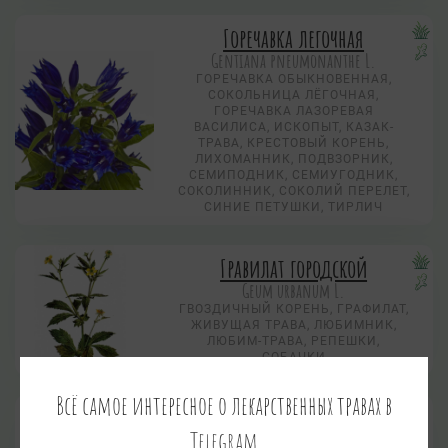
Горечавка легочная
Gentiana pneumonanthe L.
ГОРЕЧАВКА ОБЫКНОВЕННАЯ,
СОКОЛЬНИЦА ЛЁГОЧНАЯ,
ГОРЕЧАВКА ЛАЗОРЕВАЯ
ВАСИЛИСА, ИСКОПЫТ, КАЗАК-
ТРАВА, КРЕСТОВЫЙ КОРЕНЬ,
ЛИХОМАННИК, ПОДВЗОРНИК,
СЕМИПОДНИК, СЕМИУГОДНИК,
СОКОЛИННИК, СОКОЛИЙ ПЕРЕЛЕТ,
СИНИЕ ПЕТУШКИ, ТИРЛИЧ
Гравилат городской
Geum urbanum L.
ГВОЗДИЧНЫЙ КОРЕНЬ, ГРАФИЛАТ,
ЖИВУЩАЯ ТРАВА, ЛЮБИМНИК,
ЛЮБИМ-ТРАВА, РЕПЕШКИ,
СОБАЧКИ
Всё самое интересное о лекарственных травах в
Гравилат речной
Telegram
Geum rivale L.