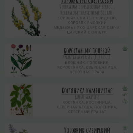
Verbascum densiflorum Bertol.,
Verbascum thapsiforme Schrad.
КОРОВЯК СКИПЕТРОВИДНЫЙ,
КОРОВЯК ВЫСОКИЙ
МЕДВЕЖЬЕ УХО, ЦАРСКАЯ СВЕЧА,
ЦАРСКИЙ СКИПЕТР.
Короставник полевой
Knautia arvensis (L.) Coult.
БЛОШНИК, ГОЛОВНИК,
КОРОСТЯНКА, СВЕРБЕЖНИЦА,
ЧЕСОТНАЯ ТРАВА
Костяника каменистая
Rubus saxatilis
КОСТЯНКА, КОСТЯНИЦА,
СЕВЕРНАЯ ЯГОДА, ПОЛЕНИКА,
СЕВЕРНЫЙ ГРАНАТ
Котовник сибирский