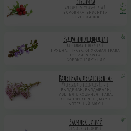
Брусника
Vaccinium vitis-idaea L.
БОРОВИКА, БРУСНИГА,
БРУСНИЧНИК
Будра плющевидная
Glechoma hederacea L.
ГРУДНАЯ ТРАВА, ОПУХОВАЯ ТРАВА,
СОБАЧЬЯ МЯТА,
СОРОКОНЕДУЖНИК
Валериана лекарственная
Valeriana officinalis L. s.l.
БАЛДРИАН, БАЛДЫРЬЯН,
АВЕРЬЯН, КОШАЧЬЯ ТРАВА,
КОШАЧИЙ КОРЕНЬ, МАУН,
АПТЕЧНЫЙ МЯУН
Василёк синий
Centaurea суanus L.