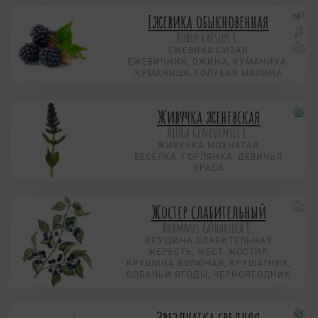
Ежевика обыкновенная
Rubus caesius L.
ЕЖЕВИКА СИЗАЯ
ЕЖЕВИЧНИК, ОЖИНА, КУМАНИХА,
КУМАНИЦА, ГОЛУБАЯ МАЛИНА
Живучка женевская
Ajuga genevensis L.
ЖИВУЧКА МОХНАТАЯ
ВЕСЁЛКА, ГОРЛЯНКА, ДЕВИЧЬЯ
КРАСА
Жостер слабительный
Rhamnus cathartica L.
КРУШИНА СЛАБИТЕЛЬНАЯ
ЖЕРЕСТЬ, ЖЕСТ, ЖОСТИР,
КРУШИНА КОЛЮЧАЯ, КРУШАТНИК,
СОБАЧЬИ ЯГОДЫ, ЧЕРНОЯГОДНИК
Звездчатка средняя