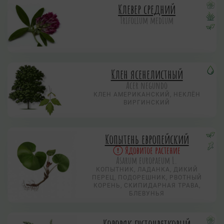
Клевер средний
Trifolium medium
Клен ясенелистный
Acer negundo
КЛЕН АМЕРИКАНСКИЙ, НЕКЛЁН
ВИРГИНСКИЙ
Копытень европейский
Ядовитое растение
Asarum europaeum L.
КОПЫТНИК, ЛАДАНКА, ДИКИЙ
ПЕРЕЦ, ПОДОРЕШНИК, РВОТНЫЙ
КОРЕНЬ, СКИПИДАРНАЯ ТРАВА,
БЛЕВУНЬЯ
Коровяк густоцветковый