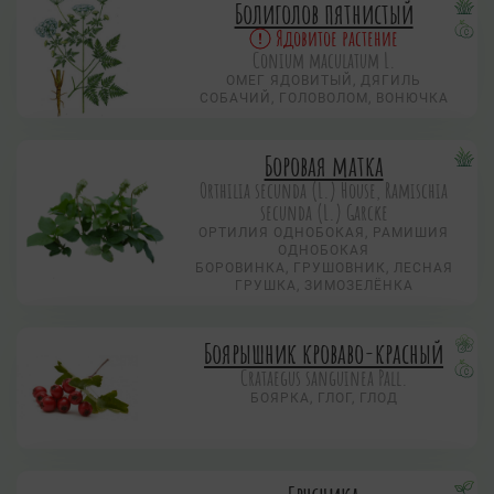
Болиголов пятнистый
Ядовитое растение
Conium maculatum L.
ОМЕГ ЯДОВИТЫЙ, ДЯГИЛЬ
СОБАЧИЙ, ГОЛОВОЛОМ, ВОНЮЧКА
Боровая матка
Orthilia secunda (L.) House, Ramischia
secunda (L.) Garсke
ОРТИЛИЯ ОДНОБОКАЯ, РАМИШИЯ
ОДНОБОКАЯ
БОРОВИНКА, ГРУШОВНИК, ЛЕСНАЯ
ГРУШКА, ЗИМОЗЕЛЁНКА
Боярышник кроваво-красный
Crataegus sanguinea Pall.
БОЯРКА, ГЛОГ, ГЛОД