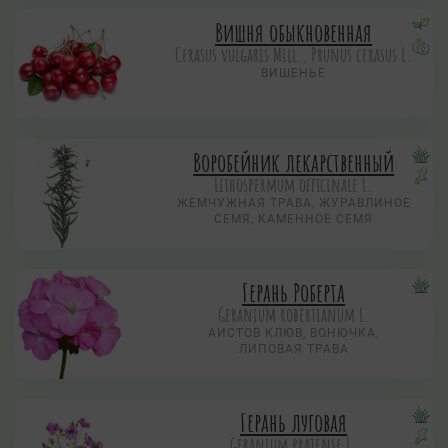
Вишня обыкновенная
Cerasus vulgaris Mill., Prunus cerasus L.
ВИШЕНЬЕ
Воробейник лекарственный
Lithospermum officinale L.
ЖЕМЧУЖНАЯ ТРАВА, ЖУРАВЛИНОЕ
СЕМЯ, КАМЕННОЕ СЕМЯ
Герань Роберта
Geranium robertianum L.
АИСТОВ КЛЮВ, ВОНЮЧКА,
ЛИПОВАЯ ТРАВА
Герань луговая
Geranium pratense L.