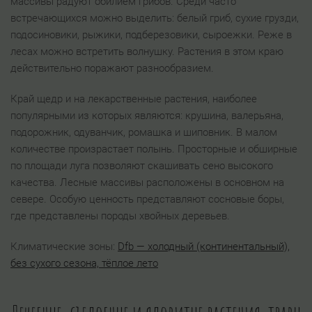
массивы радуют обилием грибов. Среди часто
встречающихся можно выделить: белый гриб, сухие грузди,
подосиновики, рыжики, подберезовики, сыроежки. Реже в
лесах можно встретить волнушку. Растения в этом краю
действительно поражают разнообразием.
Край щедр и на лекарственные растения, наиболее
популярными из которых являются: крушина, валерьяна,
подорожник, одуванчик, ромашка и шиповник. В малом
количестве произрастает полынь. Просторные и обширные
по площади луга позволяют скашивать сено высокого
качества. Лесные массивы расположены в основном на
севере. Особую ценность представляют сосновые боры,
где представлены породы хвойных деревьев.
Климатические зоны:
Dfb — холодный (континентальный),
без сухого сезона, тёплое лето