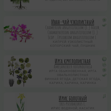
Иван-чай узколистный
Chamerion angustifolium (L.) Holub,
Chamaenerion angustifolium (L.)
Scop., Epilobium angustifolium L.
КИПРЕЙ УЗКОЛИСТНЫЙ
КОПОРСКИЙ ЧАЙ, ПУШНИК
Ирга круглолистная
Amelanchier rotundifolia
ИРГА ОБЫКНОВЕННАЯ, ИРГА
ОВАЛЬНОЛИСТНАЯ
ВИННАЯ ЯГОДА, ДЕТСКАЯ ЯГОДА,
КАРИКА, КАРИНА, КАРИНКА
Ирис болотный
Iris pseudacorus L.
ИРИС ВОДЯНОЙ, КАСАТИК