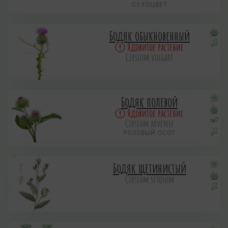
СУХОЦВЕТ
Бодяк обыкновенный
Ядовитое растение
Cirsium vulgare
Бодяк полевой
Ядовитое растение
Cirsium arvense
РОЗОВЫЙ ОСОТ
Бодяк щетинистый
Cirsium setosum