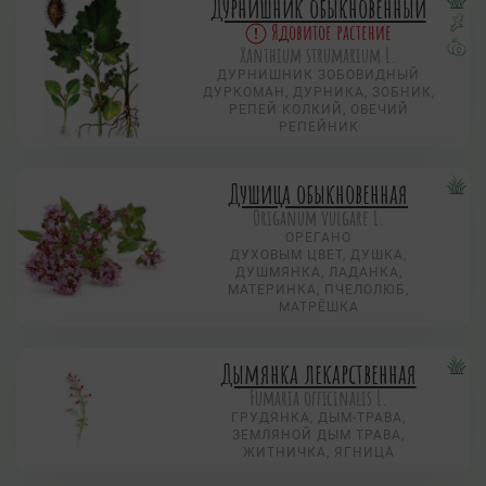
Дурнишник обыкновенный
Ядовитое растение
Xanthium strumarium L.
ДУРНИШНИК ЗОБОВИДНЫЙ
ДУРКОМАН, ДУРНИКА, ЗОБНИК,
РЕПЕЙ КОЛКИЙ, ОВЕЧИЙ
РЕПЕЙНИК
Душица обыкновенная
Origanum vulgare L.
ОРЕГАНО
ДУХОВЫМ ЦВЕТ, ДУШКА,
ДУШМЯНКА, ЛАДАНКА,
МАТЕРИНКА, ПЧЕЛОЛЮБ,
МАТРЁШКА
Дымянка лекарственная
Fumaria officinalis L.
ГРУДЯНКА, ДЫМ-ТРАВА,
ЗЕМЛЯНОЙ ДЫМ ТРАВА,
ЖИТНИЧКА, ЯГНИЦА