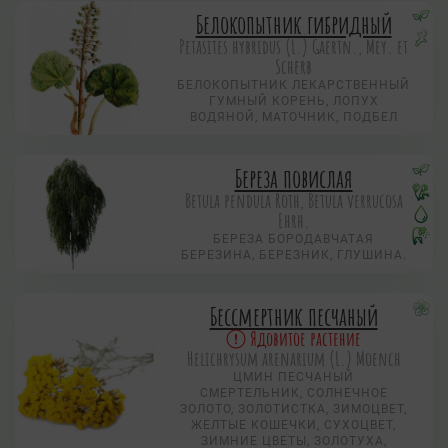
Белокопытник гибридный
Petasites hybridus (L.) Gaertn., Mey. et
Scherb
БЕЛОКОПЫТНИК ЛЕКАРСТВЕННЫЙ
ГУМНЫЙ КОРЕНЬ, ЛОПУХ
ВОДЯНОЙ, МАТОЧНИК, ПОДБЕЛ
Береза повислая
Betula pendula Roth, Betula verrucosa
Ehrh.
БЕРЕЗА БОРОДАВЧАТАЯ
БЕРЕЗИНА, БЕРЕЗНИК, ГЛУШИНА.
Бессмертник песчаный
Ядовитое растение
Helichrysum arenarium (L.) Moench
ЦМИН ПЕСЧАНЫЙ
СМЕРТЕЛЬНИК, СОЛНЕЧНОЕ
ЗОЛОТО, ЗОЛОТИСТКА, ЗИМОЦВЕТ,
ЖЕЛТЫЕ КОШЕЧКИ, СУХОЦВЕТ,
ЗИМНИЕ ЦВЕТЫ, ЗОЛОТУХА,