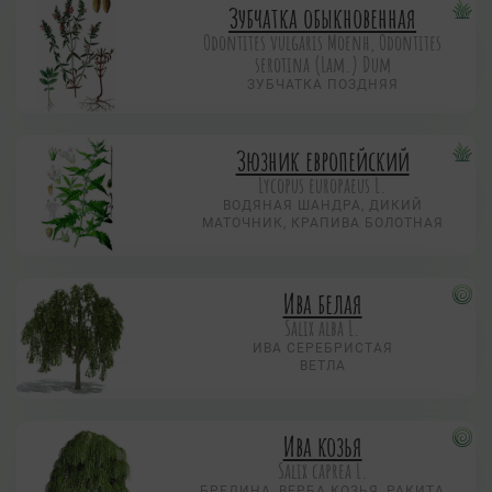
Зубчатка обыкновенная
Odontites vulgaris Moenh, Odontites
serotina (Lam.) Dum
ЗУБЧАТКА ПОЗДНЯЯ
Зюзник европейский
Lycopus europaeus L.
ВОДЯНАЯ ШАНДРА, ДИКИЙ
МАТОЧНИК, КРАПИВА БОЛОТНАЯ
Ива белая
Salix alba L.
ИВА СЕРЕБРИСТАЯ
ВЕТЛА
Ива козья
Salix caprea L.
БРЕДИНА, ВЕРБА КОЗЬЯ, РАКИТА