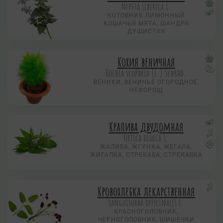
Nepeta sibirica L.
КОТОВНИК ЛИМОННЫЙ
КОШАЧЬЯ МЯТА, ШАНДРА
ДУШИСТАЯ
Кохия веничная
Коchia scoparia (L.) Schrad.
ВЕНИКИ, ВЕНИЧЬЕ ОГОРОДНОЕ,
НЕФОРОЩ
Крапива двудомная
Urtica dioica L.
ЖАЛИВА, ЖГУНКА, ЖЕГАЛА,
ЖИГАЛКА, СТРЕКАВА, СТРЕКАВКА
Кровохлебка лекарственная
Sanguisorba officinalis L.
КРАСНОГОЛОВНИК,
ЧЕРНОГОЛОВНИК, ШИШЕЧКИ