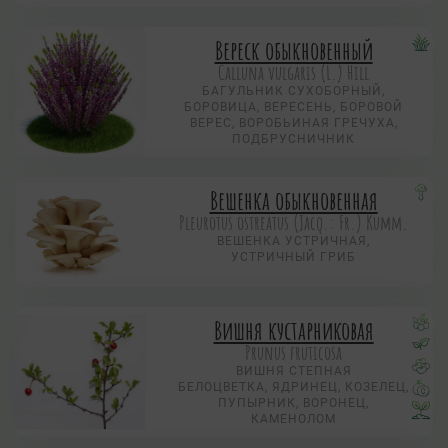
Вереск обыкновенный
Calluna vulgaris (L.) Hill
БАГУЛЬНИК СУХОБОРНЫЙ,
БОРОВИЦА, ВЕРЕСЕНЬ, БОРОВОЙ
ВЕРЕС, ВОРОБЬИНАЯ ГРЕЧУХА,
ПОДБРУСНИЧНИК
Вешенка обыкновенная
Pleurotus ostreatus (Jacq.: Fr.) Kumm.
ВЕШЕНКА УСТРИЧНАЯ,
УСТРИЧНЫЙ ГРИБ
Вишня кустарниковая
Prunus fruticosa
ВИШНЯ СТЕПНАЯ
БЕЛОЦВЕТКА, ЯДРИНЕЦ, КОЗЕЛЕЦ,
ПУПЫРНИК, ВОРОНЕЦ,
КАМЕНОЛОМ