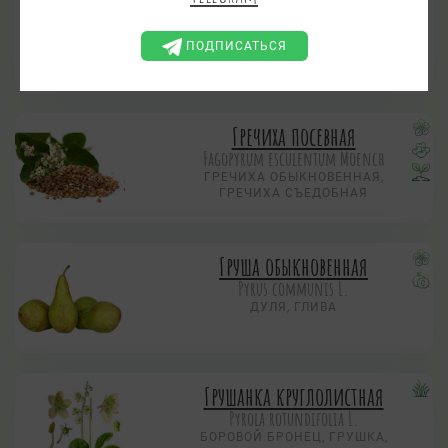
БАБОЧНИК, БУБЕНЧИКИ, ВОДЯНОЙ
БОДАН, ВЫШНЯК, ЧОРТОВЫ
ГОЛОВКИ, ГРЕБЕННИК,
ПОДПИСАТЬСЯ
ЗАГОВОРНАЯ ТРАВА, КОТОВЫ
МУДИ, ПОНИКНИЦА, РЕПЕЕК
Гречиха посевная
Fagopyrum esculentum Moench
ГРЕЧИХА ОБЫКНОВЕННАЯ,
ГРЕЧИХА СЪЕДОБНАЯ
Груша обыкновенная
Pyrus communis L.
ДУЛЯ, ГЛИВА
Грушанка круглолистная
Pyrola rotundifolia L.
БОРОВОЙ БРОНЕЦ, ГРУШКА,