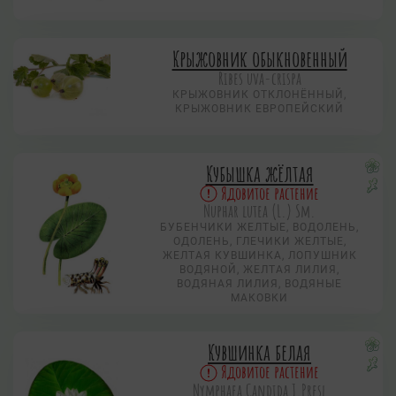
Крыжовник обыкновенный
Ribes uva-crispa
КРЫЖОВНИК ОТКЛОНЁННЫЙ,
КРЫЖОВНИК ЕВРОПЕЙСКИЙ
Кубышка жёлтая
Ядовитое растение
Nuphar lutea (L.) Sm.
БУБЕНЧИКИ ЖЕЛТЫЕ, ВОДОЛЕНЬ,
ОДОЛЕНЬ, ГЛЕЧИКИ ЖЕЛТЫЕ,
ЖЕЛТАЯ КУВШИНКА, ЛОПУШНИК
ВОДЯНОЙ, ЖЕЛТАЯ ЛИЛИЯ,
ВОДЯНАЯ ЛИЛИЯ, ВОДЯНЫЕ
МАКОВКИ
Кувшинка белая
Ядовитое растение
Nymphаеа Candida J.Presl