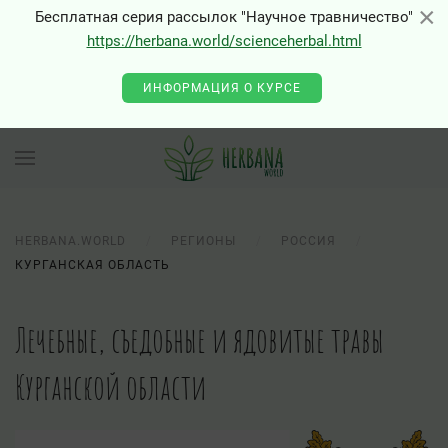
×
×
Бесплатная серия рассылок "Научное травничество"
https://herbana.world/scienceherbal.html
ИНФОРМАЦИЯ О КУРСЕ
HERBANA.WORLD
РЕГИОНЫ
РОССИЯ
КУРГАНСКАЯ ОБЛАСТЬ
Лечебные, съедобные и ядовитые травы
Курганской области