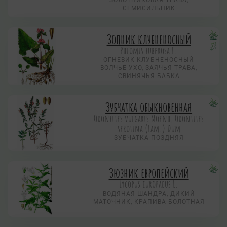
ЗОЛОТНИКОВАЯ ТРАВА,
СЕМИСИЛЬНИК
Зопник клубненосный
Phlomis tuberosa L.
ОГНЕВИК КЛУБНЕНОСНЫЙ
ВОЛЧЬЕ УХО, ЗАЯЧЬЯ ТРАВА,
СВИНЯЧЬЯ БАБКА
Зубчатка обыкновенная
Odontites vulgaris Moenh, Odontites
serotina (Lam.) Dum
ЗУБЧАТКА ПОЗДНЯЯ
Зюзник европейский
Lycopus europaeus L.
ВОДЯНАЯ ШАНДРА, ДИКИЙ
МАТОЧНИК, КРАПИВА БОЛОТНАЯ