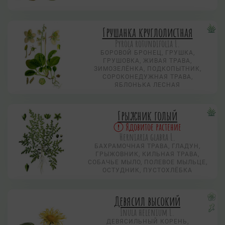
Грушанка круглолистная
Pyrola rotundifolia L.
БОРОВОЙ БРОНЕЦ, ГРУШКА,
ГРУШОВКА, ЖИВАЯ ТРАВА,
ЗИМОЗЕЛЁНКА, ПОДКОПЫТНИК,
СОРОКОНЕДУЖНАЯ ТРАВА,
ЯБЛОНЬКА ЛЕСНАЯ
Грыжник голый
Ядовитое растение
Herniaria glabra L.
БАХРАМОЧНАЯ ТРАВА, ГЛАДУН,
ГРЫЖОВНИК, КИЛЬНАЯ ТРАВА,
СОБАЧЬЕ МЫЛО, ПОЛЕВОЕ МЫЛЬЦЕ,
ОСТУДНИК, ПУСТОХЛЁБКА
Девясил высокий
Inula helenium L.
ДЕВЯСИЛЬНЫЙ КОРЕНЬ,