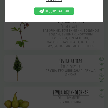
ЛЮБИМ-ТРАВА, РЕПЕШКИ,
СОБАЧКИ
ПОДПИСАТЬСЯ
Гравилат речной
Geum rivale L.
БАБОЧНИК, БУБЕНЧИКИ, ВОДЯНОЙ
БОДАН, ВЫШНЯК, ЧОРТОВЫ
ГОЛОВКИ, ГРЕБЕННИК,
ЗАГОВОРНАЯ ТРАВА, КОТОВЫ
МУДИ, ПОНИКНИЦА, РЕПЕЕК
Груша лесная
Pyrus pyraster
ГРУША ГРУШЕВИДНАЯ, ГРУША
ДИКАЯ
Груша обыкновенная
Pyrus communis L.
ДУЛЯ, ГЛИВА