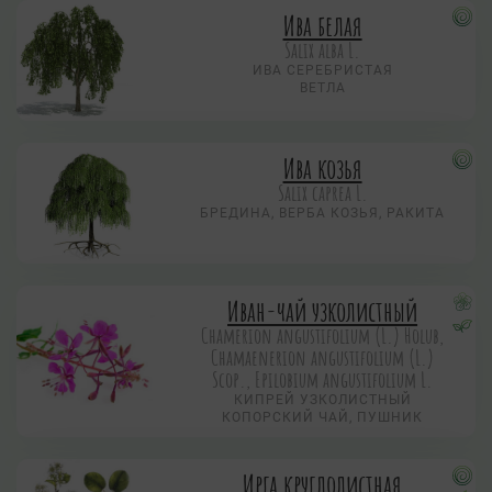
Ива белая
Salix alba L.
ИВА СЕРЕБРИСТАЯ
ВЕТЛА
Ива козья
Salix caprea L.
БРЕДИНА, ВЕРБА КОЗЬЯ, РАКИТА
Иван-чай узколистный
Chamerion angustifolium (L.) Holub,
Chamaenerion angustifolium (L.)
Scop., Epilobium angustifolium L.
КИПРЕЙ УЗКОЛИСТНЫЙ
КОПОРСКИЙ ЧАЙ, ПУШНИК
Ирга круглолистная