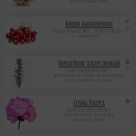
УСТРИЧНЫЙ ГРИБ
Вишня обыкновенная
Cerasus vulgaris Mill., Prunus cerasus L.
ВИШЕНЬЕ
Воробейник лекарственный
Lithospermum officinale L.
ЖЕМЧУЖНАЯ ТРАВА, ЖУРАВЛИНОЕ
СЕМЯ, КАМЕННОЕ СЕМЯ
Герань Роберта
Geranium robertianum L.
АИСТОВ КЛЮВ, ВОНЮЧКА,
ЛИПОВАЯ ТРАВА