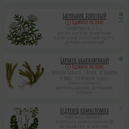
Багульник болотный
Ядовитое растение
Ledum palustre L. s.l.
БАГУН, БАГУЛА, БОЛОТНЫЙ
БОЛИГОЛОВ, БОЛОТНАЯ ОДУРЬ,
ДУРМАН БОЛОТНЫЙ
Баранец обыкновенный
Ядовитое растение
Huperzia selago (L.) Bernh. ex Schrank
et Mart., Lycopodium selago L
ПЛАУН-БАРАНЕЦ
ВОРОНЕЦ ДИКИЙ, ДЕРЯБНИК,
ЕЛОЧКА
Бедренец камнеломка
Pimpinella saxifraga L.
БЕДРЕНЕЦ КАМНЕЛОМКОВЫЙ
БЕЛОЦВЕТКА, ЯГИЛЬНИК,