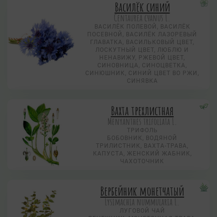
Василёк синий
Centaurea суanus L.
ВАСИЛЁК ПОЛЕВОЙ, ВАСИЛЁК
ПОСЕВНОЙ, ВАСИЛЁК ЛАЗОРЕВЫЙ
ГЛАВАТКА, ВАСИЛЬКОВЫЙ ЦВЕТ,
ЛОСКУТНЫЙ ЦВЕТ, ЛЮБЛЮ И
НЕНАВИЖУ, РЖЕВОЙ ЦВЕТ,
СИНОВНИЦА, СИНОЦВЕТКА,
СИНЮШНИК, СИНИЙ ЦВЕТ ВО РЖИ,
СИНЯВКА
Вахта трехлистная
Menyanthes trifoliata L.
ТРИФОЛЬ
БОБОВНИК, ВОДЯНОЙ
ТРИЛИСТНИК, ВАХТА-ТРАВА,
КАПУСТА, ЖЕНСКИЙ ЖАБНИК,
ЧАХОТОЧНИК
Вербейник монетчатый
Lysimachia nummularia L.
ЛУГОВОЙ ЧАЙ