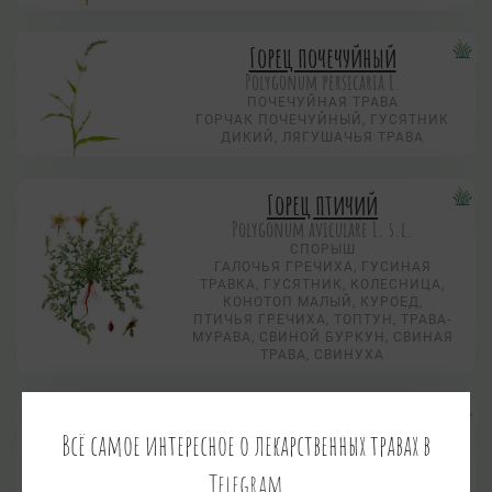
Горец почечуйный
Polygonum persicaria L.
ПОЧЕЧУЙНАЯ ТРАВА
ГОРЧАК ПОЧЕЧУЙНЫЙ, ГУСЯТНИК
ДИКИЙ, ЛЯГУШАЧЬЯ ТРАВА
Горец птичий
Polygonum aviculare L. s.l.
СПОРЫШ
ГАЛОЧЬЯ ГРЕЧИХА, ГУСИНАЯ
ТРАВКА, ГУСЯТНИК, КОЛЕСНИЦА,
КОНОТОП МАЛЫЙ, КУРОЕД,
ПТИЧЬЯ ГРЕЧИХА, ТОПТУН, ТРАВА-
МУРАВА, СВИНОЙ БУРКУН, СВИНАЯ
ТРАВА, СВИНУХА
Гравилат городской
Всё самое интересное о лекарственных травах в
Geum urbanum L.
ГВОЗДИЧНЫЙ КОРЕНЬ, ГРАФИЛАТ,
Telegram
ЖИВУЩАЯ ТРАВА, ЛЮБИМНИК,