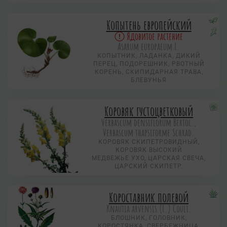
Копытень европейский
Ядовитое растение
Asarum europaeum L.
КОПЫТНИК, ЛАДАНКА, ДИКИЙ
ПЕРЕЦ, ПОДОРЕШНИК, РВОТНЫЙ
КОРЕНЬ, СКИПИДАРНАЯ ТРАВА,
БЛЕВУНЬЯ
Коровяк густоцветковый
Verbascum densiflorum Bertol.,
Verbascum thapsiforme Schrad.
КОРОВЯК СКИПЕТРОВИДНЫЙ,
КОРОВЯК ВЫСОКИЙ
МЕДВЕЖЬЕ УХО, ЦАРСКАЯ СВЕЧА,
ЦАРСКИЙ СКИПЕТР.
Короставник полевой
Knautia arvensis (L.) Coult.
БЛОШНИК, ГОЛОВНИК,
КОРОСТЯНКА, СВЕРБЕЖНИЦА,