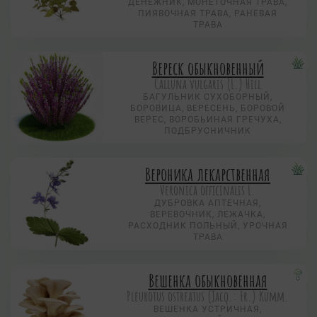
ДЕНЕЖНИК, МОНЕТОЧНАЯ ТРАВА,
ПИЯВОЧНАЯ ТРАВА, РАНЕВАЯ
ТРАВА
Вереск обыкновенный
Calluna vulgaris (L.) Hill
БАГУЛЬНИК СУХОБОРНЫЙ,
БОРОВИЦА, ВЕРЕСЕНЬ, БОРОВОЙ
ВЕРЕС, ВОРОБЬИНАЯ ГРЕЧУХА,
ПОДБРУСНИЧНИК
Вероника лекарственная
Veronica officinalis L.
ДУБРОВКА АПТЕЧНАЯ,
ВЕРЕВОЧНИК, ЛЕЖАЧКА,
РАСХОДНИК ПОЛЬНЫЙ, УРОЧНАЯ
ТРАВА
Вешенка обыкновенная
Pleurotus ostreatus (Jacq.: Fr.) Kumm.
ВЕШЕНКА УСТРИЧНАЯ,