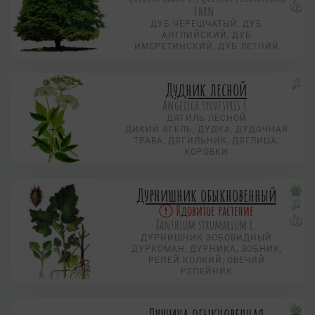
Ehrn.
ДУБ ЧЕРЕШЧАТЫЙ, ДУБ
АНГЛИЙСКИЙ, ДУБ
ИМЕРЕТИНСКИЙ, ДУБ ЛЕТНИЙ
Дудник лесной
Angelica sylvestris L.
ДЯГИЛЬ ЛЕСНОЙ
ДИКИЙ ЯГЕЛЬ, ДУДКА, ДУДОЧНАЯ
ТРАВА, ДЯГИЛЬНИК, ДЯГЛИЦА,
КОРОВКИ
Дурнишник обыкновенный
Ядовитое растение
Xanthium strumarium L.
ДУРНИШНИК ЗОБОВИДНЫЙ
ДУРКОМАН, ДУРНИКА, ЗОБНИК,
РЕПЕЙ КОЛКИЙ, ОВЕЧИЙ
РЕПЕЙНИК
Душица обыкновенная