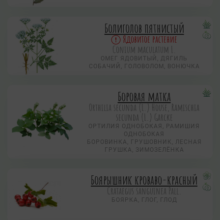
Болиголов пятнистый
Ядовитое растение
Conium maculatum L.
ОМЕГ ЯДОВИТЫЙ, ДЯГИЛЬ
СОБАЧИЙ, ГОЛОВОЛОМ, ВОНЮЧКА
Боровая матка
Orthilia secunda (L.) House, Ramischia
secunda (L.) Garсke
ОРТИЛИЯ ОДНОБОКАЯ, РАМИШИЯ
ОДНОБОКАЯ
БОРОВИНКА, ГРУШОВНИК, ЛЕСНАЯ
ГРУШКА, ЗИМОЗЕЛЁНКА
Боярышник кроваво-красный
Crataegus sanguinea Pall.
БОЯРКА, ГЛОГ, ГЛОД