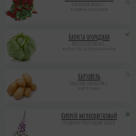
Viburnum opulus L.
КАЛИНА КРАСНАЯ
Капуста огородная
Brassica oleracea L.
КАПУСТА БЕЛОКОЧАННАЯ
Картофель
Solatium tuberosum L.
КАРТОШКА
Кипрей мелкоцветковый
Epilobium parviflorum Schreb.