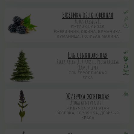
Ежевика обыкновенная
Rubus caesius L.
ЕЖЕВИКА СИЗАЯ
ЕЖЕВИЧНИК, ОЖИНА, КУМАНИХА,
КУМАНИЦА, ГОЛУБАЯ МАЛИНА
Ель обыкновенная
Picea abies (L.) Karst., Picea excelsa
(Lam.) Link
ЕЛЬ ЕВРОПЕЙСКАЯ
ЁЛКА
Живучка женевская
Ajuga genevensis L.
ЖИВУЧКА МОХНАТАЯ
ВЕСЁЛКА, ГОРЛЯНКА, ДЕВИЧЬЯ
КРАСА