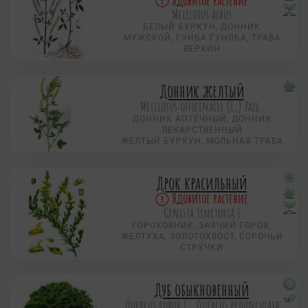
Ядовитое растение
Melilotus albus
БЕЛЫЙ БУРКУН, ДОННИК
МУЖСКОЙ, ГУНБА ГУНОБА, ТРАВА
ВЕРКИН
Донник желтый
Melilotus officinalis (L.) Pall.
ДОННИК АПТЕЧНЫЙ, ДОННИК
ЛЕКАРСТВЕННЫЙ
ЖЕЛТЫЙ БУРКУН, МОЛЬНАЯ ТРАВА
Дрок красильный
Ядовитое растение
Genista tinctoria L
ГОРОХОВНИК, ЗАЯЧИЙ ГОРОХ,
ЖЕЛТУХА, ЗОЛОТОХВОСТ, СОРОЧЬИ
СТРУЧКИ
Дуб обыкновенный
Quercus robur L., Quercus pedunculata