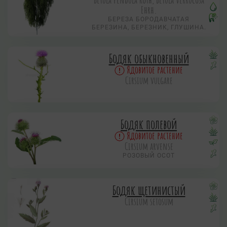
Ehrh.
БЕРЕЗА БОРОДАВЧАТАЯ
БЕРЕЗИНА, БЕРЕЗНИК, ГЛУШИНА.
Бодяк обыкновенный
Ядовитое растение
Cirsium vulgare
Бодяк полевой
Ядовитое растение
Cirsium arvense
РОЗОВЫЙ ОСОТ
Бодяк щетинистый
Cirsium setosum