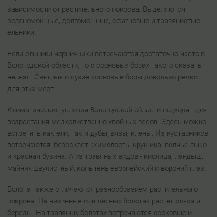
зависимости от растительного покрова. Выделяются
зеленомошные, долгомошные, сфагновые и травянистые
ельники.
Если ельники-черничники встречаются достаточно часто в
Вологодской области, то о сосновых борах такого сказать
нельзя. Светлые и сухие сосновые боры довольно редки
для этих мест.
Климатические условия Вологодской области подходят для
возрастания мелколиственно-хвойных лесов. Здесь можно
встретить как ели, так и дубы, вязы, клены. Из кустарников
встречаются: бересклет, жимолость, крушина, волчье лыко
и красная бузина. А из травяных видов - кислица, ландыш,
майник двулистный, копытень европейский и вороний глаз.
Болота также отличаются разнообразием растительного
покрова. На низинные или лесных болотах растет ольха и
березы. На травяных болотах встречаются осоковые и