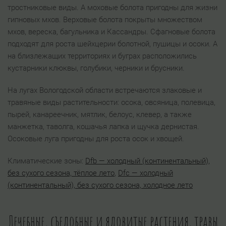
тростниковые виды. А моховые болота пригодны для жизни
гипновых мхов. Верховые болота покрыты множеством
мхов, вереска, багульника и Кассандры. Сфагновые болота
подходят для роста шейхцерии болотной, пушицы и осоки. А
на близлежащих территориях и буграх расположились
кустарники клюквы, голубики, черники и брусники.
На лугах Вологодской области встречаются злаковые и
травяные виды растительности: осока, овсяница, полевица,
пырей, канареечник, мятлик, белоус, клевер, а также
манжетка, таволга, кошачья лапка и щучка дернистая.
Осоковые луга пригодны для роста осок и хвощей.
Климатические зоны:
Dfb — холодный (континентальный),
без сухого сезона, тёплое лето
,
Dfс — холодный
(континентальный), без сухого сезона, холодное лето
Лечебные, съедобные и ядовитые растения, травы