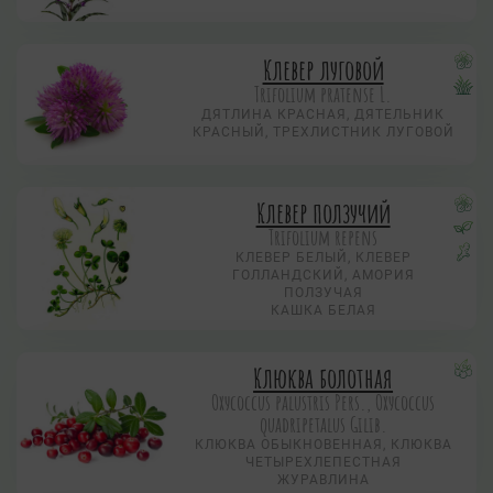
Клевер луговой
Trifolium pratense L.
ДЯТЛИНА КРАСНАЯ, ДЯТЕЛЬНИК
КРАСНЫЙ, ТРЕХЛИСТНИК ЛУГОВОЙ
Клевер ползучий
Trifolium repens
КЛЕВЕР БЕЛЫЙ, КЛЕВЕР
ГОЛЛАНДСКИЙ, АМОРИЯ
ПОЛЗУЧАЯ
КАШКА БЕЛАЯ
Клюква болотная
Охусоccus palustris Pers., Охусоccus
quadripetalus Gilib.
КЛЮКВА ОБЫКНОВЕННАЯ, КЛЮКВА
ЧЕТЫРЕХЛЕПЕСТНАЯ
ЖУРАВЛИНА