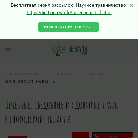
×
×
Бесплатная серия рассылок "Научное травничество"
https://herbana.world/scienceherbal.html
ИНФОРМАЦИЯ О КУРСЕ
HERBANA.WORLD
РЕГИОНЫ
РОССИЯ
ВОЛОГОДСКАЯ ОБЛАСТЬ
Лечебные, съедобные и ядовитые травы
Вологодской области