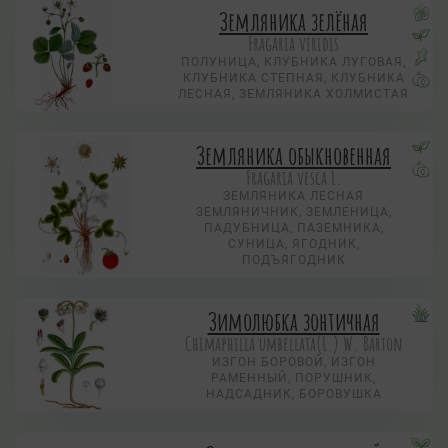
Земляника зелёная
Fragaria viridis
ПОЛУНИЦА, КЛУБНИКА ЛУГОВАЯ,
КЛУБНИКА СТЕПНАЯ, КЛУБНИКА
ЛЕСНАЯ, ЗЕМЛЯНИКА ХОЛМИСТАЯ
Земляника обыкновенная
Fragaria vesca L.
ЗЕМЛЯНИКА ЛЕСНАЯ
ЗЕМЛЯНИЧНИК, ЗЕМЛЕНИЦА,
ПАДУБНИЦА, ПАЗЕМНИКА,
СУНИЦА, ЯГОДНИК,
ПОДЪЯГОДНИК
Зимолюбка зонтичная
Chimaphilla umbellata(L.) W. Barton
ИЗГОН БОРОВОЙ, ИЗГОН
РАМЕННЫЙ, ПОРУШНИК,
НАДСАДНИК, БОРОВУШКА