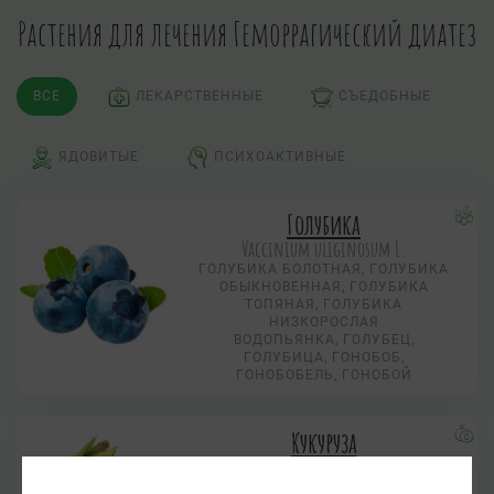
Растения для лечения Геморрагический диатез
ВСЕ
ЛЕКАРСТВЕННЫЕ
СЪЕДОБНЫЕ
ЯДОВИТЫЕ
ПСИХОАКТИВНЫЕ
Голубика
Vaccinium uliginosum L.
ГОЛУБИКА БОЛОТНАЯ, ГОЛУБИКА
ОБЫКНОВЕННАЯ, ГОЛУБИКА
ТОПЯНАЯ, ГОЛУБИКА
НИЗКОРОСЛАЯ
ВОДОПЬЯНКА, ГОЛУБЕЦ,
ГОЛУБИЦА, ГОНОБОБ,
ГОНОБОБЕЛЬ, ГОНОБОЙ
Кукуруза
Zea mays L.
КУКУРУЗА САХАРНАЯ, МАИС