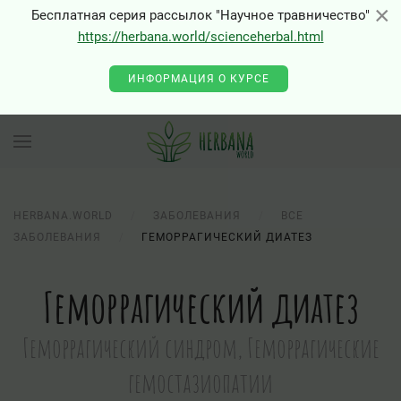
×
×
Бесплатная серия рассылок "Научное травничество"
https://herbana.world/scienceherbal.html
ИНФОРМАЦИЯ О КУРСЕ
HERBANA.WORLD
ЗАБОЛЕВАНИЯ
ВСЕ
ЗАБОЛЕВАНИЯ
ГЕМОРРАГИЧЕСКИЙ ДИАТЕЗ
Геморрагический диатез
Геморрагический синдром, Геморрагические
гемостазиопатии