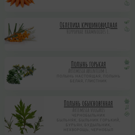
Облепиха крушиновидная
Hippophae rhamnoides L.
Полынь горькая
Artemisia absintium L.
ПОЛЫНЬ НАСТОЯЩАЯ, ПОЛЫНЬ
БЕЛАЯ, ГЛИСТНИК
Полынь обыкновенная
Artemisia vulgaris
ЧЕРНОБЫЛЬНИК
БЫЛЬНЯК, БЫЛЬНИК ГОРЬКИЙ,
БУРЬЯН, БУДЫЛЬНИК,
НЕХВОРОЩЬ, ЧЕРНОБЫЛ