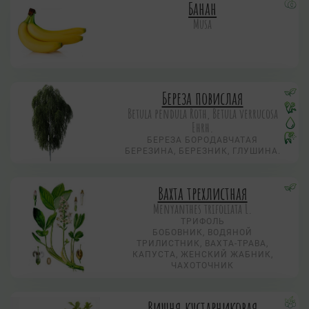
Банан
Musa
Береза повислая
Betula pendula Roth, Betula verrucosa
Ehrh.
БЕРЕЗА БОРОДАВЧАТАЯ
БЕРЕЗИНА, БЕРЕЗНИК, ГЛУШИНА.
Вахта трехлистная
Menyanthes trifoliata L.
ТРИФОЛЬ
БОБОВНИК, ВОДЯНОЙ
ТРИЛИСТНИК, ВАХТА-ТРАВА,
КАПУСТА, ЖЕНСКИЙ ЖАБНИК,
ЧАХОТОЧНИК
Вишня кустарниковая