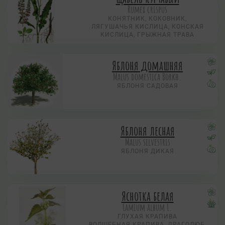
Rumex crispus
КОНЯТНИК, КОКОВНИК,
ЛЯГУШАЧЬЯ КИСЛИЦА, КОНСКАЯ
КИСЛИЦА, ГРЫЖНАЯ ТРАВА
Яблоня домашняя
Malus domestica Borkh.
ЯБЛОНЯ САДОВАЯ
Яблоня лесная
Malus silvestris
ЯБЛОНЯ ДИКАЯ
Яснотка белая
Lamium album L.
ГЛУХАЯ КРАПИВА
ВОЛШЕБНАЯ КРАПИВА, ДРАГОЛЮБ,