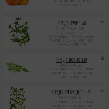
ТЫКВА ОБЫКНОВЕННАЯ
ГАРБУЗ, КАБАК
Череда лучистая
Bidens radiata Thuill.
ЧЕРЕДА ЛУЧЕВАЯ
ЗОЛОТУШНАЯ ТРАВА, КОЗЬИ
РОЖКИ, КОШКИ, СОБАЧКИ,
СОБАЧЬИ РЕПЯХИ
Череда поникшая
Bidens cernua L.
ЗОЛОТУШНАЯ ТРАВА, КОЗЬИ
РОЖКИ, КОШКИ, СОБАЧКИ,
СОБАЧЬИ РЕПЯХИ
Череда трёхраздельная
Bidens tripartita L.
ЗОЛОТУШНАЯ ТРАВА, КОЗЬИ
РОЖКИ, КОШКИ, СОБАЧКИ,