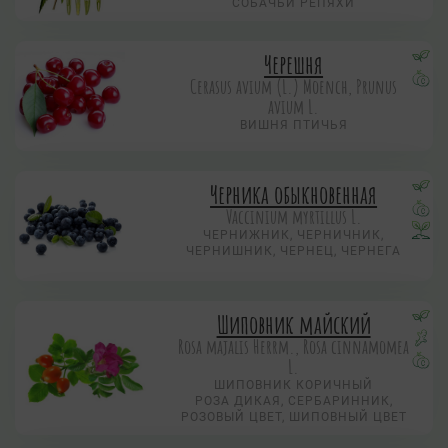
СОБАЧЬИ РЕПЯХИ
Черешня
Cerasus avium (L.) Moench, Prunus
avium L.
ВИШНЯ ПТИЧЬЯ
Черника обыкновенная
Vaccinium myrtillus L.
ЧЕРНИЖНИК, ЧЕРНИЧНИК,
ЧЕРНИШНИК, ЧЕРНЕЦ, ЧЕРНЕГА
Шиповник майский
Rosa majalis Herrm., Rosa cinnamomea
L.
ШИПОВНИК КОРИЧНЫЙ
РОЗА ДИКАЯ, СЕРБАРИННИК,
РОЗОВЫЙ ЦВЕТ, ШИПОВНЫЙ ЦВЕТ