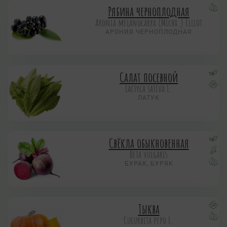
Рябина черноплодная
Aronia melanocarpa (Michx.) Elliot
АРОНИЯ ЧЕРНОПЛОДНАЯ
Салат посевной
Lactyca sativa L.
ЛАТУК
Свёкла обыкновенная
Beta vulgaris
БУРАК, БУРЯК
Тыква
Cucurbita pepo L.