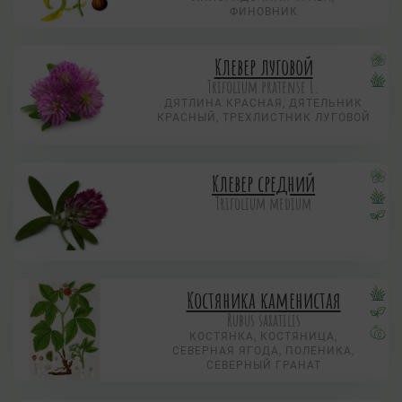
ФИНОВНИК
Клевер луговой
Trifolium pratense L.
ДЯТЛИНА КРАСНАЯ, ДЯТЕЛЬНИК
КРАСНЫЙ, ТРЕХЛИСТНИК ЛУГОВОЙ
Клевер средний
Trifolium medium
Костяника каменистая
Rubus saxatilis
КОСТЯНКА, КОСТЯНИЦА,
СЕВЕРНАЯ ЯГОДА, ПОЛЕНИКА,
СЕВЕРНЫЙ ГРАНАТ