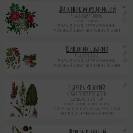
Шиповник морщинистый
Rosa rugosa Thunb.
Ч5Л5Т∞П∞
РОЗА ДИКАЯ, СЕРБАРИННИК,
РОЗОВЫЙ ЦВЕТ, ШИПОВНЫЙ ЦВЕТ
Шиповник собачий
Rosa canina L.
РОЗА ДИКАЯ, СЕРБАРИННИК,
РОЗОВЫЙ ЦВЕТ, ШИПОВНЫЙ ЦВЕТ
Щавель конский
Rumex confertus Willd.
ЩАВЕЛЬ ГУСТОЙ
КОНЯТНИК, КОКОВНИК,
ЛЯГУШАЧЬЯ КИСЛИЦА, КОНСКАЯ
КИСЛИЦА, ГРЫЖНАЯ ТРАВА
Щавель курчавый