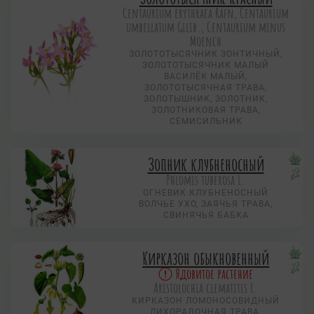
Centaurium erythraea Rafn, Centaurium
umbellatum Gilib., Centaurium minus
Moench
ЗОЛОТОТЫСЯЧНИК ЗОНТИЧНЫЙ,
ЗОЛОТОТЫСЯЧНИК МАЛЫЙ
ВАСИЛЁК МАЛЫЙ,
ЗОЛОТОТЫСЯЧНАЯ ТРАВА,
ЗОЛОТЫШНИК, ЗОЛОТНИК,
ЗОЛОТНИКОВАЯ ТРАВА,
СЕМИСИЛЬНИК
Зопник клубненосный
Phlomis tuberosa L.
ОГНЕВИК КЛУБНЕНОСНЫЙ
ВОЛЧЬЕ УХО, ЗАЯЧЬЯ ТРАВА,
СВИНЯЧЬЯ БАБКА
Кирказон обыкновенный
Ядовитое растение
Aristolochia clematitis L.
КИРКАЗОН ЛОМОНОСОВИДНЫЙ
ЛИХОРАДОЧНАЯ ТРАВА,