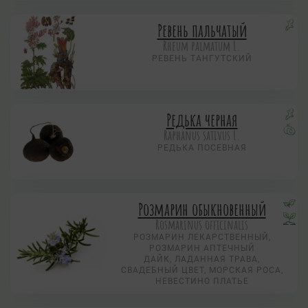
Ревень пальчатый
Rheum palmatum L.
РЕВЕНЬ ТАНГУТСКИЙ
Редька черная
Raphanus sativus L.
РЕДЬКА ПОСЕВНАЯ
Розмарин обыкновенный
Rosmarinus officinalis
РОЗМАРИН ЛЕКАРСТВЕННЫЙ,
РОЗМАРИН АПТЕЧНЫЙ
ДАЙК, ЛАДАННАЯ ТРАВА,
СВАДЕБНЫЙ ЦВЕТ, МОРСКАЯ РОСА,
НЕВЕСТИНО ПЛАТЬЕ