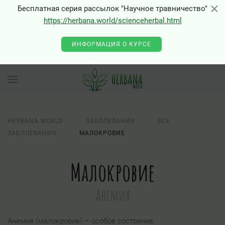
×
×
Бесплатная серия рассылок "Научное травничество"
https://herbana.world/scienceherbal.html
ИНФОРМАЦИЯ О КУРСЕ
HERBANA.WORLD
ЗАБОЛЕВАНИЯ
ВСЕ
ЗАБОЛЕВАНИЯ
МАЛОКРОВИЕ
Малокровие
Анемия
Анемия (малокровие) – особое состояние,