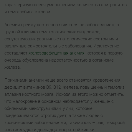
характеризующееся уменьшением количества эритроцитов
и гемоглобина в крови.
Анемии преимущественно являются не заболеванием, а
группой клинико-гематологических синдромов,
сопутствующих различные патологические состояния и
различные самостоятельные заболевания. Исключение
составляет
железодефицитная анемия
, которая в первую
очередь обусловлена недостаточностью в организме
железа.
Причинами анемии чаще всего становятся кровотечения,
дефицит витаминов В9, В12, железа, повышенный гемолиз,
аплазия костного мозга. Исходя из этого можно отметить,
что малокровие в основном наблюдается у женщин с
обильными менструациями, у лиц, которые
придерживаются строгих диет, а также людей с
хроническими заболеваниями, такими как – рак, геморрой,
язва желудка и двенадцатиперстной кишки.