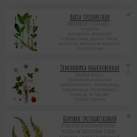
Вахта трехлистная
Menyanthes trifoliata L.
ТРИФОЛЬ
БОБОВНИК, ВОДЯНОЙ
ТРИЛИСТНИК, ВАХТА-ТРАВА,
КАПУСТА, ЖЕНСКИЙ ЖАБНИК,
ЧАХОТОЧНИК
Земляника обыкновенная
Fragaria vesca L.
ЗЕМЛЯНИКА ЛЕСНАЯ
ЗЕМЛЯНИЧНИК, ЗЕМЛЕНИЦА,
ПАДУБНИЦА, ПАЗЕМНИКА,
СУНИЦА, ЯГОДНИК,
ПОДЪЯГОДНИК
Коровяк густоцветковый
Verbascum densiflorum Bertol.,
Verbascum thapsiforme Schrad.
КОРОВЯК СКИПЕТРОВИДНЫЙ,