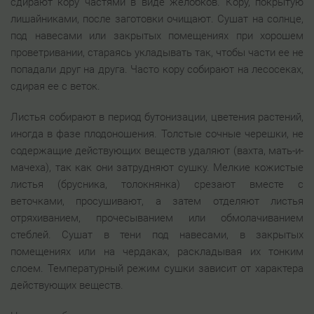
сдирают кору частями в виде желобков. Кору, покрытую
лишайниками, после заготовки очищают. Сушат на солнце,
под навесами или закрытых помещениях при хорошем
проветривании, стараясь укладывать так, чтобы части ее не
попадали друг на друга. Часто кору собирают на лесосеках,
сдирая ее с веток.
Листья собирают в период бутонизации, цветения растений,
иногда в фазе плодоношения. Толстые сочные черешки, не
содержащие действующих веществ удаляют (вахта, мать-и-
мачеха), так как они затрудняют сушку. Мелкие кожистые
листья (брусника, толокнянка) срезают вместе с
веточками, просушивают, а затем отделяют листья
отряхиванием, прочесыванием или обмолачиванием
стеблей. Сушат в тени под навесами, в закрытых
помещениях или на чердаках, раскладывая их тонким
слоем. Температурный режим сушки зависит от характера
действующих веществ.