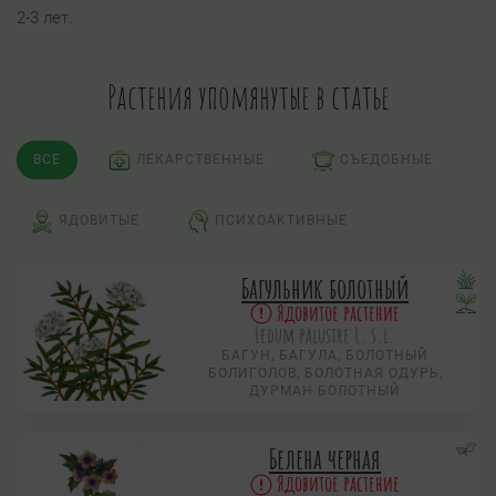
2-3 лет.
Растения упомянутые в статье
ВСЕ
ЛЕКАРСТВЕННЫЕ
СЪЕДОБНЫЕ
ЯДОВИТЫЕ
ПСИХОАКТИВНЫЕ
Багульник болотный
Ядовитое растение
Ledum palustre L. s.l.
БАГУН, БАГУЛА, БОЛОТНЫЙ
БОЛИГОЛОВ, БОЛОТНАЯ ОДУРЬ,
ДУРМАН БОЛОТНЫЙ
Белена черная
Ядовитое растение