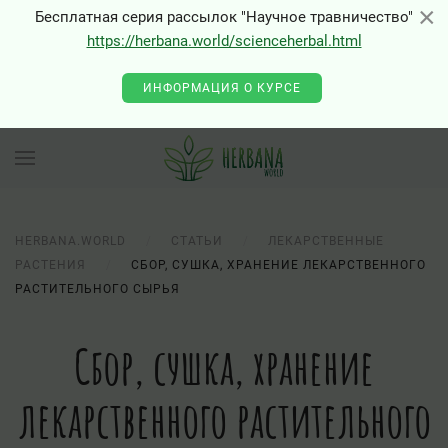
×
×
Бесплатная серия рассылок "Научное травничество"
https://herbana.world/scienceherbal.html
ИНФОРМАЦИЯ О КУРСЕ
HERBANA.WORLD
СТАТЬИ
ЛЕКАРСТВЕННЫЕ
РАСТЕНИЯ
СБОР, СУШКА, ХРАНЕНИЕ ЛЕКАРСТВЕННОГО
РАСТИТЕЛЬНОГО СЫРЬЯ
Сбор, сушка, хранение
лекарственного растительного