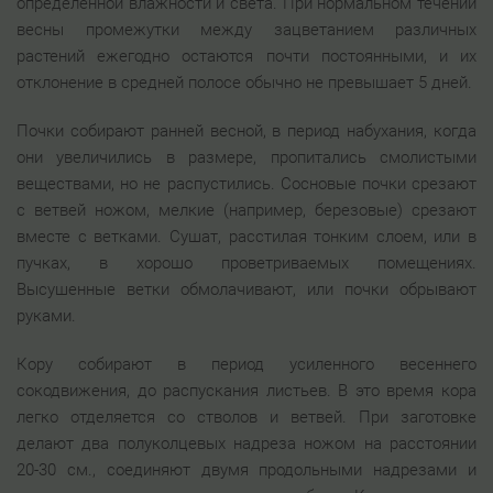
определенной влажности и света. При нормальном течении
весны промежутки между зацветанием различных
растений ежегодно остаются почти постоянными, и их
отклонение в средней полосе обычно не превышает 5 дней.
Почки собирают ранней весной, в период набухания, когда
они увеличились в размере, пропитались смолистыми
веществами, но не распустились. Сосновые почки срезают
с ветвей ножом, мелкие (например, березовые) срезают
вместе с ветками. Сушат, расстилая тонким слоем, или в
пучках, в хорошо проветриваемых помещениях.
Высушенные ветки обмолачивают, или почки обрывают
руками.
Кору собирают в период усиленного весеннего
сокодвижения, до распускания листьев. В это время кора
легко отделяется со стволов и ветвей. При заготовке
делают два полуколцевых надреза ножом на расстоянии
20-30 см., соединяют двумя продольными надрезами и