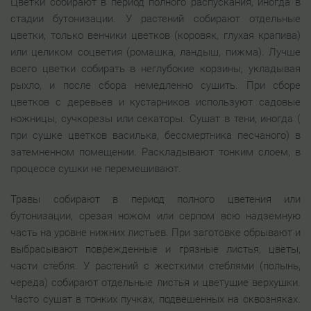
Цветки собирают в период полного распускания, иногда в
стадии бутонизации. У растений собирают отдельные
цветки, только венчики цветков (коровяк, глухая крапива)
или целиком соцветия (ромашка, ландыш, пижма). Лучше
всего цветки собирать в неглубокие корзины, укладывая
рыхло, и после сбора немедленно сушить. При сборе
цветков с деревьев и кустарников используют садовые
ножницы, сучкорезы или секаторы. Сушат в тени, иногда (
при сушке цветков василька, бессмертника песчаного) в
затемненном помещении. Раскладывают тонким слоем, в
процессе сушки не перемешивают.
Травы собирают в период полного цветения или
бутонизации, срезая ножом или серпом всю надземную
часть на уровне нижних листьев. При заготовке обрывают и
выбрасывают поврежденные и грязные листья, цветы,
части стебля. У растений с жесткими стеблями (полынь,
череда) собирают отдельные листья и цветущие верхушки.
Часто сушат в тонких пучках, подвешенных на сквозняках.