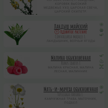
КОРОВЯК ВЫСОКИЙ
МЕДВЕЖЬЕ УХО, ЦАРСКАЯ СВЕЧА,
ЦАРСКИЙ СКИПЕТР.
Ландыш майский
Ядовитое растение
Convallaria majalis L.
ЛАНДЫШНИК, ВОЛЧЬИ ЯГОДЫ
Малина обыкновенная
Rubus idaeus L
МАЛИНА КРАСНАЯ, МАЛИНА
ЛЕСНАЯ, МАЛИННИК
Мать-и-мачеха обыкновенная
Tussilago farfara L.
КАМЧУЖНАЯ ТРАВА, МАТОЧНИК,
ПОДБЕЛ