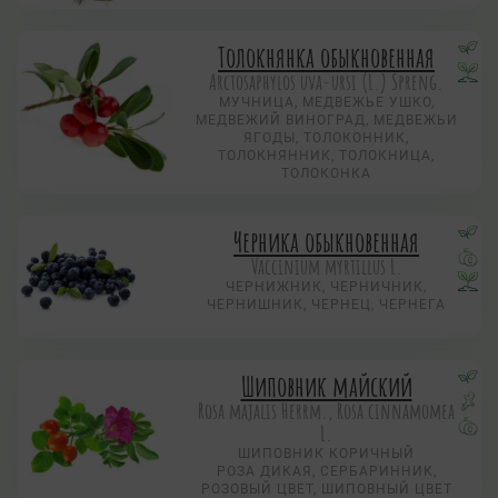
Толокнянка обыкновенная
Arctosaphylos uva-ursi (L.) Spreng.
МУЧНИЦА, МЕДВЕЖЬЕ УШКО,
МЕДВЕЖИЙ ВИНОГРАД, МЕДВЕЖЬИ
ЯГОДЫ, ТОЛОКОННИК,
ТОЛОКНЯННИК, ТОЛОКНИЦА,
ТОЛОКОНКА
Черника обыкновенная
Vaccinium myrtillus L.
ЧЕРНИЖНИК, ЧЕРНИЧНИК,
ЧЕРНИШНИК, ЧЕРНЕЦ, ЧЕРНЕГА
Шиповник майский
Rosa majalis Herrm., Rosa cinnamomea
L.
ШИПОВНИК КОРИЧНЫЙ
РОЗА ДИКАЯ, СЕРБАРИННИК,
РОЗОВЫЙ ЦВЕТ, ШИПОВНЫЙ ЦВЕТ