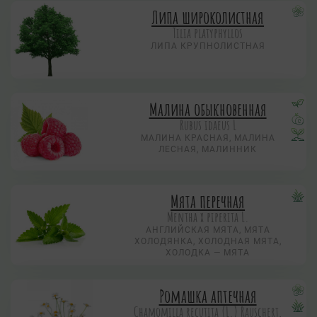
Липа широколистная
Tilia platyphyllos
ЛИПА КРУПНОЛИСТНАЯ
Малина обыкновенная
Rubus idaeus L
МАЛИНА КРАСНАЯ, МАЛИНА
ЛЕСНАЯ, МАЛИННИК
Мята перечная
Mentha х piperita L.
АНГЛИЙСКАЯ МЯТА, МЯТА
ХОЛОДЯНКА, ХОЛОДНАЯ МЯТА,
ХОЛОДКА — МЯТА
Ромашка аптечная
Chamomilla recutita (L.) Rauschert,