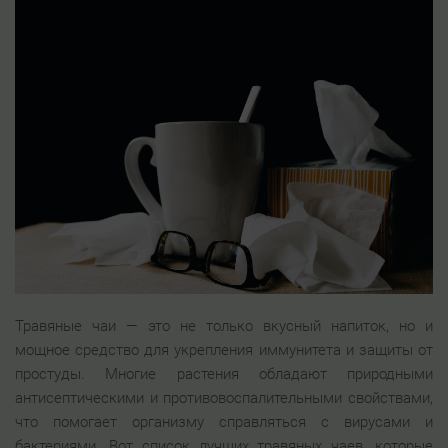
Травяные чаи — это не только вкусный напиток, но и
мощное средство для укрепления иммунитета и защиты от
простуды. Многие растения обладают природными
антисептическими и противовоспалительными свойствами,
что помогает организму справляться с вирусами и
бактериями. Вот список лучших травяных чаев, которые