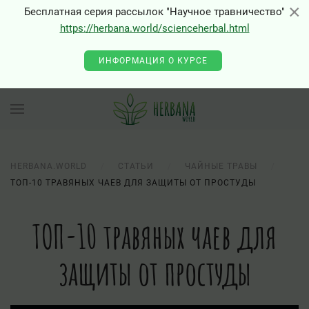
×
×
Бесплатная серия рассылок "Научное травничество"
https://herbana.world/scienceherbal.html
ИНФОРМАЦИЯ О КУРСЕ
HERBANA.WORLD
СТАТЬИ
ЧАЙНЫЕ ТРАВЫ
ТОП-10 ТРАВЯНЫХ ЧАЕВ ДЛЯ ЗАЩИТЫ ОТ ПРОСТУДЫ
ТОП-10 травяных чаев для
защиты от простуды