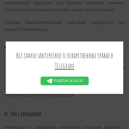
малиновыми листьями или ягодами помогает снижать
температуру и выводить токсины через потоотделение.
Польза
: Жаропонижающее действие, поддержка при
высокой температуре.
9.
Чай с шалфеем
Всё самое интересное о лекарственных травах в
Шалфей — мощное противовоспалительное средство,
Telegram
которое помогает при боли в горле и кашле. Его настой
также укрепляет иммунитет.
ПОДПИСАТЬСЯ
Польза
: Уменьшает воспаление в горле, улучшает общее
состояние организма при простуде.
10.
Чай с календулой
Календула — природный антисептик, который борется с