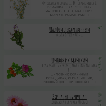
Matricaria recutita L., M. chamomilla L.
РОМАШКА ЛЕКАРСТВЕННАЯ
МАТОЧНАЯ ТРАВА, МАТОЧНИК,
МОРГУН, РОМАН, РАМЕН
Шалфей лекарственный
Salvia officinalis L.
Шиповник майский
Rosa majalis Herrm., Rosa cinnamomea
L.
ШИПОВНИК КОРИЧНЫЙ
РОЗА ДИКАЯ, СЕРБАРИННИК,
РОЗОВЫЙ ЦВЕТ, ШИПОВНЫЙ ЦВЕТ
Эхинацея пурпурная
Echinacea purpurea Moench