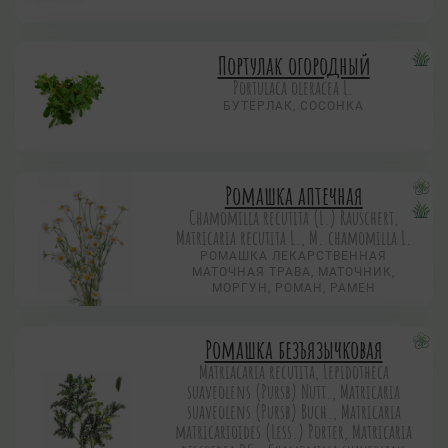
Портулак огородный
Portulaca oleracea L.
БУТЕРЛАК, СОСОНКА
Ромашка аптечная
Chamomilla recutita (L.) Rauschert,
Matricaria recutita L., M. chamomilla L.
РОМАШКА ЛЕКАРСТВЕННАЯ
МАТОЧНАЯ ТРАВА, МАТОЧНИК,
МОРГУН, РОМАН, РАМЕН
Ромашка безъязычковая
Matriacaria recutita, Lepidotheca
suaveolens (Pursb) Nutt., Matricaria
suaveolens (Pursb) Buch., Matricaria
matricarioides (Less.) Porter, Matricaria