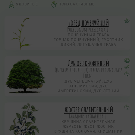
ЯДОВИТЫЕ
ПСИХОАКТИВНЫЕ
Горец почечуйный
Polygonum persicaria L.
ПОЧЕЧУЙНАЯ ТРАВА
ГОРЧАК ПОЧЕЧУЙНЫЙ, ГУСЯТНИК
ДИКИЙ, ЛЯГУШАЧЬЯ ТРАВА
Дуб обыкновенный
Quercus robur L., Quercus pedunculata
Ehrn.
ДУБ ЧЕРЕШЧАТЫЙ, ДУБ
АНГЛИЙСКИЙ, ДУБ
ИМЕРЕТИНСКИЙ, ДУБ ЛЕТНИЙ
Жостер слабительный
Rhamnus cathartica L.
КРУШИНА СЛАБИТЕЛЬНАЯ
ЖЕРЕСТЬ, ЖЕСТ, ЖОСТИР,
КРУШИНА КОЛЮЧАЯ, КРУШАТНИК,