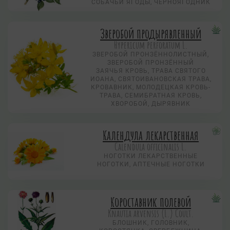
СОБАЧЬИ ЯГОДЫ, ЧЕРНОЯГОДНИК
Зверобой продырявленный
Hypericum perforatum L.
ЗВЕРОБОЙ ПРОНЗЁННОЛИСТНЫЙ,
ЗВЕРОБОЙ ПРОНЗЁННЫЙ
ЗАЯЧЬЯ КРОВЬ, ТРАВА СВЯТОГО
ИОАНА, СВЯТОИВАНОВСКАЯ ТРАВА,
КРОВАВНИК, МОЛОДЕЦКАЯ КРОВЬ-
ТРАВА, СЕМИБРАТНАЯ КРОВЬ,
ХВОРОБОЙ, ДЫРЯВНИК
Календула лекарственная
Calendula officinalis L.
НОГОТКИ ЛЕКАРСТВЕННЫЕ
НОГОТКИ, АПТЕЧНЫЕ НОГОТКИ
Короставник полевой
Knautia arvensis (L.) Coult.
БЛОШНИК, ГОЛОВНИК,