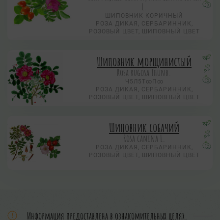
L.
ШИПОВНИК КОРИЧНЫЙ
РОЗА ДИКАЯ, СЕРБАРИННИК,
РОЗОВЫЙ ЦВЕТ, ШИПОВНЫЙ ЦВЕТ
Шиповник морщинистый
Rosa rugosa Thunb.
Ч5Л5Т∞П∞
РОЗА ДИКАЯ, СЕРБАРИННИК,
РОЗОВЫЙ ЦВЕТ, ШИПОВНЫЙ ЦВЕТ
Шиповник собачий
Rosa canina L.
РОЗА ДИКАЯ, СЕРБАРИННИК,
РОЗОВЫЙ ЦВЕТ, ШИПОВНЫЙ ЦВЕТ
Информация предоставлена в ознакомительных целях.