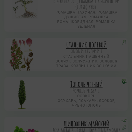
discoidea DC., Chamomilla suaveolens
(Pursb) Rydb.
РОМАШКА ПАХУЧАЯ, РОМАШКА
ДУШИСТАЯ, РОМАШКА
РОМАШКОВИДНАЯ, РОМАШКА
ЗЕЛЕНАЯ
Стальник полевой
Ononis arvensis L
СТАЛЬНИК ПАШЕННЫЙ
ВОЛЧУГ, ВОЛЧУЖНИК, ВОЛОВЬЯ
ТРАВА, КОЗЛИННИК ВОНЮЧИЙ
Тополь черный
Populus nigra L.
ОСОКОРЬ
ОСУХАРЬ, ЯСАКАРЬ, ЯСОКОР,
ЧРЕНОТОПОЛЬ
Шиповник майский
Rosa majalis Herrm., Rosa cinnamomea