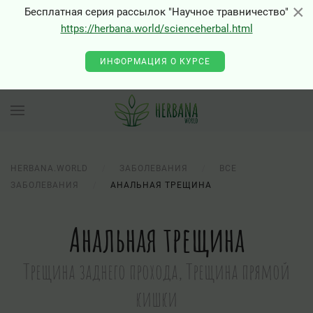
×
×
Бесплатная серия рассылок "Научное травничество"
https://herbana.world/scienceherbal.html
ИНФОРМАЦИЯ О КУРСЕ
HERBANA.WORLD
ЗАБОЛЕВАНИЯ
ВСЕ
ЗАБОЛЕВАНИЯ
АНАЛЬНАЯ ТРЕЩИНА
Анальная трещина
Трещина заднего прохода, Трещина прямой
кишки