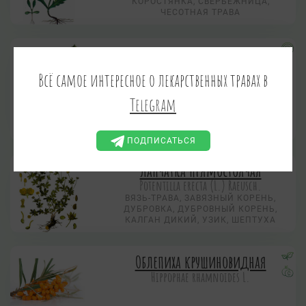
КОРОСТЯНКА, СВЕРБЕЖНИЦА,
ЧЕСОТНАЯ ТРАВА
Крушина ольховидная
Frangula alnus Mill., Rhamnus
Всё самое интересное о лекарственных травах в
frangula L.
КРУШИНА ЛОМКАЯ
Telegram
ВОЛЧЬИ ЯГОДЫ, КРУШИНИНА,
КАРУШИННИК, КОРУШАТНИК,
СОБАЧЬИ ЯГОДЫ
ПОДПИСАТЬСЯ
Лапчатка прямостоячая
Potentilla erecta (L.) Raeusch.
ВЯЗЬ-ТРАВА, ЗАВЯЗНЫЙ КОРЕНЬ,
ДУБРОВКА, ДУБРОВНЫЙ КОРЕНЬ,
КАЛГАН ДИКИЙ, УЗИК, ШЕПТУХА
Облепиха крушиновидная
Hippophae rhamnoides L.